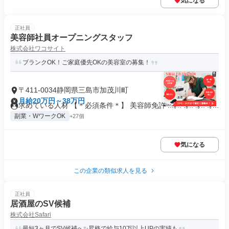
気になる
正社員
美容師社員オープニングスタッフ
株式会社ワコサイト
ブランクOK！ご家庭優先OKの美容室の募集！
〒411-0034静岡県三島市加茂川町
月給20万円～38万円
求めている人材 【＊必須条件＊】 美容師免許 ::.｡.: .｡.: .｡.: .｡...
副業・WワークOK
+27個
気になる
この企業の類似求人を見る
正社員
居酒屋のSV候補
株式会社Safari
最短3ヶ月でSV候補へ✨昇格で給与10万以上UPの実績も