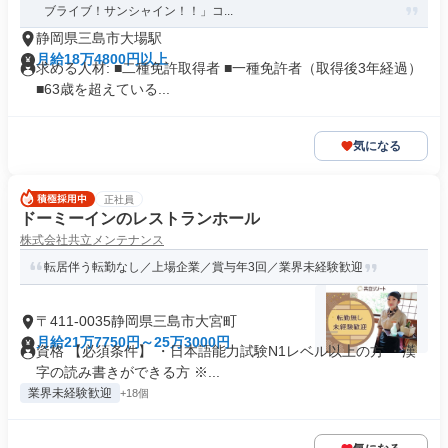
ブライブ！サンシャイン！！」コ...
静岡県三島市大場駅
月給18万4800円以上
求める人材: ■二種免許取得者 ■一種免許者（取得後3年経過）
■63歳を超えている...
気になる
正社員
ドーミーインのレストランホール
株式会社共立メンテナンス
転居伴う転勤なし／上場企業／賞与年3回／業界未経験歓迎
〒411-0035静岡県三島市大宮町
月給21万7750円～25万3000円
資格 【必須条件】 ・日本語能力試験N1レベル以上の方 ・漢
字の読み書きができる方 ※...
業界未経験歓迎
+18個