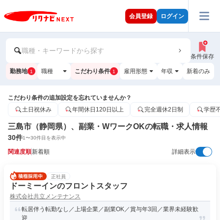
会員登録
ログイン
職種・キーワードから探す
条件保存
勤務地
職種
こだわり条件
雇用形態
年収
新着のみ
1
1
こだわり条件の追加設定を忘れていませんか？
土日祝休み
年間休日120日以上
完全週休2日制
学歴
三島市（静岡県）、副業・WワークOKの転職・求人情報
30
件
1
〜
30
件目を表示中
関連度順
新着順
詳細表示
正社員
ドーミーインのフロントスタッフ
株式会社共立メンテナンス
転居伴う転勤なし／上場企業／副業OK／賞与年3回／業界未経験歓
迎