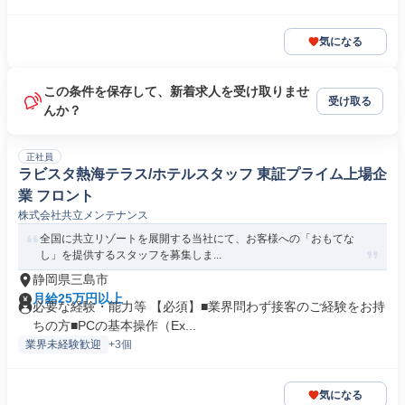
気になる
この条件を保存して、新着求人を受け取りませ
受け取る
んか？
正社員
ラビスタ熱海テラス/ホテルスタッフ 東証プライム上場企
業 フロント
株式会社共立メンテナンス
全国に共立リゾートを展開する当社にて、お客様への「おもてな
し」を提供するスタッフを募集しま...
静岡県三島市
月給25万円以上
必要な経験・能力等 【必須】■業界問わず接客のご経験をお持
ちの方■PCの基本操作（Ex...
業界未経験歓迎
+3個
気になる