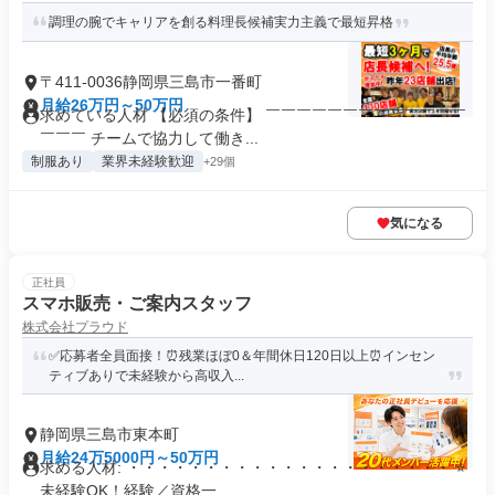
調理の腕でキャリアを創る料理長候補実力主義で最短昇格
〒411-0036静岡県三島市一番町
月給26万円～50万円
求めている人材 【必須の条件】 ￣￣￣￣￣￣￣￣￣￣￣￣￣
￣￣￣ チームで協力して働き...
制服あり
業界未経験歓迎
+29個
気になる
正社員
スマホ販売・ご案内スタッフ
株式会社プラウド
✅応募者全員面接！⏰残業ほぼ0＆年間休日120日以上⏰インセン
ティブありで未経験から高収入...
静岡県三島市東本町
月給24万5000円～50万円
求める人材: ・・・・・・・・・・・・・・・・・・・・・ ⭐
未経験OK！経験／資格一...