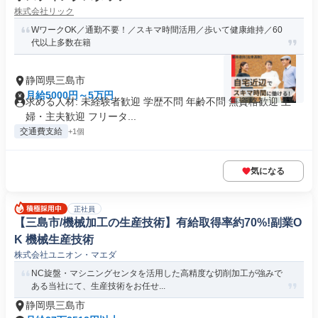
株式会社リック
WワークOK／通勤不要！／スキマ時間活用／歩いて健康維持／60
代以上多数在籍
静岡県三島市
月給5000円～5万円
求める人材: 未経験者歓迎 学歴不問 年齢不問 無資格歓迎 主
婦・主夫歓迎 フリータ...
交通費支給
+1個
気になる
正社員
【三島市/機械加工の生産技術】有給取得率約70%!副業O
K 機械生産技術
株式会社ユニオン・マエダ
NC旋盤・マシニングセンタを活用した高精度な切削加工が強みで
ある当社にて、生産技術をお任せ...
静岡県三島市