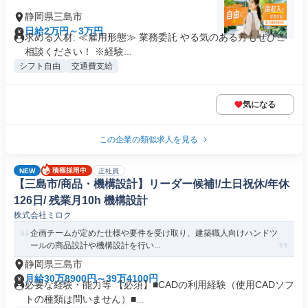
静岡県三島市
日給2万円～3万円
求める人材: ≪雇用形態≫ 業務委託 やる気のある方もぜひご
相談ください！ ※経験...
シフト自由
交通費支給
気になる
この企業の類似求人を見る
NEW
正社員
【三島市/商品・機構設計】リーダー候補!/土日祝休/年休
126日/ 残業月10h 機構設計
株式会社ミロク
企画チームが定めた仕様や要件を受け取り、建築職人向けハンドツ
ールの商品設計や機構設計を行い...
静岡県三島市
月給30万8900円～39万4100円
必要な経験・能力等 【必須】■CADの利用経験（使用CADソフ
トの種類は問いません）■...