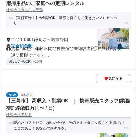
清掃用品のご家庭への定期レンタル
株式会社ダスキン三島
【直行直帰！】未経験OK！家庭と両立して働きたい方にピッタ
リ！
〒411-0801静岡県三島市谷田
完全歩合制
資格 "学歴・年齢不問","要普免","未経験者歓迎","経験者歓
迎","長期できる方...
週1日からOK
+10個
気になる
NEW
業務委託
【三島市】 高収入・副業OK | 携帯販売スタッフ(業務
委託/報酬2万円〜 / 日)
株式会社アザド
隠れたコストゼロ。稼いだ分が、そのまま正直に反映される環境が
ここにある！あなたのスキルを、...