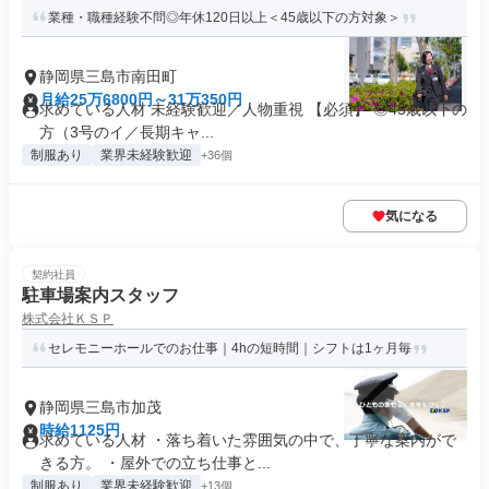
業種・職種経験不問◎年休120日以上＜45歳以下の方対象＞
静岡県三島市南田町
月給25万6800円～31万350円
求めている人材 未経験歓迎／人物重視 【必須】 ◎45歳以下の
方（3号のイ／長期キャ...
制服あり
業界未経験歓迎
+36個
気になる
契約社員
駐車場案内スタッフ
株式会社ＫＳＰ
セレモニーホールでのお仕事｜4hの短時間｜シフトは1ヶ月毎
静岡県三島市加茂
時給1125円
求めている人材 ・落ち着いた雰囲気の中で、丁寧な案内がで
きる方。 ・屋外での立ち仕事と...
制服あり
業界未経験歓迎
+13個