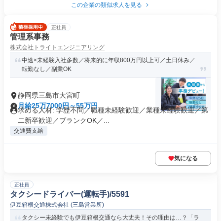
この企業の類似求人を見る
正社員
管理系事務
株式会社トライトエンジニアリング
中途×未経験入社多数／将来的に年収800万円以上可／土日休み／
転勤なし／副業OK
静岡県三島市大宮町
月給25万7000円～55万円
求める人材: 学歴不問／職種未経験歓迎／業種未経験歓迎／第
二新卒歓迎／ブランクOK／...
交通費支給
気になる
正社員
タクシードライバー(運転手)/5591
伊豆箱根交通株式会社 (三島営業所)
タクシー未経験でも伊豆箱根交通なら大丈夫！その理由は…？「ラ