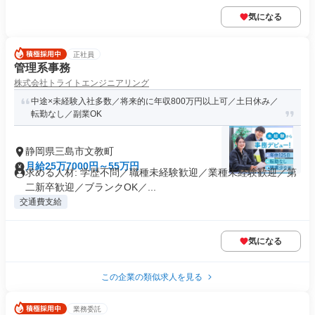
気になる
正社員
管理系事務
株式会社トライトエンジニアリング
中途×未経験入社多数／将来的に年収800万円以上可／土日休み／
転勤なし／副業OK
静岡県三島市文教町
月給25万7000円～55万円
求める人材: 学歴不問／職種未経験歓迎／業種未経験歓迎／第
二新卒歓迎／ブランクOK／...
交通費支給
気になる
この企業の類似求人を見る
業務委託