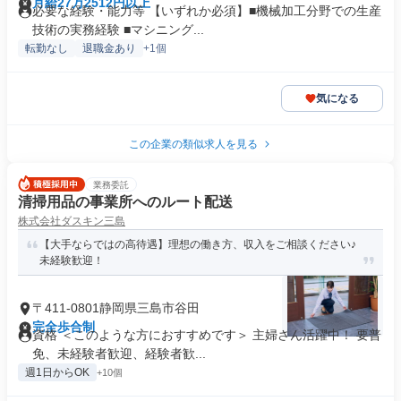
月給27万2512円以上
必要な経験・能力等 【いずれか必須】■機械加工分野での生産
技術の実務経験 ■マシニング...
転勤なし
退職金あり
+1個
気になる
この企業の類似求人を見る
業務委託
清掃用品の事業所へのルート配送
株式会社ダスキン三島
【大手ならではの高待遇】理想の働き方、収入をご相談ください♪
未経験歓迎！
〒411-0801静岡県三島市谷田
完全歩合制
資格 ＜このような方におすすめです＞ 主婦さん活躍中！ 要普
免、未経験者歓迎、経験者歓...
週1日からOK
+10個