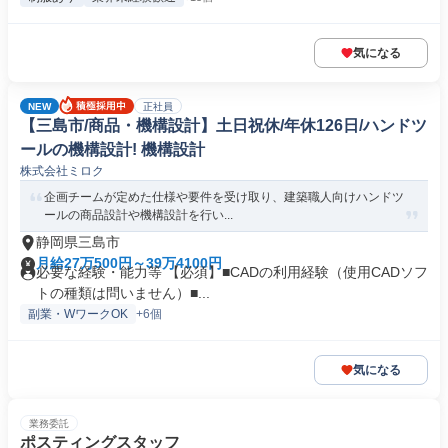
気になる
NEW
正社員
【三島市/商品・機構設計】土日祝休/年休126日/ハンドツ
ールの機構設計! 機構設計
株式会社ミロク
企画チームが定めた仕様や要件を受け取り、建築職人向けハンドツ
ールの商品設計や機構設計を行い...
静岡県三島市
月給27万500円～39万4100円
必要な経験・能力等 【必須】■CADの利用経験（使用CADソフ
トの種類は問いません）■...
副業・WワークOK
+6個
気になる
業務委託
ポスティングスタッフ