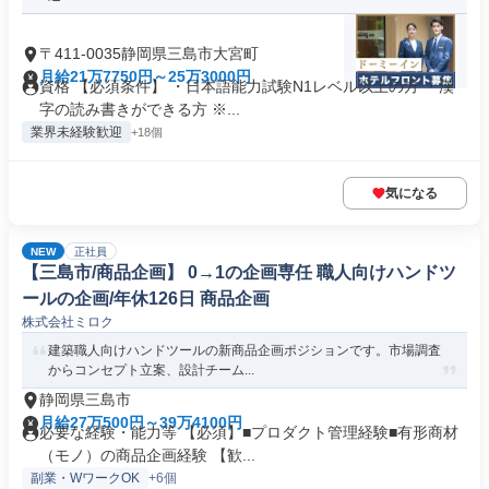
〒411-0035静岡県三島市大宮町
月給21万7750円～25万3000円
資格 【必須条件】 ・日本語能力試験N1レベル以上の方 ・漢
字の読み書きができる方 ※...
業界未経験歓迎
+18個
気になる
NEW
正社員
【三島市/商品企画】 0→1の企画専任 職人向けハンドツ
ールの企画/年休126日 商品企画
株式会社ミロク
建築職人向けハンドツールの新商品企画ポジションです。市場調査
からコンセプト立案、設計チーム...
静岡県三島市
月給27万500円～39万4100円
必要な経験・能力等 【必須】■プロダクト管理経験■有形商材
（モノ）の商品企画経験 【歓...
副業・WワークOK
+6個