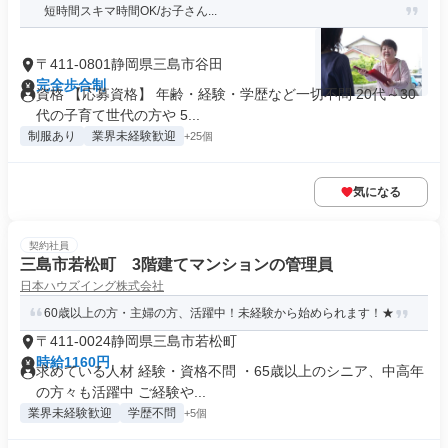
短時間スキマ時間OK/お子さん...
〒411-0801静岡県三島市谷田
完全歩合制
資格 【応募資格】 年齢・経験・学歴など一切不問 20代～30
代の子育て世代の方や 5...
制服あり
業界未経験歓迎
+25個
気になる
契約社員
三島市若松町 3階建てマンションの管理員
日本ハウズイング株式会社
60歳以上の方・主婦の方、活躍中！未経験から始められます！★
〒411-0024静岡県三島市若松町
時給1160円
求めている人材 経験・資格不問 ・65歳以上のシニア、中高年
の方々も活躍中 ご経験や...
業界未経験歓迎
学歴不問
+5個