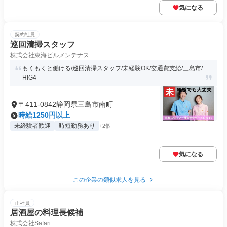
気になる
契約社員
巡回清掃スタッフ
株式会社東海ビルメンテナス
もくもくと働ける/巡回清掃スタッフ/未経験OK/交通費支給/三島市/
HIG4
〒411-0842静岡県三島市南町
時給1250円以上
未経験者歓迎
時短勤務あり
+2個
気になる
この企業の類似求人を見る
正社員
居酒屋の料理長候補
株式会社Safari