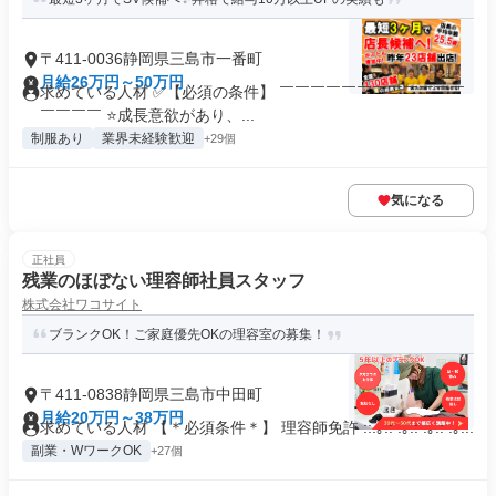
〒411-0036静岡県三島市一番町
月給26万円～50万円
求めている人材 ✅【必須の条件】 ￣￣￣￣￣￣￣￣￣￣￣￣
￣￣￣￣ ⭐成長意欲があり、...
制服あり
業界未経験歓迎
+29個
気になる
正社員
残業のほぼない理容師社員スタッフ
株式会社ワコサイト
ブランクOK！ご家庭優先OKの理容室の募集！
〒411-0838静岡県三島市中田町
月給20万円～38万円
求めている人材 【＊必須条件＊】 理容師免許 ::.｡.: .｡.: .｡.: .｡...
副業・WワークOK
+27個