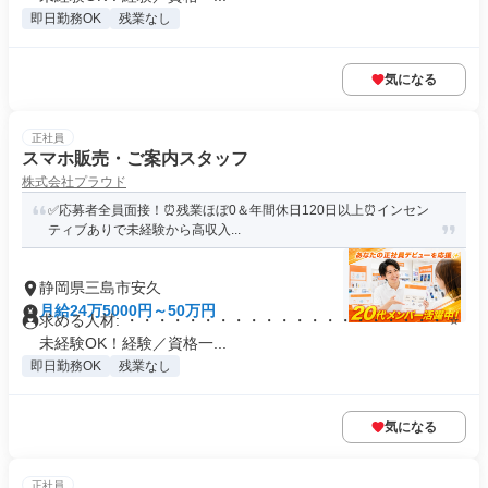
即日勤務OK
残業なし
気になる
正社員
スマホ販売・ご案内スタッフ
株式会社プラウド
✅応募者全員面接！⏰残業ほぼ0＆年間休日120日以上⏰インセン
ティブありで未経験から高収入...
静岡県三島市安久
月給24万5000円～50万円
求める人材: ・・・・・・・・・・・・・・・・・・・・・ ⭐
未経験OK！経験／資格一...
即日勤務OK
残業なし
気になる
正社員