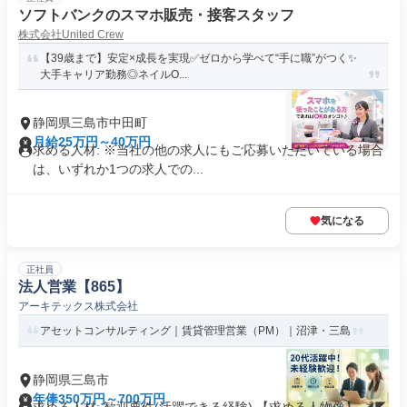
ソフトバンクのスマホ販売・接客スタッフ
株式会社United Crew
【39歳まで】安定×成長を実現✅ゼロから学べて“手に職”がつく✨
大手キャリア勤務◎ネイルO...
静岡県三島市中田町
月給25万円～40万円
求める人材: ※当社の他の求人にもご応募いただいている場合
は、いずれか1つの求人での...
気になる
正社員
法人営業【865】
アーキテックス株式会社
アセットコンサルティング｜賃貸管理営業（PM）｜沼津・三島
静岡県三島市
年俸350万円～700万円