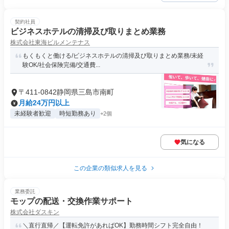
契約社員
ビジネスホテルの清掃及び取りまとめ業務
株式会社東海ビルメンテナス
もくもくと働ける/ビジネスホテルの清掃及び取りまとめ業務/未経
験OK/社会保険完備/交通費...
〒411-0842静岡県三島市南町
月給24万円以上
未経験者歓迎
時短勤務あり
+2個
気になる
この企業の類似求人を見る
業務委託
モップの配送・交換作業サポート
株式会社ダスキン
＼直行直帰／【運転免許があればOK】勤務時間シフト完全自由！