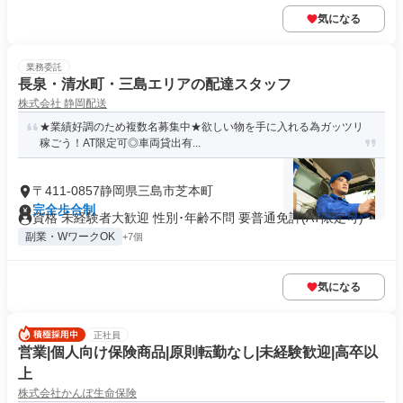
気になる
業務委託
長泉・清水町・三島エリアの配達スタッフ
株式会社 静岡配送
★業績好調のため複数名募集中★欲しい物を手に入れる為ガッツリ
稼ごう！AT限定可◎車両貸出有...
〒411-0857静岡県三島市芝本町
完全歩合制
資格 未経験者大歓迎 性別･年齢不問 要普通免許(AT限定可)
副業・WワークOK
+7個
気になる
正社員
営業|個人向け保険商品|原則転勤なし|未経験歓迎|高卒以
上
株式会社かんぽ生命保険