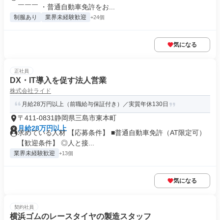
￣￣￣ ・普通自動車免許をお...
制服あり
業界未経験歓迎
+24個
気になる
正社員
DX・IT導入を促す法人営業
株式会社ライド
月給28万円以上（前職給与保証付き）／実質年休130日
〒411-0831静岡県三島市東本町
月給28万円以上
求めている人材 【応募条件】 ■普通自動車免許（AT限定可）
【歓迎条件】 ◎人と接...
業界未経験歓迎
+13個
気になる
契約社員
横浜ゴムのレースタイヤの製造スタッフ