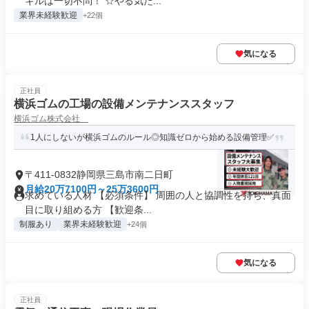
キルは一切不問！ ☆やる気だ...
業界未経験歓迎
+22個
気になる
正社員
横浜ゴムの工場の設備メンテナンススタッフ
横浜ゴム株式会社
1人にしないが横浜ゴムのルール◎知識ゼロから始める設備管理✅
〒411-0832静岡県三島市南二日町
月給20万7100円～25万3600円
求めている人材 【必須条件】 周囲の人と協調性を持ち、真面
目に取り組める方 【歓迎条...
制服あり
業界未経験歓迎
+24個
気になる
正社員