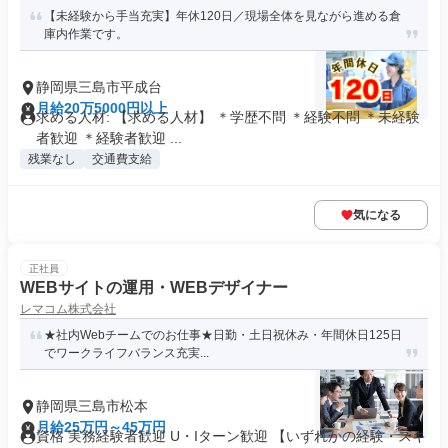
【未経験から手当充実】年休120日／現場全体を見ながら進める倉
庫内作業です。
静岡県三島市平成台
月給20万5000円以上
求める人材: 【求める人材】 ＊学歴不問 ＊経験不問 ＊未経験
者歓迎 ＊経験者歓迎 ...
残業なし
交通費支給
気になる
正社員
WEBサイトの運用・WEBデザイナー
レマコム株式会社
★社内Webチームでのお仕事★日勤・土日祝休み・年間休日125日
でワークライフバランス充実...
静岡県三島市松本
月給25万円～45万円
資格 実務経験者歓迎 U・Iターン歓迎 【いずれかの経験・スキ