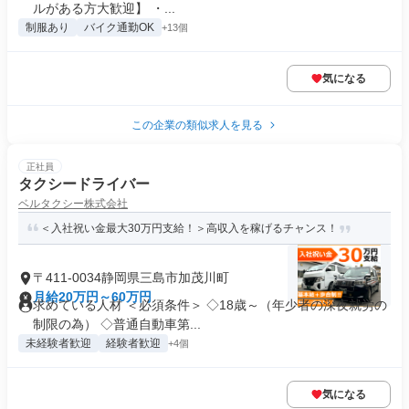
ルがある方大歓迎】 ・...
制服あり
バイク通勤OK
+13個
気になる
この企業の類似求人を見る
正社員
タクシードライバー
ベルタクシー株式会社
＜入社祝い金最大30万円支給！＞高収入を稼げるチャンス！
〒411-0034静岡県三島市加茂川町
月給20万円～60万円
求めている人材 ＜必須条件＞ ◇18歳～（年少者の深夜就労の
制限の為） ◇普通自動車第...
未経験者歓迎
経験者歓迎
+4個
気になる