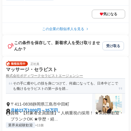
気になる
この企業の類似求人を見る
この条件を保存して、新着求人を受け取りませ
受け取る
んか？
正社員
マッサージ・セラピスト
株式会社ボディワークセラピストエージェンシー
その手に癒やしの技を身につけて、何歳になっても、日本中どこで
も働けるセラピストの第一歩を踏...
〒411-0838静岡県三島市中田町
月給23万1000円～35万円
資格 *【対象者全員面接】* 人柄重視の採用！ ★未経験歓迎・
ブランクOK ★学歴・経...
業界未経験歓迎
+11個