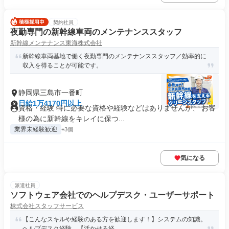
契約社員
夜勤専門の新幹線車両のメンテナンススタッフ
新幹線メンテナンス東海株式会社
新幹線車両基地で働く夜勤専門のメンテナンススタッフ／効率的に
収入を得ることが可能です。
静岡県三島市一番町
日給1万4170円以上
資格・経験 特に必要な資格や経験などはありませんが、 お客
様の為に新幹線をキレイに保つ...
業界未経験歓迎
+3個
気になる
派遣社員
ソフトウェア会社でのヘルプデスク・ユーザーサポート
株式会社スタッフサービス
【こんなスキルや経験のある方を歓迎します！】システムの知識。
ヘルプデスク経験。【活かせる経...