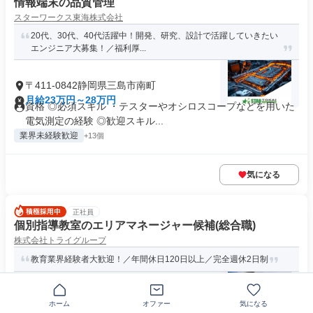
情報端末の品質管理
スターワークス東海株式会社
20代、30代、40代活躍中！開発、研究、設計で活躍していきたい
エンジニア大募集！／福利厚...
〒411-0842静岡県三島市南町
月給23万円～28万円
資格 ◎必須スキル ・テスターやオシロスコープなどを用いた
電気測定の経験 ◎歓迎スキル...
業界未経験歓迎
+13個
気になる
正社員
個別指導教室のエリアマネージャー候補(総合職)
株式会社トライグループ
教育業界経験者大歓迎！／年間休日120日以上／完全週休2日制
〒411-0036静岡県三島市一番町
ホーム
オファー
気になる
月給35万円～67万円