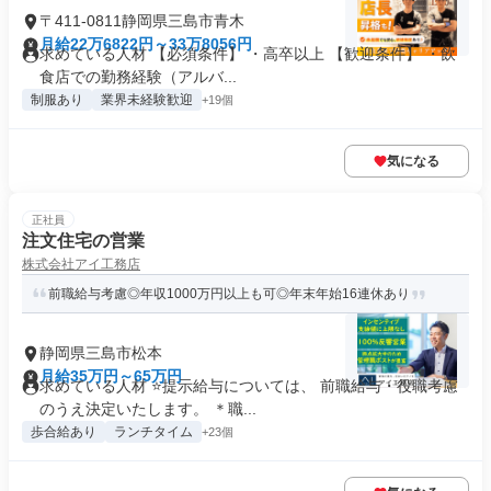
〒411-0811静岡県三島市青木
月給22万6822円～33万8056円
求めている人材 【必須条件】 ・高卒以上 【歓迎条件】 ・飲
食店での勤務経験（アルバ...
制服あり
業界未経験歓迎
+19個
気になる
正社員
注文住宅の営業
株式会社アイ工務店
前職給与考慮◎年収1000万円以上も可◎年末年始16連休あり
静岡県三島市松本
月給35万円～65万円
求めている人材 ⭐提示給与については、 前職給与・役職考慮
のうえ決定いたします。 ＊職...
歩合給あり
ランチタイム
+23個