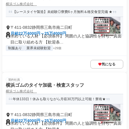
横浜ゴム株式会社
【レースタイヤ製造】未経験◎寮費6ヶ月無料＆格安食堂完備 ★
〒411-0832静岡県三島市南二日町
月給22万4000円～25万4000円
求めている人材 【必須条件】 周囲の人と協調性を持ち、真面
目に取り組める方 【歓迎条...
制服あり
業界未経験歓迎
+29個
気になる
契約社員
横浜ゴムのタイヤ加硫・検査スタッフ
横浜ゴム株式会社
年休133日！休みも取りながら月収30万円以上可能！寮有★
〒411-0832静岡県三島市南二日町
月給22万4000円～25万4000円
求めている人材 【必須条件】 周囲の人と協調性を持ち、真面