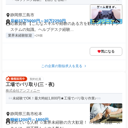
静岡県三島市
月給23万5000円～30万2250円
応募資格 【こんなスキルや経験のある方を歓迎します！】シ
ステムの知識。ヘルプデスク経験...
業界未経験歓迎
+24個
気になる
この企業の類似求人を見る
契約社員
工場でバリ取り(三・夜)
株式会社アンフィニー
未経験でOK！最大時給1,800円★工場でバリ取り作業♪
静岡県三島市松本
時給1200円～1800円
求めている人材 ☆業界未経験の方大歓迎！ ☆知識・経験・ス