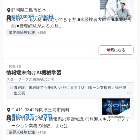
静岡県三島市松本
時給1300円～1950円
求めている人材 ■夜勤ができる方 ■未経験者大歓迎 ■車通勤可
能 ■管理経験がある方歓...
業界未経験歓迎
+25個
気になる
派遣社員
情報端末向けAI機械学習
スターワークス東海株式会社
微経験、未経験でも挑戦いただけます！U・Iターン支援有／福利厚
生充実
〒411-0842静岡県三島市南町
月給26万円～28万円
資格 ◎必須スキル 情報系の基礎知識 ◎歓迎スキル ・アノテ
ーション業務の経験、または...
業界未経験歓迎
+13個