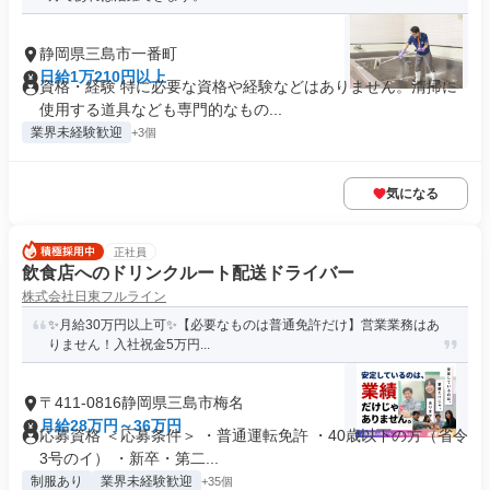
静岡県三島市一番町
日給1万210円以上
資格・経験 特に必要な資格や経験などはありません。清掃に
使用する道具なども専門的なもの...
業界未経験歓迎
+3個
気になる
正社員
飲食店へのドリンクルート配送ドライバー
株式会社日東フルライン
✨️月給30万円以上可✨️【必要なものは普通免許だけ】営業業務はあ
りません！入社祝金5万円...
〒411-0816静岡県三島市梅名
月給28万円～36万円
応募資格 ＜応募条件＞ ・普通運転免許 ・40歳以下の方（省令
3号のイ） ・新卒・第二...
制服あり
業界未経験歓迎
+35個