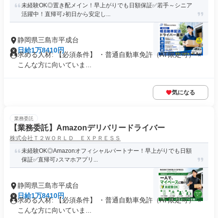
未経験OK◎置き配メイン！早上がりでも日額保証✅若手～シニア
活躍中！直帰可♪初日から安定し...
静岡県三島市平成台
日給1万8410円
求める人材: 【必須条件】 ・普通自動車免許（AT限定可） ⭐
こんな方に向いていま...
気になる
業務委託
【業務委託】Amazonデリバリードライバー
株式会社Ｔ２ＷＯＲＬＤ ＥＸＰＲＥＳＳ
未経験OK◎Amazonオフィシャルパートナー！早上がりでも日額
保証✅直帰可♪スマホアプリ...
静岡県三島市平成台
日給1万8410円
求める人材: 【必須条件】 ・普通自動車免許（AT限定可） ⭐
こんな方に向いていま...