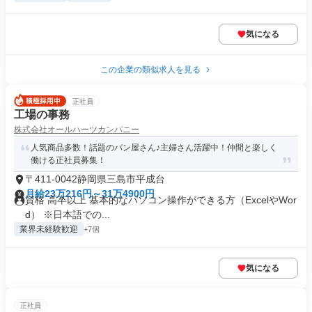
気になる
この企業の類似求人を見る
正社員
工場の事務
株式会社オールハーツカンパニー
人気商品多数！話題のパン屋さん♪主婦さん活躍中！仲間と楽しく
働ける正社員募集！
〒411-0042静岡県三島市平成台
月給23万216円～31万4900円
資格 高卒以上 基本的なパソコン操作ができる方（ExcelやWor
d） ※日本語での...
業界未経験歓迎
+7個
気になる
正社員