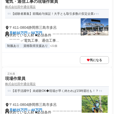
電気・通信工事の現場作業員
株式会社田中通信電設
【経験者募集】前職給与保証！大手とも取引多数の安定企業♪
〒411-0804静岡県三島市多呂
月給30万円～50万円
求めている人材 ■必須条件 ￣￣￣￣￣￣￣￣￣￣￣￣￣￣￣
￣￣￣ ✅電気工事、通信工事...
制服あり
資格取得支援あり
+21個
気になる
正社員
現場作業員
株式会社田中通信電設
【若手活躍中】未経験OK◆現場が早く終われば15時退社も！？
〒411-0804静岡県三島市多呂
月給25万円～40万円
求めている人材 ■必須条件 ￣￣￣￣￣￣￣￣￣￣￣￣￣￣￣