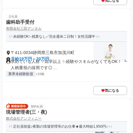
気になる
正社員
歯科助手受付
有限会社三田デンタル
未経験OK✨残業なし✅完全週休二日制！女性活躍中
〒411-0034静岡県三島市加茂川町
月給19万円～20万円
求めている人材 ✨高卒以上 ✨経験やスキルがなくてもOK！ ┗
人柄重視の採用です◎ ...
業界未経験歓迎
+19個
気になる
契約社員
現場管理者(三・夜)
株式会社アンフィニー
正社員前提♪夜勤の現場管理等のお仕事★最大時給1,950円♪