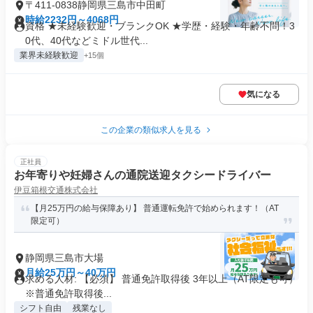
〒411-0838静岡県三島市中田町
時給2232円～4068円
資格 ★未経験歓迎・ブランクOK ★学歴・経験・年齢不問！3
0代、40代などミドル世代...
業界未経験歓迎
+15個
気になる
この企業の類似求人を見る
正社員
お年寄りや妊婦さんの通院送迎タクシードライバー
伊豆箱根交通株式会社
【月25万円の給与保障あり】 普通運転免許で始められます！（AT
限定可）
静岡県三島市大場
月給25万円～40万円
求める人材: 【必須】 普通免許取得後 3年以上（AT限定も可）
※普通免許取得後...
シフト自由
残業なし