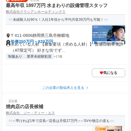
最高年収 1897万円 水まわりの設備管理スタッフ
株式会社クラシアンホールディングス
未経験入社90％！入社1年目から平均月収39万円も可能！
〒411-0806静岡県三島市柳郷地
年俸350万円～820万円
求めている人材 【募集要項（求める人材）】 普通自動車免許
（AT限定可） 好きな街でず...
制服あり
業界未経験歓迎
+17個
気になる
この企業の類似求人を見る
正社員
焼肉店の店長候補
株式会社 ジー・ディー・エス
✅早ければ1年で店長✅店長は月収27万円～✅SVや独立の道も