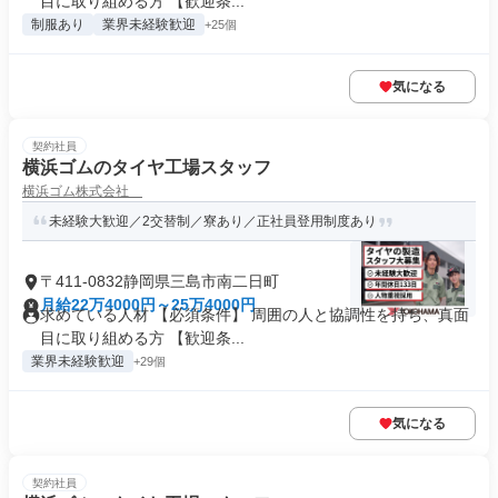
目に取り組める方 【歓迎条...
制服あり
業界未経験歓迎
+25個
気になる
契約社員
横浜ゴムのタイヤ工場スタッフ
横浜ゴム株式会社
未経験大歓迎／2交替制／寮あり／正社員登用制度あり
〒411-0832静岡県三島市南二日町
月給22万4000円～25万4000円
求めている人材 【必須条件】 周囲の人と協調性を持ち、真面
目に取り組める方 【歓迎条...
業界未経験歓迎
+29個
気になる
契約社員