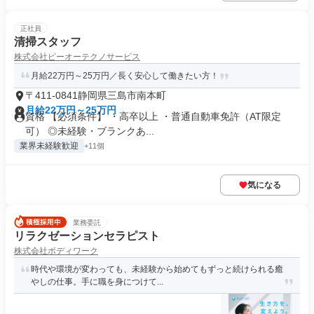
正社員
清掃スタッフ
株式会社ピーオーテクノサービス
月給22万円～25万円／長く安心して働きたい方！
〒411-0841静岡県三島市南本町
月給22万円～25万円
資格 【必須条件】 ・高卒以上 ・普通自動車免許（AT限定
可） ◎未経験・ブランクあ...
業界未経験歓迎
+11個
気になる
業務委託
リラクゼーションセラピスト
株式会社ボディワーク
時代や環境が変わっても、未経験から始めてもずっと続けられる癒
やしの仕事。手に職を身につけて...