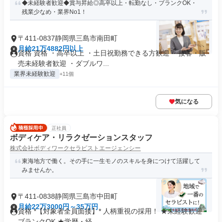
◆未経験者歓迎◆賞与昇給◎高卒以上・転勤なし・ブランクOK・
残業少なめ・業界No1！
〒411-0837静岡県三島市南田町
月給21万4882円以上
資格 資格 ・高卒以上 ・土日祝勤務できる方歓迎 ・接客・販
売未経験者歓迎 ・ダブルワ...
業界未経験歓迎
+11個
気になる
正社員
ボディケア・リラクゼーションスタッフ
株式会社ボディワークセラピストエージェンシー
東海地方で働く。その手に一生モノのスキルを身につけて活躍して
みませんか。
〒411-0838静岡県三島市中田町
月給22万3000円～35万円
資格 *【対象者全員面接】* 人柄重視の採用！ ★未経験歓迎・
ブランクOK ★学歴・経...