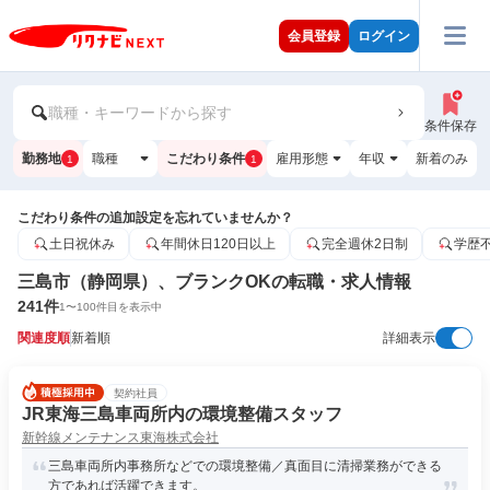
会員登録
ログイン
職種・キーワードから探す
条件保存
勤務地
職種
こだわり条件
雇用形態
年収
新着のみ
1
1
こだわり条件の追加設定を忘れていませんか？
土日祝休み
年間休日120日以上
完全週休2日制
学歴
三島市（静岡県）、ブランクOKの転職・求人情報
241
件
1
〜
100
件目を表示中
関連度順
新着順
詳細表示
契約社員
JR東海三島車両所内の環境整備スタッフ
新幹線メンテナンス東海株式会社
三島車両所内事務所などでの環境整備／真面目に清掃業務ができる
方であれば活躍できます。