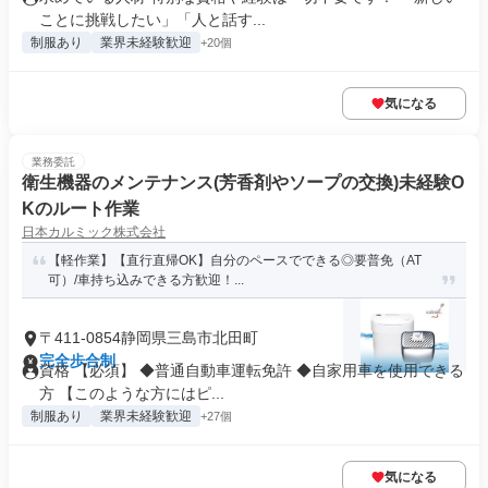
ことに挑戦したい」「人と話す...
制服あり
業界未経験歓迎
+20個
気になる
業務委託
衛生機器のメンテナンス(芳香剤やソープの交換)未経験O
Kのルート作業
日本カルミック株式会社
【軽作業】【直行直帰OK】自分のペースでできる◎要普免（AT
可）/車持ち込みできる方歓迎！...
〒411-0854静岡県三島市北田町
完全歩合制
資格 【必須】 ◆普通自動車運転免許 ◆自家用車を使用できる
方 【このような方にはピ...
制服あり
業界未経験歓迎
+27個
気になる