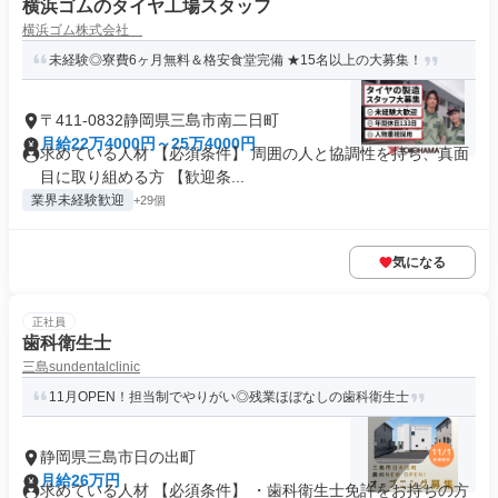
横浜ゴムのタイヤ工場スタッフ
横浜ゴム株式会社
未経験◎寮費6ヶ月無料＆格安食堂完備 ★15名以上の大募集！
〒411-0832静岡県三島市南二日町
月給22万4000円～25万4000円
求めている人材 【必須条件】 周囲の人と協調性を持ち、真面
目に取り組める方 【歓迎条...
業界未経験歓迎
+29個
気になる
正社員
歯科衛生士
三島sundentalclinic
11月OPEN！担当制でやりがい◎残業ほぼなしの歯科衛生士
静岡県三島市日の出町
月給26万円
求めている人材 【必須条件】 ・歯科衛生士免許をお持ちの方