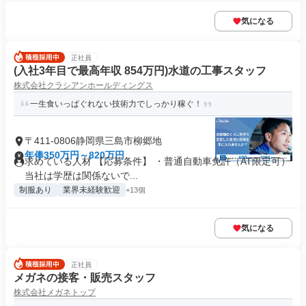
気になる
正社員
(入社3年目で最高年収 854万円)水道の工事スタッフ
株式会社クラシアンホールディングス
一生食いっぱぐれない技術力でしっかり稼ぐ！
〒411-0806静岡県三島市柳郷地
年俸350万円～820万円
求めている人材 【応募条件】 ・普通自動車免許（AT限定可）
当社は学歴は関係ないで...
制服あり
業界未経験歓迎
+13個
気になる
正社員
メガネの接客・販売スタッフ
株式会社メガネトップ