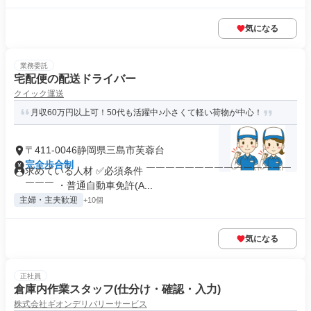
気になる
業務委託
宅配便の配送ドライバー
クイック運送
月収60万円以上可！50代も活躍中♪小さくて軽い荷物が中心！
〒411-0046静岡県三島市芙蓉台
完全歩合制
求めている人材 ✅必須条件 ￣￣￣￣￣￣￣￣￣￣￣￣￣￣￣
￣￣￣ ・普通自動車免許(A...
主婦・主夫歓迎
+10個
気になる
正社員
倉庫内作業スタッフ(仕分け・確認・入力)
株式会社ギオンデリバリーサービス