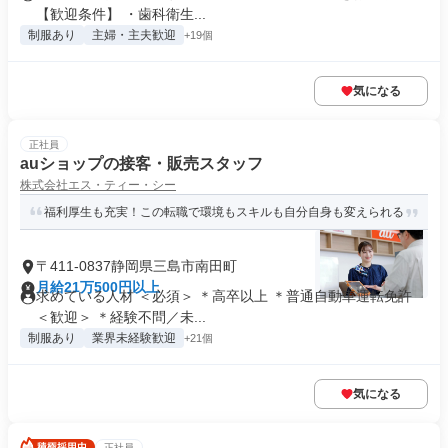
【歓迎条件】 ・歯科衛生...
制服あり
主婦・主夫歓迎
+19個
気になる
正社員
auショップの接客・販売スタッフ
株式会社エス・ティー・シー
福利厚生も充実！この転職で環境もスキルも自分自身も変えられる
〒411-0837静岡県三島市南田町
月給21万500円以上
求めている人材 ＜必須＞ ＊高卒以上 ＊普通自動車運転免許
＜歓迎＞ ＊経験不問／未...
制服あり
業界未経験歓迎
+21個
気になる
正社員