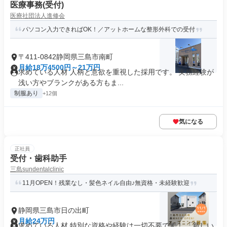
医療事務(受付)
医療社団法人進修会
パソコン入力できればOK！／アットホームな整形外科での受付
〒411-0842静岡県三島市南町
月給18万4500円～21万円
求めている人材 人柄と意欲を重視した採用です。 実務経験が
浅い方やブランクがある方もま...
制服あり
+12個
気になる
正社員
受付・歯科助手
三島sundentalclinic
11月OPEN！残業なし・髪色ネイル自由♪無資格・未経験歓迎
静岡県三島市日の出町
月給24万円
求めている人材 特別な資格や経験は一切不要です！ 「新しい