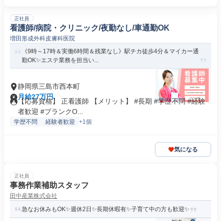
正社員
看護師/病院・クリニック/夜勤なし/車通勤OK
増田形成外科皮膚科医院
《9時～17時＆実働6時間＆残業なし》駅チカ徒歩4分＆マイカー通
勤OK✨エステ業務を担当い...
静岡県三島市西本町
月給27万円
【応募資格】 正看護師 【メリット】 #長期 #学歴不問 #経験
者歓迎 #ブランクO...
学歴不問
経験者歓迎
+1個
気になる
正社員
事務作業補助スタッフ
田中産業株式会社
急なお休みもOK✨週休2日✨長期休暇有✨子育て中の方も歓迎✨