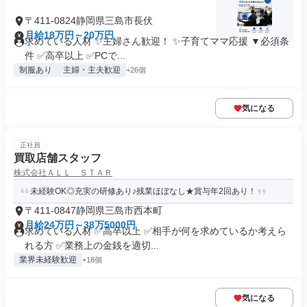
〒411-0824静岡県三島市長伏
月給18万円～20万円
求めている人材 ✨主婦さん歓迎！ ✨子育てママ応援 ▼必須条
件 ✅高卒以上 ✅PCで...
制服あり
主婦・主夫歓迎
+26個
気になる
正社員
買取店舗スタッフ
株式会社ＡＬＬ ＳＴＡＲ
未経験OK◎充実の研修あり♪残業ほぼなし★賞与年2回あり！
〒411-0847静岡県三島市西本町
月給24万円～38万5000円
求めている人材 ✅高卒以上 ✅相手が何を求めているか考えら
れる方 ✅業務上の金銭を適切...
業界未経験歓迎
+18個
気になる