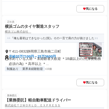
気になる
正社員
横浜ゴムのタイヤ製造スタッフ
横浜ゴム株式会社
『俺も最初はできなかった(笑)』その一言で肩の力が抜けました
〒411-0832静岡県三島市南二日町
月給20万7100円～25万3600円
求めている人材 ＊未経験者大歓迎 ＊18歳以上の方(深夜勤務
必須の為) ＊高卒以上 ＊...
制服あり
業界未経験歓迎
+15個
気になる
業務委託
【業務委託】軽自動車配送ドライバー
株式会社Ｔ２ＷＯＲＬＤ ＥＸＰＲＥＳＳ