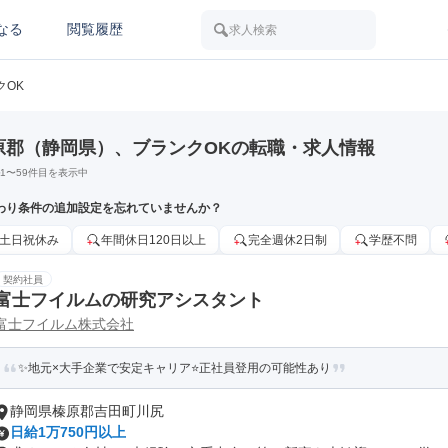
なる
閲覧履歴
求人検索
クOK
原郡（静岡県）、ブランクOKの転職・求人情報
1
〜
59
件目を表示中
わり条件の追加設定を忘れていませんか？
土日祝休み
年間休日120日以上
完全週休2日制
学歴不問
契約社員
富士フイルムの研究アシスタント
富士フイルム株式会社
✨地元×大手企業で安定キャリア⭐正社員登用の可能性あり
静岡県榛原郡吉田町川尻
日給1万750円以上