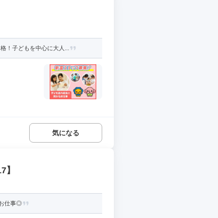
！子どもを中心に大人...
気になる
7】
お仕事◎