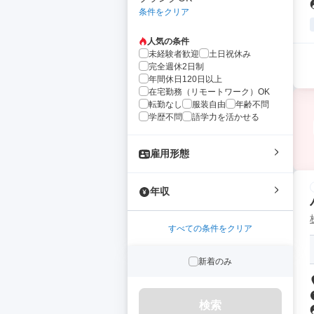
条件をクリア
人気の条件
未経験者歓迎
土日祝休み
完全週休2日制
年間休日120日以上
在宅勤務（リモートワーク）OK
転勤なし
服装自由
年齢不問
学歴不問
語学力を活かせる
雇用形態
年収
すべての条件をクリア
新着のみ
検索