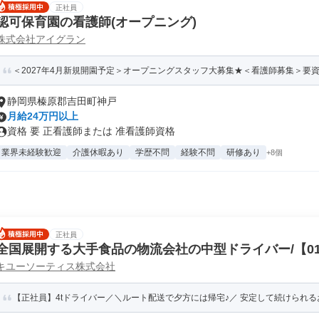
正社員
認可保育園の看護師(オープニング)
株式会社アイグラン
＜2027年4月新規開園予定＞オープニングスタッフ大募集★＜看護師募集＞要資格
静岡県榛原郡吉田町神戸
月給24万円以上
資格 要 正看護師または 准看護師資格
業界未経験歓迎
介護休暇あり
学歴不問
経験不問
研修あり
+8個
正社員
全国展開する大手食品の物流会社の中型ドライバー/【01
キユーソーティス株式会社
【正社員】4tドライバー／＼ルート配送で夕方には帰宅♪／ 安定して続けられる