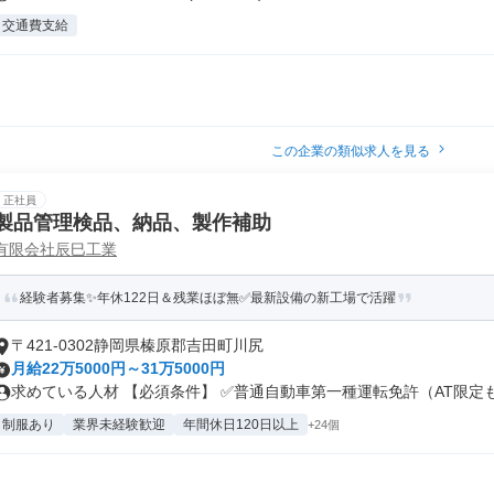
交通費支給
この企業の類似求人を見る
正社員
製品管理検品、納品、製作補助
有限会社辰巳工業
経験者募集✨年休122日＆残業ほぼ無✅最新設備の新工場で活躍
〒421-0302静岡県榛原郡吉田町川尻
月給22万5000円～31万5000円
求めている人材 【必須条件】 ✅普通自動車第一種運転免許（AT限定も可
制服あり
業界未経験歓迎
年間休日120日以上
+24個