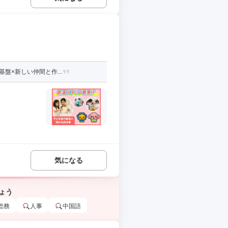
盤×新しい仲間と作...
気になる
ょう
総務
人事
中国語