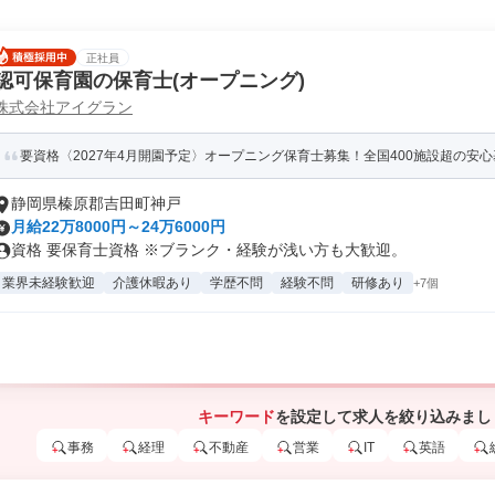
正社員
認可保育園の保育士(オープニング)
株式会社アイグラン
要資格〈2027年4月開園予定〉オープニング保育士募集！全国400施設超の安心基
静岡県榛原郡吉田町神戸
月給22万8000円～24万6000円
資格 要保育士資格 ※ブランク・経験が浅い方も大歓迎。
業界未経験歓迎
介護休暇あり
学歴不問
経験不問
研修あり
+7個
キーワード
を設定して求人を絞り込みまし
事務
経理
不動産
営業
IT
英語