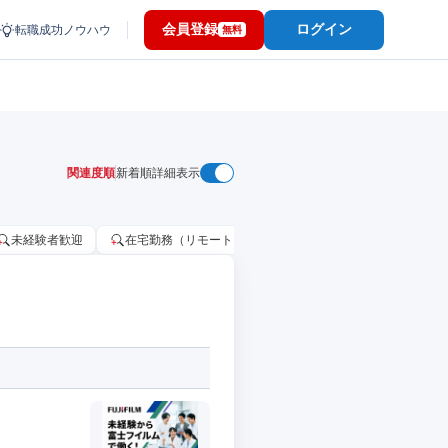
会員登録
ログイン
転職成功ノウハウ
無料
関連度順
新着順
詳細表示
未経験者歓迎
在宅勤務（リモートワーク）OK
家賃補助・住宅手当