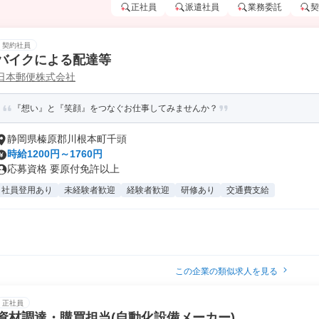
正社員
派遣社員
業務委託
契
契約社員
バイクによる配達等
日本郵便株式会社
『想い』と『笑顔』をつなぐお仕事してみませんか？
静岡県榛原郡川根本町千頭
時給1200円～1760円
応募資格 要原付免許以上
社員登用あり
未経験者歓迎
経験者歓迎
研修あり
交通費支給
この企業の類似求人を見る
正社員
資材調達・購買担当(自動化設備メーカー)