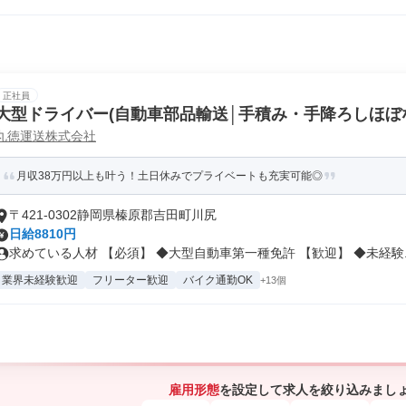
正社員
大型ドライバー(自動車部品輸送│手積み・手降ろしほぼ
丸徳運送株式会社
月収38万円以上も叶う！土日休みでプライベートも充実可能◎
〒421-0302静岡県榛原郡吉田町川尻
日給8810円
求めている人材 【必須】 ◆大型自動車第一種免許 【歓迎】 ◆未経験..
業界未経験歓迎
フリーター歓迎
バイク通勤OK
+13個
雇用形態
を設定して求人を絞り込みまし