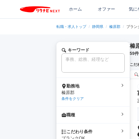
ホーム
オファー
気に
転職・求人トップ
/
静岡県
/
榛原郡
/
ブラン
榛
キーワード
59
件
こだ
勤務地
榛原郡
条件をクリア
職種
こだわり条件
ブランクOK