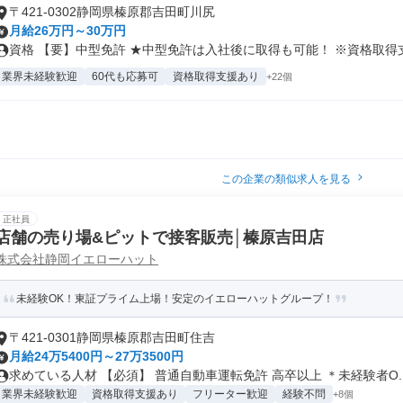
〒421-0302静岡県榛原郡吉田町川尻
月給26万円～30万円
資格 【要】中型免許 ★中型免許は入社後に取得も可能！ ※資格取得支.
業界未経験歓迎
60代も応募可
資格取得支援あり
+22個
この企業の類似求人を見る
正社員
店舗の売り場&ピットで接客販売│榛原吉田店
株式会社静岡イエローハット
未経験OK！東証プライム上場！安定のイエローハットグループ！
〒421-0301静岡県榛原郡吉田町住吉
月給24万5400円～27万3500円
求めている人材 【必須】 普通自動車運転免許 高卒以上 ＊未経験者O..
業界未経験歓迎
資格取得支援あり
フリーター歓迎
経験不問
+8個