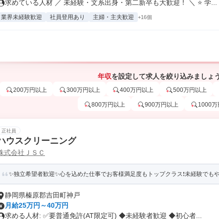
求めている人材 ／ 未経験・文系出身・第二新卒も大歓迎！ ＼ ⭐ 学...
業界未経験歓迎
社員登用あり
主婦・主夫歓迎
+16個
年収
を設定して求人を絞り込みましょ
200万円以上
300万円以上
400万円以上
500万円以上
800万円以上
900万円以上
1000
正社員
ハウスクリーニング
株式会社ＪＳＣ
✨独立希望者歓迎✨心を込めた仕事でお客様満足度もトップクラス❗︎未経験でも
静岡県榛原郡吉田町神戸
月給25万円～40万円
求める人材: ✅要普通免許(AT限定可) ◆未経験者歓迎 ◆初心者...