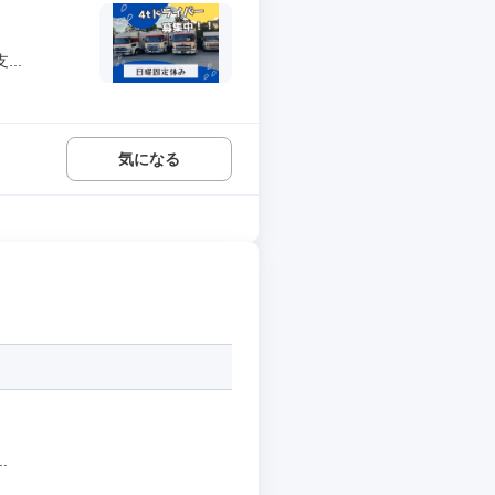
..
気になる
.