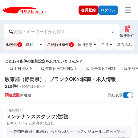
会員登録
ログイン
職種・キーワードから探す
条件保存
勤務地
職種
こだわり条件
雇用形態
年収
新着のみ
1
1
こだわり条件の追加設定を忘れていませんか？
土日祝休み
年間休日120日以上
完全週休2日制
学歴
駿東郡（静岡県）、ブランクOKの転職・求人情報
219
件
1
〜
100
件目を表示中
関連度順
新着順
詳細表示
業務委託
メンテナンススタッフ(住宅)
セキスイハイム東海株式会社
静岡県東部！未経験から月収50万～可✨スケジュールは自分次第