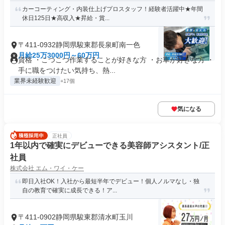
カーコーティング・内装仕上げプロスタッフ！経験者活躍中★年間
休日125日★高収入★昇給・賞...
〒411-0932静岡県駿東郡長泉町南一色
月給25万3000円～60万円
資格 ・こつこつ作業することが好きな方 ・お車が好きな方 ・
手に職をつけたい気持ち、熱...
業界未経験歓迎
+17個
気になる
正社員
1年以内で確実にデビューできる美容師アシスタント/正
社員
株式会社 エム・ワイ・ケー
即日入社OK！入社から最短半年でデビュー！個人ノルマなし・独
自の教育で確実に成長できる！ア...
〒411-0902静岡県駿東郡清水町玉川