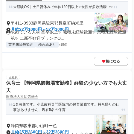
未経験OK｜土日祝休みで年休120日以上✨女性が多数活躍中✨
〒411-0933静岡県駿東郡長泉町納米里
月給22万1000円～52万1000円
求めている人材 高卒以上✨ 職種未経験歓迎✨ 業種未経験歓迎
第✨ 二新卒歓迎ブランクO...
業界未経験歓迎
歩合給あり
+15個
気になる
正社員
保育士 【静岡県御殿場市勤務】経験の少ない方でも大丈
夫
医療法人社団弥華会
1名募集です。小児歯科専門医院内の保育業務です。持ち帰りの仕
事はありません。現在5名の保育...
静岡県駿東郡小山町一色
月給25万3600円～32万3600円