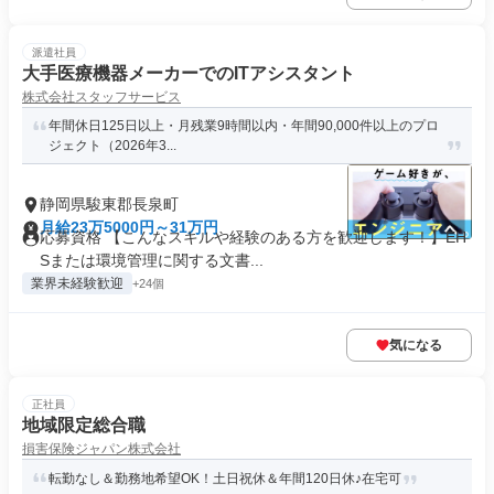
派遣社員
大手医療機器メーカーでのITアシスタント
株式会社スタッフサービス
年間休日125日以上・月残業9時間以内・年間90,000件以上のプロ
ジェクト（2026年3...
静岡県駿東郡長泉町
月給23万5000円～31万円
応募資格 【こんなスキルや経験のある方を歓迎します！】EH
Sまたは環境管理に関する文書...
業界未経験歓迎
+24個
気になる
正社員
地域限定総合職
損害保険ジャパン株式会社
転勤なし＆勤務地希望OK！土日祝休＆年間120日休♪在宅可