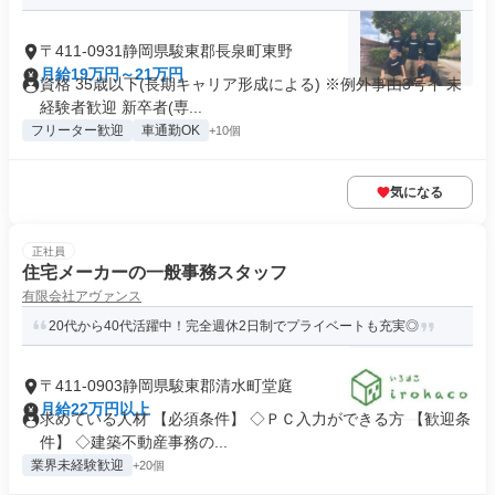
〒411-0931静岡県駿東郡長泉町東野
月給19万円～21万円
資格 35歳以下(長期キャリア形成による) ※例外事由3号イ 未
経験者歓迎 新卒者(専...
フリーター歓迎
車通勤OK
+10個
気になる
正社員
住宅メーカーの一般事務スタッフ
有限会社アヴァンス
20代から40代活躍中！完全週休2日制でプライベートも充実◎
〒411-0903静岡県駿東郡清水町堂庭
月給22万円以上
求めている人材 【必須条件】 ◇ＰＣ入力ができる方 【歓迎条
件】 ◇建築不動産事務の...
業界未経験歓迎
+20個