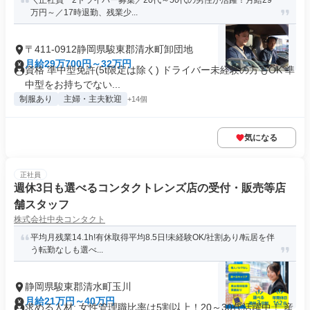
＼正社員 2ドライバー募集／20代～50代の男性が活躍！月給29
万円～／17時退勤、残業少...
〒411-0912静岡県駿東郡清水町卸団地
月給29万700円～32万円
資格 準中型免許(5t限定は除く) ドライバー未経験の方もOK 準
中型をお持ちでない...
制服あり
主婦・主夫歓迎
+14個
気になる
正社員
週休3日も選べるコンタクトレンズ店の受付・販売等店
舗スタッフ
株式会社中央コンタクト
平均月残業14.1h!有休取得平均8.5日!未経験OK/社割あり/転居を伴
う転勤なしも選べ...
静岡県駿東郡清水町玉川
月給21万円～40万円
求める人材: 女性管理職比率は5割以上！20～30代活躍中！ 産