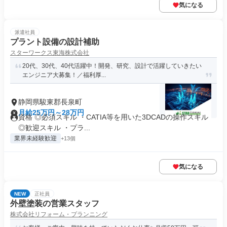
気になる
派遣社員
プラント設備の設計補助
スターワークス東海株式会社
20代、30代、40代活躍中！開発、研究、設計で活躍していきたい
エンジニア大募集！／福利厚...
静岡県駿東郡長泉町
月給25万円～28万円
資格 ◎必須スキル ・CATIA等を用いた3DCADの操作スキル
◎歓迎スキル ・プラ...
業界未経験歓迎
+13個
気になる
NEW
正社員
外壁塗装の営業スタッフ
株式会社リフォーム・プランニング