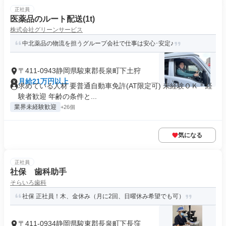
正社員
医薬品のルート配送(1t)
株式会社グリーンサービス
中北薬品の物流を担うグループ会社で仕事は安心･安定♪
〒411-0943静岡県駿東郡長泉町下土狩
月給21万円以上
求めている人材 要普通自動車免許(AT限定可) 未経験ＯＫ＊経
験者歓迎 年齢の条件と...
業界未経験歓迎
+26個
気になる
正社員
社保 歯科助手
そらいろ歯科
社保 正社員！木、金休み（月に2回、日曜休み希望でも可）
〒411-0934静岡県駿東郡長泉町下長窪