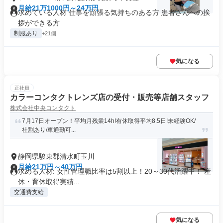
月給21万1000円～24万円
求めている人材 仕事を頑張る気持ちのある方 患者さんへの挨
拶ができる方
制服あり
+21個
気になる
正社員
カラーコンタクトレンズ店の受付・販売等店舗スタッフ
株式会社中央コンタクト
7月17日オープン！平均月残業14h!有休取得平均8.5日!未経験OK/
社割あり/車通勤可...
静岡県駿東郡清水町玉川
月給21万円～40万円
求める人材: 女性管理職比率は5割以上！20～30代活躍中！ 産
休・育休取得実績...
交通費支給
気になる