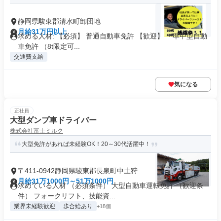
静岡県駿東郡清水町卸団地
月給31万円以上
求める人材: 【必須】 普通自動車免許 【歓迎】 ・準中型自動
車免許 （8t限定可...
交通費支給
気になる
正社員
大型ダンプ車ドライバー
株式会社富士ミルク
大型免許があれば未経験OK！20～30代活躍中！
〒411-0942静岡県駿東郡長泉町中土狩
月給31万1000円～51万1000円
求めている人材 （必須条件） 大型自動車運転免許 （歓迎条
件） フォークリフト、技能資...
業界未経験歓迎
歩合給あり
+18個