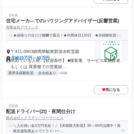
正社員
住宅メーカ―でのハウジングアドバイザー(反響営業)
有限会社アヴァンス
★頑張りの分だけ報酬で還元！★年間休日120日 ★未経験歓迎
〒411-0903静岡県駿東郡清水町堂庭
月給25万円～40万円
求めている人材 【歓迎条件】 ■接客業、サービス業経験者、
もしくは 異業種での営業経...
業界未経験歓迎
歩合給あり
+30個
気になる
正社員
配送ドライバー(2t)・夜間仕分け
株式会社トクラデリバリーサービス
＼入社祝い金3万円支給！／【未経験大歓迎】30～40代活躍中！資
格支援制度ありでドライバー...