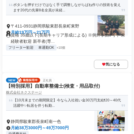
ボタンを押すだけではなく手で調整しながらばね作りの技術を覚え
ます20代の先輩8名全員が未経...
〒411-0931静岡県駿東郡長泉町東野
月給19万円～21万円
資格 35歳以下(長期キャリア形成による) ※例外事由3号イ 未
経験者歓迎 新卒者(専...
フリーター歓迎
車通勤OK
+10個
気になる
NEW
正社員
【特別採用】自動車整備士(検査・用品取付)
株式会社ネクステージ
【10月末までの期間限定】今なら入社祝い金30万円支給❗20～40代
活躍中✨転居を伴う転勤...
静岡県駿東郡長泉町南一色
月給38万3000円～49万7000円