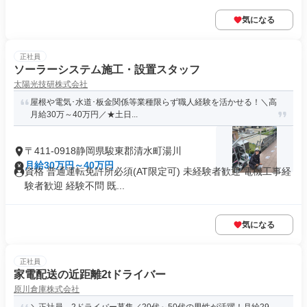
気になる
正社員
ソーラーシステム施工・設置スタッフ
太陽光技研株式会社
屋根や電気･水道･板金関係等業種限らず職人経験を活かせる！＼高
月給30万～40万円／★土日...
〒411-0918静岡県駿東郡清水町湯川
月給30万円～40万円
資格 普通運転免許所必須(AT限定可) 未経験者歓迎 電機工事経
験者歓迎 経験不問 既...
気になる
正社員
家電配送の近距離2tドライバー
原川倉庫株式会社