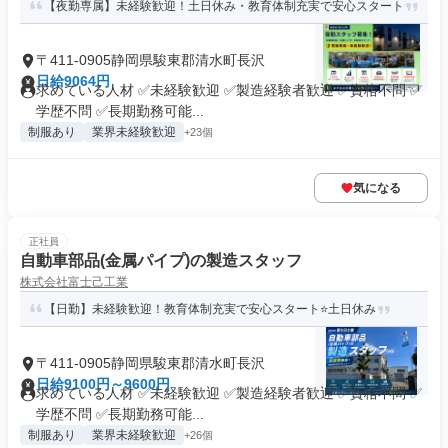
【夜勤専属】未経験歓迎！土日休み・教育体制充実で安心スタート
〒411-0905静岡県駿東郡清水町長沢
日給9064円
求めている人材 ✅未経験歓迎 ✅製造経験者歓迎 ✅資格不問 ✅
学歴不問 ✅長期勤務可能...
制服あり
業界未経験歓迎
+23個
気になる
正社員
自動車部品(金属パイプ)の製造スタッフ
株式会社富士己工業
【日勤】未経験歓迎！教育体制充実で安心スタート⭐土日休み
〒411-0905静岡県駿東郡清水町長沢
日給9100円～9600円
求めている人材 ✅未経験歓迎 ✅製造経験者歓迎 ✅資格不問 ✅
学歴不問 ✅長期勤務可能...
制服あり
業界未経験歓迎
+26個