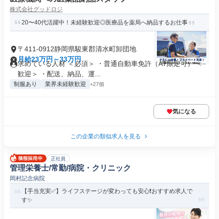
株式会社グッドロジ
20〜40代活躍中！未経験歓迎◎医療品を薬局へ納品するお仕事
〒411-0912静岡県駿東郡清水町卸団地
月給23万円～33万円
求めている人材 ＜必須＞ ・普通自動車免許（AT限定可） ＜
歓迎＞ ・配送、納品、運...
制服あり
業界未経験歓迎
+27個
気になる
この企業の類似求人を見る
正社員
管理栄養士/常勤/病院・クリニック
岡村記念病院
【手当充実✅️】ライフステージが変わっても安心❗️おすすめ求人で
す✨