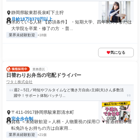
静岡県駿東郡長泉町下土狩
月給18万8370円以上
求めている人材 【必須条件】 ・短期大学、四年制大学または
大学院を卒業・修了の方 ・普...
業界未経験歓迎
+18個
気になる
業務委託
日替わりお弁当の宅配ドライバー
ワタミ株式会社
週2～5日／時短やフルタイムなど働き方自由♪主婦(夫)さん多数活
躍中！サポート体制バッチリ...
〒411-0917静岡県駿東郡清水町
完全歩合制
資格 ＜未経験歓迎＞人柄・人物重視の採用◎ ▼普通自動車運
転免許をお持ちの方は自家用...
業界未経験歓迎
+21個