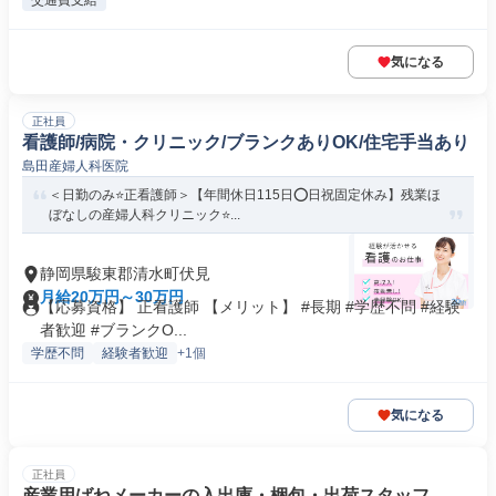
交通費支給
気になる
正社員
看護師/病院・クリニック/ブランクありOK/住宅手当あり
島田産婦人科医院
＜日勤のみ⭐正看護師＞【年間休日115日⭕日祝固定休み】残業ほ
ぼなしの産婦人科クリニック⭐...
静岡県駿東郡清水町伏見
月給20万円～30万円
【応募資格】 正看護師 【メリット】 #長期 #学歴不問 #経験
者歓迎 #ブランクO...
学歴不問
経験者歓迎
+1個
気になる
正社員
産業用ばねメーカーの入出庫・梱包・出荷スタッフ