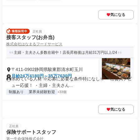
気になる
正社員
接客スタッフ(お弁当)
株式会社はなまるフードサービス
主婦・主夫さん多数在籍中！店長昇格後は月給31万円以上/24
〒411-0902静岡県駿東郡清水町玉川
月給24万4180円～35万7630円
求めている人材 ※応募に必要な条件特になし※ ・社会人デビ
ュー応援！ ・主婦・主夫さん...
制服あり
業界未経験歓迎
+33個
気になる
正社員
保険サポートスタッフ
第一生命保険株式会社