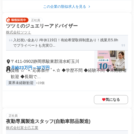
この企業の類似求人を見る
正社員
ツツミのジュエリーアドバイザー
株式会社ツツミ
入社祝い金あり /年休119日！有給希望取得制度あり！残業月5.8h
でプライベートも充実◎...
〒411-0902静岡県駿東郡清水町玉川
月給23万円～30万円
資格 ☆ﾟ +. 応募条件 ﾟ+.☆ ◆学歴不問 ◆経験不問 ◆未経験者
歓迎 ◆長期で...
業界未経験歓迎
+19個
気になる
正社員
夜勤専属製造スタッフ(自動車部品製造)
株式会社富士己工業