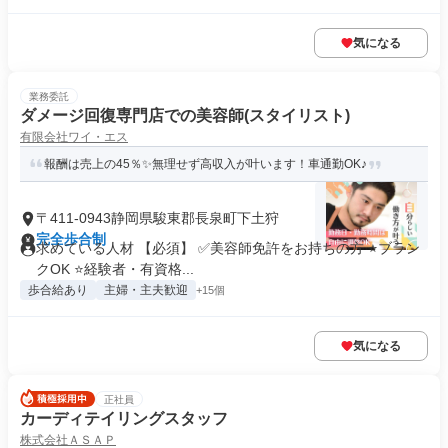
気になる
業務委託
ダメージ回復専門店での美容師(スタイリスト)
有限会社ワイ・エス
報酬は売上の45％✨無理せず高収入が叶います！車通勤OK♪
〒411-0943静岡県駿東郡長泉町下土狩
完全歩合制
求めている人材 【必須】 ✅美容師免許をお持ちの方 ⭐ブラン
クOK ⭐経験者・有資格...
歩合給あり
主婦・主夫歓迎
+15個
気になる
正社員
カーディテイリングスタッフ
株式会社ＡＳＡＰ