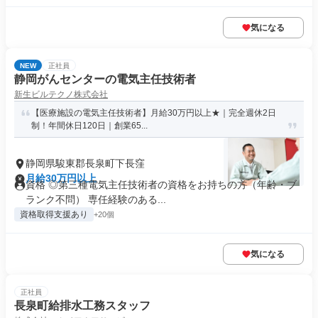
気になる
NEW
正社員
静岡がんセンターの電気主任技術者
新生ビルテクノ株式会社
【医療施設の電気主任技術者】月給30万円以上★｜完全週休2日
制！年間休日120日｜創業65...
静岡県駿東郡長泉町下長窪
月給30万円以上
資格 ◎第三種電気主任技術者の資格をお持ちの方（年齢・ブ
ランク不問） 専任経験のある...
資格取得支援あり
+20個
気になる
正社員
長泉町給排水工務スタッフ