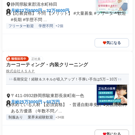
静岡県駿東郡清水町柿田
月給22万6000円～32万4600円
【応募資格】 不問 【メリット】 #大量募集 #フリーター歓迎
#長期 #学歴不問 ...
フリーター歓迎
学歴不問
+2個
気になる
正社員
カーコーティング・内装クリーニング
株式会社ＡＳＡＰ
長期安定！経験＆スキルが収入アップ！手厚い手当は5万～10万
〒411-0932静岡県駿東郡長泉町南一色
月給25万3000円～60万円
求めている人材 【必須資格】 ・普通自動車免許 ●実務経験の
ある方優遇 （年数不問／...
制服あり
業界未経験歓迎
+34個
気になる