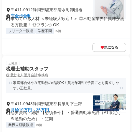
〒411-0912静岡県駿東郡清水町卸団地
完全歩合制
求めている人材 ＜未経験大歓迎！＞ ◎不動産業界に興味があ
る方歓迎！ ◎ブランクOK！...
フリーター歓迎
学歴不問
+5個
気になる
正社員
税理士補助スタッフ
税理士法人望月会計事務所
家庭都合休や在宅勤務の相談OK！賞与年3回で子育てとも両立しや
すい正社員。
〒411-0943静岡県駿東郡長泉町下土狩
月給19万円～25万円
必要資格・経験 【必須条件】 ・普通自動車免許（AT限定可
※通勤のため） ・短期...
業界未経験歓迎
+9個