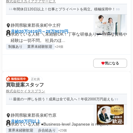
株式会社スカイアクアサービス
年間休日120日以上！仕事とプライベートを両立。積極採用中！
静岡県駿東郡長泉町中土狩
月給20万1610円～28万9070円
求めている人材 ＼未経験OK！丁寧な研修あり／ 特別な資格や
経験は一切不問。 社員のほ...
制服あり
業界未経験歓迎
+24個
気になる
正社員
買取提案スタッフ
株式会社ケイタスプラン
最後の一押しを担う！成果は全て収入へ！年収2000万円超えも
静岡県駿東郡長泉町竹原
月給50万円以上
求めている人材 ●Business-level Japanese is require...
業界未経験歓迎
歩合給あり
+23個