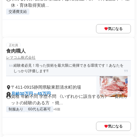
休・育休取得実績...
交通費支給
気になる
正社員
食肉職人
レマコム株式会社
経験者必見！培った技術を最大限に発揮できる環境です！あなたを
しっかり評価します!!
〒411-0915静岡県駿東郡清水町的場
月給30万円～45万円
資格 年齢不問 学歴不問 《いずれかに該当する方》 ・食肉カ
ットの経験のある方 ・焼...
制服あり
60代も応募可
+6個
気になる