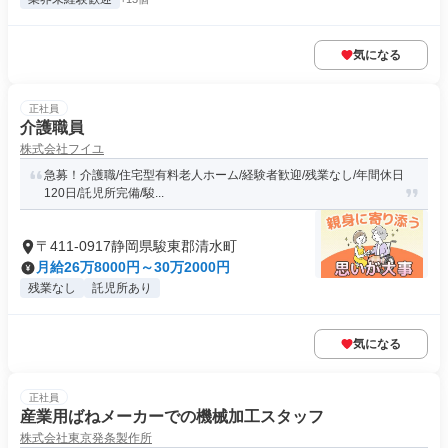
気になる
正社員
介護職員
株式会社フイユ
急募！介護職/住宅型有料老人ホーム/経験者歓迎/残業なし/年間休日
120日/託児所完備/駿...
〒411-0917静岡県駿東郡清水町
月給26万8000円～30万2000円
残業なし
託児所あり
気になる
正社員
産業用ばねメーカーでの機械加工スタッフ
株式会社東京発条製作所