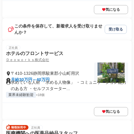
気になる
この条件を保存して、新着求人を受け取りませ
受け取る
んか？
正社員
ホテルのフロントサービス
Ｄｅｏｗｏｒｋｓ株式会社
〒410-1326静岡県駿東郡小山町用沢
月給30万円～40万円
求めている人材 「求める人物像」 ・コミュニケーション能力
のある方 ・セルフスターター...
業界未経験歓迎
+18個
気になる
正社員
医療機関への医薬品納品スタッフ