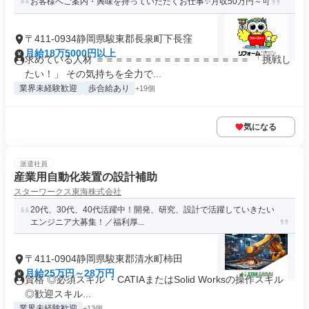
お客様へご案内・興味を持っていただくお仕事✨月収50万円～可
〒411-0934静岡県駿東郡長泉町下長窪
月給18万5000円以上
求めている人材 ＝＝＝＝＝＝＝＝＝＝＝＝＝＝＝＝ 「挑戦し
たい！」 その気持ちを全力で...
業界未経験歓迎
歩合給あり
+19個
気になる
派遣社員
産業用自動化装置の設計補助
スターワークス東海株式会社
20代、30代、40代活躍中！開発、研究、設計で活躍していきたい
エンジニア大募集！／福利厚...
〒411-0904静岡県駿東郡清水町柿田
月給25万円～28万円
資格 ◎必須スキル ・CATIAまたはSolid Worksの操作スキル
◎歓迎スキル...
業界未経験歓迎
+13個