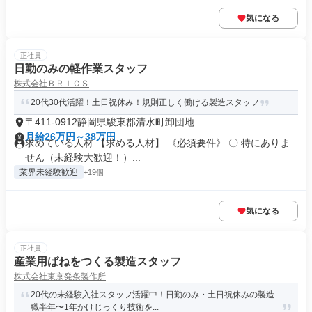
気になる
正社員
日勤のみの軽作業スタッフ
株式会社ＢＲＩＣＳ
20代30代活躍！土日祝休み！規則正しく働ける製造スタッフ
〒411-0912静岡県駿東郡清水町卸団地
月給26万円～38万円
求めている人材 【求める人材】 《必須要件》 〇 特にありま
せん（未経験大歓迎！）...
業界未経験歓迎
+19個
気になる
正社員
産業用ばねをつくる製造スタッフ
株式会社東京発条製作所
20代の未経験入社スタッフ活躍中！日勤のみ・土日祝休みの製造
職半年〜1年かけじっくり技術を...