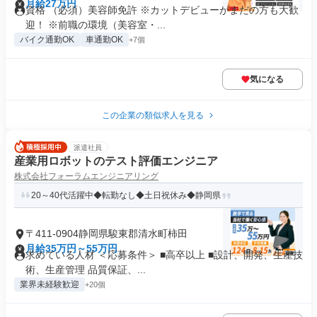
月給27万円
資格 （必須）美容師免許 ※カットデビューがまだの方も大歓
迎！ ※前職の環境（美容室・...
バイク通勤OK
車通勤OK
+7個
気になる
この企業の類似求人を見る
派遣社員
産業用ロボットのテスト評価エンジニア
株式会社フォーラムエンジニアリング
20～40代活躍中◆転勤なし◆土日祝休み◆静岡県
〒411-0904静岡県駿東郡清水町柿田
月給35万円～55万円
求めている人材 ＜応募条件＞ ■高卒以上 ■設計、開発、生産技
術、生産管理 品質保証、...
業界未経験歓迎
+20個