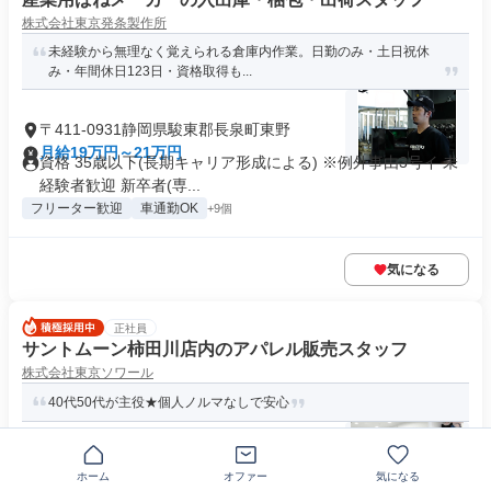
株式会社東京発条製作所
未経験から無理なく覚えられる倉庫内作業。日勤のみ・土日祝休
み・年間休日123日・資格取得も...
〒411-0931静岡県駿東郡長泉町東野
月給19万円～21万円
資格 35歳以下(長期キャリア形成による) ※例外事由3号イ 未
経験者歓迎 新卒者(専...
フリーター歓迎
車通勤OK
+9個
気になる
正社員
サントムーン柿田川店内のアパレル販売スタッフ
株式会社東京ソワール
40代50代が主役★個人ノルマなしで安心
〒411-0902静岡県駿東郡清水町玉川
ホーム
オファー
気になる
月給20万4000円～27万1000円