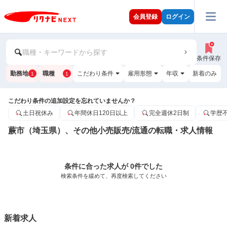
会員登録
ログイン
職種・キーワードから探す
条件保存
勤務地
職種
こだわり条件
雇用形態
年収
新着のみ
1
1
こだわり条件の追加設定を忘れていませんか？
土日祝休み
年間休日120日以上
完全週休2日制
学歴
蕨市（埼玉県）、その他小売販売/流通の転職・求人情報
条件に合った求人が 0件でした
検索条件を緩めて、再度検索してください
新着求人