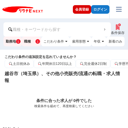
会員登録
ログイン
職種・キーワードから探す
条件保存
勤務地
職種
こだわり条件
雇用形態
年収
新着のみ
1
1
こだわり条件の追加設定を忘れていませんか？
土日祝休み
年間休日120日以上
完全週休2日制
学歴
越谷市（埼玉県）、その他小売販売/流通の転職・求人情
報
条件に合った求人が 0件でした
検索条件を緩めて、再度検索してください