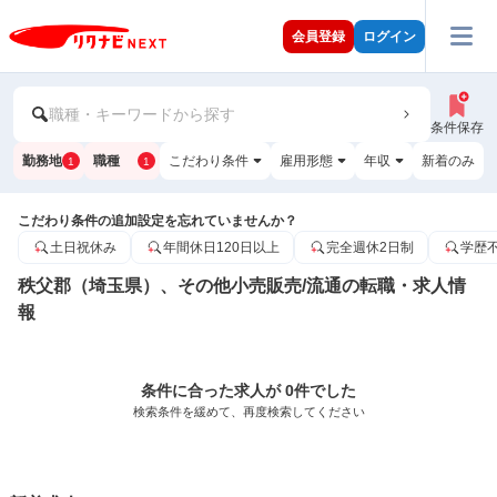
会員登録
ログイン
職種・キーワードから探す
条件保存
勤務地
職種
こだわり条件
雇用形態
年収
新着のみ
1
1
こだわり条件の追加設定を忘れていませんか？
土日祝休み
年間休日120日以上
完全週休2日制
学歴
秩父郡（埼玉県）、その他小売販売/流通の転職・求人情
報
条件に合った求人が 0件でした
検索条件を緩めて、再度検索してください