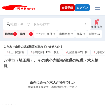
会員登録
ログイン
職種・キーワードから探す
条件保存
勤務地
職種
こだわり条件
雇用形態
年収
新着のみ
1
1
こだわり条件の追加設定を忘れていませんか？
土日祝休み
年間休日120日以上
完全週休2日制
学歴
八潮市（埼玉県）、その他小売販売/流通の転職・求人情
報
条件に合った求人が 0件でした
検索条件を緩めて、再度検索してください