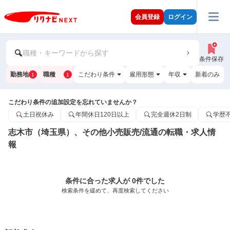
会員登録
ログイン
職種・キーワードから探す
条件保存
勤務地
職種
こだわり条件
雇用形態
年収
新着のみ
1
1
こだわり条件の追加設定を忘れていませんか？
土日祝休み
年間休日120日以上
完全週休2日制
学歴
志木市（埼玉県）、その他小売販売/流通の転職・求人情
報
条件に合った求人が 0件でした
検索条件を緩めて、再度検索してください