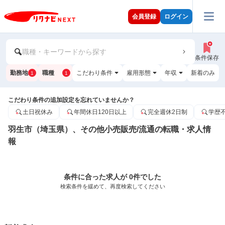
会員登録
ログイン
職種・キーワードから探す
条件保存
勤務地
職種
こだわり条件
雇用形態
年収
新着のみ
1
1
こだわり条件の追加設定を忘れていませんか？
土日祝休み
年間休日120日以上
完全週休2日制
学歴
羽生市（埼玉県）、その他小売販売/流通の転職・求人情
報
条件に合った求人が 0件でした
検索条件を緩めて、再度検索してください