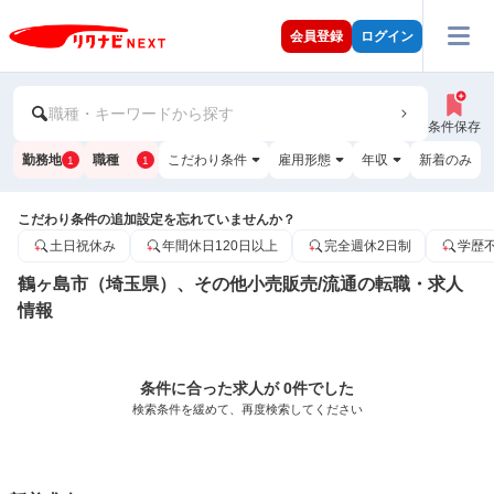
会員登録
ログイン
職種・キーワードから探す
条件保存
勤務地
職種
こだわり条件
雇用形態
年収
新着のみ
1
1
こだわり条件の追加設定を忘れていませんか？
土日祝休み
年間休日120日以上
完全週休2日制
学歴
鶴ヶ島市（埼玉県）、その他小売販売/流通の転職・求人
情報
条件に合った求人が 0件でした
検索条件を緩めて、再度検索してください