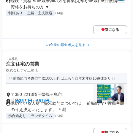
経験・資格 ※65歳未満の方を募集(定年が65歳) ※介護福祉士
資格をお持ちの方 ▼...
制服あり
主婦・主夫歓迎
+14個
気になる
この企業の類似求人を見る
正社員
注文住宅の営業
株式会社アイ工務店
前職給与考慮◎年収1000万円以上も可◎年末年始16連休あり
〒350-2213埼玉県鶴ヶ島市
月給35万円～65万円
求めている人材 ⭐提示給与については、 前職給与・役職考慮
のうえ決定いたします。 ＊職...
歩合給あり
ランチタイム
+23個
気になる