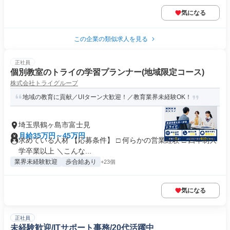
気になる
この企業の類似求人を見る
正社員
個別教室のトライの学習プランナー(地域限定コース)
株式会社トライグループ
地域の教育に貢献／UIターン大歓迎！／教育業界未経験OK！
埼玉県鶴ヶ島市富士見
月給35万円～45万円
求めている人材 【応募条件】 □ 何らかの営業経験 □ 四年制大
学卒業以上 ＼こんな...
業界未経験歓迎
歩合給あり
+23個
気になる
正社員
未経験歓迎/ITサポート事務/20代活躍中