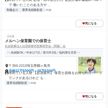
で 働いたことのある方や ...
制服あり
業界未経験歓迎
+36個
気になる
正社員
メルヘン保育園での保育士
社会医療法人社団新都市医療研究会〔関越〕会
未経験OK／年休127日／賞与年2回／福利厚生充実
〒350-2213埼玉県鶴ヶ島市
月給22万9300円～28万8200円
求めている人材 【必須条件】 保育士資格をお持ちの方✨ 「ブ
ランクがあるけれど も...
業界未経験歓迎
+35個
気になる