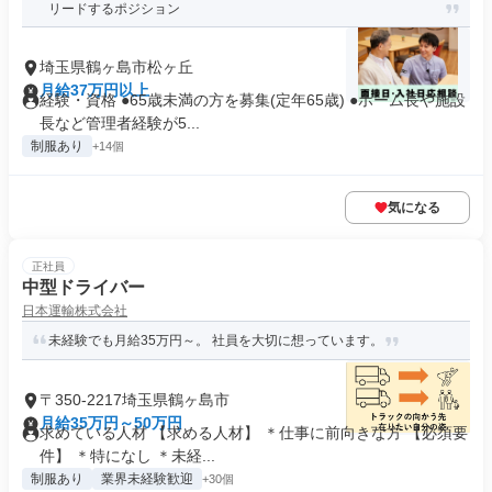
リードするポジション
埼玉県鶴ヶ島市松ヶ丘
月給37万円以上
経験・資格 ●65歳未満の方を募集(定年65歳) ●ホーム長や施設
長など管理者経験が5...
制服あり
+14個
気になる
正社員
中型ドライバー
日本運輸株式会社
未経験でも月給35万円～。 社員を大切に想っています。
〒350-2217埼玉県鶴ヶ島市
月給35万円～50万円
求めている人材 【求める人材】 ＊仕事に前向きな方 【必須要
件】 ＊特になし ＊未経...
制服あり
業界未経験歓迎
+30個