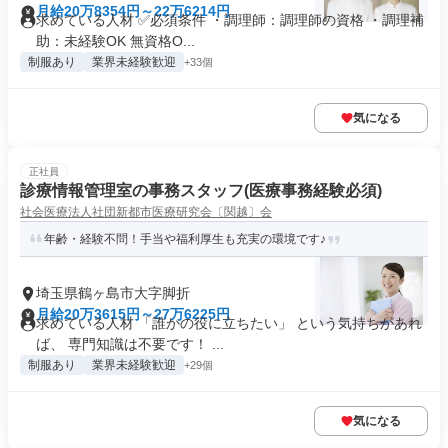
月給20万8354円～22万6214円
求めている人材 ✅必須条件 ・調理師：調理師の資格 ・調理補
助：未経験OK 無資格O...
制服あり
業界未経験歓迎
+33個
気になる
正社員
診療情報管理室の事務スタッフ(医療事務経験必須)
社会医療法人社団新都市医療研究会〔関越〕会
年齢・経験不問！手当や福利厚生も充実の環境です♪
埼玉県鶴ヶ島市大字脚折
月給20万3615円～27万6225円
求めている人材 「誰かの役に立ちたい」 という気持ちがあれ
ば、 専門知識は不要です！ ...
制服あり
業界未経験歓迎
+29個
気になる