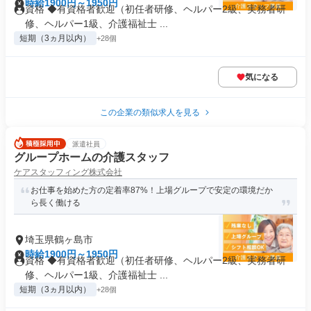
時給1900円～1950円
資格 ◆有資格者歓迎（初任者研修、ヘルパー2級、実務者研
修、ヘルパー1級、介護福祉士 ...
短期（3ヵ月以内）
+28個
気になる
この企業の類似求人を見る
派遣社員
グループホームの介護スタッフ
ケアスタッフィング株式会社
お仕事を始めた方の定着率87%！上場グループで安定の環境だか
ら長く働ける
埼玉県鶴ヶ島市
時給1900円～1950円
資格 ◆有資格者歓迎（初任者研修、ヘルパー2級、実務者研
修、ヘルパー1級、介護福祉士 ...
短期（3ヵ月以内）
+28個