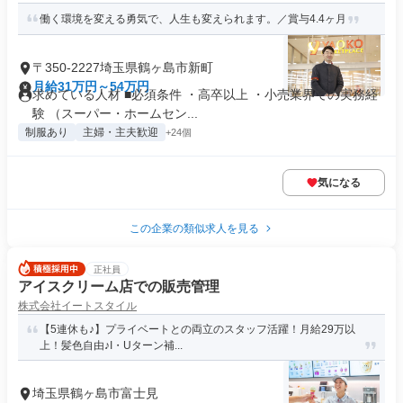
働く環境を変える勇気で、人生も変えられます。／賞与4.4ヶ月
〒350-2227埼玉県鶴ヶ島市新町
月給31万円～54万円
求めている人材 ■必須条件 ・高卒以上 ・小売業界での実務経
験 （スーパー・ホームセン...
制服あり
主婦・主夫歓迎
+24個
気になる
この企業の類似求人を見る
正社員
アイスクリーム店での販売管理
株式会社イートスタイル
【5連休も♪】プライベートとの両立のスタッフ活躍！月給29万以
上！髪色自由♪I・Uターン補...
埼玉県鶴ヶ島市富士見