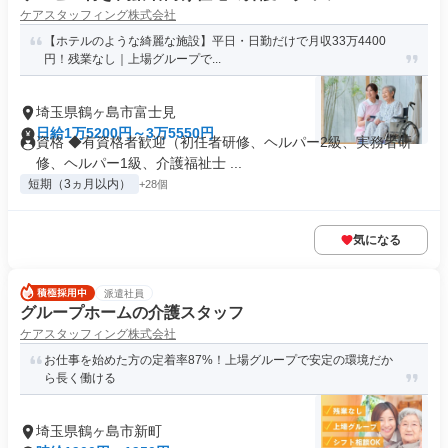
ケアスタッフィング株式会社
【ホテルのような綺麗な施設】平日・日勤だけで月収33万4400
円！残業なし｜上場グループで...
埼玉県鶴ヶ島市富士見
日給1万5200円～3万5550円
資格 ◆有資格者歓迎（初任者研修、ヘルパー2級、実務者研
修、ヘルパー1級、介護福祉士 ...
短期（3ヵ月以内）
+28個
気になる
派遣社員
グループホームの介護スタッフ
ケアスタッフィング株式会社
お仕事を始めた方の定着率87%！上場グループで安定の環境だか
ら長く働ける
埼玉県鶴ヶ島市新町