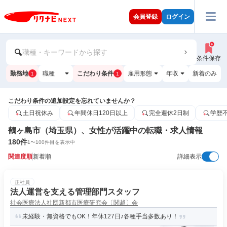
会員登録
ログイン
職種・キーワードから探す
条件保存
勤務地
職種
こだわり条件
雇用形態
年収
新着のみ
1
1
こだわり条件の追加設定を忘れていませんか？
土日祝休み
年間休日120日以上
完全週休2日制
学歴
鶴ヶ島市（埼玉県）、女性が活躍中の転職・求人情報
180
件
1
〜
100
件目を表示中
関連度順
新着順
詳細表示
正社員
法人運営を支える管理部門スタッフ
社会医療法人社団新都市医療研究会〔関越〕会
未経験・無資格でもOK！年休127日♪各種手当多数あり！