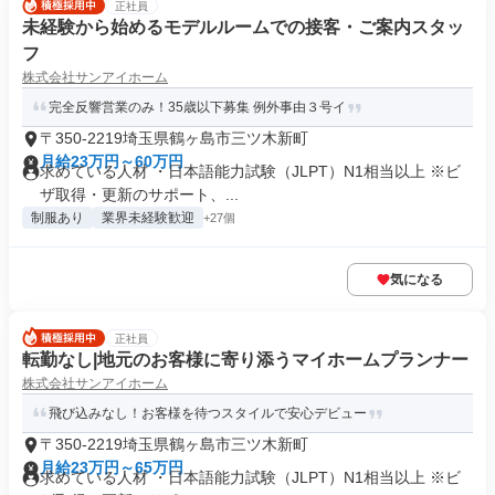
正社員
未経験から始めるモデルルームでの接客・ご案内スタッ
フ
株式会社サンアイホーム
完全反響営業のみ！35歳以下募集 例外事由３号イ
〒350-2219埼玉県鶴ヶ島市三ツ木新町
月給23万円～60万円
求めている人材 ・日本語能力試験（JLPT）N1相当以上 ※ビ
ザ取得・更新のサポート、...
制服あり
業界未経験歓迎
+27個
気になる
正社員
転勤なし|地元のお客様に寄り添うマイホームプランナー
株式会社サンアイホーム
飛び込みなし！お客様を待つスタイルで安心デビュー
〒350-2219埼玉県鶴ヶ島市三ツ木新町
月給23万円～65万円
求めている人材 ・日本語能力試験（JLPT）N1相当以上 ※ビ