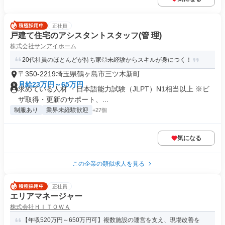
正社員
戸建て住宅のアシスタントスタッフ(管 理)
株式会社サンアイホーム
20代社員のほとんどが持ち家◎未経験からスキルが身につく！
〒350-2219埼玉県鶴ヶ島市三ツ木新町
月給23万円～65万円
求めている人材 ・日本語能力試験（JLPT）N1相当以上 ※ビ
ザ取得・更新のサポート、...
制服あり
業界未経験歓迎
+27個
気になる
この企業の類似求人を見る
正社員
エリアマネージャー
株式会社ＨＩＴＯＷＡ
【年収520万円～650万円可】複数施設の運営を支え、現場改善を