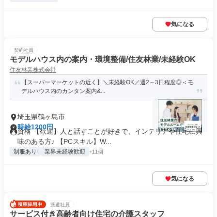
気になる
契約社員
モデルハウス内の案内・環境整備/住友林業/未経験OK
住友林業株式会社
【スーパーマーケットの近く】＼未経験OK／週2～3日程度◎＜モ
デルハウス内のカンタン案内&...
埼玉県鶴ヶ島市
時給1200円
資格 【歓迎】人と話すことが好きで、インテリアや住宅に興
味のある方♪ 【PCスキル】W...
制服あり
業界未経験歓迎
+11個
気になる
派遣社員
サービス付き高齢者向け住宅の介護スタッフ