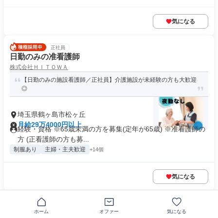
気になる
正社員
日勤のみの准看護師
株式会社ＨＩＴＯＷＡ
【日勤のみの施設看護師／正社員】介護施設が未経験の方も大歓迎
◎
埼玉県鶴ヶ島市松ヶ丘
月給29万4000円以上
経験・資格 ※65歳未満の方を募集(定年が65歳) ※准看護師の
方 (正看護師の方も募...
制服あり
主婦・主夫歓迎
+14個
気になる
正社員
介護支援専門員
ホーム
オファー
気になる