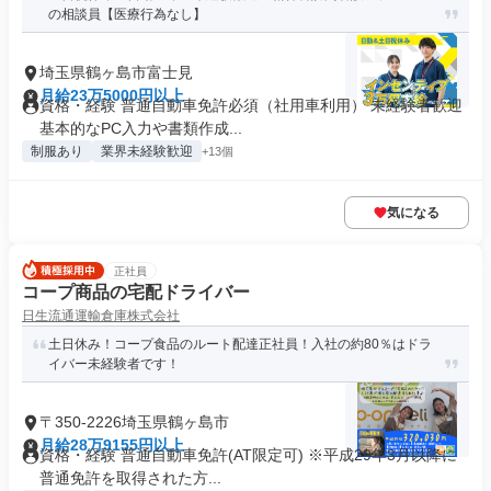
の相談員【医療行為なし】
埼玉県鶴ヶ島市富士見
月給23万5000円以上
資格・経験 普通自動車免許必須（社用車利用） 未経験者歓迎
基本的なPC入力や書類作成...
制服あり
業界未経験歓迎
+13個
気になる
正社員
コープ商品の宅配ドライバー
日生流通運輸倉庫株式会社
土日休み！コープ食品のルート配達正社員！入社の約80％はドラ
イバー未経験者です！
〒350-2226埼玉県鶴ヶ島市
月給28万9155円以上
資格・経験 普通自動車免許(AT限定可) ※平成29年3月以降に
普通免許を取得された方...