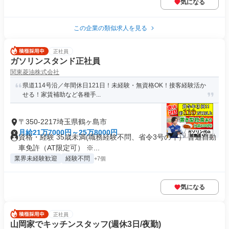
気になる
この企業の類似求人を見る
正社員
ガソリンスタンド正社員
関東菱油株式会社
県道114号沿／年間休日121日！未経験・無資格OK！接客経験活か
せる！家賃補助など各種手...
〒350-2217埼玉県鶴ヶ島市
月給21万7000円～25万8000円
資格・経験 35歳未満(職務経験不問、省令3号のイ） 普通自動
車免許（AT限定可） ※...
業界未経験歓迎
経験不問
+7個
気になる
正社員
山岡家でキッチンスタッフ(週休3日/夜勤)