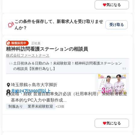
気になる
この条件を保存して、新着求人を受け取りませ
受け取る
んか？
正社員
精神科訪問看護ステーションの相談員
株式会社ファーストナース
土日祝休み＆日勤のみ！未経験歓迎！精神科訪問看護ステーション
の相談員【医療行為なし】
埼玉県鶴ヶ島市大字脚折
月給24万5000円以上
資格・経験 普通自動車免許必須（社用車利用） 未経験者歓迎
基本的なPC入力や書類作成...
制服あり
業界未経験歓迎
+13個
気になる