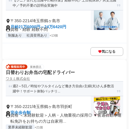
【シニア世代も活躍中の軽作業】経験不問／土日祝休み／男女活躍
中／予約不要の説明会実施中
〒350-2214埼玉県鶴ヶ島市
月給21万6000円～24万6420円
資格・経験 経験不問
制服あり
社員登用あり
+13個
気になる
業務委託
日替わりお弁当の宅配ドライバー
ワタミ株式会社
週2～5日／時短やフルタイムなど働き方自由♪主婦(夫)さん多数活
躍中！サポート体制バッチリ...
〒350-2221埼玉県鶴ヶ島市羽折町
完全歩合制
資格 ＜未経験歓迎＞人柄・人物重視の採用◎ ▼普通自動車運
転免許をお持ちの方は自家用...
業界未経験歓迎
+21個