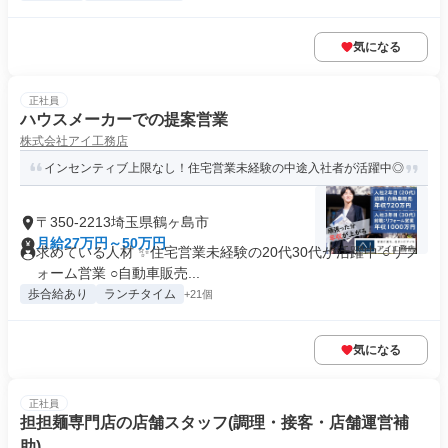
気になる
正社員
ハウスメーカーでの提案営業
株式会社アイ工務店
インセンティブ上限なし！住宅営業未経験の中途入社者が活躍中◎
〒350-2213埼玉県鶴ヶ島市
月給27万円～50万円
求めている人材 ✨住宅営業未経験の20代30代が活躍中 ○リフ
ォーム営業 ○自動車販売...
歩合給あり
ランチタイム
+21個
気になる
正社員
担担麺専門店の店舗スタッフ(調理・接客・店舗運営補
助)