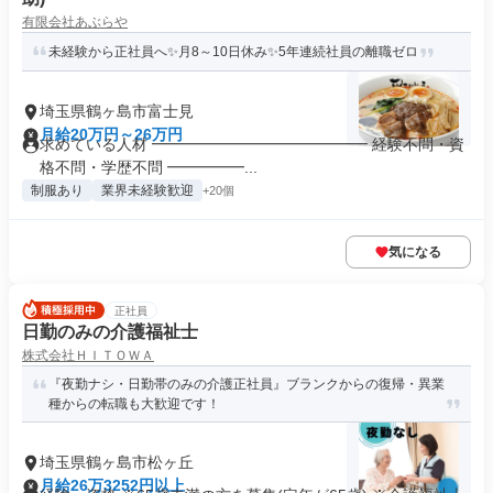
有限会社あぶらや
未経験から正社員へ✨月8～10日休み✨5年連続社員の離職ゼロ
埼玉県鶴ヶ島市富士見
月給20万円～26万円
求めている人材 ━━━━━━━━━━━━━━ 経験不問・資
格不問・学歴不問 ━━━━━...
制服あり
業界未経験歓迎
+20個
気になる
正社員
日勤のみの介護福祉士
株式会社ＨＩＴＯＷＡ
『夜勤ナシ・日勤帯のみの介護正社員』ブランクからの復帰・異業
種からの転職も大歓迎です！
埼玉県鶴ヶ島市松ヶ丘
月給26万3252円以上