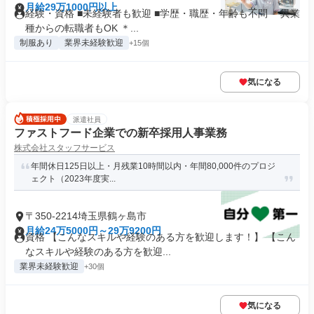
月給29万1000円以上
経験・資格 ■未経験者も歓迎 ■学歴・職歴・年齢も不問 ＊異業
種からの転職者もOK ＊...
制服あり
業界未経験歓迎
+15個
気になる
派遣社員
ファストフード企業での新卒採用人事業務
株式会社スタッフサービス
年間休日125日以上・月残業10時間以内・年間80,000件のプロジ
ェクト（2023年度実...
〒350-2214埼玉県鶴ヶ島市
月給24万5000円～29万9200円
資格 【こんなスキルや経験のある方を歓迎します！】 【こん
なスキルや経験のある方を歓迎...
業界未経験歓迎
+30個
気になる