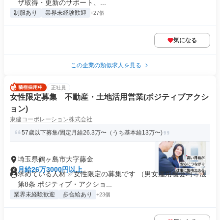
ザ取得・更新のサポート、...
制服あり
業界未経験歓迎
+27個
気になる
この企業の類似求人を見る
正社員
女性限定募集 不動産・土地活用営業(ポジティブアクシ
ョン)
東建コーポレーション株式会社
57歳以下募集/固定月給26.3万〜（うち基本給13万〜)
埼玉県鶴ヶ島市大字藤金
月給26万3000円以上
求めている人材 ✅女性限定の募集です （男女雇用機会均等法
第8条 ポジティブ・アクショ...
業界未経験歓迎
歩合給あり
+23個