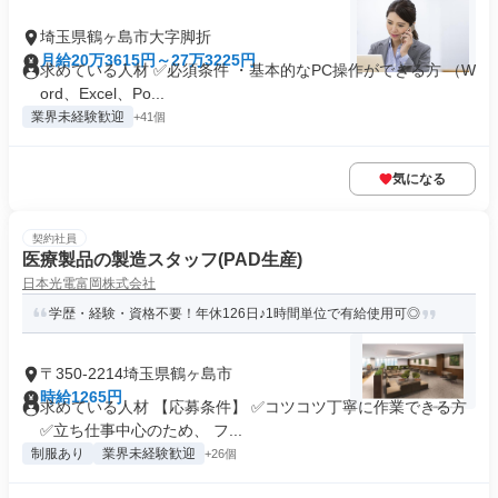
埼玉県鶴ヶ島市大字脚折
月給20万3615円～27万3225円
求めている人材 ✅必須条件 ・基本的なPC操作ができる方 （W
ord、Excel、Po...
業界未経験歓迎
+41個
気になる
契約社員
医療製品の製造スタッフ(PAD生産)
日本光電富岡株式会社
学歴・経験・資格不要！年休126日♪1時間単位で有給使用可◎
〒350-2214埼玉県鶴ヶ島市
時給1265円
求めている人材 【応募条件】 ✅コツコツ丁寧に作業できる方
✅立ち仕事中心のため、 フ...
制服あり
業界未経験歓迎
+26個