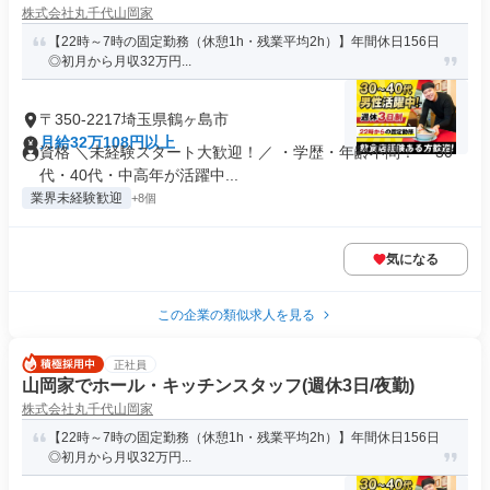
株式会社丸千代山岡家
【22時～7時の固定勤務（休憩1h・残業平均2h）】年間休日156日
◎初月から月収32万円...
〒350-2217埼玉県鶴ヶ島市
月給32万108円以上
資格 ＼未経験スタート大歓迎！／ ・学歴・年齢不問！ ・30
代・40代・中高年が活躍中...
業界未経験歓迎
+8個
気になる
この企業の類似求人を見る
正社員
山岡家でホール・キッチンスタッフ(週休3日/夜勤)
株式会社丸千代山岡家
【22時～7時の固定勤務（休憩1h・残業平均2h）】年間休日156日
◎初月から月収32万円...