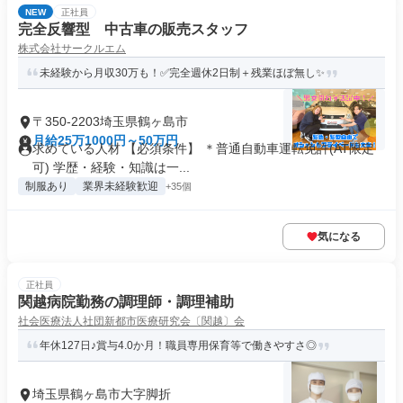
NEW
正社員
完全反響型 中古車の販売スタッフ
株式会社サークルエム
未経験から月収30万も！✅完全週休2日制＋残業ほぼ無し✨
〒350-2203埼玉県鶴ヶ島市
月給25万1000円～50万円
求めている人材 【必須条件】 ＊普通自動車運転免許(AT限定
可) 学歴・経験・知識は一...
制服あり
業界未経験歓迎
+35個
気になる
正社員
関越病院勤務の調理師・調理補助
社会医療法人社団新都市医療研究会〔関越〕会
年休127日♪賞与4.0か月！職員専用保育等で働きやすさ◎
埼玉県鶴ヶ島市大字脚折