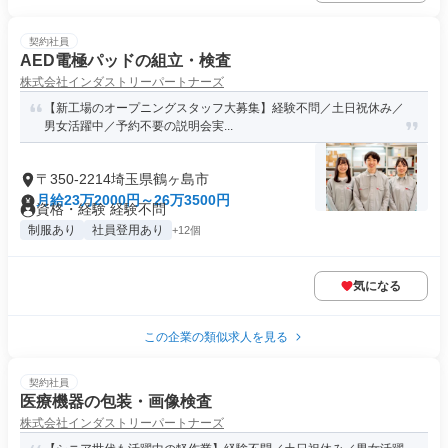
契約社員
AED電極パッドの組立・検査
株式会社インダストリーパートナーズ
【新工場のオープニングスタッフ大募集】経験不問／土日祝休み／
男女活躍中／予約不要の説明会実...
〒350-2214埼玉県鶴ヶ島市
月給23万2000円～26万3500円
資格・経験 経験不問
制服あり
社員登用あり
+12個
気になる
この企業の類似求人を見る
契約社員
医療機器の包装・画像検査
株式会社インダストリーパートナーズ