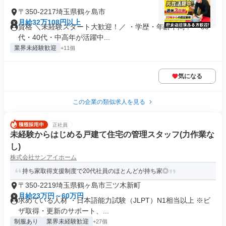
〒350-2217埼玉県鶴ヶ島市
月給32万108円以上
資格 ＼未経験スタート大歓迎！／ ・学歴・年齢不問！ ・30
代・40代・中高年が活躍中...
業界未経験歓迎
+11個
気になる
この企業の類似求人を見る
正社員
未経験からはじめる戸建て住宅の管理スタッフ(力作業な
し)
株式会社サンアイホーム
持ち家取得支援制度で20代社員のほとんどが持ち家◎
〒350-2219埼玉県鶴ヶ島市三ツ木新町
月給23万円～60万円
求めている人材 ・日本語能力試験（JLPT）N1相当以上 ※ビ
ザ取得・更新のサポート、...
制服あり
業界未経験歓迎
+27個