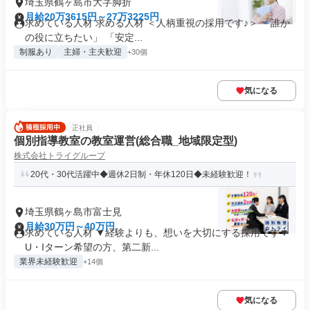
埼玉県鶴ヶ島市大字脚折
月給20万3615円～27万3225円
求めている人材 求める人材 ＜人柄重視の採用です♪＞ 「誰か
の役に立ちたい」 「安定...
制服あり
主婦・主夫歓迎
+30個
気になる
正社員
個別指導教室の教室運営(総合職_地域限定型)
株式会社トライグループ
20代・30代活躍中◆週休2日制・年休120日◆未経験歓迎！
埼玉県鶴ヶ島市富士見
月給30万円～40万円
求めている人材 ▼経験よりも、想いを大切にする採用です▼
U・Iターン希望の方、第二新...
業界未経験歓迎
+14個
気になる