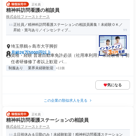
正社員
精神科訪問看護の相談員
株式会社ファーストナース
正社員／精神科訪問看護ステーションの相談員募集！未経験ＯＫ／
昇給・賞与あり／インセンティブ...
埼玉県鶴ヶ島市大字脚折
月給26万5000円以上
資格・経験 普通自動車免許必須（社用車利用） 未経験者可 初
任者研修修了者以上歓迎 パ...
制服あり
業界未経験歓迎
+11個
気になる
この企業の類似求人を見る
正社員
精神科訪問看護ステーションの相談員
株式会社ファーストナース
土日祝休み＆日勤のみ！未経験歓迎！精神科訪問看護ステーション