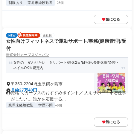
制服あり
業界未経験歓迎
+23個
気になる
NEW
正社員
女性向けフィットネスで運動サポート/事務(健康管理)/受
付
株式会社カーブスジャパン
女性の「変わりたい」をサポート/週休2日/日祝休/長期休暇/染髪・
ネイルOK※規定内
〒350-2204埼玉県鶴ヶ島市
月給27万40円
資格 ＼カーブスのおすすめポイント／ 人をサポートする仕事
がしたい… 誰かを応援する...
業界未経験歓迎
学歴不問
+6個
気になる