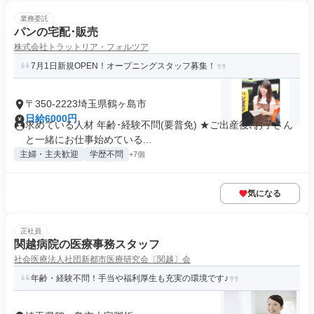
業務委託
パンの宅配･販売
株式会社トラットリア・フォルツア
7月1日新規OPEN！オープニングスタッフ募集！
〒350-2223埼玉県鶴ヶ島市
日給6000円
求めている人材 年齢･経験不問(要普免) ★ご出産後､お子さん
と一緒にお仕事始めている...
主婦・主夫歓迎
学歴不問
+7個
気になる
正社員
関越病院の医療事務スタッフ
社会医療法人社団新都市医療研究会〔関越〕会
年齢・経験不問！手当や福利厚生も充実の環境です♪