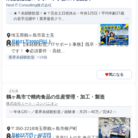
Next IT Consulting株式会社
★？未経験歓迎！★？完全土日祝休み・年休125日！平均年齢27歳
の若手活躍中！業界最長クラ...
埼玉県鶴ヶ島市富士見
月給21万3000円以上
資格 【未経験歓迎／ITサポート事務】既卒・第二新卒も歓迎
です！ ◆必須要件 ・高校...
業界未経験歓迎
+19個
気になる
正社員
鶴ヶ島市で精肉食品の生産管理・加工・製造
株式会社ミート・コンパニオン
年休120～／業界未経験歓迎／経験者：月25～40万／完休2
〒350-2218埼玉県鶴ヶ島市柳戸町
月給23万円～40万円
求めている人材 必須：高卒以上の方 食品工場や食品メーカー