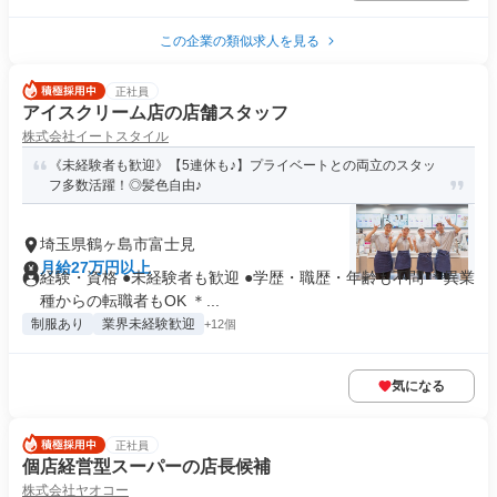
この企業の類似求人を見る
正社員
アイスクリーム店の店舗スタッフ
株式会社イートスタイル
《未経験者も歓迎》【5連休も♪】プライベートとの両立のスタッ
フ多数活躍！◎髪色自由♪
埼玉県鶴ヶ島市富士見
月給27万円以上
経験・資格 ●未経験者も歓迎 ●学歴・職歴・年齢も不問 ＊異業
種からの転職者もOK ＊...
制服あり
業界未経験歓迎
+12個
気になる
正社員
個店経営型スーパーの店長候補
株式会社ヤオコー