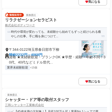
気になる
業務委託
リラクゼーションセラピスト
株式会社ボディワーク
時代や環境が変わっても、未経験から始めてもずっと続けられる癒
やしの仕事。手に職を身につけて...
〒344-0122埼玉県春日部市下柳
時給2232円～4068円
資格 ★未経験歓迎・ブランクOK ★学歴・経験・年齢不問！3
0代、40代などミドル世代...
業界未経験歓迎
+15個
気になる
業務委託
シャッター・ドア等の取付スタッフ
三和シヤッター工業株式会社
✅ 【45歳未満の方対象！】月収100万も可！業界No.1シェアで業