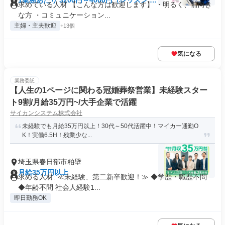
1業務あたり 3200円～4000円（レッスン 60
求めている人材 【こんな方は歓迎します】 ・明るく、前向き
分）
な方 ・コミュニケーション...
主婦・主夫歓迎
+13個
気になる
業務委託
【⼈⽣の1ページに関わる冠婚葬祭営業】未経験スター
ト9割/月給35万円~/大手企業で活躍
サイカンシステム株式会社
未経験でも月給35万円以上！30代～50代活躍中！マイカー通勤O
K！実働6.5H！残業少な...
埼玉県春日部市粕壁
月給35万円以上
求める人材: ≪未経験、第二新卒歓迎！≫ ◆学歴・職歴不問
◆年齢不問 社会人経験1...
即日勤務OK