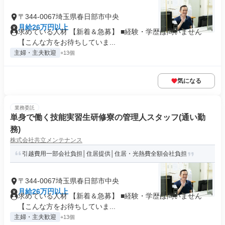
〒344-0067埼玉県春日部市中央
月給26万円以上
求めている人材 【新着＆急募】 ■経験・学歴は問いません
【こんな方をお待ちしていま...
主婦・主夫歓迎
+13個
気になる
業務委託
単身で働く技能実習生研修寮の管理人スタッフ(通い勤
務)
株式会社共立メンテナンス
引越費用一部会社負担│住居提供│住居・光熱費全額会社負担
〒344-0067埼玉県春日部市中央
月給26万円以上
求めている人材 【新着＆急募】 ■経験・学歴は問いません
【こんな方をお待ちしていま...
主婦・主夫歓迎
+13個