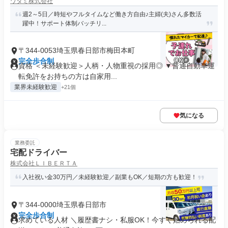
ワタミ株式会社
週2～5日／時短やフルタイムなど働き方自由♪主婦(夫)さん多数活
躍中！サポート体制バッチリ...
〒344-0053埼玉県春日部市梅田本町
完全歩合制
資格 ＜未経験歓迎＞人柄・人物重視の採用◎ ▼普通自動車運
転免許をお持ちの方は自家用...
業界未経験歓迎
+21個
気になる
業務委託
宅配ドライバー
株式会社ＬＩＢＥＲＴＡ
入社祝い金30万円／未経験歓迎／副業もOK／短期の方も歓迎！
〒344-0000埼玉県春日部市
完全歩合制
求めている人材 ＼履歴書ナシ・私服OK！今すぐ始められる配