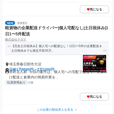
気になる
NEW
業務委託
軽貨物の企業配送ドライバー|個人宅配なし|土日祝休み|1
日1〜5件配送
株式会社ヤガテ
【完全土日祝休み】個人宅への配達なし！1日1〜5件の企業配送＆
土日祝休みでも推定月収35万...
埼玉県春日部市大沼
日給1万9500円～2万1000円
求める人材: 今回の案件は、個人宅への宅配ではなく、企業向
け配送と倉庫内の簡易作業を...
社員登用あり
+2個
気になる
この企業の類似求人を見る