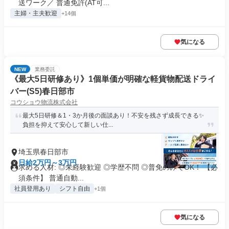
送ワーク／ 普通免許(AT可...
主婦・主夫歓迎
+14個
気になる
NEW
業務委託
《最大5日研修あり》1個単価が明確な軽貨物配送ドライ
バー(S5)春日部市
コウショウ物流株式会社
最大5日研修＆1・3か月後の面談あり！不安を残さず成長できる✨
負担を抑えて安心して新しい仕...
埼玉県春日部市
日給2万円～3万円
求める人材: ◎未経験歓迎 ◎学歴不問 ◎普免のみでOK！ 【必
須条件】 普通自動...
社員登用あり
シフト自由
+1個
気になる