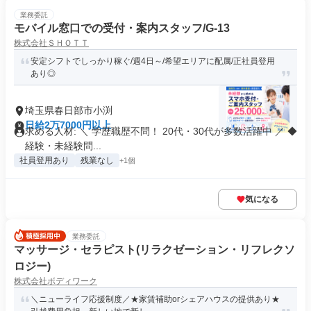
業務委託
モバイル窓口での受付・案内スタッフ/G-13
株式会社ＳＨＯＴＴ
安定シフトでしっかり稼ぐ/週4日～/希望エリアに配属/正社員登用
あり◎
埼玉県春日部市小渕
日給2万7000円以上
求める人材: ＼ 学歴職歴不問！ 20代・30代が多数活躍中 ／ ◆
経験・未経験問...
社員登用あり
残業なし
+1個
気になる
業務委託
マッサージ・セラピスト(リラクゼーション・リフレクソ
ロジー)
株式会社ボディワーク
＼ニューライフ応援制度／★家賃補助orシェアハウスの提供あり★