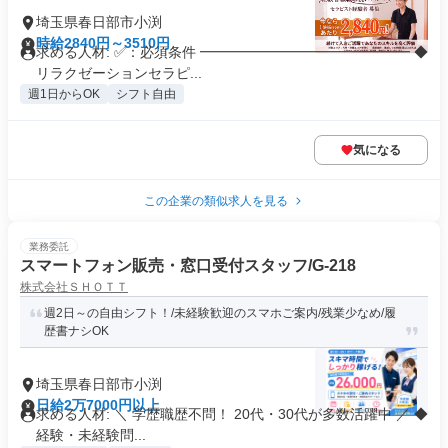
埼玉県春日部市小渕
時給2840円～3510円
求める人材: ✅：必須条件 ━━━━━━━━━━━━━━━ ◆
リラクゼーションセラピ...
週1日からOK
シフト自由
気になる
この企業の類似求人を見る
業務委託
スマートフォン販売・窓口受付スタッフ/G-218
株式会社ＳＨＯＴＴ
週2日～の自由シフト！/未経験歓迎のスマホご案内/残業少なめ/履
歴書ナシOK
埼玉県春日部市小渕
日給2万7000円以上
求める人材: ＼ 学歴職歴不問！ 20代・30代が多数活躍中 ／ ◆
経験・未経験問...