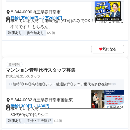
〒344-0000埼玉県春日部市
日給1万8000円～2万2000円
求めている人材 【運転免許(AT可)のみでOK！】 経験も学歴も
不問です！ もちろん、...
制服あり
歩合給あり
+27個
気になる
業務委託
マンション管理代行スタッフ募集
株式会社エルスタッフ
短時間OK◎高時給◎シフト融通抜群◎シニア世代も多数在籍中
〒344-0032埼玉県春日部市備後東
時給1300円～1430円
求めている人材 ━━━━━━━━━━━━━━━━━━━━
50代60代70代のシニ...
制服あり
主婦・主夫歓迎
+11個