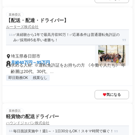
業務委託
【配送・配達・ドライバー】
ルーターズ株式会社
✅未経験から1年で最高月収90万！✅応募条件は普通運転免許証の
み✅採用枠5名早い者勝ち！
埼玉県春日部市
月給40万円～95万円
求める人材: ※運転免許証をお持ちの方 《今働く人たち》 年
齢層は20代、30代、...
即日勤務OK
残業なし
気になる
業務委託
軽貨物の配送ドライバー
ハウンドジャパン株式会社
毎日面談実施中！週1～・1日30分もOK！スキマ時間で稼ぐ！