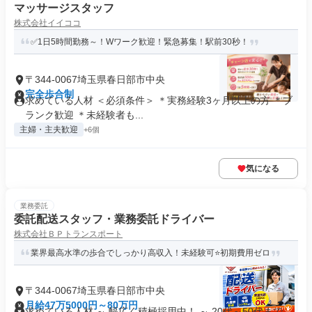
マッサージスタッフ
株式会社イイココ
✅1日5時間勤務～！Wワーク歓迎！緊急募集！駅前30秒！
〒344-0067埼玉県春日部市中央
完全歩合制
求めている人材 ＜必須条件＞ ＊実務経験3ヶ月以上の方 ＊ブ
ランク歓迎 ＊未経験者も...
主婦・主夫歓迎
+6個
気になる
業務委託
委託配送スタッフ・業務委託ドライバー
株式会社ＢＰトランスポート
業界最高水準の歩合でしっかり高収入！未経験可⭐️初期費用ゼロ
〒344-0067埼玉県春日部市中央
月給47万5000円～80万円
求めている人材 ～ 幅広く積極採用中！ ～ 20代～50代まで