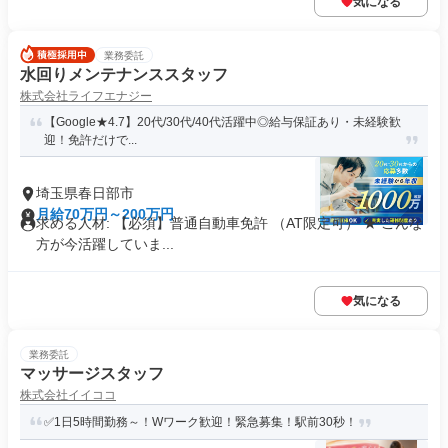
気になる
業務委託
水回りメンテナンススタッフ
株式会社ライフエナジー
【Google★4.7】20代/30代/40代活躍中◎給与保証あり・未経験歓
迎！免許だけで...
埼玉県春日部市
月給70万円～200万円
求める人材: 【必須】普通自動車免許 （AT限定可） ★ こんな
方が今活躍していま...
気になる
業務委託
マッサージスタッフ
株式会社イイココ
✅1日5時間勤務～！Wワーク歓迎！緊急募集！駅前30秒！