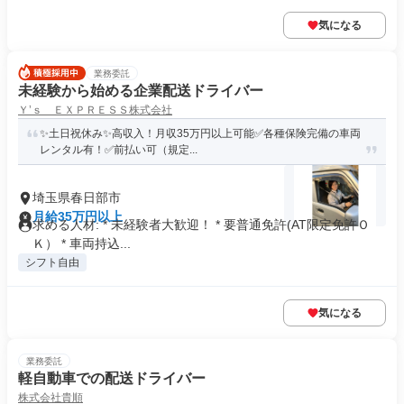
気になる
業務委託
未経験から始める企業配送ドライバー
Ｙ’ｓ ＥＸＰＲＥＳＳ株式会社
✨土日祝休み✨高収入！月収35万円以上可能✅各種保険完備の車両
レンタル有！✅前払い可（規定...
埼玉県春日部市
月給35万円以上
求める人材: * 未経験者大歓迎！ * 要普通免許(AT限定免許Ｏ
Ｋ） * 車両持込...
シフト自由
気になる
業務委託
軽自動車での配送ドライバー
株式会社貴順