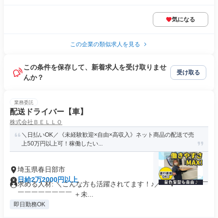
気になる
この企業の類似求人を見る
この条件を保存して、新着求人を受け取りませ
受け取る
んか？
業務委託
配送ドライバー【車】
株式会社ＢＥＬＬＯ
＼日払いOK／《未経験歓迎×自由×高収入》ネット商品の配送で売
上50万円以上可！稼働したい...
埼玉県春日部市
日給2万2000円以上
求める人材: ＼こんな方も活躍されてます！♪／ ￣V￣￣￣￣￣
￣￣￣￣￣￣￣￣ ＋未...
即日勤務OK