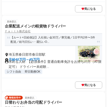
気になる
業務委託
企業配送メインの軽貨物ドライバー
Ｆａｉｔｈ株式会社
【ルート×日給保証】入社祝い金30万／寮完備／1日平均2件〜3件
配送／給与日払い・週払いO...
埼玉県春日部市春日部駅
月給40万円～45万円
求める人材: 【必須条件】普通自動車免許をお持ちの方（AT限
定可） ドライバー未経験...
シフト自由
即日勤務OK
気になる
業務委託
日替わりお弁当の宅配ドライバー