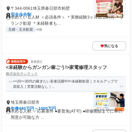
〒344-0061埼玉県春日部市粕壁
完全歩合制
求めている人材 ＜必須条件＞ ＊実務経験3ヶ月以上の方 ＊ブ
ランク歓迎 ＊未経験者も...
主婦・主夫歓迎
+6個
気になる
業務委託
<未経験からガンガン稼ごう!>家電修理スタッフ
株式会社サンテック
<<20〜30代の稼ぎたい若者活躍中!!>未経験歓迎｜スキルアップで
高収入｜営業活動なし｜...
埼玉県春日部市
年俸480万円～1000万円
求める人材: ✅️応募条件 ●要普免(AT可) ●研修開始までに車の
用意が可能な方 ...