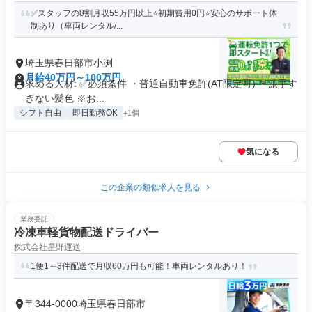
✅スタッフの8割月収55万円以上⭐️初期費用0円⭐️安心のサポート体
制あり（車両レンタル/...
埼玉県春日部市小渕
月給40万円～100万円
求める人材: ✅️必須条件 ・普通自動車免許(AT限定可) ・派手す
ぎない髪色 ※お...
シフト自由
即日勤務OK
+1個
気になる
この企業の類似求人を見る
業務委託
冷凍車軽貨物配送ドライバー
株式会社星野運送
1便1～3件配送で月収60万円も可能！車両レンタルあり！
〒344-0000埼玉県春日部市