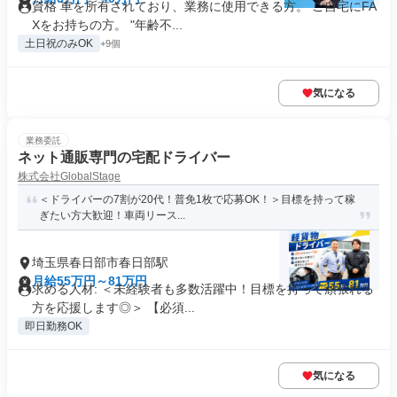
資格 車を所有されており、業務に使用できる方。 ご自宅にFA
Xをお持ちの方。 "年齢不...
土日祝のみOK
+9個
気になる
業務委託
ネット通販専門の宅配ドライバー
株式会社GlobalStage
＜ドライバーの7割が20代！普免1枚で応募OK！＞目標を持って稼
ぎたい方大歓迎！車両リース...
埼玉県春日部市春日部駅
月給55万円～81万円
求める人材: ＜未経験者も多数活躍中！目標を持って頑張れる
方を応援します◎＞ 【必須...
即日勤務OK
気になる