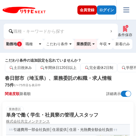
会員登録
ログイン
職種・キーワードから探す
条件保存
勤務地
職種
こだわり条件
業務委託
年収
新着のみ
1
こだわり条件の追加設定を忘れていませんか？
土日祝休み
年間休日120日以上
完全週休2日制
学歴
春日部市（埼玉県）、業務委託の転職・求人情報
75
件
1
〜
75
件目を表示中
関連度順
新着順
詳細表示
業務委託
単身で働く学生・社員寮の管理人スタッフ
株式会社共立メンテナンス
引越費用一部会社負担│住居提供│住居・光熱費全額会社負担