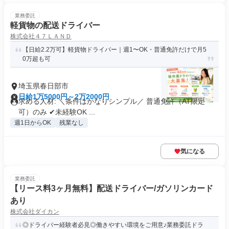
業務委託
軽貨物の配送ドライバー
株式会社４７ＬＡＮＤ
【日給2.2万可】軽貨物ドライバー｜週1〜OK・普通免許だけで月5
0万超も可
埼玉県春日部市
日給1万5000円～2万2000円
求める人材: ＼条件はかなりシンプル／ 普通免許（AT限定
可）のみ ✔未経験OK ...
週1日からOK
残業なし
気になる
業務委託
【リース料3ヶ月無料】配送ドライバー/ガソリンカード
あり
株式会社ダイカン
◎ドライバー経験者必見◎働きやすい環境をご用意♪業務委託ドラ