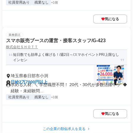
社員登用あり
残業なし
+1個
気になる
業務委託
スマホ販売ブースの運営・接客スタッフ/G-423
株式会社ＳＨＯＴＴ
短日数でも効率よく稼げる！/週2日～/スマホイベントPR/上限なし
インセン
埼玉県春日部市小渕
日給2万7000円以上
求める人材: ＼ 学歴職歴不問！ 20代・30代が多数活躍中 ／ ◆
経験・未経験問...
社員登用あり
残業なし
+1個
気になる
この企業の類似求人を見る