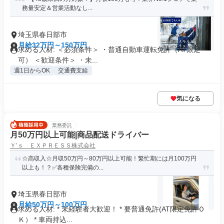
務量安定＆営業活動なし...
埼玉県春日部市
月給32万円～150万円
求める人材: ＜必須条件＞ ・普通自動車運転免許（AT限定
可） ＜歓迎条件＞ ・未...
週1日からOK
交通費支給
気になる
業務委託
月50万円以上可能|商品配送ドライバー
Ｙ’ｓ ＥＸＰＲＥＳＳ株式会社
☆高収入☆月収50万円～80万円以上可能！繁忙期には月100万円
以上も！？✅各種保険完備の...
埼玉県春日部市
月給50万円～100万円
求める人材: * 未経験者大歓迎！ * 要普通免許(AT限定免許Ｏ
Ｋ） * 車両持込...