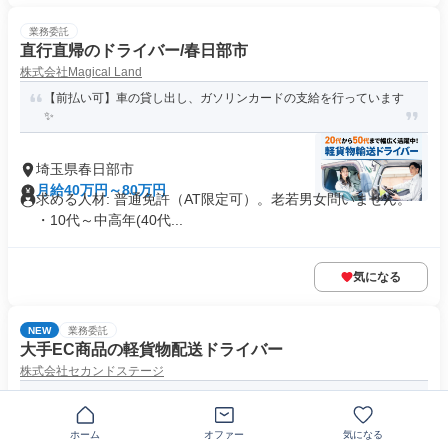
業務委託
直行直帰のドライバー/春日部市
株式会社Magical Land
【前払い可】車の貸し出し、ガソリンカードの支給を行っています
✨
埼玉県春日部市
月給40万円～80万円
求める人材: 普通免許（AT限定可）。老若男女問いません。
・10代～中高年(40代...
気になる
NEW
業務委託
大手EC商品の軽貨物配送ドライバー
株式会社セカンドステージ
【日給2万円円】未経験から月収44万円可！車レンタル制度あり
〒344-0007埼玉県春日部市小渕
ホーム
オファー
気になる
日給2万円以上