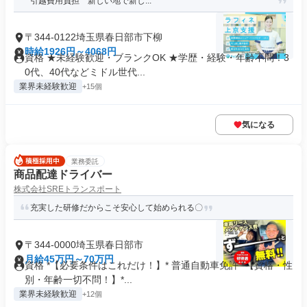
引越費用負担 新しい地で新し...
〒344-0122埼玉県春日部市下柳
時給1926円～4068円
資格 ★未経験歓迎・ブランクOK ★学歴・経験・年齢不問！3
0代、40代などミドル世代...
業界未経験歓迎
+15個
気になる
業務委託
商品配達ドライバー
株式会社SREトランスポート
充実した研修だからこそ安心して始められる〇
〒344-0000埼玉県春日部市
月給45万円～70万円
資格 *【必要条件はこれだけ！】* 普通自動車免許 *【資格・性
別・年齢一切不問！】*...
業界未経験歓迎
+12個