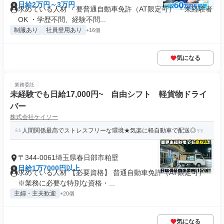
日給2万円～3万円
求めている人材 ・要普通自動車免許（AT限定可） ・未経験者
OK ・学歴不問、経験不問...
制服あり
社員登用あり
+16個
気になる
業務委託
未経験でも日給17,000円~ 自由シフト 軽貨物ドライ
バー
株式会社ケイソー
人間関係最高でストレスフリーな環境★気楽に軽自動車で配送◎
〒344-0061埼玉県春日部市粕壁
日給1万7000円以上
求めている人材 【必要資格】 普通自動車免許（AT限定可）
※業務に必要な特別な資格・...
主婦・主夫歓迎
+20個
気になる