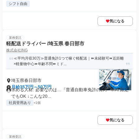
シフト自由
気になる
業務委託
軽配送ドライバー /埼玉県 春日部市
株式会社ING
≪平均月収30万≫普通免許1つで稼ぐ軽配送｜⏩未経験可⏩近距離
×軽量物中心⏩年齢不問⏩ミド...
埼玉県春日部市
月給35万円～50万円
求める人材: 必要なのは…『普通自動車免許のみ』 ※AT限定
でもOK ↓こんな20...
社員登用あり
+1個
気になる
業務委託