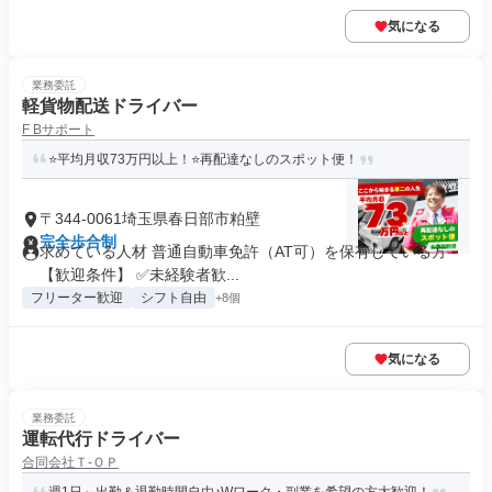
気になる
業務委託
軽貨物配送ドライバー
F Bサポート
⭐平均月収73万円以上！⭐再配達なしのスポット便！
〒344-0061埼玉県春日部市粕壁
完全歩合制
求めている人材 普通自動車免許（AT可）を保有している方
【歓迎条件】 ✅未経験者歓...
フリーター歓迎
シフト自由
+8個
気になる
業務委託
運転代行ドライバー
合同会社Ｔ‐ＯＰ