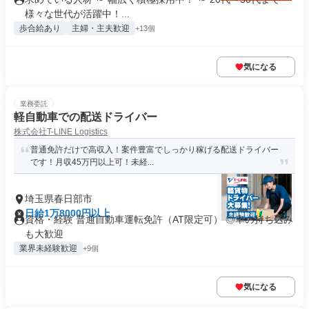
様々な世代が活躍中！...
歩合給あり
主婦・主夫歓迎
+13個
気になる
業務委託
軽自動車での配送ドライバー
株式会社T-LINE Logistics
普通免許だけで高収入！案件豊富でしっかり稼げる配送ドライバー
です！月収45万円以上可！未経...
埼玉県春日部市
日給1万8000円以上
資格・経験 普通自動車運転免許（AT限定可） ◎車の持ち込み
も大歓迎
業界未経験歓迎
+9個
気になる