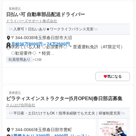
業務委託
日払い可 自動車部品配送ドライバー
ドライバーズサポート株式会社
入寮可！日払いあり★ワークライフバランス充実
〒344-0038埼玉県春日部市大沼
月給36万8000円～74万2500円
求めている人材 ◇必須要件◇ ＊普通運転免許（AT限定可）
◇歓迎要件◇ ＊軽貨...
社員登用あり
+13個
気になる
業務委託
ピラティスインストラクター|5月OPEN|春日部店募集
さんはぴ合同会社
平日夜・土日だけでもOK！指導未経験でも大丈夫｜研修制度充実
〒344-0066埼玉県春日部市豊町