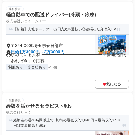
業務委託
軽自動車での配送ドライバー(冷蔵・冷凍)
株式会社ジェイエムエー
【新着】入社ボーナス30万円支給✨週払い◎頑張った分収入UP
〒344-0000埼玉県春日部市
日給1万3000円～2万3000円
求めている人材 ════════════════════ ✨普通免許が
あれば今すぐ応募...
制服あり
歩合給あり
+15個
気になる
業務委託
経験を活かせるセラピスト/kls
株式会社りらく
経験者の週40時間以上で1施術の最低収入2,840円～最高収入3,510
円は業界最高！経験...