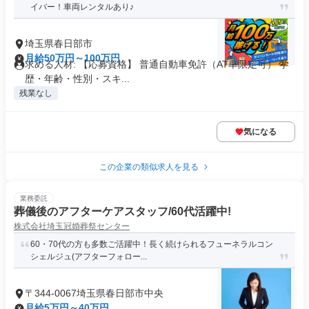
イバー！車両レンタルあり♪
埼玉県春日部市
月給50万円～100万円
求める人材: 【応募資格】 普通自動車免許（AT車限定可） 学
歴・年齢・性別・スキ...
残業なし
気になる
この企業の類似求人を見る
業務委託
葬儀後のアフターケアスタッフ/60代活躍中!
株式会社埼玉冠婚葬祭センター
60・70代の方も多数ご活躍中！長く続けられるフューネラルコン
シェルジュ(アフターフォロー...
〒344-0067埼玉県春日部市中央
月給5万円～40万円