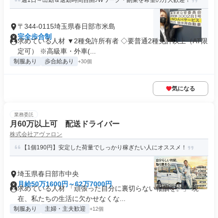
週1日～出勤＆退勤時間自由♪Wワーク・副業を希望の方大歓迎！
〒344-0115埼玉県春日部市米島
完全歩合制
求めている人材 ▼2種免許所有者 ◇要普通2種免許以上（AT限
定可） ※高級車・外車(...
制服あり
歩合給あり
+30個
気になる
業務委託
月60万以上可 配送ドライバー
株式会社アヴァロン
【1個190円】安定した荷量でしっかり稼ぎたい人にオススメ！
埼玉県春日部市中央
月給50万1600円～62万7000円
求めている人材 「頑張った自分に裏切らない報酬を。」 現
在、私たちの生活に欠かせなくな...
制服あり
主婦・主夫歓迎
+12個