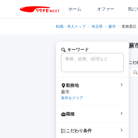
ホーム
オファー
気に
転職・求人トップ
/
埼玉県
/
蕨市
/
業務委託
蕨
キーワード
こだ
勤務地
蕨市
条件をクリア
職種
こだわり条件