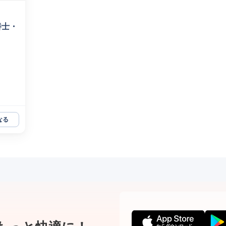
養士・
なる