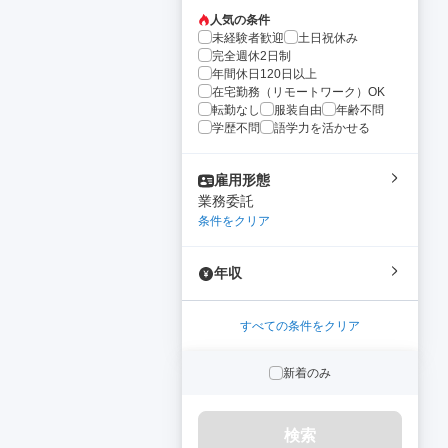
人気の条件
未経験者歓迎
土日祝休み
完全週休2日制
年間休日120日以上
在宅勤務（リモートワーク）OK
転勤なし
服装自由
年齢不問
学歴不問
語学力を活かせる
雇用形態
業務委託
条件をクリア
年収
すべての条件をクリア
新着のみ
検索