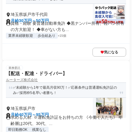
埼玉県坂戸市千代田
月給30万円～50万円
資格・経験 要普通自動車免許 ◆黒ナンバー所有、軽バン所有
の方大歓迎！ ◆車がない方も...
業界未経験歓迎
歩合給あり
+15個
気になる
業務委託
【配送・配達・ドライバー】
ルーターズ株式会社
✅未経験から1年で最高月収90万！✅応募条件は普通運転免許証の
み✅採用枠5名早い者勝ち！
埼玉県坂戸市
月給40万円～95万円
求める人材: ※運転免許証をお持ちの方 《今働く人たち》 年
齢層は20代、30代、...
即日勤務OK
残業なし