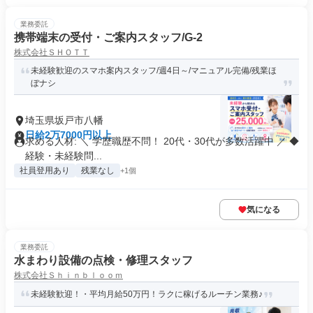
業務委託
携帯端末の受付・ご案内スタッフ/G-2
株式会社ＳＨＯＴＴ
未経験歓迎のスマホ案内スタッフ/週4日～/マニュアル完備/残業ほ
ぼナシ
埼玉県坂戸市八幡
日給2万7000円以上
求める人材: ＼ 学歴職歴不問！ 20代・30代が多数活躍中 ／ ◆
経験・未経験問...
社員登用あり
残業なし
+1個
気になる
業務委託
水まわり設備の点検・修理スタッフ
株式会社Ｓｈｉｎｂｌｏｏｍ
未経験歓迎！・平均月給50万円！ラクに稼げるルーチン業務♪