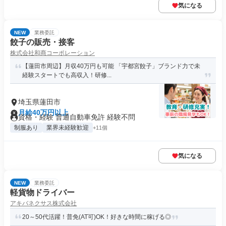
気になる
NEW
業務委託
餃子の販売・接客
株式会社和商コーポレーション
【蓮田市周辺】月収40万円も可能 「宇都宮餃子」ブランド力で未
経験スタートでも高収入！研修...
埼玉県蓮田市
月給40万円以上
資格・経験 普通自動車免許 経験不問
制服あり
業界未経験歓迎
+11個
気になる
NEW
業務委託
軽貨物ドライバー
アキバネクサス株式会社
20～50代活躍！普免(AT可)OK！好きな時間に稼げる◎