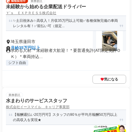
業務委託
未経験から始める企業配送ドライバー
Ｙ’ｓ ＥＸＰＲＥＳＳ株式会社
✨土日祝休み✨高収入！月収35万円以上可能✅各種保険完備の車両
レンタル有！✅前払い可（規定...
埼玉県蓮田市
月給35万円以上
求める人材: * 未経験者大歓迎！ * 要普通免許(AT限定免許Ｏ
Ｋ） * 車両持込...
シフト自由
気になる
業務委託
水まわりのサービススタッフ
株式会社イースマイル キャリア事業部
【報酬週払い20万円可】スタッフの90％が平均月報酬50万円以上
の高収入を実現★