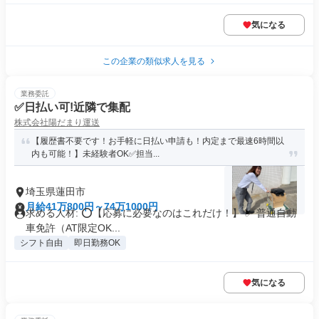
気になる
この企業の類似求人を見る
業務委託
✅日払い可!近隣で集配
株式会社陽だまり運送
【履歴書不要です！お手軽に日払い申請も！内定まで最速6時間以
内も可能！】未経験者OK✅担当...
埼玉県蓮田市
月給41万800円～74万1000円
求める人材: ⭕️【応募に必要なのはこれだけ！】 ✅ 普通自動
車免許（AT限定OK...
シフト自由
即日勤務OK
気になる