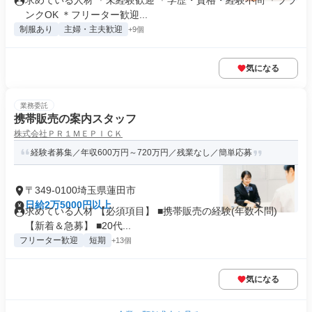
求めている人材 ＊未経験歓迎 ＊学歴・資格・経験不問 ＊ブラ
ンクOK ＊フリーター歓迎...
制服あり
主婦・主夫歓迎
+9個
気になる
業務委託
携帯販売の案内スタッフ
株式会社ＰＲ１ＭＥＰＩＣＫ
経験者募集／年収600万円～720万円／残業なし／簡単応募
〒349-0100埼玉県蓮田市
日給2万5000円以上
求めている人材 【必須項目】 ■携帯販売の経験(年数不問)
【新着＆急募】 ■20代...
フリーター歓迎
短期
+13個
気になる