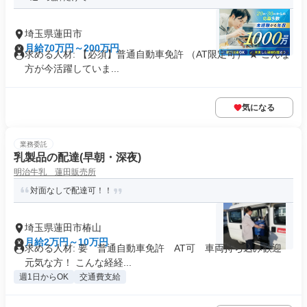
埼玉県蓮田市
月給70万円～200万円
求める人材: 【必須】普通自動車免許 （AT限定可） ★ こんな
方が今活躍していま...
気になる
業務委託
乳製品の配達(早朝・深夜)
明治牛乳 蓮田販売所
対面なしで配達可！！
埼玉県蓮田市椿山
月給2万円～10万円
求める人材: 要 普通自動車免許 AT可 車両持ち込み歓迎
元気な方！ こんな経経...
週1日からOK
交通費支給