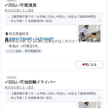
業務委託
✅日払い可!配達員
株式会社陽だまり運送
【履歴書不要です！お手軽に日払い申請も！内定まで最速6時間以
内も可能！】未経験者OK✅担当...
埼玉県蓮田市
月給41万800円～74万1000円
求める人材: ⭕️【応募に必要なのはこれだけ！】 ✅ 普通自動
車免許（AT限定OK...
シフト自由
即日勤務OK
気になる
業務委託
✅日払い可!短距離ドライバー
株式会社陽だまり運送
【履歴書不要です！お手軽に日払い申請も！内定まで最速6時間以
内も可能！】未経験者OK✅担当...