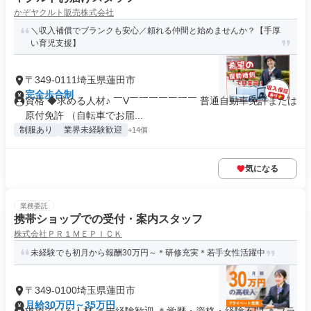
かぞヤクルト販売株式会社
＼収入補償でブランクも安心／頼れる仲間と始めませんか？【手厚
い育児支援】
〒349-0111埼玉県蓮田市
完全歩合制
資格 ◆求める人材♪ ￣V￣￣￣￣￣￣￣ 普通自動車免許または
原付免許 （自転車でお届...
制服あり
業界未経験歓迎
+14個
気になる
業務委託
携帯ショップでの受付・案内スタッフ
株式会社ＰＲ１ＭＥＰＩＣＫ
未経験でも初月から報酬30万円～＊研修充実＊若手女性活躍中
〒349-0100埼玉県蓮田市
月給30万円～35万円