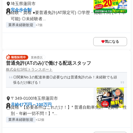
埼玉県蓮田市
完全歩合制
経験・資格 ●要普通免許(AT限定可) ◎学歴・経験不問 (※中卒
可能) ◎未経験者...
業界未経験歓迎
+7個
気になる
業務委託
普通免許(ATのみ)で働ける配送スタッフ
株式会社SREトランスポート
◎関東No.1の配達単価◎必要なのは普通免許のみ！未経験でも頑
張るだけ稼げる！
〒349-0100埼玉県蓮田市
月給47万円～100万円
資格 *【必要条件はこれだけ！】* 普通自動車免許 *【資格・性
別・年齢一切不問！】*...
業界未経験歓迎
+12個