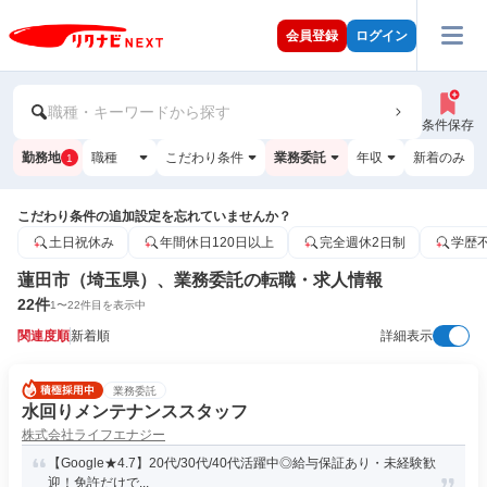
会員登録
ログイン
職種・キーワードから探す
条件保存
勤務地
職種
こだわり条件
業務委託
年収
新着のみ
1
こだわり条件の追加設定を忘れていませんか？
土日祝休み
年間休日120日以上
完全週休2日制
学歴
蓮田市（埼玉県）、業務委託の転職・求人情報
22
件
1
〜
22
件目を表示中
関連度順
新着順
詳細表示
業務委託
水回りメンテナンススタッフ
株式会社ライフエナジー
【Google★4.7】20代/30代/40代活躍中◎給与保証あり・未経験歓
迎！免許だけで...