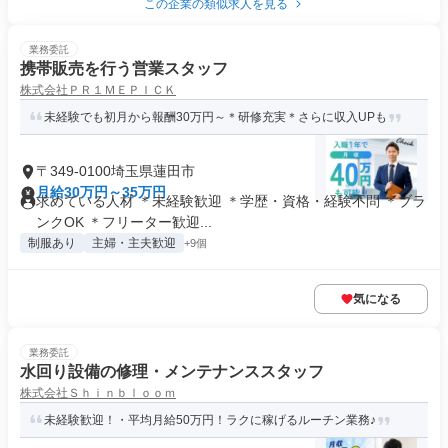
この企業の類似求人を見る
業務委託
携帯販売を行う営業スタッフ
株式会社ＰＲ１ＭＥＰＩＣＫ
未経験でも初月から報酬30万円～＊研修充実＊さらに収入UPも
〒349-0100埼玉県蓮田市
月給30万円～35万円
求めている人材 ＊未経験歓迎 ＊学歴・資格・経験不問 ＊ブラ
ンクOK ＊フリーター歓迎...
制服あり
主婦・主夫歓迎
+9個
気になる
業務委託
水回り設備の修理・メンテナンススタッフ
株式会社Ｓｈｉｎｂｌｏｏｍ
未経験歓迎！・平均月給50万円！ラクに稼げるルーチン業務♪