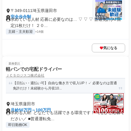
〒349-0111埼玉県蓮田市
完全歩合制
求めている人材 応募に必要なのは… ▽ ▽ ▽ 普通免許(AT限
定)1枚だけ！ ２０...
主婦・主夫歓迎
+14個
気になる
業務委託
軽バンでの宅配ドライバー
ＪＣＳロジスコ株式会社
【日払い・週払い可】自由な働き方で収入UP！✓ 必要なのは普通
免許だけ！未経験から月収10...
埼玉県蓮田市
月給50万円～100万円
求める人材: どなたでも活躍できる環境です！ ＼ぜひご応募く
ださい／ ■普通運転免...
即日勤務OK