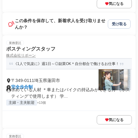
気になる
この条件を保存して、新着求人を受け取りませ
受け取る
んか？
業務委託
ポスティングスタッフ
株式会社リボーン
《1人で気楽に》週1日～◎副業OK＊自分都合で働けるお仕事！
〒349-0111埼玉県蓮田市
完全歩合制
求めている人材 ＊車またはバイクの持込みができる方 （ポス
ティングで使用します） 学...
主婦・主夫歓迎
+13個
気になる
業務委託