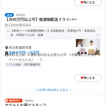
気になる
NEW
業務委託
【月60万円以上可】軽貨物配送ドライバー
Be Connect株式会社
【車両リース初期費用無料！】未経験歓迎・普通免許可・車両貸出
有・AT限定でもOK・急募
埼玉県蓮田市東
月給40万円～70万円
求める人材: ※運転免許証をお持ちの方 《今稼働しているドラ
イバーさんたち》 ・フ...
シフト自由
即日勤務OK
気になる
この企業の類似求人を見る
業務委託
ヤクルトお届けスタッフ