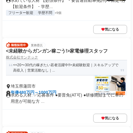
求めている人材 【必須条件】 ・要普通自動車免許(AT限定可)
【歓迎条件】 ・学歴...
フリーター歓迎
学歴不問
+9個
気になる
業務委託
<未経験からガンガン稼ごう!>家電修理スタッフ
株式会社サンテック
<<20〜30代の稼ぎたい若者活躍中!!>未経験歓迎｜スキルアップで
高収入｜営業活動なし｜...
埼玉県蓮田市
年俸480万円～1000万円
求める人材: ✅️応募条件 ●要普免(AT可) ●研修開始までに車の
用意が可能な方 ...
気になる