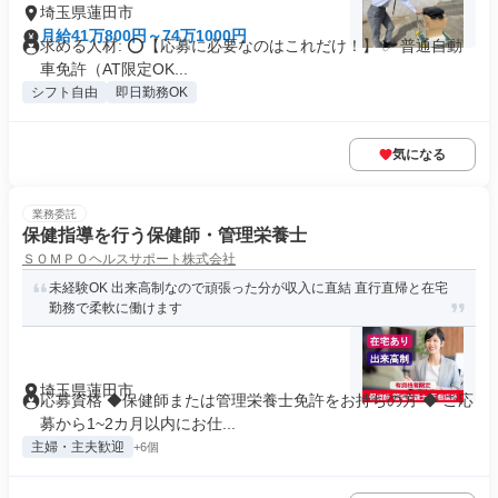
埼玉県蓮田市
月給41万800円～74万1000円
求める人材: ⭕️【応募に必要なのはこれだけ！】 ✅ 普通自動
車免許（AT限定OK...
シフト自由
即日勤務OK
気になる
業務委託
保健指導を行う保健師・管理栄養士
ＳＯＭＰＯヘルスサポート株式会社
未経験OK 出来高制なので頑張った分が収入に直結 直行直帰と在宅
勤務で柔軟に働けます
埼玉県蓮田市
応募資格 ◆保健師または管理栄養士免許をお持ちの方 ◆ ご応
募から1~2カ月以内にお仕...
主婦・主夫歓迎
+6個