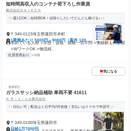
短時間高収入のコンテナ荷下ろし作業員
株式会社ＤＡＩＫＥＮ
週1日OK～短時間OK！頑張りしだいでどんどん稼げる♪
〒349-0123埼玉県蓮田市本町
1業務あたり 5000円～9000円（案件 120
求めている人材 ⭐学歴・資格・経験一切不問 ⭐未経験も大歓迎
分）
⭐WワークOK ⭐物流経...
社員登用あり
+16個
気になる
業務委託
ガラスサッシ納品補助 車両不要 41611
Ｋ‐Ｒｉｓｉｎｇ株式会社
日払い可｜配送は１日平均2件前後｜支払いはスマホで申請可
〒349-0100埼玉県蓮田市
日給1万7000円