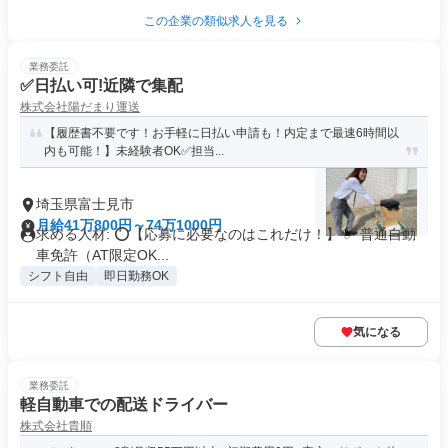
この企業の類似求人を見る
業務委託
✅日払い可!近隣で集配
株式会社陽だまり運送
【履歴書不要です！お手軽に日払い申請も！内定まで最速6時間以
内も可能！】未経験者OK✅担当...
埼玉県富士見市
月給41万800円～74万1000円
求める人材: ⭕️【応募に必要なのはこれだけ！】 ✅ 普通自動
車免許（AT限定OK...
シフト自由
即日勤務OK
気になる
業務委託
軽自動車での配送ドライバー
株式会社貴順