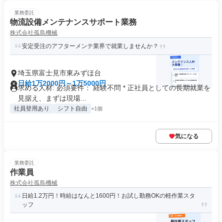
業務委託
物流設備メンテナンスサポート業務
株式会社孤島機械
安定受注のアフターメンテ業界で就業しませんか？
埼玉県富士見市東みずほ台
日給1万2000円～1万5000円
求める人材: 必須要件： 経験不問 * 正社員としての長期就業を
見据え、まずは現場...
社員登用あり
シフト自由
+1個
気になる
業務委託
作業員
株式会社孤島機械
日給1.2万円！時給はなんと1600円！お試し勤務OKの軽作業スタ
ッフ