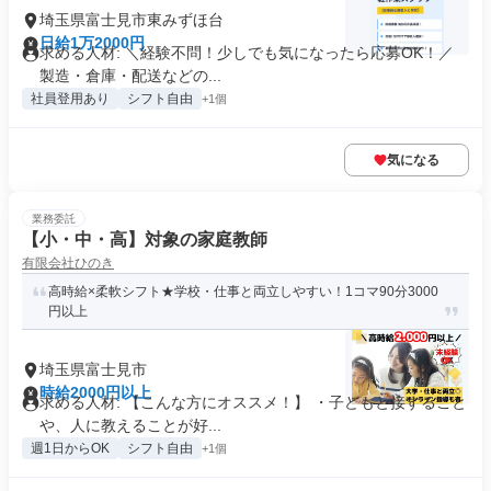
埼玉県富士見市東みずほ台
日給1万2000円
求める人材: ＼経験不問！少しでも気になったら応募OK！／
製造・倉庫・配送などの...
社員登用あり
シフト自由
+1個
気になる
業務委託
【小・中・高】対象の家庭教師
有限会社ひのき
高時給×柔軟シフト★学校・仕事と両立しやすい！1コマ90分3000
円以上
埼玉県富士見市
時給2000円以上
求める人材: 【こんな方にオススメ！】 ・子どもと接すること
や、人に教えることが好...
週1日からOK
シフト自由
+1個