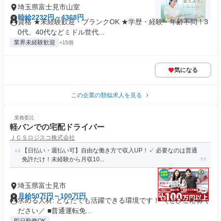
埼玉県富士見市山室
時給2232円～4368円
資格 ★未経験歓迎・ブランクOK ★学歴・経験・年齢不問！3
0代、40代などミドル世代...
業界未経験歓迎
+15個
気になる
この企業の類似求人を見る
業務委託
軽バンでの宅配ドライバー
ＪＣＳロジスコ株式会社
【日払い・週払い可】自由な働き方で収入UP！✓ 必要なのは普通
免許だけ！未経験から月収10...
埼玉県富士見市
月給50万円～100万円
求める人材: どなたでも活躍できる環境です！ ＼ぜひご応募く
ださい／ ■普通運転免...