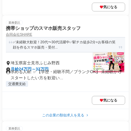
気になる
業務委託
携帯ショップのスマホ販売スタッフ
合同会社SHARE
✅未経験大歓迎！20代〜30代活躍中✅駅チカ徒歩2分⭐️お客様の笑
顔を作るスマホ販売・受付...
埼玉県富士見市ふじみ野西
月給24万円～32万円
求める人材: ✅【学歴・経験不問／ブランクOK】 未経験から
スタートしたい方を歓迎い...
交通費支給
気になる
この企業の類似求人を見る
業務委託