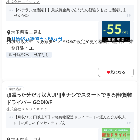
株式会社エイジレス
【ベテラン層活躍中】急成長企業であなたの経験をもとに活躍しま
せんか◎
埼玉県富士見市
月給48万4500円～55万円
求める人材: ＜必須要件＞ * OSの設定変更や構築、運用保守業
務経験 * Li...
即日勤務OK
残業なし
気になる
業務委託
頑張った分だけ収入UP||車ナシでスタートできる|軽貨物
ドライバー-GCDI0/F
株式会社ＲｏＣｒａｖｅ
【月収50万円以上可】✅軽貨物配送ドライバー｜✅運んだ分が収入
に｜✅嬉しいインセンティブあ...
埼玉県富士見市