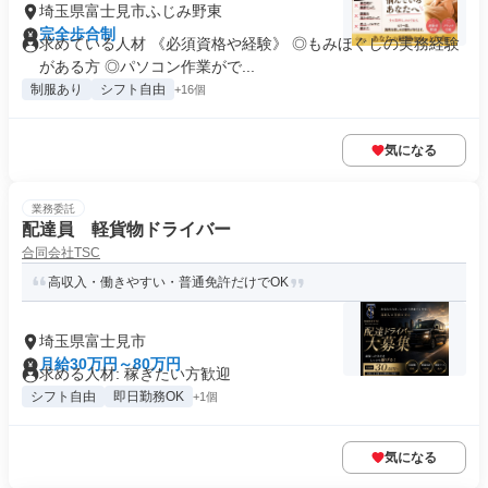
埼玉県富士見市ふじみ野東
完全歩合制
求めている人材 《必須資格や経験》 ◎もみほぐしの実務経験
がある方 ◎パソコン作業がで...
制服あり
シフト自由
+16個
気になる
業務委託
配達員 軽貨物ドライバー
合同会社TSC
高収入・働きやすい・普通免許だけでOK
埼玉県富士見市
月給30万円～80万円
求める人材: 稼ぎたい方歓迎
シフト自由
即日勤務OK
+1個
気になる