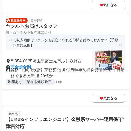
気になる
業務委託
ヤクルトお届けスタッフ
埼玉西ヤクルト販売株式会社
＼収入補償でブランクも安心／頼れる仲間と始めませんか？【手厚
い育児支援】
〒354-0035埼玉県富士見市ふじみ野西
完全歩合制
資格 【雇用形態】業務委託 原付自転車免許保持者歓迎 平日勤
務できる方歓迎 20代か...
制服あり
業界未経験歓迎
+14個
気になる
業務委託
【Linux/インフラエンジニア】金融系サーバー運用保守/
障害対応