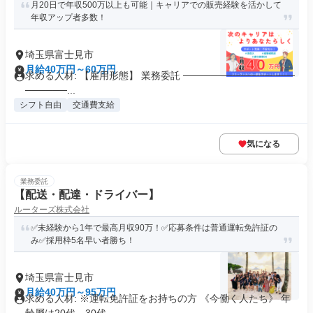
月20日で年収500万以上も可能｜キャリアでの販売経験を活かして
年収アップ者多数！
埼玉県富士見市
月給40万円～60万円
求める人材: 【雇用形態】 業務委託 ────────────────
──────...
シフト自由
交通費支給
気になる
業務委託
【配送・配達・ドライバー】
ルーターズ株式会社
✅未経験から1年で最高月収90万！✅応募条件は普通運転免許証の
み✅採用枠5名早い者勝ち！
埼玉県富士見市
月給40万円～95万円
求める人材: ※運転免許証をお持ちの方 《今働く人たち》 年