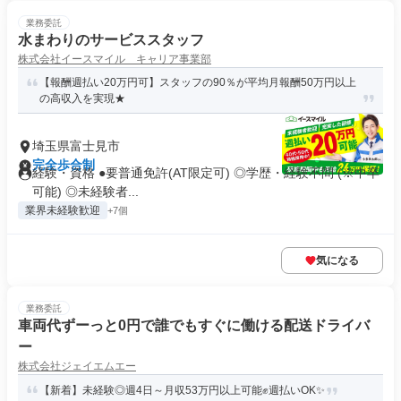
業務委託
水まわりのサービススタッフ
株式会社イースマイル キャリア事業部
【報酬週払い20万円可】スタッフの90％が平均月報酬50万円以上
の高収入を実現★
埼玉県富士見市
完全歩合制
経験・資格 ●要普通免許(AT限定可) ◎学歴・経験不問 (※中卒
可能) ◎未経験者...
業界未経験歓迎
+7個
気になる
業務委託
車両代ずーっと0円で誰でもすぐに働ける配送ドライバ
ー
株式会社ジェイエムエー
【新着】未経験◎週4日～月収53万円以上可能✊週払いOK✨