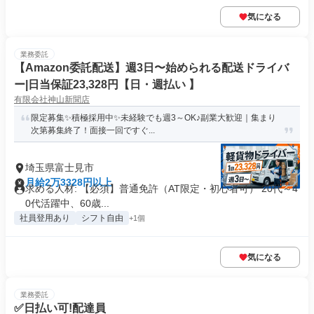
気になる
業務委託
【Amazon委託配送】週3日〜始められる配送ドライバ
ー|日当保証23,328円【日・週払い 】
有限会社神山新聞店
限定募集✨積極採用中✨未経験でも週3～OK♪副業大歓迎｜集まり
次第募集終了！面接一回ですぐ...
埼玉県富士見市
月給2万3328円以上
求める人材: 【必須】普通免許（AT限定・初心者可） 20代～4
0代活躍中、60歳...
社員登用あり
シフト自由
+1個
気になる
業務委託
✅日払い可!配達員