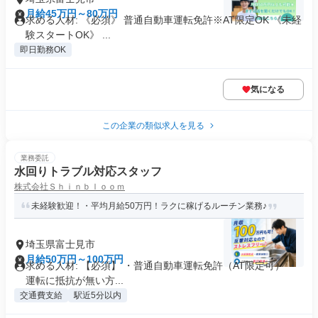
月給45万円～80万円
求める人材: 《必須》 普通自動車運転免許※AT限定OK 《未経
験スタートOK》 ...
即日勤務OK
気になる
この企業の類似求人を見る
業務委託
水回りトラブル対応スタッフ
株式会社Ｓｈｉｎｂｌｏｏｍ
未経験歓迎！・平均月給50万円！ラクに稼げるルーチン業務♪
埼玉県富士見市
月給50万円～100万円
求める人材: 【必須】 ・普通自動車運転免許（AT限定可） ・
運転に抵抗が無い方...
交通費支給
駅近5分以内