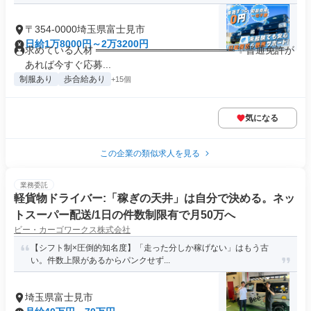
〒354-0000埼玉県富士見市
日給1万8000円～2万3200円
求めている人材 ════════════════════ ✨普通免許が
あれば今すぐ応募...
制服あり
歩合給あり
+15個
気になる
この企業の類似求人を見る
業務委託
軽貨物ドライバー:「稼ぎの天井」は自分で決める。ネッ
トスーパー配送/1日の件数制限有で月50万へ
ビー・カーゴワークス株式会社
【シフト制×圧倒的知名度】「走った分しか稼げない」はもう古
い。件数上限があるからパンクせず...
埼玉県富士見市