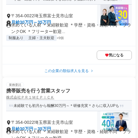
〒354-0022埼玉県富士見市山室
月給30万円～35万円
求めている人材 ＊未経験歓迎 ＊学歴・資格・経験不問 ＊ブラ
ンクOK ＊フリーター歓迎...
制服あり
主婦・主夫歓迎
+9個
気になる
この企業の類似求人を見る
業務委託
携帯販売を行う営業スタッフ
株式会社ＰＲ１ＭＥＰＩＣＫ
未経験でも初月から報酬30万円～＊研修充実＊さらに収入UPも
〒354-0022埼玉県富士見市山室
月給30万円～35万円
求めている人材 ＊未経験歓迎 ＊学歴・資格・経験不問 ＊ブラ