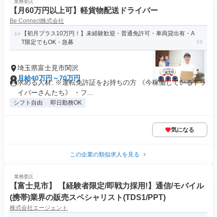
業務委託
【月60万円以上可】軽貨物配送ドライバー
Be Connect株式会社
【初月プラス10万円！】未経験歓迎・普通免許可・車両貸出有・A
T限定でもOK・急募
埼玉県富士見市関沢
月給40万円～70万円
求める人材: ※運転免許証をお持ちの方 《今稼働しているドラ
イバーさんたち》 ・フ...
シフト自由
即日勤務OK
気になる
この企業の類似求人を見る
業務委託
【富士見市】 【経験者限定/即戦力採用!】通信/モバイル
(携帯)業界の販売スペシャリスト(TDS1/PPT)
株式会社エージェント