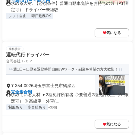
月給40万円～45万円
求める人材: 【必須条件】普通自動車免許をお持ちの方（AT限
定可） ドライバー未経験...
シフト自由
即日勤務OK
気になる
業務委託
運転代行ドライバー
合同会社Ｔ‐ＯＰ
週1日～出勤＆退勤時間自由♪Wワーク・副業を希望の方大歓迎！
〒354-0026埼玉県富士見市鶴瀬西
完全歩合制
求めている人材 ▼2種免許所有者 ◇要普通2種免許以上（AT限
定可） ※高級車・外車(...
制服あり
歩合給あり
+30個
気になる