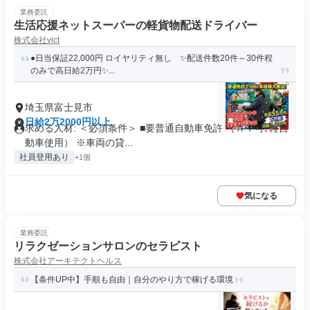
業務委託
生活応援ネットスーパーの軽貨物配送ドライバー
株式会社vict
●日当保証22,000円 ロイヤリティ無し ✨配送件数20件～30件程
のみで高日給2万円✨...
埼玉県富士見市
日給2万2000円以上
求める人材: ＜必須条件＞ ■要普通自動車免許 （ＡＴ可､軽自
動車使用） ※車両の貸...
社員登用あり
+1個
気になる
業務委託
リラクゼーションサロンのセラピスト
株式会社アーキテクトヘルス
【条件UP中】手順も自由｜自分のやり方で稼げる環境