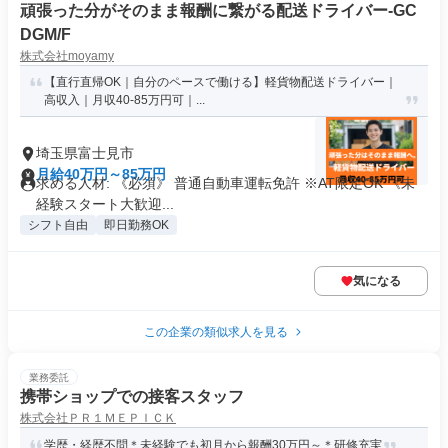
頑張った分がそのまま報酬に繋がる配送ドライバー-GC
DGM/F
株式会社moyamy
【直行直帰OK｜自分のペースで働ける】軽貨物配送ドライバー｜
高収入｜月収40-85万円可｜...
埼玉県富士見市
月給40万円～85万円
求める人材: 《必須》 普通自動車運転免許 ※AT限定OK 《未
経験スタート大歓迎...
シフト自由
即日勤務OK
気になる
この企業の類似求人を見る
業務委託
携帯ショップでの接客スタッフ
株式会社ＰＲ１ＭＥＰＩＣＫ
学歴・経歴不問＊未経験でも初月から報酬30万円～＊研修充実