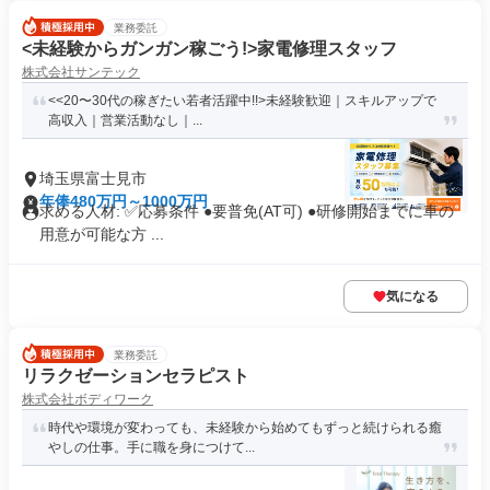
業務委託
<未経験からガンガン稼ごう!>家電修理スタッフ
株式会社サンテック
<<20〜30代の稼ぎたい若者活躍中!!>未経験歓迎｜スキルアップで
高収入｜営業活動なし｜...
埼玉県富士見市
年俸480万円～1000万円
求める人材: ✅️応募条件 ●要普免(AT可) ●研修開始までに車の
用意が可能な方 ...
気になる
業務委託
リラクゼーションセラピスト
株式会社ボディワーク
時代や環境が変わっても、未経験から始めてもずっと続けられる癒
やしの仕事。手に職を身につけて...