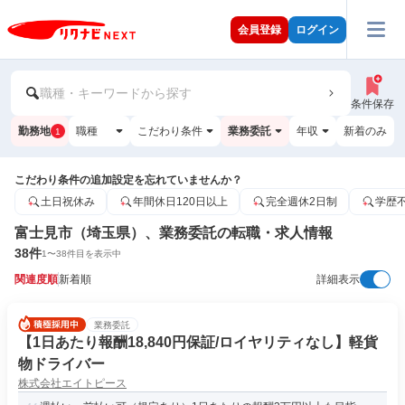
会員登録
ログイン
職種・キーワードから探す
条件保存
勤務地
職種
こだわり条件
業務委託
年収
新着のみ
1
こだわり条件の追加設定を忘れていませんか？
土日祝休み
年間休日120日以上
完全週休2日制
学歴
富士見市（埼玉県）、業務委託の転職・求人情報
38
件
1
〜
38
件目を表示中
関連度順
新着順
詳細表示
業務委託
【1日あたり報酬18,840円保証/ロイヤリティなし】軽貨
物ドライバー
株式会社エイトピース