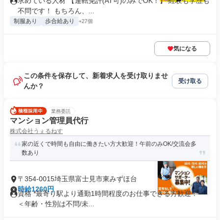
求めている人材 【運転免許(AT可)のみでOK！】 経験も学歴も
不問です！ もちろん、...
制服あり
歩合給あり
+27個
気になる
この条件を保存して、新着求人を受け取りませ
受け取る
んか？
業務委託
マンション管理員代行
株式会社うぇるねす
家の近くで時間も自由に働きたい方大歓迎！午前のみOK/交流会多
数あり
〒354-0015埼玉県富士見市東みずほ台
時給1260円
資格 *最寄り駅より通勤1時間程度のお仕事できる方歓迎！* *
＜年齢・性別は不問/未...