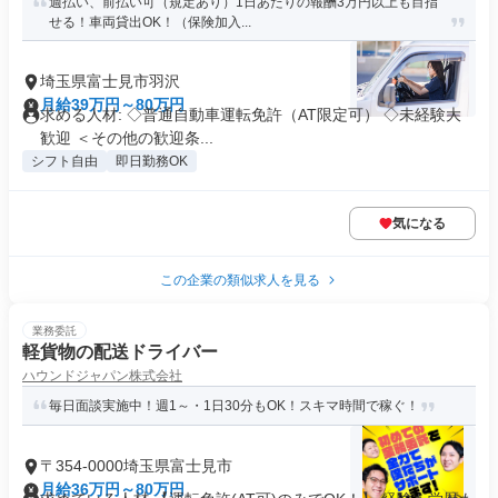
週払い、前払い可（規定あり）1日あたりの報酬3万円以上も目指
せる！車両貸出OK！（保険加入...
埼玉県富士見市羽沢
月給39万円～80万円
求める人材: ◇普通自動車運転免許（AT限定可） ◇未経験大
歓迎 ＜その他の歓迎条...
シフト自由
即日勤務OK
気になる
この企業の類似求人を見る
業務委託
軽貨物の配送ドライバー
ハウンドジャパン株式会社
毎日面談実施中！週1～・1日30分もOK！スキマ時間で稼ぐ！
〒354-0000埼玉県富士見市
月給36万円～80万円