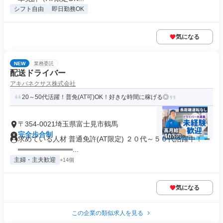
シフト自由
即日勤務OK
気になる
NEW
業務委託
配送ドライバー
アキバネクサス株式会社
20～50代活躍！普免(AT可)OK！好きな時間に稼げる◎
〒354-0021埼玉県富士見市鶴馬
完全歩合制
求めている人材 普通免許(AT限定) ２０代～５０代活躍中！ ═
═══════════...
主婦・主夫歓迎
+14個
気になる
この企業の類似求人を見る