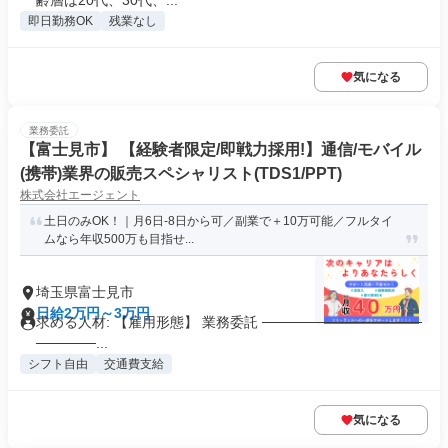
齢層は20代、30代、...
即日勤務OK
残業なし
気になる
業務委託
【富士見市】 【経験者限定/即戦力採用!】通信/モバイル
(携帯)業界の販売スペシャリスト(TDS1/PPT)
株式会社エージェント
土日のみOK！｜月6日-8日から可／副業で＋10万可能／フルタイ
ムなら年収500万も目指せ...
埼玉県富士見市
日給2万円～3万円
求める人材: 【雇用形態】 業務委託 ────────────────
──────...
シフト自由
交通費支給
気になる