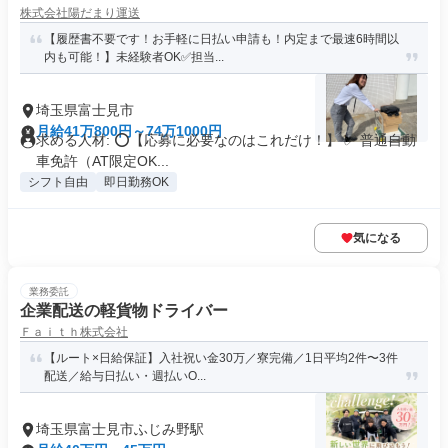
株式会社陽だまり運送
【履歴書不要です！お手軽に日払い申請も！内定まで最速6時間以
内も可能！】未経験者OK✅担当...
埼玉県富士見市
月給41万800円～74万1000円
求める人材: ⭕️【応募に必要なのはこれだけ！】 ✅ 普通自動
車免許（AT限定OK...
シフト自由
即日勤務OK
気になる
業務委託
企業配送の軽貨物ドライバー
Ｆａｉｔｈ株式会社
【ルート×日給保証】入社祝い金30万／寮完備／1日平均2件〜3件
配送／給与日払い・週払いO...
埼玉県富士見市ふじみ野駅