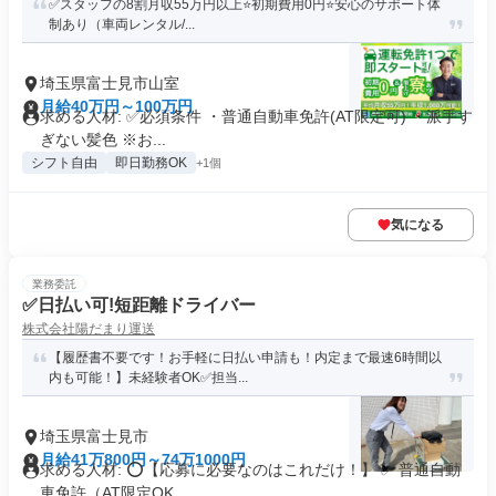
✅スタッフの8割月収55万円以上⭐️初期費用0円⭐️安心のサポート体
制あり（車両レンタル/...
埼玉県富士見市山室
月給40万円～100万円
求める人材: ✅️必須条件 ・普通自動車免許(AT限定可) ・派手す
ぎない髪色 ※お...
シフト自由
即日勤務OK
+1個
気になる
業務委託
✅日払い可!短距離ドライバー
株式会社陽だまり運送
【履歴書不要です！お手軽に日払い申請も！内定まで最速6時間以
内も可能！】未経験者OK✅担当...
埼玉県富士見市
月給41万800円～74万1000円
求める人材: ⭕️【応募に必要なのはこれだけ！】 ✅ 普通自動
車免許（AT限定OK...