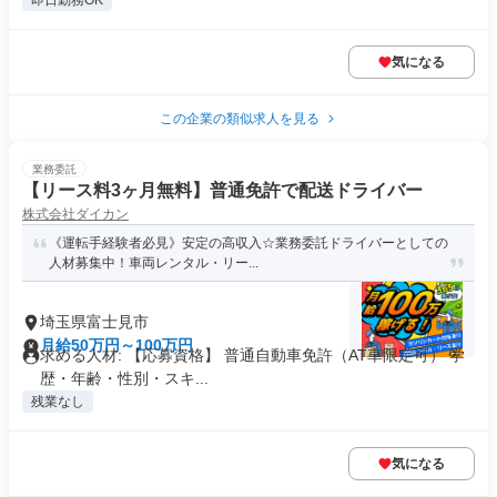
即日勤務OK
気になる
この企業の類似求人を見る
業務委託
【リース料3ヶ月無料】普通免許で配送ドライバー
株式会社ダイカン
《運転手経験者必見》安定の高収入☆業務委託ドライバーとしての
人材募集中！車両レンタル・リー...
埼玉県富士見市
月給50万円～100万円
求める人材: 【応募資格】 普通自動車免許（AT車限定可） 学
歴・年齢・性別・スキ...
残業なし
気になる