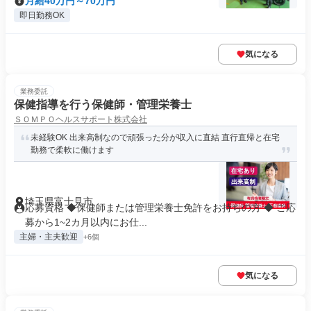
月給40万円～70万円
即日勤務OK
気になる
業務委託
保健指導を行う保健師・管理栄養士
ＳＯＭＰＯヘルスサポート株式会社
未経験OK 出来高制なので頑張った分が収入に直結 直行直帰と在宅
勤務で柔軟に働けます
埼玉県富士見市
応募資格 ◆保健師または管理栄養士免許をお持ちの方 ◆ ご応
募から1~2カ月以内にお仕...
主婦・主夫歓迎
+6個
気になる