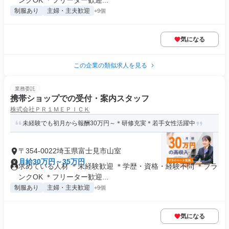
ンクOK ＊フリーター歓迎...
制服あり
主婦・主夫歓迎
+9個
気になる
この企業の類似求人を見る
業務委託
携帯ショップでの受付・案内スタッフ
株式会社ＰＲ１ＭＥＰＩＣＫ
未経験でも初月から報酬30万円～＊研修充実＊若手女性活躍中
〒354-0022埼玉県富士見市山室
月給30万円～35万円
求めている人材 ＊未経験歓迎 ＊学歴・資格・経験不問 ＊ブラ
ンクOK ＊フリーター歓迎...
制服あり
主婦・主夫歓迎
+9個
気になる