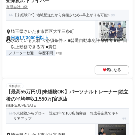
企業配のドライバー
有限会社白鍬
【未経験OK】地域配送だから負担少なめ⭐早上がりも可能✨
埼玉県さいたま市西区大字三条町
日給1万3000円以上
求めている人材 ＜必須条件＞ ■普通自動車免許保有者 ■週4日
以上勤務できる方 ■責任...
フリーター歓迎
学歴不問
+3個
気になる
業務委託
【最高55万円/月|未経験OK】パーソナルトレーナー|独立
後の平均年収1,550万|宮原店
(株)REJUVENATE
✨未経験からプロへ｜設立3年で100店舗突破！急成長企業でキャ
リアアップ
埼玉県さいたま市北区宮原町