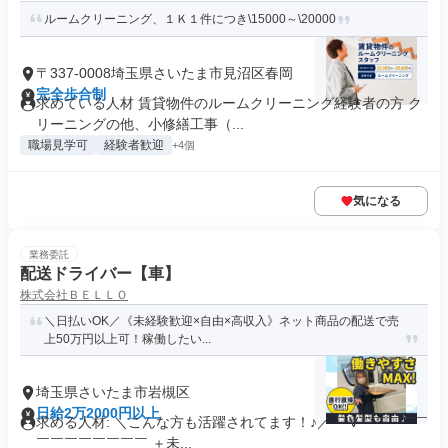
ルームクリーニング、１Ｋ１件につき\15000～\20000
〒337-0008埼玉県さいたま市見沼区春岡
完全歩合制
求めている人材 賃貸物件のルームクリーニング経験者の方 ク
リーニングの他、小修繕工事（...
職場見学可
経験者歓迎
+4個
気になる
業務委託
配送ドライバー【車】
株式会社ＢＥＬＬＯ
＼日払いOK／《未経験歓迎×自由×高収入》ネット商品の配送で売
上50万円以上可！稼働したい...
埼玉県さいたま市岩槻区
日給2万2000円以上
求める人材: ＼こんな方も活躍されてます！♪／ ￣V￣￣￣￣￣
￣￣￣￣￣￣￣￣ ＋未...