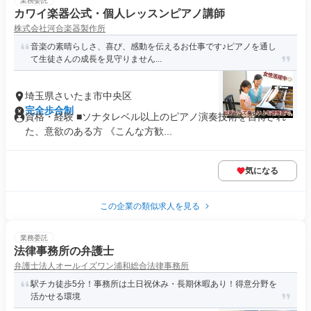
業務委託
カワイ楽器公式・個人レッスンピアノ講師
株式会社河合楽器製作所
音楽の素晴らしさ、喜び、感動を伝えるお仕事です♪ピアノを通し
て生徒さんの成長を見守りません...
埼玉県さいたま市中央区
完全歩合制
資格・経験 ■ソナタレベル以上のピアノ演奏技術を習得され
た、意欲のある方 《こんな方歓...
気になる
この企業の類似求人を見る
業務委託
法律事務所の弁護士
弁護士法人オールイズワン浦和総合法律事務所
駅チカ徒歩5分！事務所は土日祝休み・長期休暇あり！得意分野を
活かせる環境