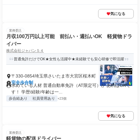
気になる
業務委託
月収100万円以上可能 前払い・週払いOK 軽貨物ドラ
イバー
株式会社ジャパン５４
普通免許だけでOK★女性も活躍中★未経験でも安心研修で即活躍
〒330-0854埼玉県さいたま市大宮区桜木町
完全歩合制
求めている人材 普通自動車免許（AT限定可）が あればOKで
す！ 学歴/経験/年齢は一...
歩合給あり
社員登用あり
+23個
気になる
業務委託
軽貨物の配送ドライバー