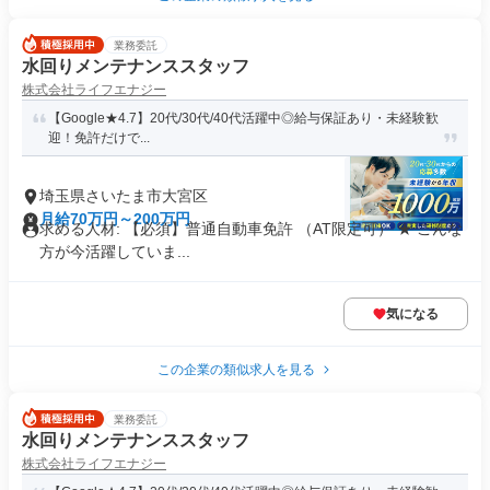
業務委託
水回りメンテナンススタッフ
株式会社ライフエナジー
【Google★4.7】20代/30代/40代活躍中◎給与保証あり・未経験歓
迎！免許だけで...
埼玉県さいたま市大宮区
月給70万円～200万円
求める人材: 【必須】普通自動車免許 （AT限定可） ★ こんな
方が今活躍していま...
気になる
この企業の類似求人を見る
業務委託
水回りメンテナンススタッフ
株式会社ライフエナジー