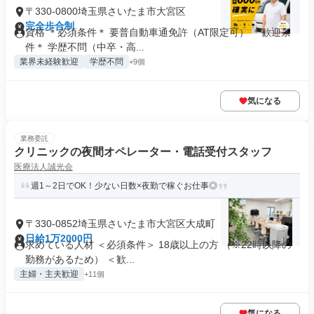
〒330-0800埼玉県さいたま市大宮区
完全歩合制
資格 ＊必須条件＊ 要普自動車通免許（AT限定可） ＊歓迎条
件＊ 学歴不問（中卒・高...
業界未経験歓迎
学歴不問
+9個
気になる
業務委託
クリニックの夜間オペレーター・電話受付スタッフ
医療法人誠光会
週1～2日でOK！少ない日数×夜勤で稼ぐお仕事◎
〒330-0852埼玉県さいたま市大宮区大成町
日給1万2000円
求めている人材 ＜必須条件＞ 18歳以上の方 （※22時以降の
勤務があるため） ＜歓...
主婦・主夫歓迎
+11個
気になる