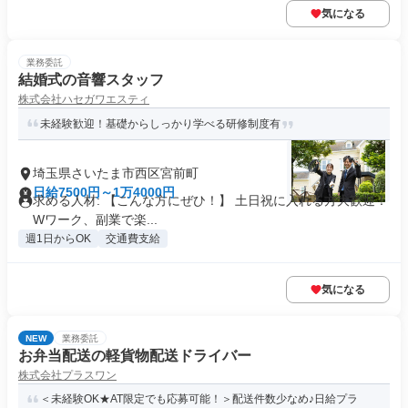
気になる
業務委託
結婚式の音響スタッフ
株式会社ハセガワエスティ
未経験歓迎！基礎からしっかり学べる研修制度有
埼玉県さいたま市西区宮前町
日給7500円～1万4000円
求める人材: 【こんな方にぜひ！】 土日祝に入れる方大歓迎！
Wワーク、副業で楽...
週1日からOK
交通費支給
気になる
NEW
業務委託
お弁当配送の軽貨物配送ドライバー
株式会社プラスワン
＜未経験OK★AT限定でも応募可能！＞配送件数少なめ♪日給プラ