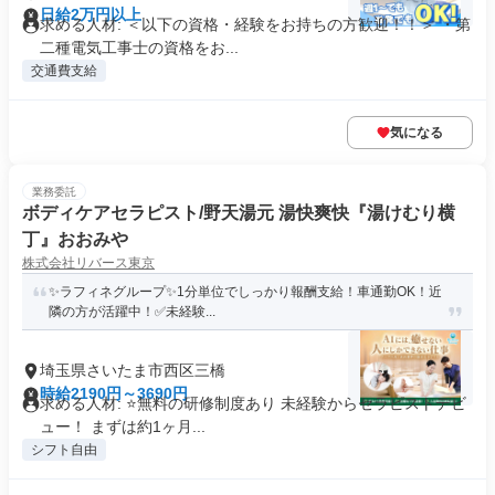
日給2万円以上
求める人材: ＜以下の資格・経験をお持ちの方歓迎！！＞ ・第
二種電気工事士の資格をお...
交通費支給
気になる
業務委託
ボディケアセラピスト/野天湯元 湯快爽快『湯けむり横
丁』おおみや
株式会社リバース東京
✨️ラフィネグループ✨1分単位でしっかり報酬支給️！車通勤OK！近
隣の方が活躍中！✅未経験...
埼玉県さいたま市西区三橋
時給2190円～3690円
求める人材: ⭐️無料の研修制度あり 未経験からセラピストデビ
ュー！ まずは約1ヶ月...
シフト自由