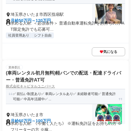
埼玉県さいたま市西区指扇駅
月給50万円～120万円
求める人材: ＜必須条件＞ 普通自動車運転免許をお持ちの方 A
T限定免許でも応募可...
社員登用あり
シフト自由
気になる
業務委託
(車両レンタル初月無料)軽バンでの配送・配達ドライバ
ー・普通免許AT可
株式会社キャピタルユニバース
✅ 前払い制度あり✅ 車両レンタルあり✅ 未経験者可能✅ 普通免許
可能✅ 中高年活躍中✅ ...
埼玉県さいたま市
月給60万円～100万円
求める人材: 《今働く人たち》 ※運転免許証をお持ちの方 ※
フリーターの方 ※稼...