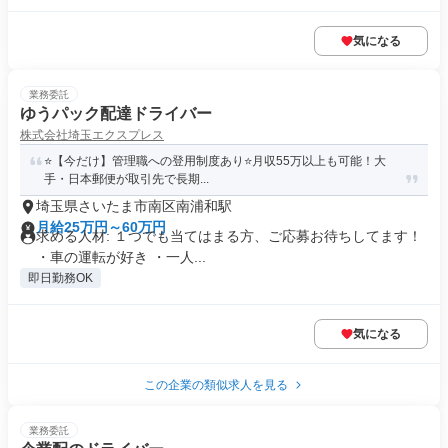
気になる
業務委託
ゆうパック配達ドライバー
株式会社埼玉エクスプレス
⭐️【今だけ】管理職への登用制度あり⭐️月収55万以上も可能！大
手・日本郵便が取引先で長期...
埼玉県さいたま市南区南浦和駅
月給25万円～60万円
求める人材: １つでも当てはまる方、ご応募お待ちしてます！
・車の運転が好き ・一人...
即日勤務OK
気になる
この企業の類似求人を見る
業務委託