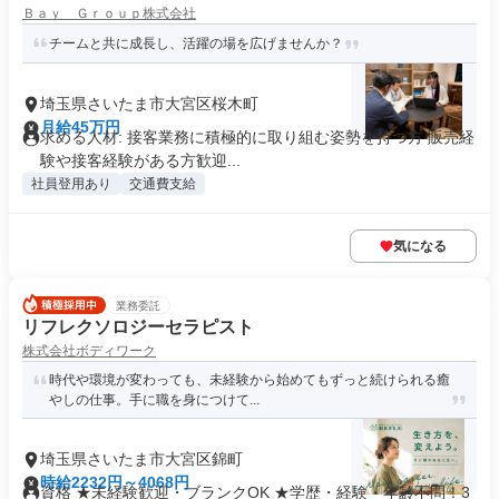
Ｂａｙ Ｇｒｏｕｐ株式会社
チームと共に成長し、活躍の場を広げませんか？
埼玉県さいたま市大宮区桜木町
月給45万円
求める人材: 接客業務に積極的に取り組む姿勢を持つ方 販売経
験や接客経験がある方歓迎...
社員登用あり
交通費支給
気になる
業務委託
リフレクソロジーセラピスト
株式会社ボディワーク
時代や環境が変わっても、未経験から始めてもずっと続けられる癒
やしの仕事。手に職を身につけて...
埼玉県さいたま市大宮区錦町
時給2232円～4068円
資格 ★未経験歓迎・ブランクOK ★学歴・経験・年齢不問！3