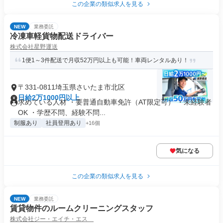
この企業の類似求人を見る
NEW
業務委託
冷凍車軽貨物配送ドライバー
株式会社星野運送
1便1～3件配送で月収52万円以上も可能！車両レンタルあり！
〒331-0811埼玉県さいたま市北区
日給2万1000円以上
求めている人材 ・要普通自動車免許（AT限定可） ・未経験者
OK ・学歴不問、経験不問...
制服あり
社員登用あり
+16個
気になる
この企業の類似求人を見る
NEW
業務委託
賃貸物件のルームクリーニングスタッフ
株式会社ジー・エイチ・エス