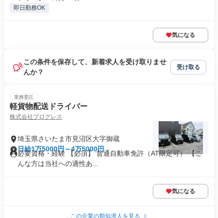
即日勤務OK
気になる
この条件を保存して、新着求人を受け取りませ
受け取る
んか？
業務委託
軽貨物配送ドライバー
株式会社プログレス
埼玉県さいたま市見沼区大字御蔵
日給1万5000円～4万5000円
必要資格・経験 【必須】 普通自動車免許（AT限定可） 【こ
んな方は当社への適性あ...
気になる
この企業の類似求人を見る