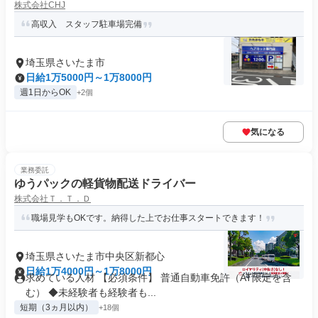
株式会社CHJ
高収入 スタッフ駐車場完備
埼玉県さいたま市
日給1万5000円～1万8000円
週1日からOK
+2個
気になる
業務委託
ゆうパックの軽貨物配送ドライバー
株式会社Ｔ．Ｔ．Ｄ
職場見学もOKです。納得した上でお仕事スタートできます！
埼玉県さいたま市中央区新都心
日給1万4000円～1万8000円
求めている人材 【必須条件】 普通自動車免許（AT限定を含
む） ◆未経験者も経験者も...
短期（3ヵ月以内）
+18個