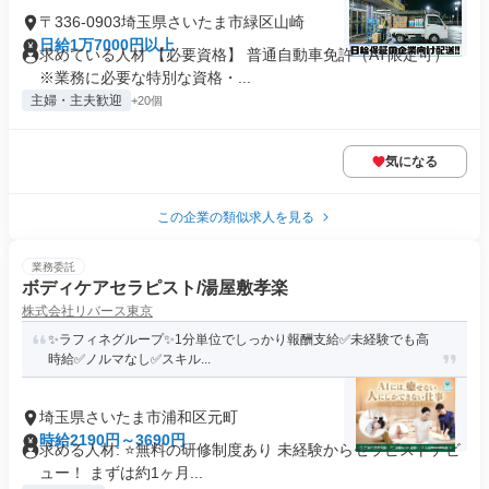
〒336-0903埼玉県さいたま市緑区山崎
日給1万7000円以上
求めている人材 【必要資格】 普通自動車免許（AT限定可）
※業務に必要な特別な資格・...
主婦・主夫歓迎
+20個
気になる
この企業の類似求人を見る
業務委託
ボディケアセラピスト/湯屋敷孝楽
株式会社リバース東京
✨️ラフィネグループ✨1分単位でしっかり報酬支給️✅未経験でも高
時給✅️ノルマなし✅スキル...
埼玉県さいたま市浦和区元町
時給2190円～3690円
求める人材: ⭐️無料の研修制度あり 未経験からセラピストデビ
ュー！ まずは約1ヶ月...