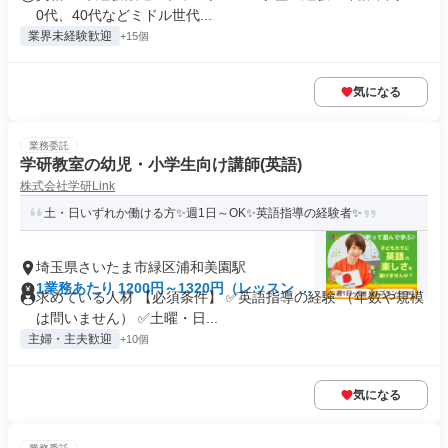
0代、40代などミドル世代...
業界未経験歓迎
+15個
気になる
業務委託
学研教室の幼児・小学生向け講師(英語)
株式会社学研Link
土・日いずれか働ける方✨週1日～OK✨英語指導の経験者✨
埼玉県さいたま市緑区浦和美園駅
1業務あたり 1200円～1320円（レッスン 60
求めている人材 【必須条件】 ✅英語指導の経験 （年数や規模
分）
は問いません） ✅土曜・日...
主婦・主夫歓迎
+10個
気になる