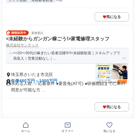
シフト自由
未経験者歓迎
+6個
気になる
業務委託
<未経験からガンガン稼ごう!>家電修理スタッフ
株式会社サンテック
<<20〜30代の稼ぎたい若者活躍中!!>未経験歓迎｜スキルアップで
高収入｜営業活動なし｜...
埼玉県さいたま市北区
年俸480万円～1000万円
求める人材: ✅️応募条件 ●要普免(AT可) ●研修開始までに車の
用意が可能な方 ...
気になる
業務委託
エアコン設置スタッフ
ホーム
オファー
気になる