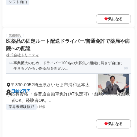
シフト自由
気になる
業務委託
医薬品の固定ルート配送ドライバー/普通免許で薬局や病
院への配達
株式会社トリニティ
事業拡大のため、ドライバー100名の大募集／組織に属さず自由に
生きる／かるい医薬品を固定ル...
〒330-0052埼玉県さいたま市浦和区本太
日給2万円
応募資格 ・要普通自動車免許(AT限定可) ・経験不問 ※未経験
者OK、経験者OK。...
業界未経験歓迎
+16個
気になる