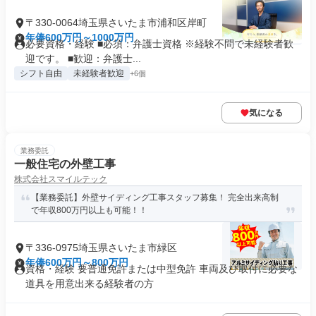
〒330-0064埼玉県さいたま市浦和区岸町
年俸600万円～1000万円
必要資格・経験 ■必須：弁護士資格 ※経験不問で未経験者歓
迎です。 ■歓迎：弁護士...
シフト自由
未経験者歓迎
+6個
気になる
業務委託
一般住宅の外壁工事
株式会社スマイルテック
【業務委託】外壁サイディング工事スタッフ募集！ 完全出来高制
で年収800万円以上も可能！！
〒336-0975埼玉県さいたま市緑区
年俸600万円～800万円
資格・経験 要普通免許または中型免許 車両及び取付に必要な
道具を用意出来る経験者の方