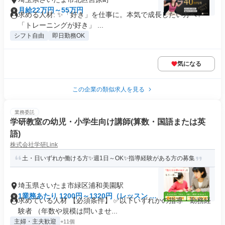
月給22万円～55万円
求める人材: ✨「好き」を仕事に。本気で成長したい方へ✨
「トレーニングが好き」 ...
シフト自由
即日勤務OK
気になる
この企業の類似求人を見る
業務委託
学研教室の幼児・小学生向け講師(算数・国語または英
語)
株式会社学研Link
土・日いずれか働ける方✨週1日～OK✨指導経験がある方の募集
埼玉県さいたま市緑区浦和美園駅
1業務あたり 1200円～1320円（レッスン 60
求めている人材 【必須条件】 ✅以下いずれかの指導・勤務経
分）
験者 （年数や規模は問いませ...
主婦・主夫歓迎
+11個