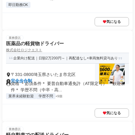
即日勤務OK
気になる
業務委託
医薬品の軽貨物ドライバー
株式会社ロジクエスト
企業向け配送｜日額2万200円～｜再配達なし×車両無料貸与あり
〒331-0800埼玉県さいたま市北区
完全歩合制
資格 ＊必須条件＊ 要普自動車通免許（AT限定可） ＊歓迎条
件＊ 学歴不問（中卒・高...
業界未経験歓迎
学歴不問
+9個
気になる
業務委託
軽自動車での配送ドライバー