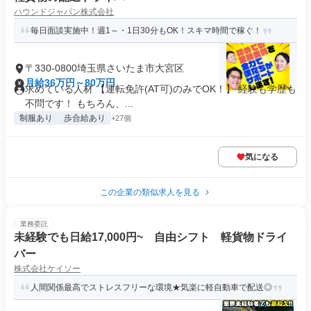
ハウンドジャパン株式会社
毎日面談実施中！週1～・1日30分もOK！スキマ時間で稼ぐ！
〒330-0800埼玉県さいたま市大宮区
月給36万円～80万円
求めている人材 【運転免許(AT可)のみでOK！】 経験も学歴も
不問です！ もちろん、...
制服あり
歩合給あり
+27個
気になる
この企業の類似求人を見る
業務委託
未経験でも日給17,000円~ 自由シフト 軽貨物ドライ
バー
株式会社ケイソー
人間関係最高でストレスフリーな環境★気楽に軽自動車で配送◎