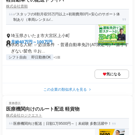
株式会社貴順
✅スタッフの8割月収55万円以上⭐️初期費用0円⭐️安心のサポート体
制あり（車両レンタル/...
埼玉県さいたま市大宮区上小町
月給40万円～100万円
求める人材: ✅️必須条件 ・普通自動車免許(AT限定可) ・派手す
ぎない髪色 ※お...
シフト自由
即日勤務OK
+1個
気になる
この企業の類似求人を見る
業務委託
医療機関向けのルート配送 軽貨物
株式会社ロジクエスト
医療機関向け配送｜日額1万9500円～｜未経験 多数活躍中！