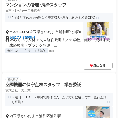
マンションの管理･清掃スタッフ
日本トレジャース株式会社
午前3時間のみ✨無理なく安定収入⭐急なお休みも相談OK⏰
〒330-0074埼玉県さいたま市浦和区北浦和
月給7万7000円
求めている人材 ✨＼未経験歓迎！／✨ 学歴・経験・資格不問
未経験者・ブランク歓迎！...
制服あり
主婦・主夫歓迎
+8個
気になる
業務委託
空調機器の保守点検スタッフ 業務委託
株式会社一美工業
＜週1日〜OK！＞単発で案件に入りたい方も歓迎します！直行直帰
も可能！
埼玉県さいたま市浦和区浦和駅