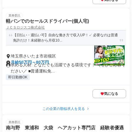
業務委託
軽バンでのセールスドライバー(個人宅)
ＪＣＳロジスコ株式会社
【日払い・週払い可】自由な働き方で収入UP！✓ 必要なのは普通
免許だけ！未経験から月収10...
埼玉県さいたま市岩槻区
月給50万円～80万円
求める人材: どなたでも活躍できる環境です！ ＼ぜひご応募く
ださい／ ■普通運転免...
即日勤務OK
気になる
この企業の類似求人を見る
業務委託
南与野 東浦和 大袋 ヘアカット専門店 経験者優遇