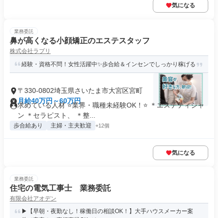
気になる
業務委託
鼻が高くなる小顔矯正のエステスタッフ
株式会社ラプリ
経験・資格不問！女性活躍中✨歩合給＆インセンでしっかり稼げる
〒330-0802埼玉県さいたま市大宮区宮町
月給40万円～60万円
求めている人材 ⭐業界・職種未経験OK！⭐ ＊エステティシャ
ン ＊セラピスト、 ＊整...
歩合給あり
主婦・主夫歓迎
+12個
気になる
業務委託
住宅の電気工事士 業務委託
有限会社アオデン
▶【早朝・夜勤なし！稼働日の相談OK！】大手ハウスメーカー案