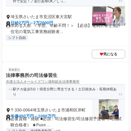
件で安定！／直行直帰OK／しっ...
埼玉県さいたま市見沼区東大宮駅
日給2万円～2万2000円
求める人材: ＜学歴、年齢不問！＞ 【必須】電気工事士免許
住宅の電気工事実務経験者...
シフト自由
気になる
業務委託
法律事務所の司法修習生
弁護士法人オールイズワン浦和総合法律事務所
駅チカ徒歩5分！得意分野に専念できる！土日祝休み・長期休暇あ
り
〒330-0064埼玉県さいたま市浦和区岸町
年俸450万円～1000万円
必要資格・経験 ■必須：司法修習生/司法修習予定者（司法試
験合格者） ★Point ...