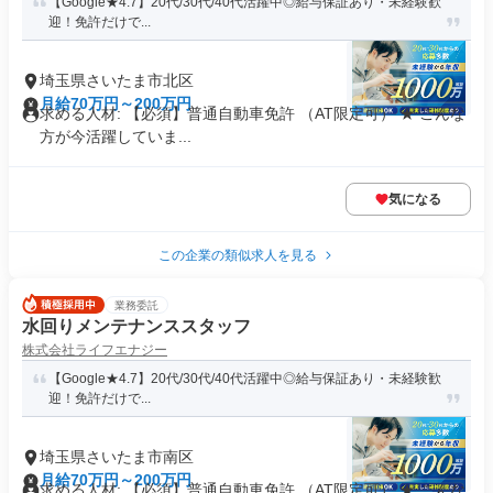
【Google★4.7】20代/30代/40代活躍中◎給与保証あり・未経験歓
迎！免許だけで...
埼玉県さいたま市北区
月給70万円～200万円
求める人材: 【必須】普通自動車免許 （AT限定可） ★ こんな
方が今活躍していま...
気になる
この企業の類似求人を見る
業務委託
水回りメンテナンススタッフ
株式会社ライフエナジー
【Google★4.7】20代/30代/40代活躍中◎給与保証あり・未経験歓
迎！免許だけで...
埼玉県さいたま市南区
月給70万円～200万円
求める人材: 【必須】普通自動車免許 （AT限定可） ★ こんな