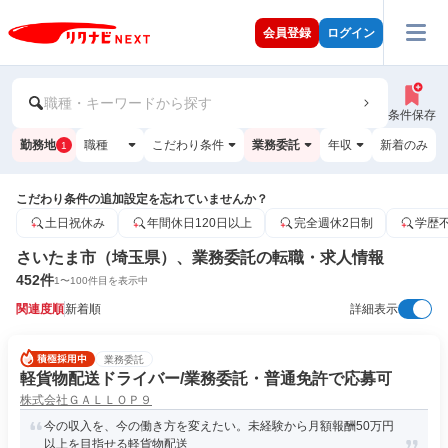
会員登録
ログイン
職種・キーワードから探す
条件保存
勤務地
職種
こだわり条件
業務委託
年収
新着のみ
1
こだわり条件の追加設定を忘れていませんか？
土日祝休み
年間休日120日以上
完全週休2日制
学歴
さいたま市（埼玉県）、業務委託の転職・求人情報
452
件
1
〜
100
件目を表示中
関連度順
新着順
詳細表示
業務委託
軽貨物配送ドライバー/業務委託・普通免許で応募可
株式会社ＧＡＬＬＯＰ９
今の収入を、今の働き方を変えたい。未経験から月額報酬50万円
以上を目指せる軽貨物配送