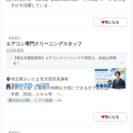
方が今活躍していま...
気になる
業務委託
エアコン専門クリーニングスタッフ
大日本美研
【独立支援制度有】エアコンクリーニングで高収入、自由な時間
を！
埼玉県さいたま市大宮区高鼻町
月給25万円～60万円
求める人材: お客様や仲間を大切にできる方であれば、 年齢、
学歴、性別、スキル等 一...
週1日からOK
シフト自由
+1個
気になる
業務委託