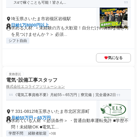
スαで稼ぐことも可能！皆さん...
埼玉県さいたま市岩槻区岩槻駅
日給1万8000円以上
求める人材: ＜未経験の方も大歓迎！自分だけの自由な働き方
を見つけませんか？＞ 必須...
シフト自由
気になる
業務委託
電気･設備工事スタッフ
株式会社エコライフソリューション
《電気工事資格不要》月給55～65万円｜寮完備｜完全週休2日
〒331-0812埼玉県さいたま市北区宮原町
月給55万円～65万円
求めている人材 ＜必須条件＞ ・普通自動車運転免許 ■学歴不
問！未経験OK ■電気工...
学歴不問
経験者歓迎
+3個