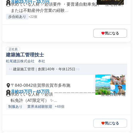
月給25万円～35万円
求めている人材 ✅必須要件 ・要普通自動車免許 ・住宅営業、
または不動産仲介営業の経験...
歩合給あり
+22個
気になる
正社員
建築施工管理技士
松尾建設株式会社 本社
建築施工管理｜創業140年・年休125日
〒840-0842佐賀県佐賀市多布施
月給25万円～45万円
求めている人材 ✨必須 ￣￣￣￣￣￣￣￣￣￣ ・普通自動車運
転免許（AT限定可） ✨...
制服あり
業界未経験歓迎
+48個
気になる