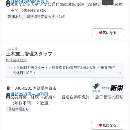
月給24万5000円以上
求めている人材 ✅要普通自動車運転免許（AT限定可） ◇経験
不問 ◇未経験者OK ...
制服あり
資格取得支援あり
+21個
気になる
正社員
土木施工管理スタッフ
株式会社新栄
＜月給32万円スタート＞有資格者歓/賞与年2回あり/社用車貸与/年
間休日110日！
〒840-0201佐賀県佐賀市
月給35万円～50万円
必要資格・経験 ＜必須＞ ・普通自動車免許 ・施工管理の経験
（年数不問） ＜歓迎...
長期休暇あり
気になる