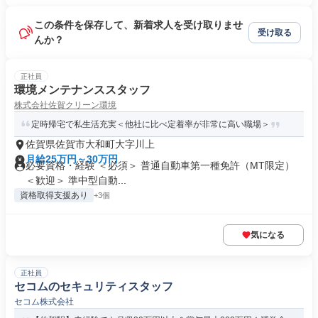
この条件を保存して、新着求人を受け取りませ
受け取る
んか？
正社員
環境メンテナンススタッフ
株式会社佐賀クリーン環境
定時帰宅で私生活充実＜他社に比べ定着率が非常に高い職場＞
佐賀県佐賀市大和町大字川上
月給25万円～30万円
必要資格・経験 ＜必須＞ 普通自動車第一種免許（MT限定）
＜歓迎＞ 準中型自動...
資格取得支援あり
+3個
気になる
正社員
セコムのセキュリティスタッフ
セコム株式会社