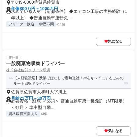
〒849-0000佐賀県佐賀市
年俸800万円～1000万円
求めている人材 【応募条件】 ◆エアコン工事の実務経験（1
年以上） ◆普通自動車運転免...
フリーター歓迎
学歴不問
+11個
気になる
正社員
一般廃棄物収集ドライバー
株式会社佐賀クリーン環境
【未経験歓迎】残業ほぼなしで定時退社！街をキレイにするごみの
ルート回収ドライバー
佐賀県佐賀市大和町大字川上
月給23万円～30万円
必要資格・経験 ＜必須＞ 普通自動車第一種免許（MT限定）
＜歓迎＞ 準中型自動...
資格取得支援あり
+3個
気になる