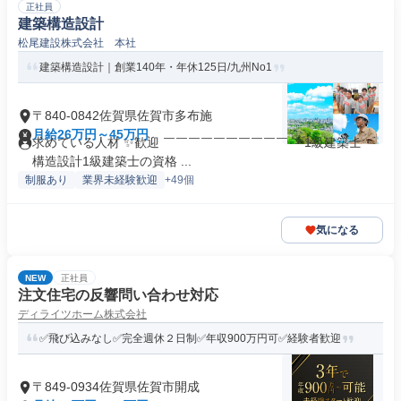
正社員
建築構造設計
松尾建設株式会社 本社
建築構造設計｜創業140年・年休125日/九州No1
〒840-0842佐賀県佐賀市多布施
月給26万円～45万円
求めている人材 ✨歓迎 ￣￣￣￣￣￣￣￣￣￣ ・1級建築士・
構造設計1級建築士の資格 ...
制服あり
業界未経験歓迎
+49個
気になる
NEW
正社員
注文住宅の反響問い合わせ対応
ディライツホーム株式会社
✅飛び込みなし✅完全週休２日制✅年収900万円可✅経験者歓迎
〒849-0934佐賀県佐賀市開成