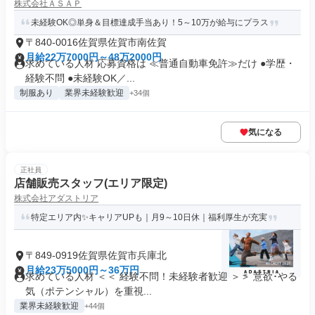
株式会社ＡＳＡＰ
未経験OK◎単身＆目標達成手当あり！5～10万が給与にプラス
〒840-0016佐賀県佐賀市南佐賀
月給22万7000円～48万2000円
求めている人材 応募資格は ≪普通自動車免許≫だけ ●学歴・
経験不問 ●未経験OK／...
制服あり
業界未経験歓迎
+34個
気になる
正社員
店舗販売スタッフ(エリア限定)
株式会社アダストリア
特定エリア内✨キャリアUPも｜月9～10日休｜福利厚生が充実
〒849-0919佐賀県佐賀市兵庫北
月給23万5000円～36万円
求めている人材 ＜＜ 経験不問！未経験者歓迎 ＞＞ 意欲･やる
気（ポテンシャル）を重視...
業界未経験歓迎
+44個