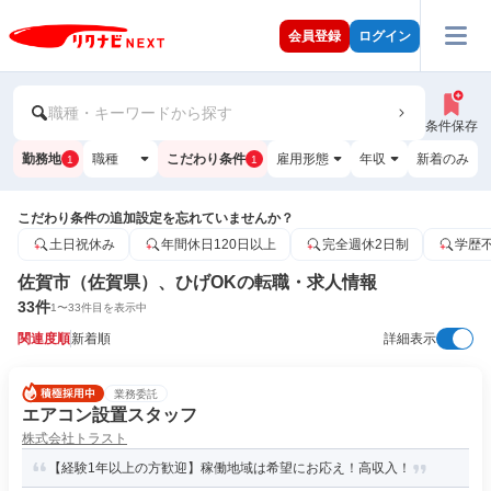
会員登録
ログイン
職種・キーワードから探す
条件保存
勤務地
職種
こだわり条件
雇用形態
年収
新着のみ
1
1
こだわり条件の追加設定を忘れていませんか？
土日祝休み
年間休日120日以上
完全週休2日制
学歴
佐賀市（佐賀県）、ひげOKの転職・求人情報
33
件
1
〜
33
件目を表示中
関連度順
新着順
詳細表示
業務委託
エアコン設置スタッフ
株式会社トラスト
【経験1年以上の方歓迎】稼働地域は希望にお応え！高収入！