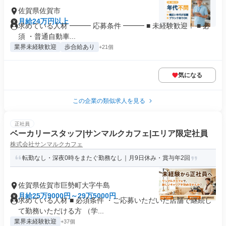
佐賀県佐賀市
月給24万円以上
求めている人材 ━━━ 応募条件 ━━━ ■ 未経験歓迎！ ■ 必
須 ・普通自動車...
業界未経験歓迎
歩合給あり
+21個
気になる
この企業の類似求人を見る
正社員
ベーカリースタッフ|サンマルクカフェ|エリア限定社員
株式会社サンマルクカフェ
転勤なし・深夜0時をまたぐ勤務なし｜月9日休み・賞与年2回
佐賀県佐賀市巨勢町大字牛島
月給25万9000円～29万5000円
求めている人材 ■ 必須条件 ・ご応募いただいた店舗で継続し
て勤務いただける方 （学...
業界未経験歓迎
+37個