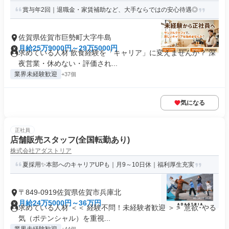
賞与年2回｜退職金・家賃補助など、大手ならではの安心待遇◎
佐賀県佐賀市巨勢町大字牛島
月給25万9000円～29万5000円
求めている人材 飲食経験を「キャリア」に変えませんか？ 深
夜営業・休めない・評価され...
業界未経験歓迎
+37個
気になる
正社員
店舗販売スタッフ(全国転勤あり)
株式会社アダストリア
夏採用✨本部へのキャリアUPも｜月9～10日休｜福利厚生充実
〒849-0919佐賀県佐賀市兵庫北
月給24万5000円～36万円
求めている人材 ＜＜ 経験不問！未経験者歓迎 ＞＞ 意欲･やる
気（ポテンシャル）を重視...