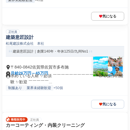
業界未経験歓迎
+45個
気になる
正社員
建築意匠設計
松尾建設株式会社 本社
建築意匠設計｜創業140年・年休125日/九州No1
〒840-0842佐賀県佐賀市多布施
月給26万円～45万円
求めている人材 ✨必須 ￣￣￣￣￣￣￣￣￣￣ ・CAD操作の経
験 ✨歓迎 ￣￣￣￣￣...
制服あり
業界未経験歓迎
+50個
気になる
正社員
カーコーティング・内装クリーニング