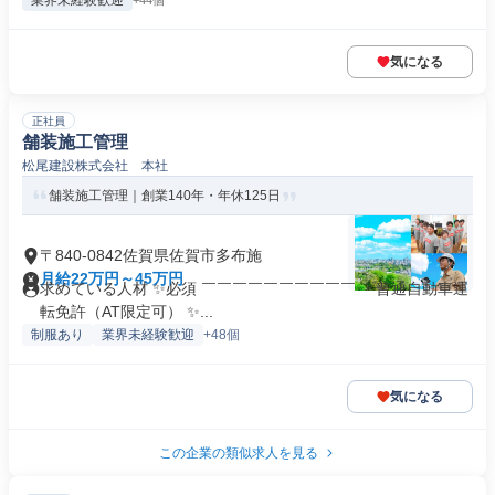
業界未経験歓迎
+44個
気になる
正社員
舗装施工管理
松尾建設株式会社 本社
舗装施工管理｜創業140年・年休125日
〒840-0842佐賀県佐賀市多布施
月給22万円～45万円
求めている人材 ✨必須 ￣￣￣￣￣￣￣￣￣￣ ・普通自動車運
転免許（AT限定可） ✨...
制服あり
業界未経験歓迎
+48個
気になる
この企業の類似求人を見る