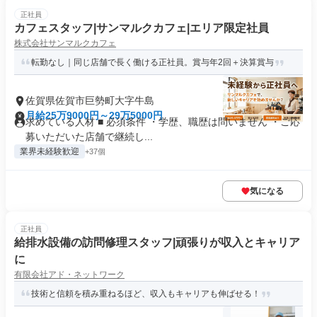
正社員
カフェスタッフ|サンマルクカフェ|エリア限定社員
株式会社サンマルクカフェ
転勤なし｜同じ店舗で長く働ける正社員。賞与年2回＋決算賞与
佐賀県佐賀市巨勢町大字牛島
月給25万9000円～29万5000円
求めている人材 ■ 必須条件 ・学歴、職歴は問いません ・ご応
募いただいた店舗で継続し...
業界未経験歓迎
+37個
気になる
正社員
給排水設備の訪問修理スタッフ|頑張りが収入とキャリア
に
有限会社アド・ネットワーク
技術と信頼を積み重ねるほど、収入もキャリアも伸ばせる！