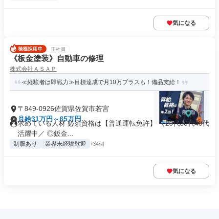
気になる
正社員
《板金塗装》自動車の修理
株式会社ＡＳＡＰ
≪経験者は即戦力≫目標達成で月10万プラスも！備品支給！
〒849-0926佐賀県佐賀市若宮
月給31万円～65万円
求めている人材 必須資格は【普通運転免許】 ＼20代30代40代
活躍中／ ◎鈑金...
制服あり
業界未経験歓迎
+34個
気になる