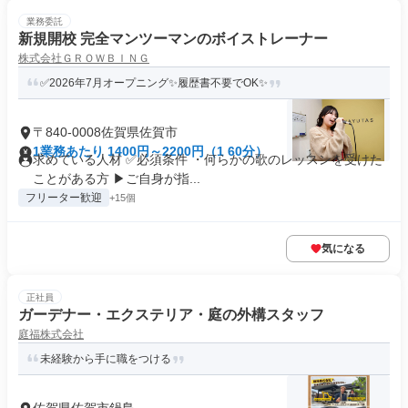
業務委託
新規開校 完全マンツーマンのボイストレーナー
株式会社ＧＲＯＷＢＩＮＧ
✅2026年7月オープニング✨履歴書不要でOK✨
〒840-0008佐賀県佐賀市
1業務あたり 1400円～2200円（1 60分）
求めている人材 ✅必須条件 ・何らかの歌のレッスンを受けた
ことがある方 ▶︎ご自身が指...
フリーター歓迎
+15個
気になる
正社員
ガーデナー・エクステリア・庭の外構スタッフ
庭福株式会社
未経験から手に職をつける