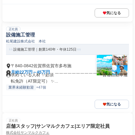
気になる
正社員
設備施工管理
松尾建設株式会社 本社
設備施工管理｜創業140年・年休125日
〒840-0842佐賀県佐賀市多布施
月給22万円～45万円
求めている人材 ✨必須 ￣￣￣￣￣￣￣￣￣￣ ・普通自動車運
転免許（AT限定可） ✨...
業界未経験歓迎
+47個
気になる
正社員
店舗スタッフ|サンマルクカフェ|エリア限定社員
株式会社サンマルクカフェ