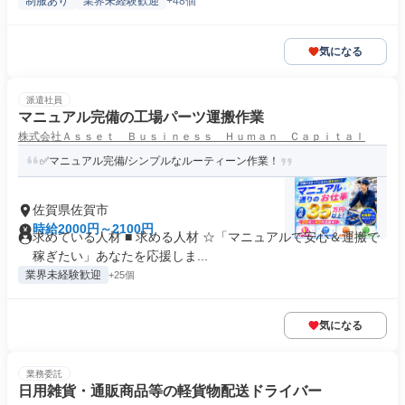
制服あり
業界未経験歓迎
+48個
気になる
派遣社員
マニュアル完備の工場パーツ運搬作業
株式会社Ａｓｓｅｔ Ｂｕｓｉｎｅｓｓ Ｈｕｍａｎ Ｃａｐｉｔａｌ
✅マニュアル完備/シンプルなルーティーン作業！
佐賀県佐賀市
時給2000円～2100円
求めている人材 ■ 求める人材 ☆「マニュアルで安心＆運搬で
稼ぎたい」あなたを応援しま...
業界未経験歓迎
+25個
気になる
業務委託
日用雑貨・通販商品等の軽貨物配送ドライバー