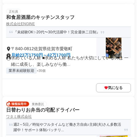
正社員
和食居酒屋のキッチンスタッフ
株式会社ENGINE
『未経験OK✨20代〜30代活躍中！完全週休二日制』
〒840-0812佐賀県佐賀市愛敬町
月給23万1750円～42万1700円
求めている人材 ■求める人材 私たちが大切にしているのは 一
緒に成長し、楽しみながら働...
業界未経験歓迎
+35個
気になる
業務委託
日替わりお弁当の宅配ドライバー
ワタミ株式会社
週2～5日／時短やフルタイムなど働き方自由♪主婦(夫)さん多数活
躍中！サポート体制バッチリ...