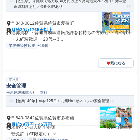
【佐賀駅】未経験でも月収30万円以上＆賞与最大202万円！奨学金
返還制度あり／長期休暇あり...
〒840-0812佐賀県佐賀市愛敬町
月給30万1765円以上
応募資格 ・普通自動車運転免許をお持ちの方歓迎 ・高卒以上
・未経験歓迎 ・20代～3...
業界未経験歓迎
+18個
気になる
正社員
安全管理
松尾建設株式会社 本社
【創業140年】年休125日！九州No1ゼネコンの安全管理
〒840-0842佐賀県佐賀市多布施
月給29万円～45万円
求めている人材 ✨必須 ￣￣￣￣￣￣￣￣￣￣ ・普通自動車運
転免許（AT限定可） ✨...