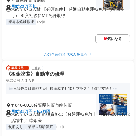
佐賀県佐賀市鍋島
月給22万円以上
求めている人材 【必須条件】 普通自動車運転免許（AT限定
可） ※入社後にMT免許取得...
業界未経験歓迎
+22個
気になる
この企業の類似求人を見る
正社員
《板金塗装》自動車の修理
株式会社ＡＳＡＰ
≪経験者は即戦力≫目標達成で月10万プラスも！備品支給！
〒840-0016佐賀県佐賀市南佐賀
月給31万円～65万円
求めている人材 必須資格は【普通運転免許】 ＼20代30代40代
活躍中／ ◎鈑金...
制服あり
業界未経験歓迎
+34個