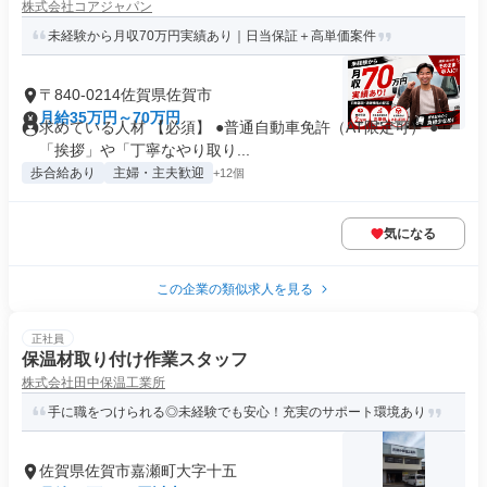
株式会社コアジャパン
未経験から月収70万円実績あり｜日当保証＋高単価案件
〒840-0214佐賀県佐賀市
月給35万円～70万円
求めている人材 【必須】 ●普通自動車免許（AT限定可） ●
「挨拶」や「丁寧なやり取り...
歩合給あり
主婦・主夫歓迎
+12個
気になる
この企業の類似求人を見る
正社員
保温材取り付け作業スタッフ
株式会社田中保温工業所
手に職をつけられる◎未経験でも安心！充実のサポート環境あり
佐賀県佐賀市嘉瀬町大字十五