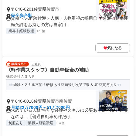
〒840-0201佐賀県佐賀市
完全歩合制
資格 ＜未経験歓迎＞人柄・人物重視の採用◎ ▼普通自動車運
転免許をお持ちの方は自家用...
業界未経験歓迎
+21個
気になる
正社員
《軽作業スタッフ》自動車鈑金の補助
株式会社ＡＳＡＰ
経験・スキル不問！研修あり◎頑張り次第で収入UP◎賞与あり
〒840-0016佐賀県佐賀市南佐賀
月給22万7000円～51万7000円
求めている人材 特別な経験やスキルは必要ありません！ 必要
なのは…【普通自動車免許だけ...
制服あり
業界未経験歓迎
+34個