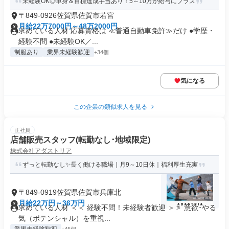
未経験OK◎単身＆目標達成手当あり！5～10万が給与にプラス
〒849-0926佐賀県佐賀市若宮
月給22万7000円～48万2000円
求めている人材 応募資格は ≪普通自動車免許≫だけ ●学歴・
経験不問 ●未経験OK／...
制服あり
業界未経験歓迎
+34個
気になる
この企業の類似求人を見る
正社員
店舗販売スタッフ(転勤なし･地域限定)
株式会社アダストリア
ずっと転勤なし✨長く働ける職場｜月9～10日休｜福利厚生充実
〒849-0919佐賀県佐賀市兵庫北
月給22万円～36万円
求めている人材 ＜＜ 経験不問！未経験者歓迎 ＞＞ 意欲･やる
気（ポテンシャル）を重視...