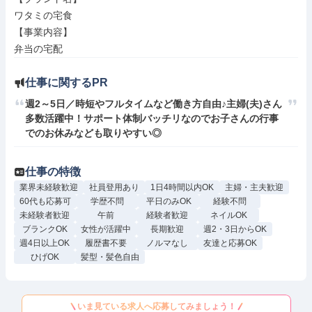
ワタミの宅食

【事業内容】

弁当の宅配
仕事に関するPR
週2～5日／時短やフルタイムなど働き方自由♪主婦(夫)さん
多数活躍中！サポート体制バッチリなのでお子さんの行事
でのお休みなども取りやすい◎
仕事の特徴
業界未経験歓迎
社員登用あり
1日4時間以内OK
主婦・主夫歓迎
60代も応募可
学歴不問
平日のみOK
経験不問
未経験者歓迎
午前
経験者歓迎
ネイルOK
ブランクOK
女性が活躍中
長期歓迎
週2・3日からOK
週4日以上OK
履歴書不要
ノルマなし
友達と応募OK
ひげOK
髪型・髪色自由
いま見ている求人へ応募してみましょう！