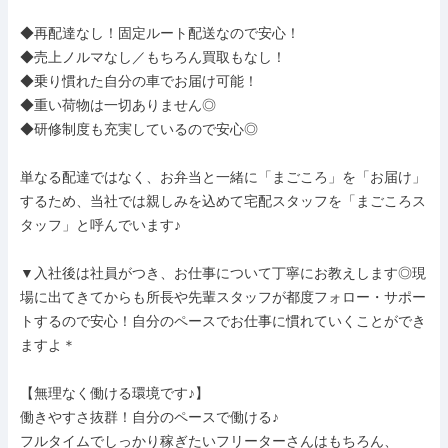
◆再配達なし！固定ルート配送なので安心！

◆売上ノルマなし／もちろん買取もなし！

◆乗り慣れた自分の車でお届け可能！

◆重い荷物は一切ありません◎

◆研修制度も充実しているので安心◎

単なる配達ではなく、お弁当と一緒に「まごころ」を「お届け」
するため、当社では親しみを込めて宅配スタッフを「まごころス
タッフ」と呼んでいます♪

▼入社後は社員がつき、お仕事について丁寧にお教えします◎現
場に出てきてからも所長や先輩スタッフが都度フォロー・サポー
トするので安心！自分のペースでお仕事に慣れていくことができ
ますよ＊

【無理なく働ける環境です♪】

働きやすさ抜群！自分のペースで働ける♪

フルタイムでしっかり稼ぎたいフリーターさんはもちろん、
