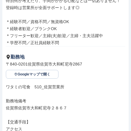
特別何か考えたり、手間がかかる心配などは一切ありません！

登録時は営業所が全面サポートします◎

＊経験不問／資格不問／無資格OK

＊経験者歓迎／ブランクOK

＊フリーター歓迎／主婦(夫)歓迎／主婦・主夫活躍中

＊学歴不問／正社員経験不問
勤務地
〒840-0201佐賀県佐賀市大和町尼寺2867
Googleマップで開く
ワタミの宅食　510_佐賀営業所

勤務地備考

佐賀県佐賀市大和町尼寺２８６７

【交通手段】

アクセス
