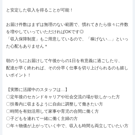
と安定した収入を得ることが可能！

お届け件数はまずは無理のない範囲で、慣れてきたら徐々に件数
を増やしていっていただければOKです◎

「収入保障制度」もご用意しているので、「稼げない…」といっ
た心配もありません＊

朝のうちにお届けして午後からの1日を有意義に過ごしたり、

配達が早く終われば、その分早く仕事を切り上げられるのも嬉し
いポイント！

【実際に活躍中のスタッフは…】

〇定年後のセカンドキャリアや社会交流の場が欲しかった方

〇扶養内に収まるように自由に調整して働きたい方

〇時間を有効活用して家事や育児の合間に働く方

〇子どもを連れて一緒に働く主婦の方

〇年々物価が上がっていく中で、収入も時間も両立していたい方
