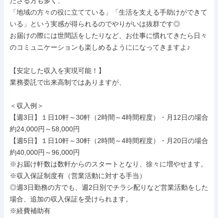
ださる方も多く、

「地域の方々の役に立てている」「生活を支える手助けができて
いる」という実感が得られるのでやりがいは抜群です◎

お届けの際には世間話をしたりなど、お仕事に慣れてきたら日々
のコミュニケーションも楽しめるようにになってきますよ♪

【安定した収入を実現可能！】

業務委託で出来高制ではありますが、

＜収入例＞

【週3日】１日10軒～30軒（2時間～4時間程度）・月12日の場合 
約24,000円～58,000円

【週5日】１日10軒～30軒（2時間～4時間程度）・月20日の場合 
約40,000円～96,000円

※お届け軒数は数軒からのスタートとなり、徐々に増やせます。

※収入保証制度有（営業活動に対する手当）

◎週3日勤務の方でも、週2日別でチラシ配りなど営業活動をした
場合、追加の収入保証を受けられます。

※経費補助有
