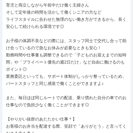
育児と両立しながら午前中だけ働く主婦さん

そして定年後の時間を活かして働くシニアの方など

ライフスタイルに合わせた無理のない働き方ができるから、長く
安心して続けられる環境です◎

お子様の体調不良などの際には、スタッフ同士で交代し合って助
け合っているので急なお休みが必要なときも安心！

勤務時間や仕事量も調整できるので「子どものお迎えまでの短時
間」や「プライベート優先の週2日だけ」など自由に働けるのも
ポイント◎

業務委託といっても、サポート体制がしっかり整っているため、
パートスタッフと同じ感覚で働くことができますよ♪

また、毎日ほぼ同じルートでの配送、乗り慣れた自分の車でのお
仕事なので負担少なく働くことができます◎

【やりがい抜群のあたたかい仕事＊】

お客様のお弁当を配達する際、笑顔で「ありがとう」と言ってく