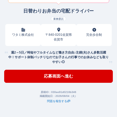
日替わりお弁当の宅配ドライバー
業務委託
ワタミ株式会社
〒840-0201佐賀県
完全歩合制
佐賀市
週2～5日／時短やフルタイムなど働き方自由♪主婦(夫)さん多数活躍
中！サポート体制バッチリなのでお子さんの行事でのお休みなども取り
やすい◎
応募画面へ進む
原稿ID：
030ee91d0216b346
掲載開始日：
2026/08/04（火）
問題を報告する