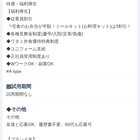
待遇・福利厚生

【福利厚生】

◆従業員割引

 ┗宅食のお弁当が半額！ミールキット(お料理キット)は3割引！

◆各種見舞金制度(慶弔/入院/災害/負傷)

◆ワタミ外食優待特典制度

◆ユニフォーム支給

◆正社員登用制度あり

◆WワークOK・副業OK

#A-type
試用期間
試用期間なし
その他
その他

友達と応募OK、履歴書不要、60代も応募可

【ブランド名】
