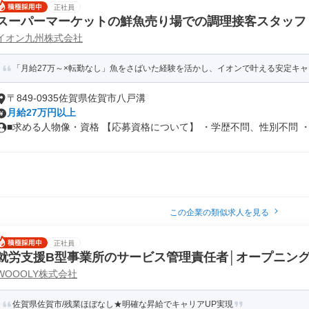
正社員
スーパーマーケットの鮮魚売り場での調理接客スタッフ
イオン九州株式会社
「月給27万～×転勤なし」魚をさばいた経験を活かし、イオンで叶える安定キ
〒849-0935佐賀県佐賀市八戸溝
月給27万円以上
■求める人物像・資格 【応募資格について】 ・学歴不問、性別不問 ・鮮
この企業の類似求人を見る
正社員
就労支援B型事業所のサービス管理責任者│オープニン
WOOOLY株式会社
佐賀県佐賀市/残業ほぼなし★明確な昇給でキャリアUP実現