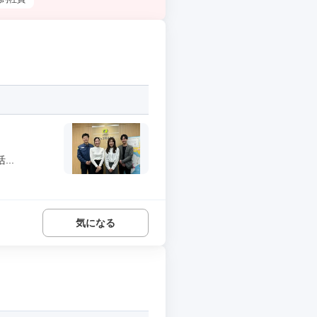
..
気になる