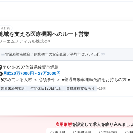
正社員
地域を支える医療機関へのルート営業
ジーエムメディカル株式会社
営業経験者歓迎／創業40年の安定企業／平均年収575.4万円
〒849-0937佐賀県佐賀市鍋島
月給20万7000円～27万2000円
求めている人材 ＜ 必須条件 ＞ ●普通自動車運転免許をお持ちの方 ●..
業界未経験歓迎
年間休日120日以上
資格取得支援あり
+17個
雇用形態
を設定して求人を絞り込みまし
正社員
派遣社員
業務委託
契