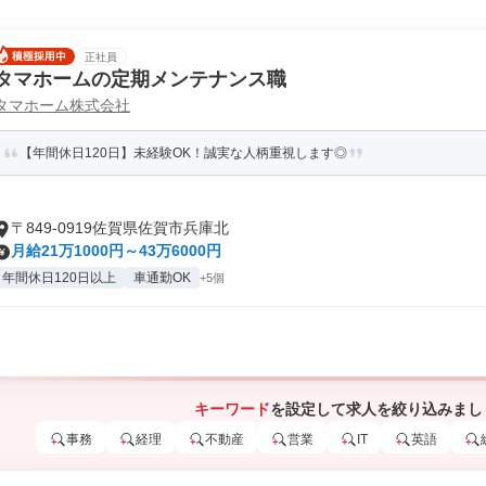
正社員
タマホームの定期メンテナンス職
タマホーム株式会社
【年間休日120日】未経験OK！誠実な人柄重視します◎
〒849-0919佐賀県佐賀市兵庫北
月給21万1000円～43万6000円
年間休日120日以上
車通勤OK
+5個
キーワード
を設定して求人を絞り込みまし
事務
経理
不動産
営業
IT
英語