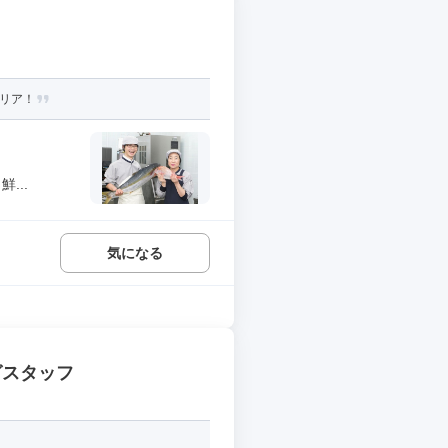
ャリア！
...
気になる
グスタッフ