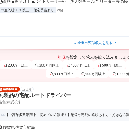
資格 ■高卒以上 ■バイトリーダーや、少人数チームの リーダー等の経..
中途入社50％以上
住宅手当あり
+9個
この企業の類似求人を見る
年収
を設定して求人を絞り込みましょ
200万円以上
300万円以上
400万円以上
500万円以上
800万円以上
900万円以上
1000
正社員
乳製品の宅配ルートドライバー
布亀株式会社
【中高年多数活躍中・初めての方歓迎！】配達や宅配の経験ある方・好きな方
佐賀県佐賀市鍋島