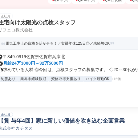
正社員
住宅向け太陽光の点検スタッフ
リフェコ株式会社
電気工事士の資格を活かせる！／実質年休125日◎／未経験OK
〒849-0919佐賀県佐賀市兵庫北
月給24万3000円～32万5000円
求めている人材 ◎今回は、点検スタッフの募集です。 ◇20～30代が活.
制服あり
業界未経験歓迎
資格取得支援あり
バイク通勤OK
+16個
正社員
【賞 与年4回】家に新しい価値を吹き込む企画営業
株式会社カチタス