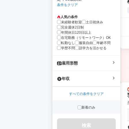
条件をクリア
人気の条件
未経験者歓迎
土日祝休み
完全週休2日制
年間休日120日以上
在宅勤務（リモートワーク）OK
転勤なし
服装自由
年齢不問
学歴不問
語学力を活かせる
雇用形態
年収
すべての条件をクリア
新着のみ
検索