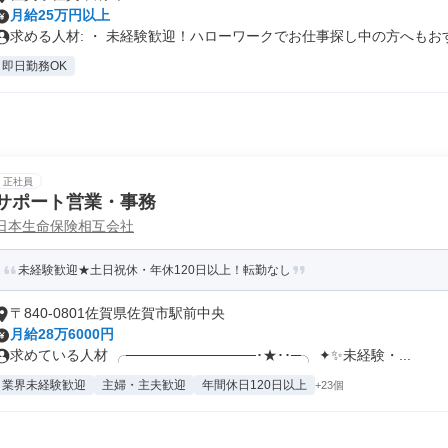
月給25万円以上
求める人材: ・ 未経験歓迎！ハローワークでお仕事探し中の方へもおす.
即日勤務OK
正社員
サポート営業・事務
日本生命保険相互会社
未経験歓迎★土日祝休・年休120日以上！転勤なし
〒840-0801佐賀県佐賀市駅前中央
月給28万6000円
求めている人材 ╭─────────────･★･･─╮ ✦✨未経験・...
業界未経験歓迎
主婦・主夫歓迎
年間休日120日以上
+23個