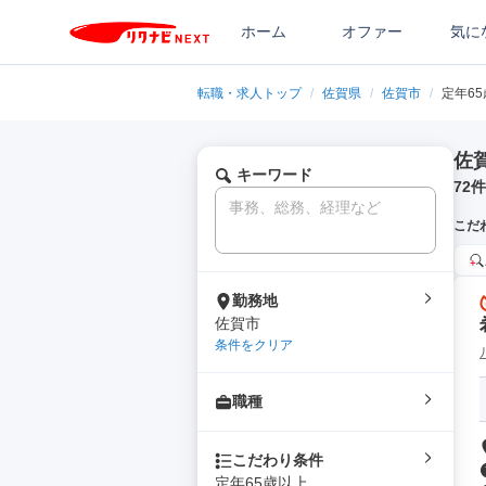
ホーム
オファー
気に
転職・求人トップ
/
佐賀県
/
佐賀市
/
定年6
佐
キーワード
72
件
こだ
勤務地
佐賀市
条件をクリア
職種
こだわり条件
定年65歳以上