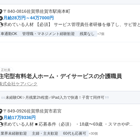
〒840-0816佐賀県佐賀市駅南本町
月給28万円～44万7000円
求めている人材 【必須】 サービス管理責任者研修を修了し、サビ管とし
車通勤OK
管理職・マネジメント経験歓迎
残業なし
+7個
正社員
住宅型有料老人ホーム・デイサービスの介護職員
株式会社ケアバンク
未経験OK✨月残業2h程度✅iPad入力で快適！子育て同伴可
〒849-0926佐賀県佐賀市若宮
月給17万9336円
求めている人材 ■ 応募条件（必須） ・18歳〜69歳 ・スマホやiP...
業界未経験歓迎
主婦・主夫歓迎
60代も応募可
+30個