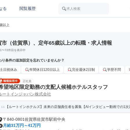
なる
閲覧履歴
求人検索
5歳以上
賀市（佐賀県）、定年65歳以上の転職・求人情報
1
〜
72
件目を表示中
わり条件の追加設定を忘れていませんか？
土日祝休み
年間休日120日以上
完全週休2日制
学歴不問
正社員
希望地区限定勤務の支配人候補ホテルスタッフ
ルートインジャパン株式会社
【ルートインホテルズ】未来の店舗責任者を募集【AIインタビュー動画での1次
〒840-0801佐賀県佐賀市駅前中央
月給31万円～41万円