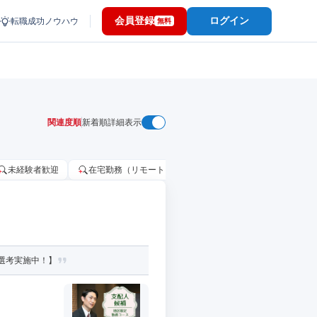
会員登録
ログイン
転職成功ノウハウ
無料
関連度順
新着順
詳細表示
未経験者歓迎
在宅勤務（リモートワーク）OK
家賃補助・住宅手当
選考実施中！】