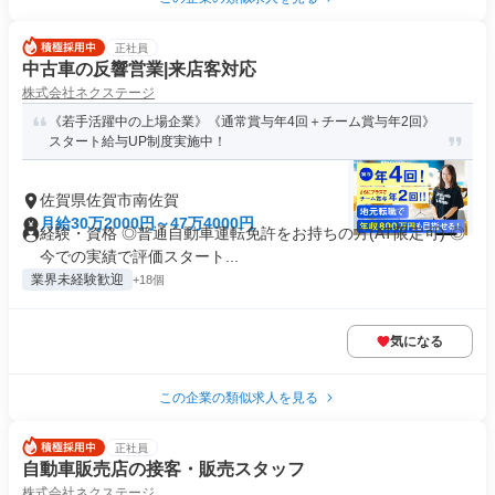
正社員
中古車の反響営業|来店客対応
株式会社ネクステージ
《若手活躍中の上場企業》《通常賞与年4回＋チーム賞与年2回》
スタート給与UP制度実施中！
佐賀県佐賀市南佐賀
月給30万2000円～47万4000円
経験・資格 ◎普通自動車運転免許をお持ちの方(AT限定可) ◎
今での実績で評価スタート...
業界未経験歓迎
+18個
気になる
この企業の類似求人を見る
正社員
自動車販売店の接客・販売スタッフ
株式会社ネクステージ