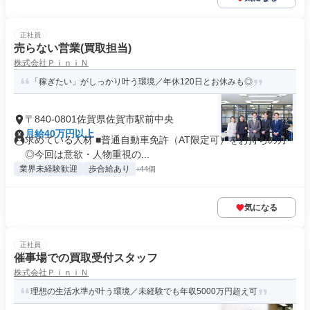
正社員
売らない営業(買取担当)
株式会社ＰｉｎｉＮ
「稼ぎたい」がしっかり叶う環境／年休120日とお休みも◎
〒840-0801佐賀県佐賀市駅前中央
月給40万円以上
求めている人材 ■普通自動車免許（AT限定可）をお持ちの方
◎今回は意欲・人物重視の...
業界未経験歓迎
歩合給あり
+44個
気になる
正社員
催事場での買取受付スタッフ
株式会社ＰｉｎｉＮ
理想の生活水準が叶う環境／未経験でも年収5000万円超え可