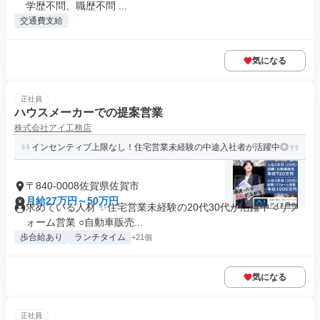
学歴不問、職歴不問 ...
交通費支給
気になる
正社員
ハウスメーカーでの提案営業
株式会社アイ工務店
インセンティブ上限なし！住宅営業未経験の中途入社者が活躍中◎
〒840-0008佐賀県佐賀市
月給27万円～50万円
求めている人材 ✨住宅営業未経験の20代30代が活躍中 ○リフ
ォーム営業 ○自動車販売...
歩合給あり
ランチタイム
+21個
気になる
正社員