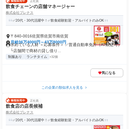
正社員
飲食チェーンの店舗マネージャー
株式会社プレナス
✅20代・30代活躍中！✅飲食経験歓迎・アルバイトのみOK
〒840-0016佐賀県佐賀市南佐賀
月給36万4000円～43万8000円
求めている人材 ＜応募条件＞ ✅普通自動車免許（AT限定可）
└店舗間で商材の貸し借り...
制服あり
ランチタイム
+32個
気になる
この企業の類似求人を見る
正社員
飲食店の店長候補
株式会社プレナス
✅20代・30代活躍中！✅飲食経験歓迎・アルバイトのみOK