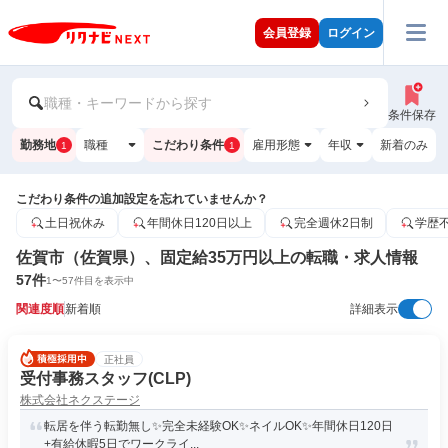
会員登録
ログイン
職種・キーワードから探す
条件保存
勤務地
職種
こだわり条件
雇用形態
年収
新着のみ
1
1
こだわり条件の追加設定を忘れていませんか？
土日祝休み
年間休日120日以上
完全週休2日制
学歴
佐賀市（佐賀県）、固定給35万円以上の転職・求人情報
57
件
1
〜
57
件目を表示中
関連度順
新着順
詳細表示
正社員
受付事務スタッフ(CLP)
株式会社ネクステージ
転居を伴う転勤無し✨完全未経験OK✨ネイルOK✨年間休日120日
+有給休暇5日でワークライ...