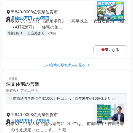
〒840-0008佐賀県佐賀市
月給28万円～40万円
求めている人材 【必須条件】 ・高卒以上 ・要普通自動車免許
（AT限定可） ・住宅の施...
制服あり
歩合給あり
+26個
気になる
この企業の類似求人を見る
正社員
注文住宅の営業
株式会社アイ工務店
前職給与考慮◎年収1000万円以上も可◎年末年始16連休あり
〒840-0008佐賀県佐賀市
月給35万円～65万円
求めている人材 ⭐提示給与については、 前職給与・役職考慮
のうえ決定いたします。 ＊職...