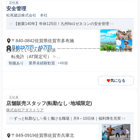
正社員
安全管理
松尾建設株式会社 本社
【創業140年】年休125日！九州No1ゼネコンの安全管理
〒840-0842佐賀県佐賀市多布施
月給29万円～45万円
求めている人材 ✨必須 ￣￣￣￣￣￣￣￣￣￣ ・普通自動車運
転免許（AT限定可） ✨...
制服あり
業界未経験歓迎
+48個
気になる
正社員
店舗販売スタッフ(転勤なし･地域限定)
株式会社アダストリア
ずっと転勤なし✨長く働ける職場｜月9～10日休｜福利厚生充実
〒849-0919佐賀県佐賀市兵庫北