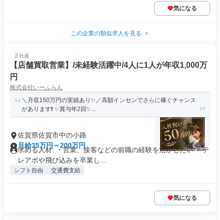
気になる
この企業の類似求人を見る
正社員
【店舗買取営業】/未経験活躍中/4人に1人が年収1,000万
円
株式会社いーふらん
＼月収150万円の実績あり✨／高額インセンでさらに稼ぐチャンス
があります❗ ✨賞与年2回✨...
佐賀県佐賀市中の小路
月給35万円～200万円
求める人材: ・営業、接客などの前職の経験を活かしたい ・テ
レアポや飛び込みを卒業し...
シフト自由
交通費支給
気になる