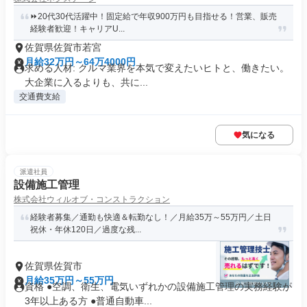
⏩️20代30代活躍中！固定給で年収900万円も目指せる！営業、販売
経験者歓迎！キャリアU...
佐賀県佐賀市若宮
月給32万円～64万4000円
求める人材: クルマ業界を本気で変えたいヒトと、働きたい。
大企業に入るよりも、共に...
交通費支給
気になる
派遣社員
設備施工管理
株式会社ウィルオブ・コンストラクション
経験者募集／通勤も快適＆転勤なし！／月給35万～55万円／土日
祝休・年休120日／過度な残...
佐賀県佐賀市
月給35万円～55万円
資格 ●空調、衛生、電気いずれかの設備施工管理の実務経験が
3年以上ある方 ●普通自動車...