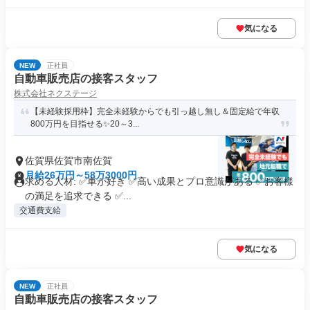
気になる
NEW
正社員
自動車販売店の接客スタッフ
株式会社ネクステージ
【未経験採用枠】完全未経験からでも引っ越し無し＆固定給で年収
800万円を目指せる✨20～3...
佐賀県佐賀市南佐賀
月給26万円～58万3000円
求める人材: ✅車が好き ✅高い成果とプロ意識がある ✅お客様
の満足を追求できる ✅...
交通費支給
気になる
NEW
正社員
自動車販売店の接客スタッフ