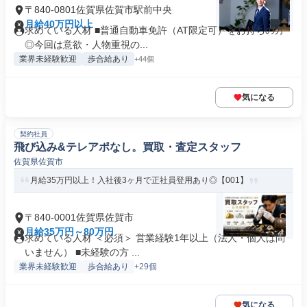
〒840-0801佐賀県佐賀市駅前中央
月給40万円以上
求めている人材 ■普通自動車免許（AT限定可）をお持ちの方
◎今回は意欲・人物重視の...
業界未経験歓迎
歩合給あり
+44個
気になる
契約社員
飛び込み&テレアポなし。買取・査定スタッフ
佐賀県佐賀市
月給35万円以上！入社後3ヶ月で正社員登用あり◎【001】
〒840-0001佐賀県佐賀市
月給35万円～80万円
求めている人材 ＜必須＞ 営業経験1年以上（法人・個人は問
いません） ■未経験の方 ...
業界未経験歓迎
歩合給あり
+29個
気になる