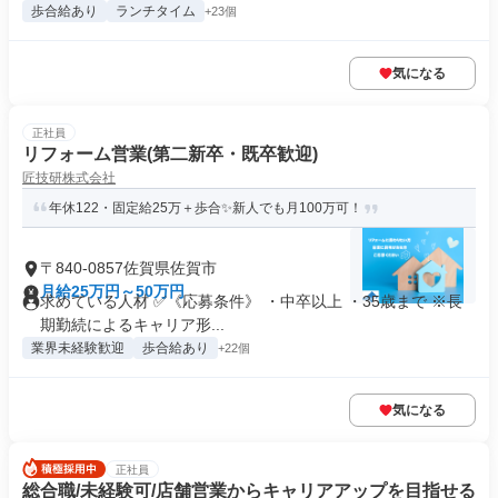
歩合給あり
ランチタイム
+23個
気になる
正社員
リフォーム営業(第二新卒・既卒歓迎)
匠技研株式会社
年休122・固定給25万＋歩合✨新人でも月100万可！
〒840-0857佐賀県佐賀市
月給25万円～50万円
求めている人材 ✅《応募条件》 ・中卒以上 ・35歳まで ※長
期勤続によるキャリア形...
業界未経験歓迎
歩合給あり
+22個
気になる
正社員
総合職/未経験可/店舗営業からキャリアアップを目指せる