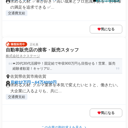
求める人材: ✅車が好き ✅高い成果とプロ意識がある ✅お客様
の満足を追求できる ✅...
交通費支給
気になる
正社員
自動車販売店の接客・販売スタッフ
株式会社ネクステージ
⏩️20代30代活躍中！固定給で年収900万円も目指せる！営業、販売
経験者歓迎！キャリアU...
佐賀県佐賀市南佐賀
月給32万円～64万4000円
求める人材: クルマ業界を本気で変えたいヒトと、働きたい。
大企業に入るよりも、共に...
交通費支給
気になる
この企業の類似求人を見る