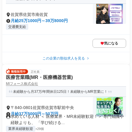
佐賀県佐賀市南佐賀
月給25万1000円～39万8000円
交通費支給
気になる
この企業の類似求人を見る
正社員
医療営業職(MR・医療機器営業)
MIフォース株式会社
未経験から月37万/年間休日125日！未経験からMR営業に！
〒840-0801佐賀県佐賀市駅前中央
月給37万5000円～50万円
求めている人材 ＜ 医療業界・MR未経験歓迎！＞ 専門知識や
経験よりも、 「学び続ける...
業界未経験歓迎
+29個