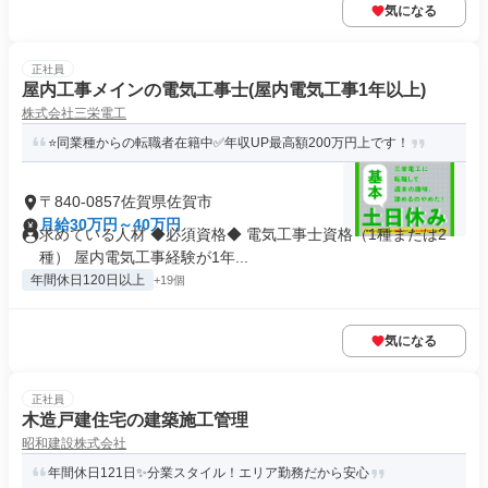
気になる
正社員
屋内工事メインの電気工事士(屋内電気工事1年以上)
株式会社三栄電工
⭐同業種からの転職者在籍中✅年収UP最高額200万円上です！
〒840-0857佐賀県佐賀市
月給30万円～40万円
求めている人材 ◆必須資格◆ 電気工事士資格（1種または2
種） 屋内電気工事経験が1年...
年間休日120日以上
+19個
気になる
正社員
木造戸建住宅の建築施工管理
昭和建設株式会社
年間休日121日✨分業スタイル！エリア勤務だから安心