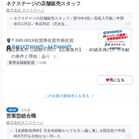
ネクステージの店舗販売スタッフ
株式会社 ネクステージ
ネクステージの店舗販売スタッフ／賞与年4回／高収入可能／年間
休日125日／来店対応（完全反...
〒840-0016佐賀県佐賀市南佐賀
月給24万3000円～64万4000円
応募条件 ◎経験不問◎ 【応募条件】 ・40歳未満の方 ※年齢
の条件と理由：あり （...
業界未経験歓迎
+16個
気になる
この企業の類似求人を見る
NEW
正社員
営業型総合職
株式会社ネクステージ
【未経験採用枠】完全未経験からでも引っ越し無し＆固定給で年収
800万円を目指せる✨20～3...