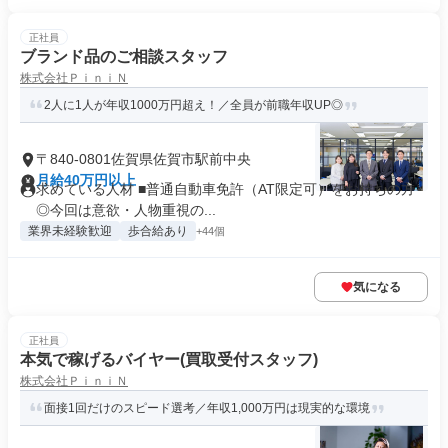
正社員
ブランド品のご相談スタッフ
株式会社ＰｉｎｉＮ
2人に1人が年収1000万円超え！／全員が前職年収UP◎
〒840-0801佐賀県佐賀市駅前中央
月給40万円以上
求めている人材 ■普通自動車免許（AT限定可）をお持ちの方
◎今回は意欲・人物重視の...
業界未経験歓迎
歩合給あり
+44個
気になる
正社員
本気で稼げるバイヤー(買取受付スタッフ)
株式会社ＰｉｎｉＮ
面接1回だけのスピード選考／年収1,000万円は現実的な環境