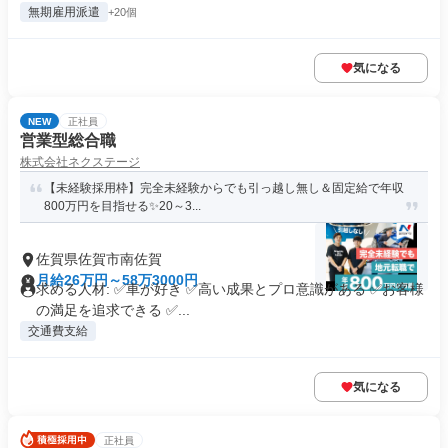
無期雇用派遣
+20個
気になる
NEW
正社員
営業型総合職
株式会社ネクステージ
【未経験採用枠】完全未経験からでも引っ越し無し＆固定給で年収
800万円を目指せる✨20～3...
佐賀県佐賀市南佐賀
月給26万円～58万3000円
求める人材: ✅車が好き ✅高い成果とプロ意識がある ✅お客様
の満足を追求できる ✅...
交通費支給
気になる
正社員