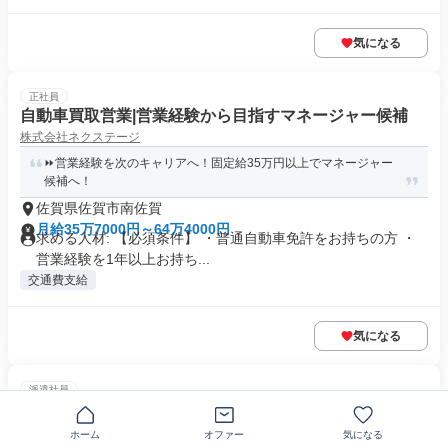
気になる
正社員
自動車買取営業|営業経験から目指すマネージャー候補
株式会社ネクステージ
⏩️営業経験を次のキャリアへ！固定給35万円以上でマネージャー
候補へ！
佐賀県佐賀市南佐賀
月給35万7000円～64万4000円
求める人材: 【必須条件】 ・普通自動車免許をお持ちの方 ・
営業経験を1年以上お持ち...
交通費支給
気になる
派遣社員
建築施工管理
株式会社ウィルオブ・コンストラクション
ホーム
オファー
気になる