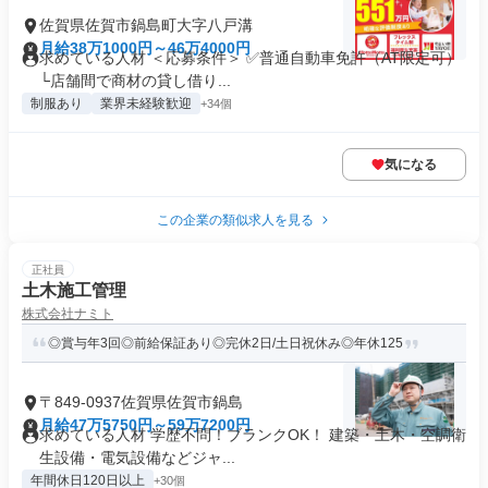
佐賀県佐賀市鍋島町大字八戸溝
月給38万1000円～46万4000円
求めている人材 ＜応募条件＞ ✅普通自動車免許（AT限定可）
└店舗間で商材の貸し借り...
制服あり
業界未経験歓迎
+34個
気になる
この企業の類似求人を見る
正社員
土木施工管理
株式会社ナミト
◎賞与年3回◎前給保証あり◎完休2日/土日祝休み◎年休125
〒849-0937佐賀県佐賀市鍋島
月給47万5750円～59万7200円
求めている人材 学歴不問！ブランクOK！ 建築・土木・空調衛
生設備・電気設備などジャ...
年間休日120日以上
+30個