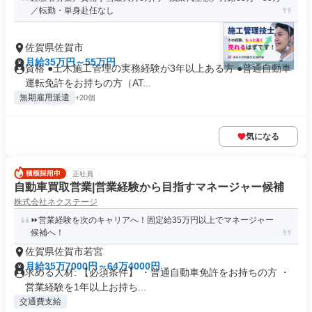
／転勤・単身赴任なし
佐賀県佐賀市
月給35万円～55万円
資格 ●土木施工管理の実務経験が3年以上ある方 ●普通自動車
運転免許をお持ちの方（AT...
無期雇用派遣
+20個
気になる
正社員
自動車買取営業|営業経験から目指すマネージャー候補
株式会社ネクステージ
⏩️営業経験を次のキャリアへ！固定給35万円以上でマネージャー
候補へ！
佐賀県佐賀市若宮
月給35万7000円～64万4000円
求める人材: 【必須条件】 ・普通自動車免許をお持ちの方 ・
営業経験を1年以上お持ち...
交通費支給