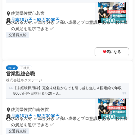
佐賀県佐賀市若宮
月給26万円～58万3000円
求める人材: ✅車が好き ✅高い成果とプロ意識がある ✅お客様
の満足を追求できる ✅...
交通費支給
気になる
NEW
正社員
営業型総合職
株式会社ネクステージ
【未経験採用枠】完全未経験からでも引っ越し無し＆固定給で年収
800万円を目指せる✨20～3...
佐賀県佐賀市南佐賀
月給26万円～58万3000円
求める人材: ✅車が好き ✅高い成果とプロ意識がある ✅お客様
の満足を追求できる ✅...
交通費支給