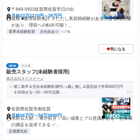
〒849-0923佐賀県佐賀市日の出
月給22万2270円～39万円
資格 ■要理容師免許 ※ただし美容師経験がある方は 資格支援
があり、理容への転向可能！...
業界未経験歓迎
歩合給あり
+17個
気になる
NEW
正社員
販売スタッフ(未経験者採用)
株式会社ネクステージ
第二新卒＆完全未経験歓迎❗引っ越し無し＆固定給で年収800万円
を目指せる✨20～30代活躍...
佐賀県佐賀市南佐賀
月給26万円～58万3000円
求める人材: ✅車が好き ✅高い成果とプロ意識がある ✅お客様
の満足を追求できる ✅...
交通費支給