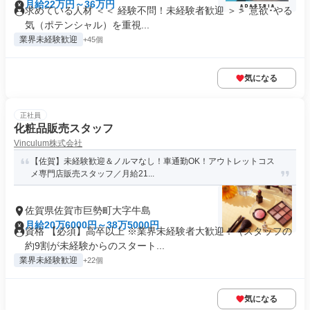
月給22万円～36万円
求めている人材 ＜＜ 経験不問！未経験者歓迎 ＞＞ 意欲･やる
気（ポテンシャル）を重視...
業界未経験歓迎
+45個
気になる
正社員
化粧品販売スタッフ
Vinculum株式会社
【佐賀】未経験歓迎＆ノルマなし！車通勤OK！アウトレットコス
メ専門店販売スタッフ／月給21...
佐賀県佐賀市巨勢町大字牛島
月給20万6000円～38万5000円
資格 【必須】高卒以上 ※業界未経験者大歓迎！（スタッフの
約9割が未経験からのスタート...
業界未経験歓迎
+22個
気になる