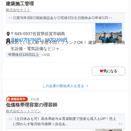
建築施工管理
株式会社ナミト
◎賞与年3回◎前給保証あり◎完休2日/土日祝休み◎年休125
〒849-0937佐賀県佐賀市鍋島
月給47万5750円～59万7200円
求めている人材 学歴不問！ブランクOK！ 建築・土木・空調衛
生設備・電気設備などジャ...
年間休日120日以上
+30個
気になる
この企業の類似求人を見る
正社員
低価格帯理容室の理容師
株式会社カットツイン
《土日休みも可》高水準給与＆育成制度で技術も収入もUP！売上
に関わらず毎月給与保障＋歩合あ...