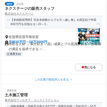
NEW
正社員
ネクステージの販売スタッフ
株式会社ネクステージ
【未経験採用枠】完全未経験からでも引っ越し無し＆固定給で年収
800万円を目指せる✨20～3...
佐賀県佐賀市南佐賀
月給26万円～58万3000円
求める人材: ✅車が好き ✅高い成果とプロ意識がある ✅お客様
の満足を追求できる ✅...
交通費支給
気になる
この企業の類似求人を見る
派遣社員
土木施工管理
株式会社ウィルオブ・コンストラクション
経験者募集／資格手当最大月8万円・残業代全額／月給35万～55万