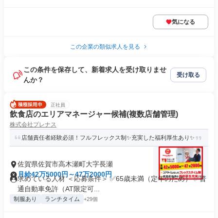
気になる
この企業の類似求人を見る
この条件を保存して、新着求人を受け取りませ
受け取る
んか？
正社員
飲食店のエリアマネージャー候補(複数店舗管理)
株式会社プレナス
店舗責任者経験必須！フルフレックス制✨充実した福利厚生あり✨
佐賀県佐賀市高木瀬町大字長瀬
月給42万5000円～47万2000円
求めている人材 ＜応募条件＞ ✅65歳未満（定年のため） ✅普
通自動車免許（AT限定可...
制服あり
ランチタイム
+29個