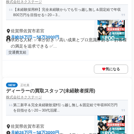
株式会社ネクステージ
【未経験採用枠】完全未経験からでも引っ越し無し＆固定給で年収
800万円を目指せる✨20～3...
佐賀県佐賀市若宮
月給26万円～58万3000円
求める人材: ✅車が好き ✅高い成果とプロ意識がある ✅お客様
の満足を追求できる ✅...
交通費支給
気になる
NEW
正社員
ディーラーの買取スタッフ(未経験者採用)
株式会社ネクステージ
第二新卒＆完全未経験歓迎❗引っ越し無し＆固定給で年収800万円
を目指せる✨20～30代活躍...
佐賀県佐賀市若宮
月給26万円～58万3000円