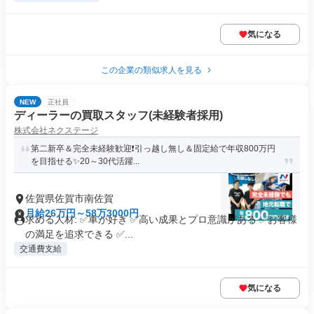
気になる
この企業の類似求人を見る
NEW
正社員
ディーラーの買取スタッフ(未経験者採用)
株式会社ネクステージ
第二新卒＆完全未経験歓迎❗引っ越し無し＆固定給で年収800万円
を目指せる✨20～30代活躍...
佐賀県佐賀市南佐賀
月給26万円～58万3000円
求める人材: ✅車が好き ✅高い成果とプロ意識がある ✅お客様
の満足を追求できる ✅...
交通費支給
気になる