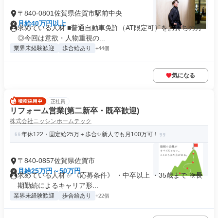
〒840-0801佐賀県佐賀市駅前中央
月給40万円以上
求めている人材 ■普通自動車免許（AT限定可）をお持ちの方
◎今回は意欲・人物重視の...
業界未経験歓迎
歩合給あり
+44個
気になる
正社員
リフォーム営業(第二新卒・既卒歓迎)
株式会社ニッシンホームテック
年休122・固定給25万＋歩合✨新人でも月100万可！
〒840-0857佐賀県佐賀市
月給25万円～50万円
求めている人材 ✅《応募条件》 ・中卒以上 ・35歳まで ※長
期勤続によるキャリア形...
業界未経験歓迎
歩合給あり
+22個