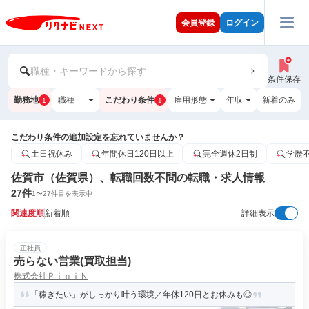
会員登録
ログイン
職種・キーワードから探す
条件保存
勤務地
職種
こだわり条件
雇用形態
年収
新着のみ
1
1
こだわり条件の追加設定を忘れていませんか？
土日祝休み
年間休日120日以上
完全週休2日制
学歴
佐賀市（佐賀県）、転職回数不問の転職・求人情報
27
件
1
〜
27
件目を表示中
関連度順
新着順
詳細表示
正社員
売らない営業(買取担当)
株式会社ＰｉｎｉＮ
「稼ぎたい」がしっかり叶う環境／年休120日とお休みも◎