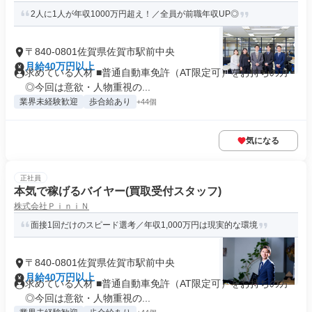
2人に1人が年収1000万円超え！／全員が前職年収UP◎
〒840-0801佐賀県佐賀市駅前中央
月給40万円以上
求めている人材 ■普通自動車免許（AT限定可）をお持ちの方
◎今回は意欲・人物重視の...
業界未経験歓迎
歩合給あり
+44個
気になる
正社員
本気で稼げるバイヤー(買取受付スタッフ)
株式会社ＰｉｎｉＮ
面接1回だけのスピード選考／年収1,000万円は現実的な環境
〒840-0801佐賀県佐賀市駅前中央
月給40万円以上
求めている人材 ■普通自動車免許（AT限定可）をお持ちの方
◎今回は意欲・人物重視の...