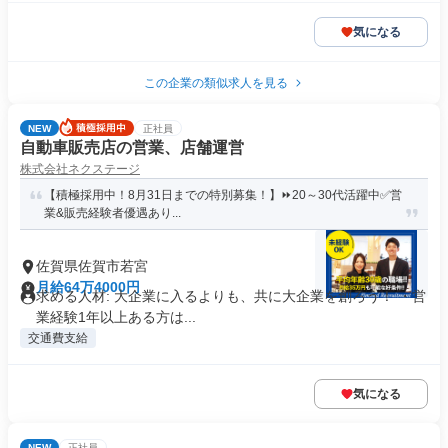
気になる
この企業の類似求人を見る
NEW
正社員
自動車販売店の営業、店舗運営
株式会社ネクステージ
【積極採用中！8月31日までの特別募集！】⏩️20～30代活躍中✅営
業&販売経験者優遇あり...
佐賀県佐賀市若宮
月給64万4000円
求める人材: 大企業に入るよりも、共に大企業を創ろう！ ・営
業経験1年以上ある方は...
交通費支給
気になる
NEW
正社員