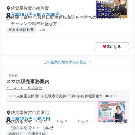
佐賀県佐賀市南佐賀
月給29万円～60万7000円
経験・資格 ◎普通自動車運転免許をお持ちの方(AT限定可) ◎
チャレンジ精神旺盛な方 ...
業界未経験歓迎
+17個
気になる
この企業の類似求人を見る
正社員
スマホ販売事務案内
Ｙ．Ｗ．Ｃ．株式会社
✨人柄重視採用✨未経験者◎完休2日制♪有給休暇消化率100％
佐賀県佐賀市兵庫北
月給22万円～45万円
求める人材: ＊☆＊――＊☆＊――＊☆＊――＊☆＊ ✨人柄重
視の採用です✨ 【学歴...
残業なし
交通費支給