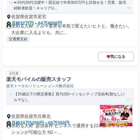
⏩️20代30代活躍中！固定給で年収900万円も目指せる！営業、販売
経験者歓迎！キャリアU...
佐賀県佐賀市若宮
月給32万円～64万4000円
求める人材: クルマ業界を本気で変えたいヒトと、働きたい。
大企業に入るよりも、共に...
交通費支給
気になる
正社員
楽天モバイルの販売スタッフ
楽天トータルソリューションズ株式会社
【35歳以下の限定募集】賞与2回+インセンティブ支給/転勤なし/ノ
ルマなし
佐賀県佐賀市兵庫北
月給24万5250円～65万350円
求める人材: 必須条件 ビジネスで通用する日本語コミュニケー
ションが可能な方 N2～...