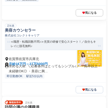
気になる
正社員
美容カウンセラー
株式会社コレクトキャリア
≪職歴・転職回数不問♪≫充実の研修で安心スタート！／自分もキ
レイに脱毛無料♪
佐賀県佐賀市兵庫北
月給18万円～27万5000円
求める人材: ＼応募条件はとってもシンプル♪／ ・高卒以上・
未経験OK◎ ・美容に興...
即日勤務OK
駅近5分以内
気になる
正社員
訪問介護の介護職員