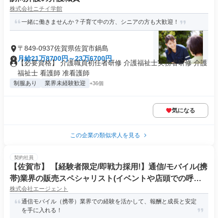
株式会社ニチイ学館
一緒に働きませんか？子育て中の方、シニアの方も大歓迎！
〒849-0937佐賀県佐賀市鍋島
月給21万8700円～23万6700円
【必要資格】 介護職員初任者研修 介護福祉士実務者研修 介護
福祉士 看護師 准看護師
制服あり
業界未経験歓迎
+36個
気になる
この企業の類似求人を見る
契約社員
【佐賀市】 【経験者限定/即戦力採用!】通信/モバイル(携
帯)業界の販売スペシャリスト(イベントや店頭での呼び
株式会社エージェント
込み案内)(FDS/PJ)
通信モバイル（携帯）業界での経験を活かして、報酬と成長と安定
を手に入れる！