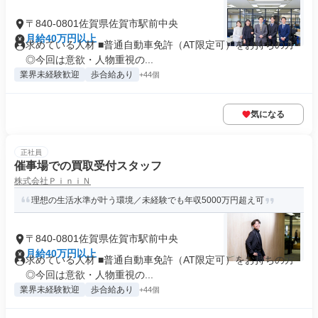
〒840-0801佐賀県佐賀市駅前中央
月給40万円以上
求めている人材 ■普通自動車免許（AT限定可）をお持ちの方
◎今回は意欲・人物重視の...
業界未経験歓迎
歩合給あり
+44個
気になる
正社員
催事場での買取受付スタッフ
株式会社ＰｉｎｉＮ
理想の生活水準が叶う環境／未経験でも年収5000万円超え可
〒840-0801佐賀県佐賀市駅前中央
月給40万円以上
求めている人材 ■普通自動車免許（AT限定可）をお持ちの方
◎今回は意欲・人物重視の...
業界未経験歓迎
歩合給あり
+44個