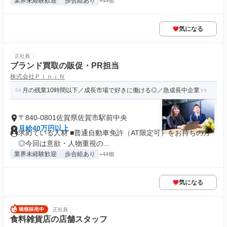
業界未経験歓迎
歩合給あり
+44個
気になる
正社員
ブランド買取の販促・PR担当
株式会社ＰｉｎｉＮ
月の残業10時間以下／成長市場で好きに働ける◎／急成長中企業
〒840-0801佐賀県佐賀市駅前中央
月給40万円以上
求めている人材 ■普通自動車免許（AT限定可）をお持ちの方
◎今回は意欲・人物重視の...
業界未経験歓迎
歩合給あり
+44個
気になる
正社員
食料雑貨店の店舗スタッフ