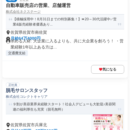
自動車販売店の営業、店舗運営
株式会社ネクステージ
【積極採用中！8月31日までの特別募集！】⏩️20～30代活躍中✅営
業&販売経験者優遇あり...
佐賀県佐賀市南佐賀
月給64万4000円
求める人材: 大企業に入るよりも、共に大企業を創ろう！ ・営
業経験1年以上ある方は...
交通費支給
気になる
正社員
脱毛サロンスタッフ
株式会社コレクトキャリア
９割が美容業界未経験スタート！社会人デビューも大歓迎♪美容関
連の福利厚生も充実（脱毛無料）
佐賀県佐賀市兵庫北