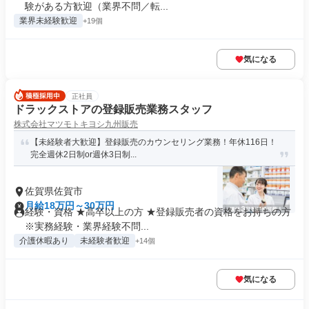
験がある方歓迎（業界不問／転...
業界未経験歓迎
+19個
気になる
正社員
ドラックストアの登録販売業務スタッフ
株式会社マツモトキヨシ九州販売
【未経験者大歓迎】登録販売のカウンセリング業務！年休116日！
完全週休2日制or週休3日制...
佐賀県佐賀市
月給18万円～30万円
経験・資格 ★高卒以上の方 ★登録販売者の資格をお持ちの方
※実務経験・業界経験不問...
介護休暇あり
未経験者歓迎
+14個
気になる