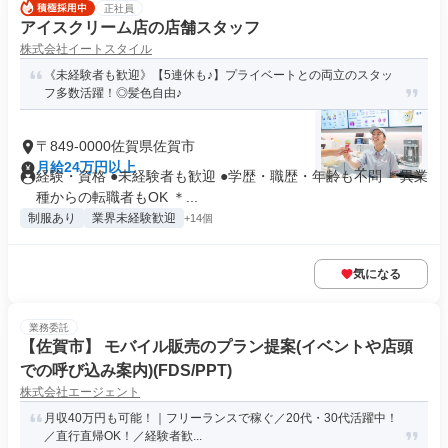
正社員
アイスクリーム店の店舗スタッフ
株式会社イートスタイル
《未経験者も歓迎》【5連休も♪】プライベートとの両立のスタッ
フ多数活躍！◎髪色自由♪
〒849-0000佐賀県佐賀市
月給24万円以上
経験・資格 ●未経験者も歓迎 ●学歴・職歴・年齢も不問 ＊異業
種からの転職者もOK ＊...
制服あり
業界未経験歓迎
+14個
気になる
業務委託
【佐賀市】 モバイル販売のプラン提案(イベントや店頭
での呼び込み案内)(FDS/PPT)
株式会社エージェント
月収40万円も可能！｜フリーランスで稼ぐ／20代・30代活躍中！
／直行直帰OK！／経験者歓...