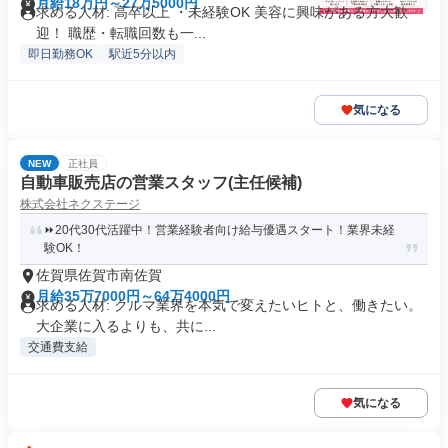
月給18万円～27万5000円
求める人材: 高卒以上 ・未経験OK 美容に興味がある方大歓
迎！ 職歴・転職回数も一...
即日勤務OK
駅近5分以内
気になる
NEW
正社員
自動車販売店の営業スタッフ(主任候補)
株式会社ネクステージ
⏩️20代30代活躍中！営業経験者向け給与優遇スタート！業界未経
験OK！
佐賀県佐賀市南佐賀
月給35万7000円～64万4000円
求める人材: クルマ業界を本気で変えたいヒトと、働きたい。
大企業に入るよりも、共に...
交通費支給
気になる