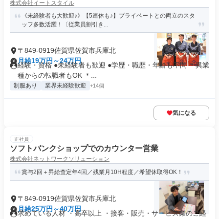
株式会社イートスタイル
《未経験者も大歓迎♪》【5連休も♪】プライベートとの両立のスタ
ッフ多数活躍！〔従業員割引き...
〒849-0919佐賀県佐賀市兵庫北
月給19万円～24万円
経験・資格 ●未経験者も歓迎 ●学歴・職歴・年齢も不問 ＊異業
種からの転職者もOK ＊...
制服あり
業界未経験歓迎
+14個
気になる
正社員
ソフトバンクショップでのカウンター営業
株式会社ネットワークソリューション
賞与2回＋昇給査定年4回／残業月10H程度／希望休取得OK！
〒849-0919佐賀県佐賀市兵庫北
月給25万円～40万円
求めている人材 ・高卒以上 ・接客・販売・サービス業のご経