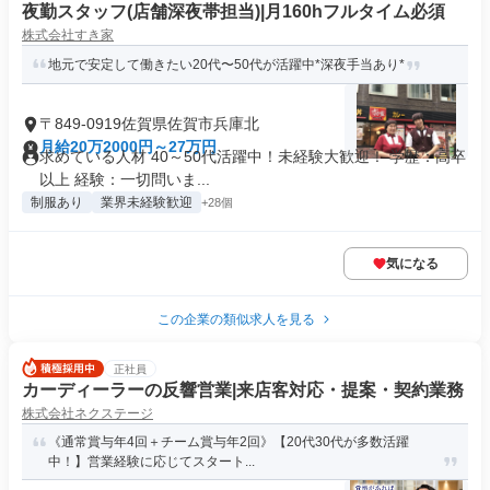
夜勤スタッフ(店舗深夜帯担当)|月160hフルタイム必須
株式会社すき家
地元で安定して働きたい20代〜50代が活躍中*深夜手当あり*
〒849-0919佐賀県佐賀市兵庫北
月給20万2000円～27万円
求めている人材 40～50代活躍中！未経験大歓迎！ 学歴：高卒
以上 経験：一切問いま...
制服あり
業界未経験歓迎
+28個
気になる
この企業の類似求人を見る
正社員
カーディーラーの反響営業|来店客対応・提案・契約業務
株式会社ネクステージ
《通常賞与年4回＋チーム賞与年2回》【20代30代が多数活躍
中！】営業経験に応じてスタート...