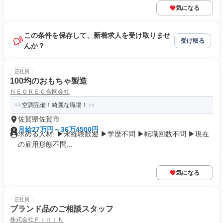
気になる
この条件を保存して、新着求人を受け取りませ
受け取る
んか？
正社員
100均のおもちゃ製造
ＮＥＯＲＥＣ合同会社
空調完備！綺麗な職場！
佐賀県佐賀市
月給27万円～36万4500円
求める人材: ▶︎未経験歓迎 ▶︎学歴不問 ▶︎転職回数不問 ▶︎現在
の雇用形態不問...
気になる
正社員
ブランド品のご相談スタッフ
株式会社ＰｉｎｉＮ