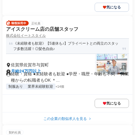
気になる
正社員
アイスクリーム店の店舗スタッフ
株式会社イートスタイル
《未経験者も歓迎》【5連休も♪】プライベートとの両立のスタッ
フ多数活躍！◎髪色自由♪
佐賀県佐賀市与賀町
月給24万円以上
経験・資格 ●未経験者も歓迎 ●学歴・職歴・年齢も不問 ＊異業
種からの転職者もOK ＊...
制服あり
業界未経験歓迎
+14個
気になる
この企業の類似求人を見る
契約社員