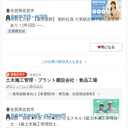
佐賀県佐賀市
月給35万円～40万円
求める人材: 【雇用形態】 契約社員 ※実績次第で正社員登用
あり！(年1回) ──...
交通費支給
気になる
この企業の類似求人を見る
派遣社員
土木施工管理・プラント建設会社・食品工場
JAGフィールド株式会社
業界経験者向け【車通勤OK・寮完備・佐賀県諸富町】
佐賀県佐賀市
月給30万4826円～76万5000円
経験・資格 ■学歴 不問 ■活かせるスキル 1級土木施工管理技
士・1級土木施工管理技士...