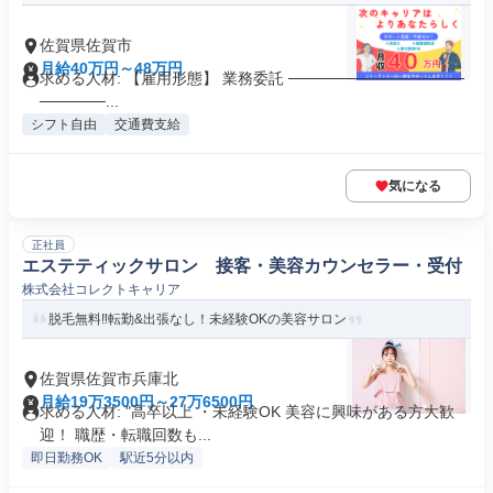
佐賀県佐賀市
月給40万円～48万円
求める人材: 【雇用形態】 業務委託 ────────────────
──────...
シフト自由
交通費支給
気になる
正社員
エステティックサロン 接客・美容カウンセラー・受付
株式会社コレクトキャリア
脱毛無料‼転勤&出張なし！未経験OKの美容サロン
佐賀県佐賀市兵庫北
月給19万3500円～27万6500円
求める人材: "高卒以上 ・未経験OK 美容に興味がある方大歓
迎！ 職歴・転職回数も...
即日勤務OK
駅近5分以内