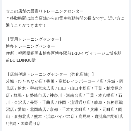
☆この店舗の最寄りトレーニングセンター

＊移動時間は該当店舗からの電車移動時間の目安です。近い方に
通うことができます！

【専用トレーニングセンター】

博多トレーニングセンター

住所：福岡県福岡市博多区博多駅前1-18-4 ヴィラージュ博多駅
前BUILDING8階

【店舗併設トレーニングセンター（強化店舗）】

茨城・ひたちなか店 / 香川・高松レインボーロード店 / 茨城・阿
見店 / 栃木・宇都宮末広店 / 山口・山口小郡店 / 千葉・柏増尾台
店 / 群馬・伊勢崎市店 / 神奈川・湘南台店 / 千葉・本八幡店 / 石
川・金沢店 / 長野・千曲店 / 静岡・流通通り店 / 岐阜・各務原鵜
沼店 / 愛知・北岡崎店 / 京都・千本丸太町店 / 兵庫・元町店 / 岡
山・倉敷北店 / 熊本・浜線バイパス店 / 鹿児島・鹿児島吉野町店 
/ 沖縄・国際通り店
