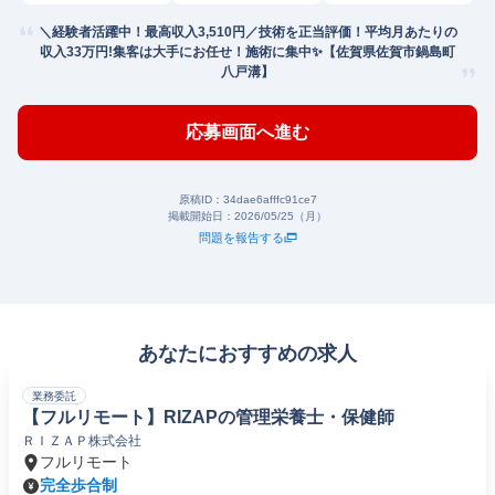
＼経験者活躍中！最高収入3,510円／技術を正当評価！平均月あたりの
収入33万円!集客は大手にお任せ！施術に集中✨【佐賀県佐賀市鍋島町
八戸溝】
応募画面へ進む
原稿ID：
34dae6afffc91ce7
掲載開始日：
2026/05/25（月）
問題を報告する
あなたにおすすめの求人
業務委託
【フルリモート】RIZAPの管理栄養士・保健師
ＲＩＺＡＰ株式会社
フルリモート
完全歩合制