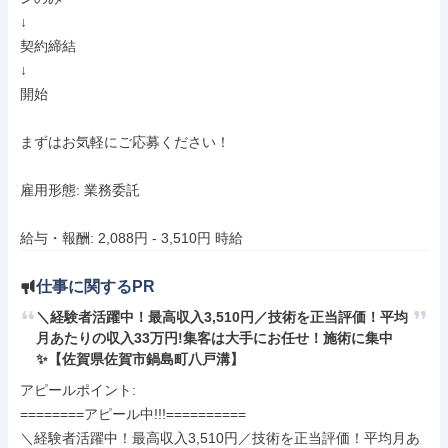
↓

契約締結

↓

開始

まずはお気軽にご応募ください！

雇用形態: 業務委託

給与・報酬: 2,088円 - 3,510円 時給
仕事に関するPR
＼経験者活躍中！最高収入3,510円／技術を正当評価！平均
月あたりの収入33万円!集客は大手にお任せ！施術に集中
✨【佐賀県佐賀市鍋島町八戸溝】
アピールポイント: 

========アピール中!!!==========

＼経験者活躍中！最高収入3,510円／技術を正当評価！平均月あ