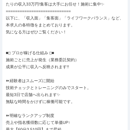
たりの収入33万円!集客は大手にお任せ！施術に集中✨

============================

以下に、「収入面」「集客面」「ライフワークバランス」など、

本求人の各特徴をまとめております。

気になる方はぜひご覧ください！

■□ プロが稼げる仕組み □■

施術ごとに売上が発生（業務委託契約）

成果が公平に収入へ反映されます!!

⏩経験者はスムーズに開始

技術チェックとトレーニングのみでスタート。

最短3日で店舗へ出られます✨

無駄な時間をかけずに稼働可能です。

⏩明確なランクアップ制度

売上や指名獲得数に応じて単価UP↑

最大【60分3,510円】まで昇給。
