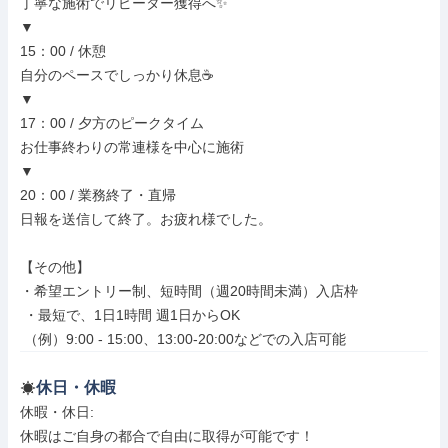
丁寧な施術でリピーター獲得へ✨

▼

15：00 / 休憩

自分のペースでしっかり休息☕

▼

17：00 / 夕方のピークタイム

お仕事終わりの常連様を中心に施術

▼

20：00 / 業務終了・直帰

日報を送信して終了。お疲れ様でした。

【その他】

・希望エントリー制、短時間（週20時間未満）入店枠

 ・最短で、1日1時間 週1日からOK

 （例）9:00 - 15:00、13:00-20:00などでの入店可能
休日・休暇
休暇・休日: 

休暇はご自身の都合で自由に取得が可能です！