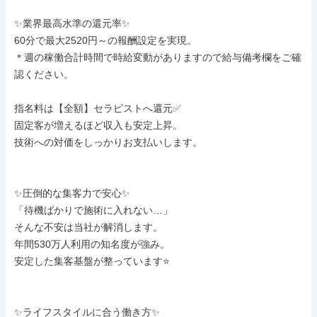
✨業界最高水準の還元率✨

60分で最大2520円～の報酬設定を実現。

＊週の稼働合計時間で時給変動がありますので給与備考欄をご確
認ください。

指名料は【全額】セラピストへ還元✅

固定客が増えるほど収入も安定上昇。

技術への対価をしっかりお支払いします。

✨圧倒的な集客力で安心✨

「待機ばかりで施術に入れない…」

そんな不安は当社が解消します。

年間530万人利用の知名度が強み。

安定した集客基盤が整っています⭐

✨ライフスタイルに合う働き方✨
