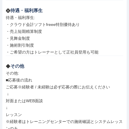
待遇・福利厚生
待遇・福利厚生: 

・クラウド会計ソフトfreee特別優待あり

・売上短期精算制度

・見舞金制度

・施術割引制度

・ご希望の方はトレーナーとして正社員登用も可能
その他
その他: 

■応募後の流れ

ご応募※経験者 / 未経験は必ず応募の際にお伝えください

 ↓

対面またはWEB面談

↓

レッスン

※経験者はトレーニングセンターでの施術確認とシステムレッス
ンのみ
