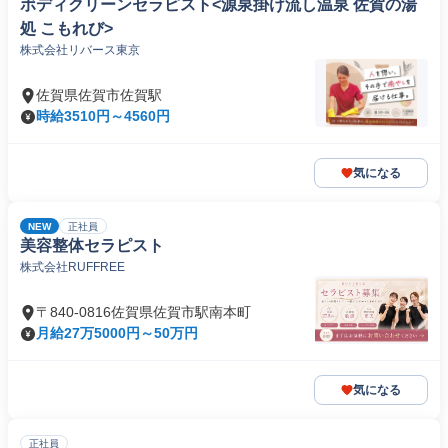
ボディクリーンセラピスト<源泉掛け流し温泉 佐賀の湯
処 こもれび>
株式会社リバース東京
佐賀県佐賀市佐賀駅
時給3510円～4560円
気になる
NEW
正社員
美容整体セラピスト
株式会社RUFFREE
〒840-0816佐賀県佐賀市駅南本町
月給27万5000円～50万円
気になる
正社員