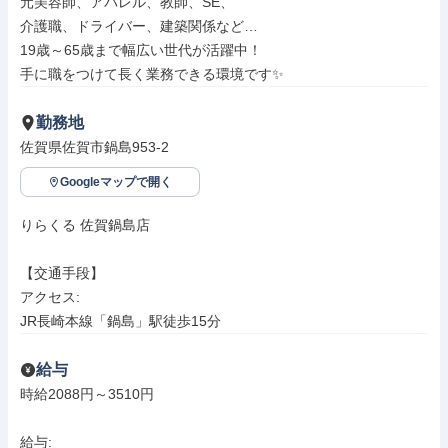
元美容師、アパレル、教師、SE、

介護職、ドライバー、建築関係など…

19歳～65歳まで幅広い世代が活躍中！

手に職をつけて長く業務できる環境です✨
勤務地
佐賀県佐賀市鍋島953-2
Googleマップで開く
りらくる 佐賀鍋島店

【交通手段】

アクセス: 

JR長崎本線「鍋島」駅徒歩15分
給与
時給2088円～3510円

給与: 
