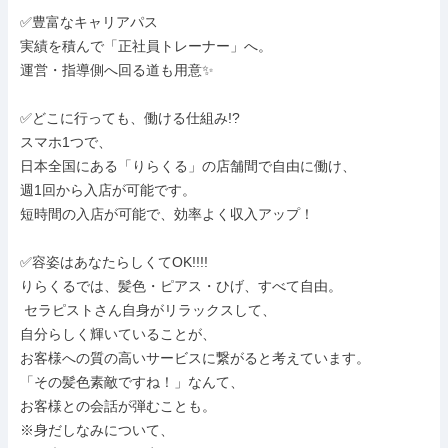
✅豊富なキャリアパス

実績を積んで「正社員トレーナー」へ。

運営・指導側へ回る道も用意✨

✅どこに行っても、働ける仕組み!?

スマホ1つで、

日本全国にある「りらくる」の店舗間で自由に働け、

週1回から入店が可能です。

短時間の入店が可能で、効率よく収入アップ！

✅容姿はあなたらしくてOK!!!!

りらくるでは、髪色・ピアス・ひげ、すべて自由。

 セラピストさん自身がリラックスして、

自分らしく輝いていることが、

お客様への質の高いサービスに繋がると考えています。

「その髪色素敵ですね！」なんて、

お客様との会話が弾むことも。

※身だしなみについて、
