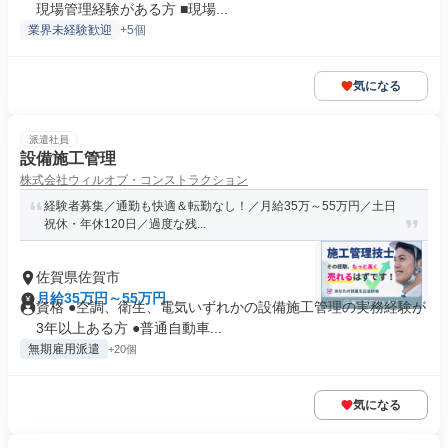
現場管理経験がある方 ■現場...
業界未経験歓迎
+5個
気になる
派遣社員
設備施工管理
株式会社ウィルオブ・コンストラクション
経験者募集／通勤も快適＆転勤なし！／月給35万～55万円／土日
祝休・年休120日／過度な残...
佐賀県佐賀市
月給35万円～55万円
資格 ●空調、衛生、電気いずれかの設備施工管理の実務経験が
3年以上ある方 ●普通自動車...
無期雇用派遣
+20個
気になる