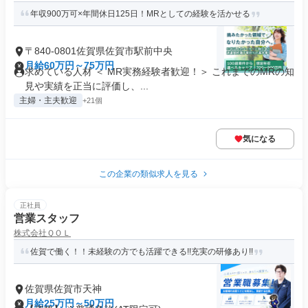
年収900万可×年間休日125日！MRとしての経験を活かせる
〒840-0801佐賀県佐賀市駅前中央
月給60万円～75万円
求めている人材 ＜ MR実務経験者歓迎！＞ これまでのMRの知
見や実績を正当に評価し、...
主婦・主夫歓迎
+21個
気になる
この企業の類似求人を見る
正社員
営業スタッフ
株式会社ＱＯＬ
佐賀で働く！！未経験の方でも活躍できる!!充実の研修あり!!
佐賀県佐賀市天神
月給25万円～50万円