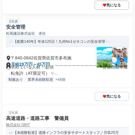
気になる
正社員
安全管理
松尾建設株式会社 本社
【創業140年】年休125日！九州No1ゼネコンの安全管理
〒840-0842佐賀県佐賀市多布施
月給29万円～45万円
求めている人材 ✨必須 ￣￣￣￣￣￣￣￣￣￣ ・普通自動車運
転免許（AT限定可） ✨...
制服あり
業界未経験歓迎
+48個
気になる
正社員
高速道路・道路工事 警備員
株式会社 GRiT
【未経験歓迎】道路インフラの安全サポートスタッフ／月収25万