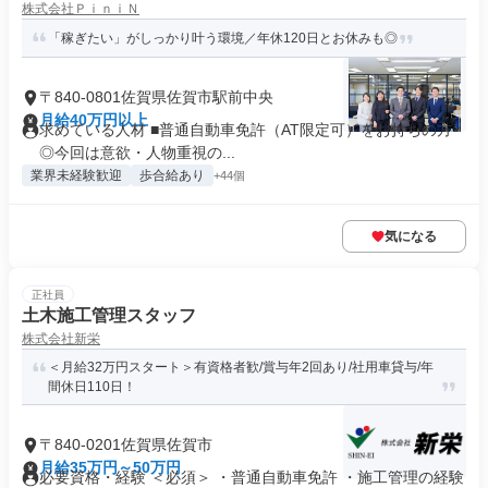
株式会社ＰｉｎｉＮ
「稼ぎたい」がしっかり叶う環境／年休120日とお休みも◎
〒840-0801佐賀県佐賀市駅前中央
月給40万円以上
求めている人材 ■普通自動車免許（AT限定可）をお持ちの方
◎今回は意欲・人物重視の...
業界未経験歓迎
歩合給あり
+44個
気になる
正社員
土木施工管理スタッフ
株式会社新栄
＜月給32万円スタート＞有資格者歓/賞与年2回あり/社用車貸与/年
間休日110日！
〒840-0201佐賀県佐賀市
月給35万円～50万円
必要資格・経験 ＜必須＞ ・普通自動車免許 ・施工管理の経験