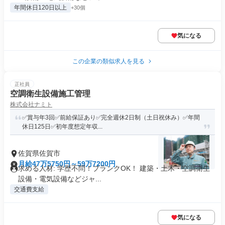
年間休日120日以上
+30個
気になる
この企業の類似求人を見る
正社員
空調衛生設備施工管理
株式会社ナミト
✅賞与年3回✅前給保証あり✅完全週休2日制（土日祝休み）✅年間
休日125日✅初年度想定年収...
佐賀県佐賀市
月給47万5750円～59万7200円
求める人材: 学歴不問！ブランクOK！ 建築・土木・空調衛生
設備・電気設備などジャ...
交通費支給
気になる