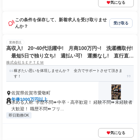
気になる
この条件を保存して、新着求人を受け取りませ
受け取る
んか？
業務委託
高収入! 20~40代活躍中! 月商100万円~! 洗濯機取付!
最短5日で独り立ち! 週払い可! 運搬なし! 直行直
株式会社ＳＥＰＴＥＭ
帰!
稼ぎたい思いを体現しませんか？ 全力でサポートさせて頂きま
す！
佐賀県佐賀市愛敬町
年俸1000万円以上
求める人材: 学歴不問⏩中卒・高卒歓迎！ 経験不問⏩未経験者
大歓迎！ 職歴不問⏩フリ...
即日勤務OK
気になる