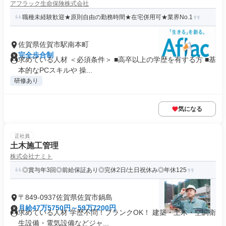
アフラック生命保険株式会社
職種未経験歓迎★原則自由の勤務時間★在宅併用可★業界No.1
佐賀県佐賀市駅南本町
完全歩合制
求めている人材 ＜必須条件＞ ■高卒以上の学歴を有する方 ■基
本的なPCスキルや 操...
研修あり
気になる
正社員
土木施工管理
株式会社ナミト
◎賞与年3回◎前給保証あり◎完休2日/土日祝休み◎年休125
〒849-0937佐賀県佐賀市鍋島
月給47万5750円～59万7200円
求めている人材 学歴不問！ブランクOK！ 建築・土木・空調衛
生設備・電気設備などジャ...