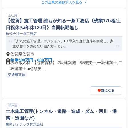
この企業の類似求人を見る
正社員
【佐賀】施工管理 誰もが知る一条工務店《残業17h程/土
日祝休み/年休120日》当面転勤無し
株式会社一条工務店
「人気の施工管理」ポジション。DX導入で直行直帰を実現し、家
族や趣味を諦めない働き方へとシ...
佐賀県佐賀市
年俸500万円～800万円
求める人材: 【必要資格】 2級建築施工管理技士,一級建築士,二
級建築士 ■必須要...
交通費支給
気になる
正社員
土木施工管理(トンネル・道路・造成・ダム・河川・港
湾・造園など)
東興ジオテック株式会社