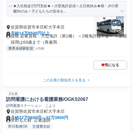
★入社祝金3万円支給★＜大型免許必須＞土日祝休み★朝・夕の実
働5hのみ！子どもたちの安全を...
佐賀県佐賀市本庄町大字本庄
月給14万8500円以上
資格 必要資格：大型免許（第1種） ＜2種免許は不要＞ ※新規
採用は69歳まで（再雇用...
業界未経験歓迎
+25個
気になる
この企業の類似求人を見る
正社員
訪問看護における看護業務/OGK02067
訪問看護ステーション こより
佐賀県佐賀市本庄町大字本庄
月給22万9600円～32万3800円
求める人材: 正看護師
即日勤務OK
交通費支給