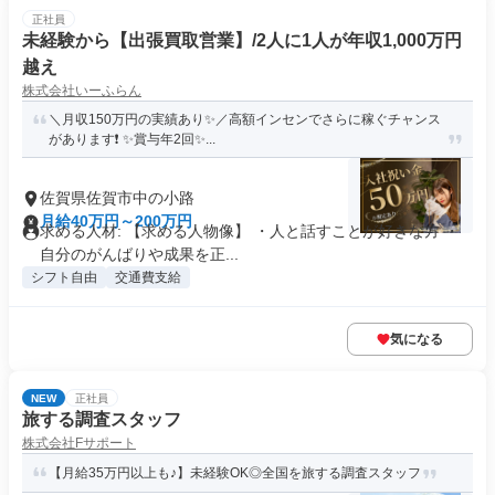
正社員
未経験から【出張買取営業】/2人に1人が年収1,000万円
越え
株式会社いーふらん
＼月収150万円の実績あり✨／高額インセンでさらに稼ぐチャンス
があります❗ ✨賞与年2回✨...
佐賀県佐賀市中の小路
月給40万円～200万円
求める人材: 【求める人物像】 ・人と話すことが好きな方 ・
自分のがんばりや成果を正...
シフト自由
交通費支給
気になる
NEW
正社員
旅する調査スタッフ
株式会社Fサポート
【月給35万円以上も♪】未経験OK◎全国を旅する調査スタッフ