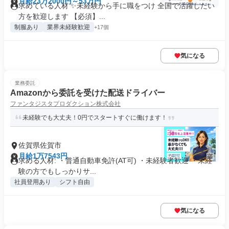
月給23万2000円～53万円
求めている人材 ✨未経験から手に職をつけ 全国で活躍したい
方を歓迎します 【必須】...
制服あり
業界未経験歓迎
+17個
気になる
業務委託
Amazonから委託を受けた配送ドライバー
ファンタジスタプロダクション株式会社
未経験でも大丈夫！0円でスタートすぐに働けます！
佐賀県佐賀市
月給1万7543円
求める人材: ・普通自動車免許(AT可) ・未経験者歓迎 ・未経
験の方でもしっかりサ...
社員登用あり
シフト自由
気になる