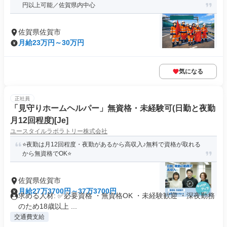
円以上可能／佐賀県内中心
佐賀県佐賀市
月給23万円～30万円
気になる
正社員
「見守りホームヘルパー」無資格・未経験可(日勤と夜勤
月12回程度)[Je]
ユースタイルラボラトリー株式会社
⭐️夜勤は月12回程度・夜勤があるから高収入♪無料で資格が取れる
から無資格でOK⭐️
佐賀県佐賀市
月給27万3700円～37万3700円
求める人材: ✅必要資格 ・無資格OK ・未経験歓迎 ・深夜勤務
のため18歳以上 ...
交通費支給