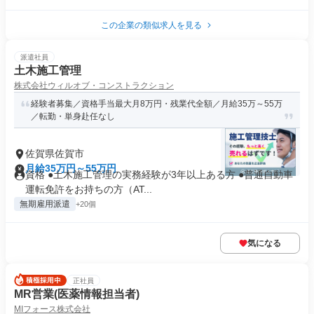
この企業の類似求人を見る
派遣社員
土木施工管理
株式会社ウィルオブ・コンストラクション
経験者募集／資格手当最大月8万円・残業代全額／月給35万～55万
／転勤・単身赴任なし
佐賀県佐賀市
月給35万円～55万円
資格 ●土木施工管理の実務経験が3年以上ある方 ●普通自動車
運転免許をお持ちの方（AT...
無期雇用派遣
+20個
気になる
正社員
MR営業(医薬情報担当者)
MIフォース株式会社