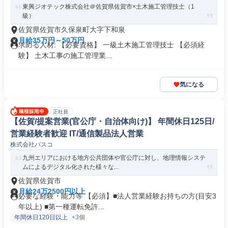
東興ジオテック株式会社＠佐賀県佐賀市×土木施工管理技士（1
級）
佐賀県佐賀市久保泉町大字下和泉
月給35万円～50万円
求める人材: 【必要資格】 一級土木施工管理技士 【必須経
験】 土木工事の施工管理業...
気になる
正社員
【佐賀/提案営業(官公庁・自治体向け)】 年間休日125日/
営業経験者歓迎 IT/通信製品法人営業
株式会社パスコ
九州エリアにおける地方公共団体や官公庁に対し、地理情報システ
ムによるデジタル化された様々な...
佐賀県佐賀市
月給24万2500円以上
必要な経験・能力等 【必須】■法人営業経験お持ちの方(目安3
年以上) ■第一種運転免許...
年間休日120日以上
+3個