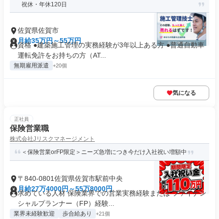
祝休・年休120日
佐賀県佐賀市
月給35万円～55万円
資格 ●建築施工管理の実務経験が3年以上ある方 ●普通自動車
運転免許をお持ちの方（AT...
無期雇用派遣
+20個
気になる
正社員
保険営業職
株式会社Jリスクマネージメント
＜保険営業orFP限定＞ニーズ急増につき今だけ入社祝い増額中
〒840-0801佐賀県佐賀市駅前中央
月給27万4000円～55万8000円
求めている人材 保険業界での営業実務経験または ファイナン
シャルプランナー（FP）経験...
業界未経験歓迎
歩合給あり
+21個