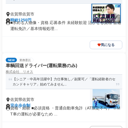
佐賀県佐賀市
時給1250円
■求める人物像・資格 応募条件 未経験歓迎 活かせる資格 普通
運転免許／基本情報処理...
気になる
NEW
業務委託
車輌回送ドライバー(運転業務のみ)
株式会社 リオス
【シニア・中高年活躍中】力仕事無し／副業可／「運転経験者のセ
カンドキャリア」始めてみません...
佐賀県佐賀市
完全歩合制
資格・経験 ■必須資格 ・普通自動車免許（AT限定不可） ※M
T車の運転が必要なため ...