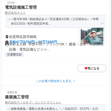
正社員
電気設備施工管理
株式会社ナミト
✅賞与年3回✅前給保証あり✅完全週休2日制（土日祝休み）✅年間
休日125日✅初年度想定年収...
佐賀県佐賀市鍋島
月給47万5750円～59万7200円
求める人材: 学歴不問！ブランクOK！ 建築・土木・空調衛生
設備・電気設備などジャ...
交通費支給
気になる
この企業の類似求人を見る
派遣社員
建築施工管理
株式会社ウィルオブ・コンストラクション
経験者募集／通勤も快適＆転勤なし！／月給35万～55万円／土日