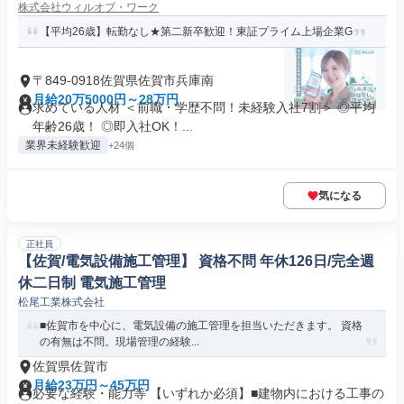
株式会社ウィルオブ・ワーク
【平均26歳】転勤なし★第二新卒歓迎！東証プライム上場企業G
〒849-0918佐賀県佐賀市兵庫南
月給20万5000円～28万円
求めている人材 ＜前職・学歴不問！未経験入社7割＞ ◎平均
年齢26歳！ ◎即入社OK！...
業界未経験歓迎
+24個
気になる
正社員
【佐賀/電気設備施工管理】 資格不問 年休126日/完全週
休二日制 電気施工管理
松尾工業株式会社
■佐賀市を中心に、電気設備の施工管理を担当いただきます。 資格
の有無は不問。現場管理の経験...
佐賀県佐賀市
月給23万円～45万円
必要な経験・能力等 【いずれか必須】■建物内における工事の