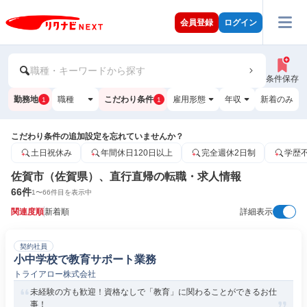
会員登録
ログイン
職種・キーワードから探す
条件保存
勤務地
職種
こだわり条件
雇用形態
年収
新着のみ
1
1
こだわり条件の追加設定を忘れていませんか？
土日祝休み
年間休日120日以上
完全週休2日制
学歴
佐賀市（佐賀県）、直行直帰の転職・求人情報
66
件
1
〜
66
件目を表示中
関連度順
新着順
詳細表示
契約社員
小中学校で教育サポート業務
トライアロー株式会社
未経験の方も歓迎！資格なしで「教育」に関わることができるお仕
事！