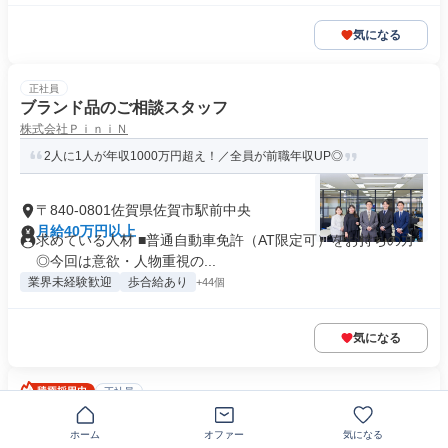
気になる
正社員
ブランド品のご相談スタッフ
株式会社ＰｉｎｉＮ
2人に1人が年収1000万円超え！／全員が前職年収UP◎
〒840-0801佐賀県佐賀市駅前中央
月給40万円以上
求めている人材 ■普通自動車免許（AT限定可）をお持ちの方
◎今回は意欲・人物重視の...
業界未経験歓迎
歩合給あり
+44個
気になる
正社員
【佐賀/官公庁向け営業】第二新卒・業界未経験歓迎/先進
技術で社会課題を解決 IT/通信製品法人営業
ホーム
オファー
気になる