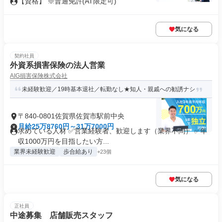
【資格】 ※普通免許(AT限定可)
気になる
契約社員
外資系損害保険の法人営業
AIG損害保険株式会社
未経験歓迎／19時基本退社／転勤なし★知人・親戚への勧誘ナシ
〒840-0801佐賀県佐賀市駅前中央
月給25万8760円～31万7000円
求めている人材 ✅営業経験者、歓迎します（業界不問） ✅年
収1000万円を目指したい方...
業界未経験歓迎
歩合給あり
+23個
気になる
正社員
中途募集 店舗販売スタッフ