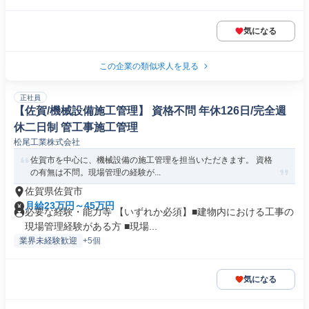
気になる
この企業の類似求人を見る
正社員
【佐賀/機械設備施工管理】 資格不問 年休126日/完全週
休二日制 管工事施工管理
松尾工業株式会社
佐賀市を中心に、機械設備の施工管理を担当いただきます。 資格
の有無は不問。現場管理の経験が...
佐賀県佐賀市
月給23万円～45万円
必要な経験・能力等 【いずれか必須】■建物内における工事の
現場管理経験がある方 ■現場...
業界未経験歓迎
+5個
気になる