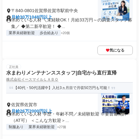
〒840-0801佐賀県佐賀市駅前中央
月給30万1048円以上
求めている人材 ＼未経験OK！月給33万円～の調査スタッフ募
集／ ◆第二新卒歓迎！ ◆...
業界未経験歓迎
歩合給あり
+20個
気になる
正社員
水まわりメンテナンススタッフ|自宅から直行直帰
株式会社イースマイルＬＡＢＯ
【40代・50代活躍中】入社3ヵ月目で月収50万円も可能！
佐賀県佐賀市
月給26万2000円以上
求めている人材 学歴・年齢不問／未経験歓迎 ※要普通免許
（AT可） ＜こんな方歓迎＞...
制服あり
業界未経験歓迎
+27個