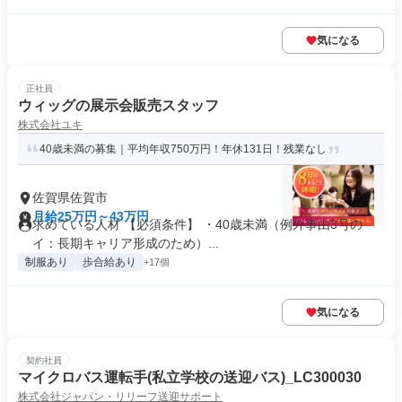
気になる
正社員
ウィッグの展示会販売スタッフ
株式会社ユキ
40歳未満の募集｜平均年収750万円！年休131日！残業なし
佐賀県佐賀市
月給25万円～43万円
求めている人材 【必須条件】 ・40歳未満（例外事由3号の
イ：長期キャリア形成のため）...
制服あり
歩合給あり
+17個
気になる
契約社員
マイクロバス運転手(私立学校の送迎バス)_LC300030
株式会社ジャパン・リリーフ送迎サポート