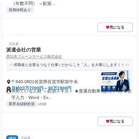
（年数不問） ＜歓迎...
長期休暇あり
気になる
正社員
派遣会社の営業
西日本ブレーンサービス株式会社
求職者と企業をつなぐ仕事✨だからこそ「人」を大事にします！！
〒840-0801佐賀県佐賀市駅前中央
月給23万7200円～30万1900円
求めている人材 ＜必須スキル＞ ★普通自動車免許(AT可) ★文
字入力・Word・Ex...
業界未経験歓迎
+26個
気になる
NEW
正社員