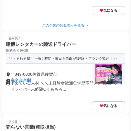
気になる
この企業の類似求人を見る
業務委託
建機レンタカーの陸送ドライバー
株式会社IRO8
＜直行直帰可＞働く時間・曜日も自由♪未経験・ブランク歓迎！
〒849-0000佐賀県佐賀市
完全歩合制
求めている人材 ＼＼未経験者歓迎◎学歴不問／／ 経験不問！
ドライバー未経験OK もちろ...
気になる
正社員
売らない営業(買取担当)