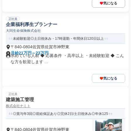
気になる
正社員
企業福利厚生プランナー
大同生命保険株式会社
未経験歓迎◎土日祝休み・17時退勤・年間休日120日以上
〒840-0804佐賀県佐賀市神野東
月給21万円～23万円
求めている人材 ◆ 応募条件 ・高卒以上 ・未経験歓迎 ◆ こん
な方を歓迎します ...
気になる
正社員
建築施工管理
株式会社ナミト
◎賞与年3回◎前給保証あり◎完休2日/土日祝休み◎年休125
〒840-0804佐賀県佐賀市神野東