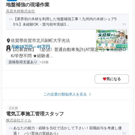
地盤補強の現場作業
高原木材株式会社
【業界初の木材を利用した地盤補強工事！九州内の木材シェア5
0％】未経験OK・賞与前年実績3...
佐賀県佐賀市北川副町大字光法
月給28万円～45万円
【応募資格】 《必須》普通自動車免許(AT限定可) ★未経験O
K/学歴不問 ★経験者...
資格取得支援あり
+15個
気になる
この企業の類似求人を見る
正社員
電気工事施工管理スタッフ
株式会社テイル
あなたの能力・経験を当社で活かして下さい！前職給与を考慮し優
遇！ パパ育休の実績あり♪