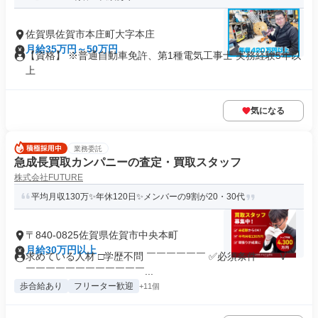
佐賀県佐賀市本庄町大字本庄
月給35万円～50万円
【資格】 ※普通自動車免許、第1種電気工事士 実務経験5年以
上
気になる
業務委託
急成長買取カンパニーの査定・買取スタッフ
株式会社FUTURE
平均月収130万✨年休120日✨メンバーの9割が20・30代
〒840-0825佐賀県佐賀市中央本町
月給30万円以上
求めている人材 □学歴不問 ￣￣￣￣￣￣ ✅必須条件 ￣￣V￣
￣￣￣￣￣￣￣￣￣￣￣￣...
歩合給あり
フリーター歓迎
+11個