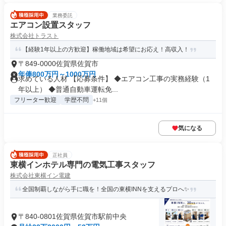
業務委託
エアコン設置スタッフ
株式会社トラスト
【経験1年以上の方歓迎】稼働地域は希望にお応え！高収入！
〒849-0000佐賀県佐賀市
年俸800万円～1000万円
求めている人材 【応募条件】 ◆エアコン工事の実務経験（1
年以上） ◆普通自動車運転免...
フリーター歓迎
学歴不問
+11個
気になる
正社員
東横インホテル専門の電気工事スタッフ
株式会社東横イン電建
全国制覇しながら手に職を！全国の東横INNを支えるプロへ✨
〒840-0801佐賀県佐賀市駅前中央