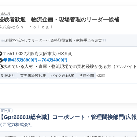
正社員
経験者歓迎 物流企画・現場管理のリーダー候補
株式会社Ｓｈｉｒｏｌｏｇｉ
経験を活かしてリーダーへ!資格取得支援・家族手当も充実
〒551-0022大阪府大阪市大正区船町
年俸435万8800円～704万4000円
求めている人材 ・倉庫・物流現場での実務経験がある方（アルバイト・
制服あり
業界未経験歓迎
バイク通勤OK
学歴不問
+22個
正社員
【Gpr26001/総合職】コーポレート・管理間接部門(広報)
関西電力株式会社