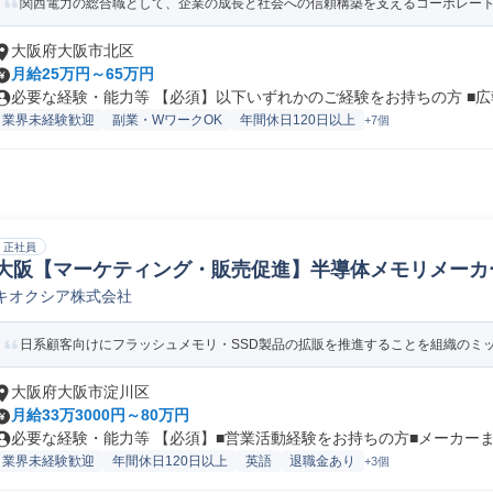
関西電力の総合職として、企業の成長と社会への信頼構築を支えるコーポレート・
大阪府大阪市北区
月給25万円～65万円
必要な経験・能力等 【必須】以下いずれかのご経験をお持ちの方 ■広報
業界未経験歓迎
副業・WワークOK
年間休日120日以上
+7個
正社員
大阪【マーケティング・販売促進】半導体メモリメーカー_
キオクシア株式会社
ーケティング
日系顧客向けにフラッシュメモリ・SSD製品の拡販を推進することを組織のミッシ
大阪府大阪市淀川区
月給33万3000円～80万円
必要な経験・能力等 【必須】■営業活動経験をお持ちの方■メーカーまた
業界未経験歓迎
年間休日120日以上
英語
退職金あり
+3個