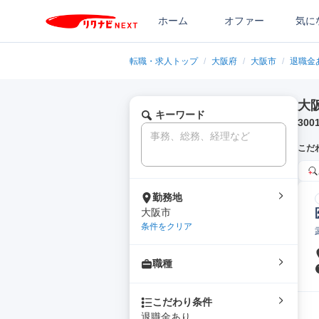
ホーム
オファー
気に
転職・求人トップ
/
大阪府
/
大阪市
/
退職金
大
キーワード
300
こだ
勤務地
大阪市
条件をクリア
職種
こだわり条件
退職金あり