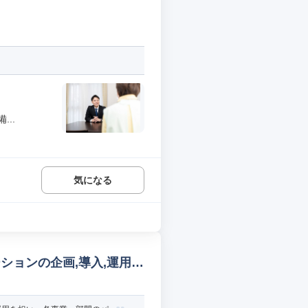
..
気になる
ーションの企画,導入,運用