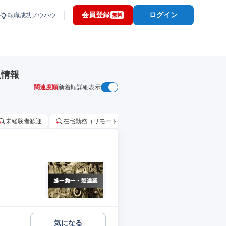
会員登録
ログイン
転職成功ノウハウ
無料
人情報
関連度順
新着順
詳細表示
未経験者歓迎
在宅勤務（リモートワーク）OK
家賃補助・住宅手当
気になる