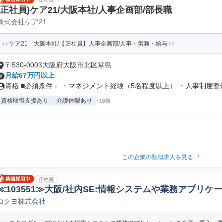
(正社員)ケア21/大阪本社/人事企画部/部長職
株式会社ケア21
ケア21 大阪本社/【正社員】人事企画部/人事・労務・給与
〒530-0003大阪府大阪市北区堂島
月給67万円以上
資格 ■必須条件： ・マネジメント経験（5名程度以上） ・人事制度整備.
資格取得支援あり
介護休暇あり
+16個
この企業の類似求人を見る
正社員
≪103551≫大阪/社内SE:情報システムや業務アプリケ
コクヨ株式会社
社内システムエンジニア