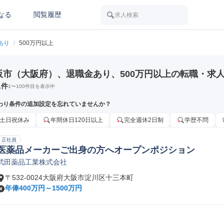
なる
閲覧履歴
求人検索
あり
/
500万円以上
阪市（大阪府）、退職金あり、500万円以上の転職・求
1
件
1
〜
100
件目を表示中
わり条件の追加設定を忘れていませんか？
土日祝休み
年間休日120日以上
完全週休2日制
学歴不問
正社員
医薬品メーカーご出身の方へオープンポジション
武田薬品工業株式会社
〒532-0024大阪府大阪市淀川区十三本町
年俸400万円～1500万円