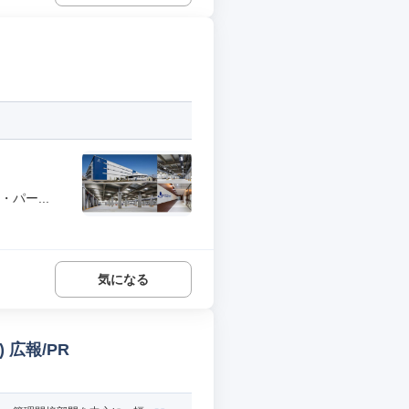
パー...
気になる
 広報/PR