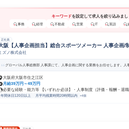
キーワード
を設定して求人を絞り込みまし
事務
経理
不動産
営業
IT
英語
正社員
大阪【人事企画担当】総合スポーツメーカー 人事企画/
ミズノ株式会社
グローバル人事総務部 人事課にて、人事企画に関する業務をお任せします。人事施
大阪府大阪市住之江区
月給39万円～49万円
必要な経験・能力等 【いずれか必須】・人事制度（評価・報酬・退職金
年間休日120日以上
月平均残業時間20時間以内
+4個
正社員