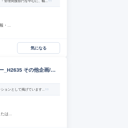
管理間接部門を中心に、幅...
・...
気になる
H2635 その他企画/マ
ョンとして掲げています...
は...