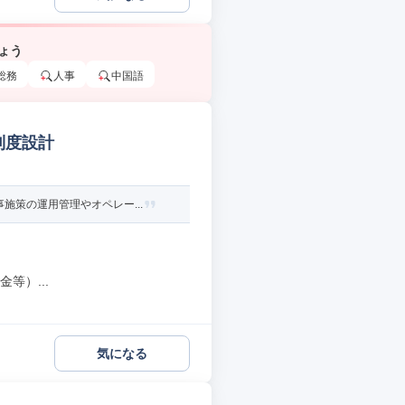
ょう
総務
人事
中国語
制度設計
策の運用管理やオペレー...
等）...
気になる