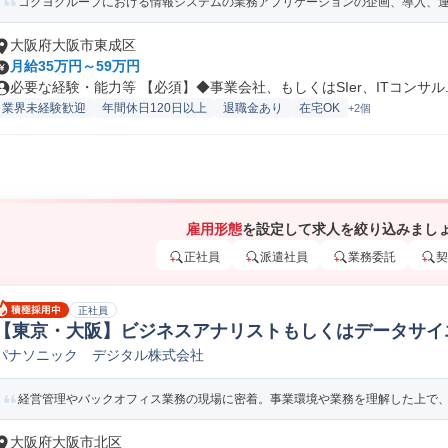
コクヨグループにおける情報システムの業務アプリケーションの企画、導入、運用
大阪府大阪市東成区
月給35万円～59万円
必要な経験・能力等 【必須】◆事業会社、もしくはSIer、ITコンサル..
業界未経験歓迎
年間休日120日以上
退職金あり
在宅OK
+2個
雇用形態
を設定して求人を絞り込みまし
正社員
派遣社員
業務委託
契
正社員
【東京・大阪】ビジネスアナリストもしくはデータサイ
パナソニック デジタル株式会社
リスト
経営管理やバックオフィス業務の現場に密着。事業環境や業務を理解した上で、デ
大阪府大阪市北区