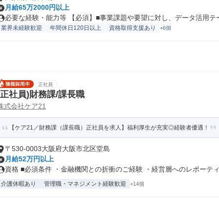
月給65万2000円以上
必要な経験・能力等 【必須】■事業課題や要望に対し、データ活用テーマ
業界未経験歓迎
年間休日120日以上
資格取得支援あり
+6個
正社員
(正社員)財務課/課長職
株式会社ケア21
【ケア21／財務課（課長職）正社員を求人】福利厚生が充実◎経験者優遇！
〒530-0003大阪府大阪市北区堂島
月給52万円以上
資格 ■必須条件 ・金融機関との折衝のご経験 ・経営層へのレポーティン
介護休暇あり
管理職・マネジメント経験歓迎
+14個