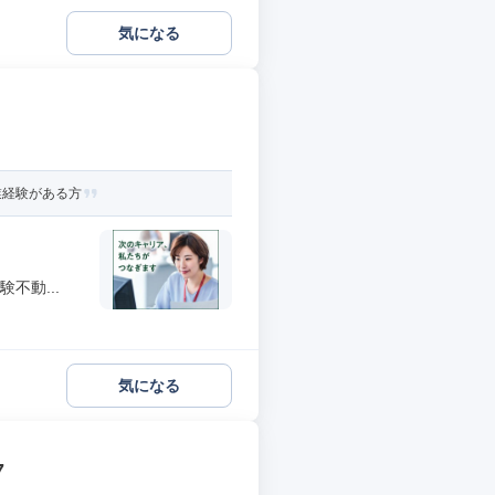
気になる
業経験がある方
不動...
気になる
7