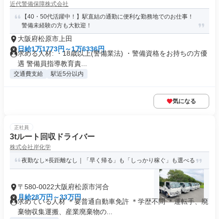
近代警備保障株式会社
【40・50代活躍中！】駅直結の通勤に便利な勤務地でのお仕事！
警備未経験の方も大歓迎！
大阪府松原市上田
日給1万1773円～1万6336円
求める人材: ・18歳以上(警備業法) ・警備資格をお持ちの方優
遇 警備員指導教育責...
交通費支給
駅近5分以内
気になる
正社員
3tルート回収ドライバー
株式会社岸化学
夜勤なし×長距離なし｜「早く帰る」も「しっかり稼ぐ」も選べる
〒580-0022大阪府松原市河合
月給28万円～33万円
求めている人材 ＊要普通自動車免許 ＊学歴不問 ＊運転手、廃
棄物収集運搬、産業廃棄物の...