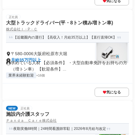
気になる
正社員
大型トラックドライバー(平・8トン積み増トン車)
株式会社Ｉ・P・Ｃ
【近畿圏内の運行】【高収入！月給35万以上】【直行直帰OK】
〒580-0006大阪府松原市大堀
月給35万円以上
求めている人材 【必須条件】 ・大型自動車免許をお持ちの方
（増トン車） 【歓迎条件】...
業界未経験歓迎
+16個
気になる
NEW
正社員
施設内介護スタッフ
Ｐａｎｄａ Ｃａｒｅ株式会社
夜勤実働8時間｜24時間看護師常駐｜2026年8月給与改定