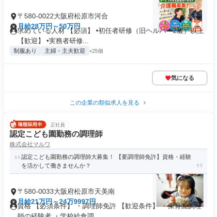
〒580-0022大阪府松原市河合
月給28万円～50万円
求めている人材 【必須】 •初任者研修（旧ヘルパー2級）以上
【歓迎】 •実務者研修...
制服あり
主婦・主夫歓迎
+25個
気になる
この企業の類似求人を見る
正社員
認定こども園勤務の調理師
株式会社マルワ
認定こども園勤務の調理師大募集！ 【要調理師免許】資格・経験
を活かして働きませんか？
〒580-0033大阪府松原市天美南
月給21万円～24万9997円
資格 【必須条件】 ・調理師免許 【歓迎条件】 ・保育園調理
師の経験者 ・学校給食調...