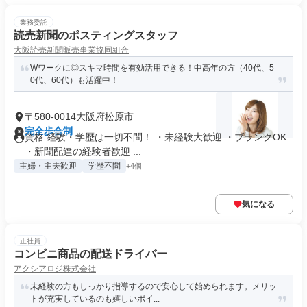
業務委託
読売新聞のポスティングスタッフ
大阪読売新聞販売事業協同組合
Wワークに◎スキマ時間を有効活用できる！中高年の方（40代、5
0代、60代）も活躍中！
〒580-0014大阪府松原市
完全歩合制
資格 経験・学歴は一切不問！ ・未経験大歓迎 ・ブランクOK
・新聞配達の経験者歓迎 ...
主婦・主夫歓迎
学歴不問
+4個
気になる
正社員
コンビニ商品の配送ドライバー
アクシアロジ株式会社
未経験の方もしっかり指導するので安心して始められます。メリッ
トが充実しているのも嬉しいポイ...