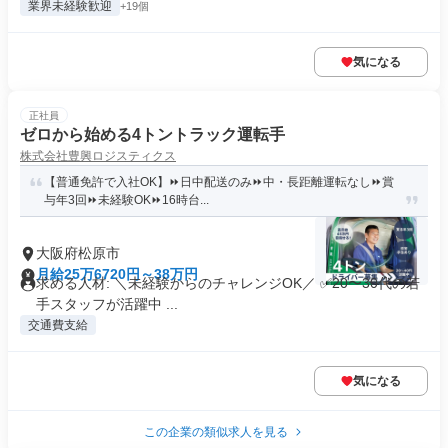
業界未経験歓迎
+19個
気になる
正社員
ゼロから始める4トントラック運転手
株式会社豊興ロジスティクス
【普通免許で入社OK】⏩日中配送のみ⏩中・長距離運転なし⏩賞
与年3回⏩未経験OK⏩16時台...
大阪府松原市
月給25万6720円～38万円
求める人材: ＼未経験からのチャレンジOK／ ✅20〜30代の若
手スタッフが活躍中 ...
交通費支給
気になる
この企業の類似求人を見る