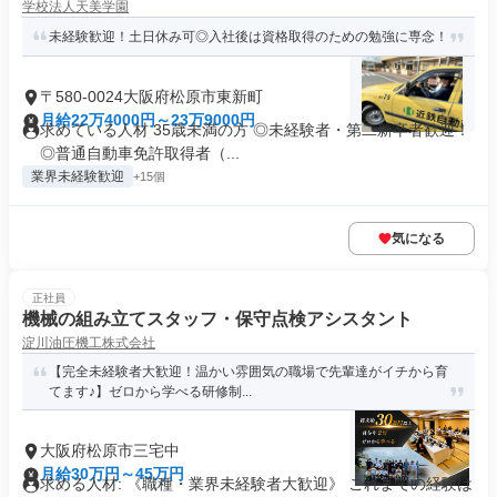
学校法人天美学園
未経験歓迎！土日休み可◎入社後は資格取得のための勉強に専念！
〒580-0024大阪府松原市東新町
月給22万4000円～23万9000円
求めている人材 35歳未満の方 ◎未経験者・第二新卒者歓迎！
◎普通自動車免許取得者（...
業界未経験歓迎
+15個
気になる
正社員
機械の組み立てスタッフ・保守点検アシスタント
淀川油圧機工株式会社
【完全未経験者大歓迎！温かい雰囲気の職場で先輩達がイチから育
てます♪】ゼロから学べる研修制...
大阪府松原市三宅中
月給30万円～45万円
求める人材: 《職種・業界未経験者大歓迎》 これまでの経験は