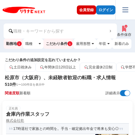
会員登録
ログイン
職種・キーワードから探す
条件保存
勤務地
職種
こだわり条件
雇用形態
年収
新着のみ
1
1
こだわり条件の追加設定を忘れていませんか？
土日祝休み
年間休日120日以上
完全週休2日制
学歴
松原市（大阪府）、未経験者歓迎の転職・求人情報
510
件
1
〜
100
件目を表示中
関連度順
新着順
詳細表示
正社員
倉庫内作業スタッフ
株式会社乾
17時退社で家族との時間を。手当・確定拠出年金で将来も安心◎