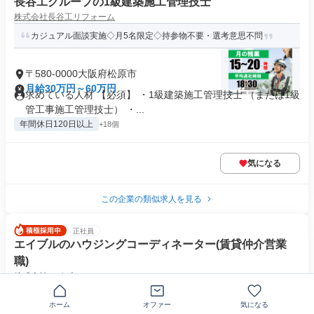
長谷工グループの1級建築施工管理技士
株式会社長谷工リフォーム
カジュアル面談実施◇月5名限定◇持参物不要・選考意思不問
〒580-0000大阪府松原市
月給30万円～60万円
求めている人材 【必須】 ・1級建築施工管理技士 （または1級
管工事施工管理技士） ・...
年間休日120日以上
+18個
気になる
この企業の類似求人を見る
正社員
エイブルのハウジングコーディネーター(賃貸仲介営業
職)
株式会社エイブル
未経験歓迎！「反響営業」「ノルマなし」で安心◎女性活躍中♪
ホーム
オファー
気になる