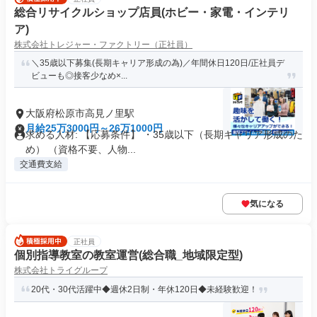
総合リサイクルショップ店員(ホビー・家電・インテリ
ア)
株式会社トレジャー・ファクトリー（正社員）
＼35歳以下募集(長期キャリア形成の為)／年間休日120日/正社員デ
ビューも◎接客少なめ×...
大阪府松原市高見ノ里駅
月給25万3000円～26万1000円
求める人材: 【応募条件】 ・35歳以下（長期キャリア形成のた
め） （資格不要、人物...
交通費支給
気になる
正社員
個別指導教室の教室運営(総合職_地域限定型)
株式会社トライグループ
20代・30代活躍中◆週休2日制・年休120日◆未経験歓迎！