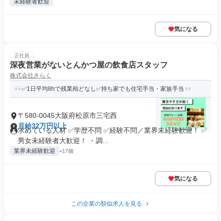
未経験者歓迎
気になる
正社員
深夜営業がないとんかつ屋の飲食店スタッフ
株式会社きらく
✅1日平均8hで残業殆どなし✅持ち家でも住宅手当・家族手当
〒580-0045大阪府松原市三宅西
月給32万円以上
求めている人材 ✅学歴不問 ✅経験不問／業界未経験歓迎！ ✅
男女未経験者大歓迎！ ・調...
業界未経験歓迎
+17個
気になる
この企業の類似求人を見る