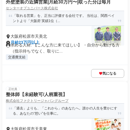
外壁塗装の近隣営業|月給30万円〜|取った分は毎月
センターオブユニバース株式会社
「取れる営業」を、正当に評価する会社です。 当社は、関西ペイ
ントより「大阪府 実績1位（...
大阪府松原市天美北
月給23万円以上
求める人材: 【こんな方に来てほしい】 ・自分から動ける方
（指示待ちでなく、取りに...
交通費支給
気になる
正社員
整体師【未経験可/人柄重視】
株式会社ファクトリージャパングループ
「過去」よりも、「これから」のあなたへ。誰かの人生を豊かにす
る、あなたの“想い”を仕事に。
大阪府松原市天美東