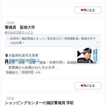
気になる
正社員
警備員 阪南大学
株式会社日経サービス
松原市／施設警備スタッフ／安定収入◎／再就職歓迎／阪南大学で
のお仕事！
大阪府松原市天美東
月給24万8100円以上
資格・経験 ＜経験・資格・学歴不問＞ 未経験の方も大歓迎。
異業種から転職された方が大半...
制服あり
学歴不問
+8個
気になる
正社員
ショッピングセンターの施設警備員 常駐