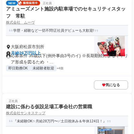
NEW
正社員
アミューズメント施設内駐車場でのセキュリティスタッ
フ 常駐
株式会社 ムーヴ
学歴・経験など一切不問!正社員デビューも大歓迎!
大阪府松原市別所
月給26万円以上
応募条件 35歳以下(例外事由3号のイ) ※長期勤続によるキャリ
ア形成を図るため ・...
即日勤務OK
未経験者歓迎
+4個
気になる
正社員
建設に係わる仮設足場工事会社の営業職
株式会社サンキステップ
『未経験OK✨月給28万円〜✅土日祝休み＆年休124日！』