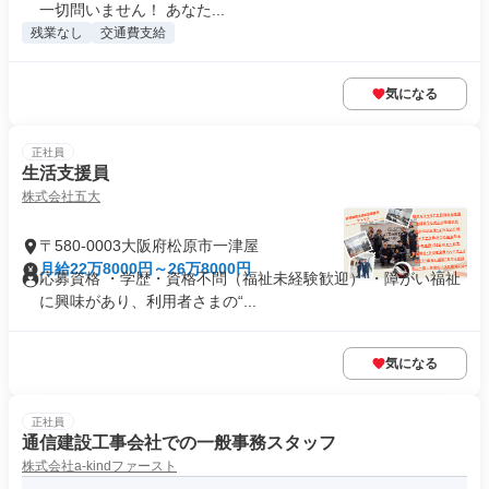
一切問いません！ あなた...
残業なし
交通費支給
気になる
正社員
生活支援員
株式会社五大
〒580-0003大阪府松原市一津屋
月給22万8000円～26万8000円
応募資格 ・学歴・資格不問（福祉未経験歓迎） ・障がい福祉
に興味があり、利用者さまの“...
気になる
正社員
通信建設工事会社での一般事務スタッフ
株式会社a-kindファースト