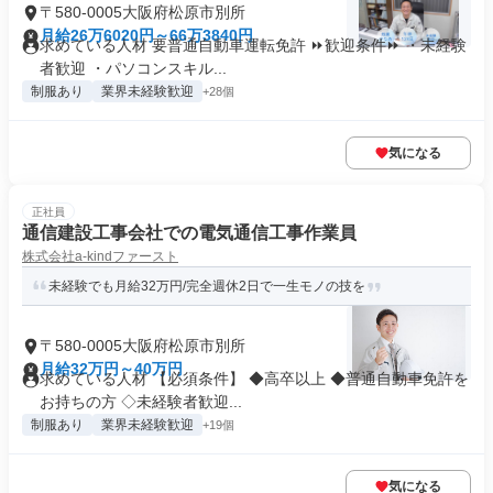
〒580-0005大阪府松原市別所
月給26万6020円～66万3840円
求めている人材 要普通自動車運転免許 ⏩歓迎条件⏩ ・未経験
者歓迎 ・パソコンスキル...
制服あり
業界未経験歓迎
+28個
気になる
正社員
通信建設工事会社での電気通信工事作業員
株式会社a-kindファースト
未経験でも月給32万円/完全週休2日で一生モノの技を
〒580-0005大阪府松原市別所
月給32万円～40万円
求めている人材 【必須条件】 ◆高卒以上 ◆普通自動車免許を
お持ちの方 ◇未経験者歓迎...
制服あり
業界未経験歓迎
+19個
気になる