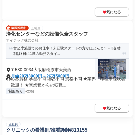
気になる
正社員
浄化センターなどの設備保全スタッフ
アイテック株式会社
官公庁施設でのお仕事！未経験スタートの方がほとんど✨️ ＜3交替
制は3日に1度の勤務スタイ...
〒580-0034大阪府松原市天美西
月給20万3000円～26万5000円
応募資格 学歴不問 経験不問 資格不問 ★業界・職種未経験者
歓迎！ ★異業種からの転職...
制服あり
+23個
気になる
正社員
クリニックの看護師/准看護師/813155