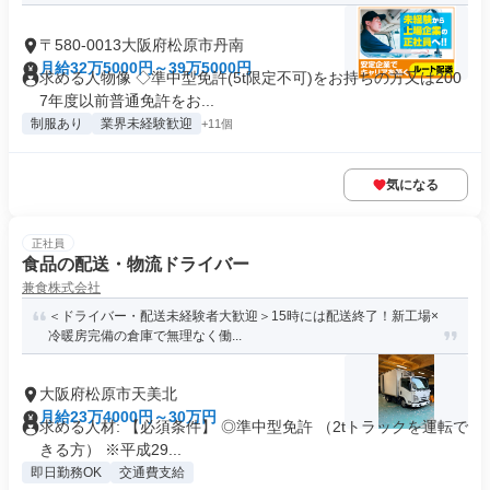
〒580-0013大阪府松原市丹南
月給32万5000円～39万5000円
求める人物像 ◇準中型免許(5t限定不可)をお持ちの方又は200
7年度以前普通免許をお...
制服あり
業界未経験歓迎
+11個
気になる
正社員
食品の配送・物流ドライバー
兼食株式会社
＜ドライバー・配送未経験者大歓迎＞15時には配送終了！新工場×
冷暖房完備の倉庫で無理なく働...
大阪府松原市天美北
月給23万4000円～30万円
求める人材: 【必須条件】 ◎準中型免許 （2tトラックを運転で
きる方） ※平成29...
即日勤務OK
交通費支給