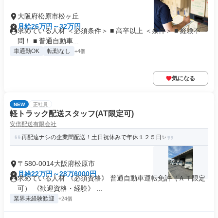
大阪府松原市松ヶ丘
月給26万円～32万円
求めている人材 ＜必須条件＞ ■ 高卒以上 ＜条件＞ ■ 経験不
問！ ■ 普通自動車...
車通勤OK
転勤なし
+4個
気になる
NEW
正社員
軽トラック配送スタッフ(AT限定可)
安倍配送有限会社
再配達ナシの企業間配送！土日祝休みで年休１２５日✨
〒580-0014大阪府松原市
月給22万円～28万6000円
求めている人材 《必須資格》 普通自動車運転免許（ＡＴ限定
可） 《歓迎資格・経験》 ...
業界未経験歓迎
+24個