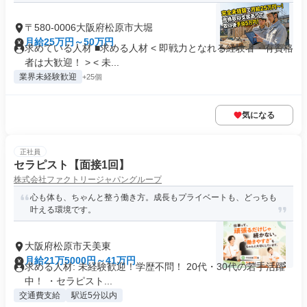
〒580-0006大阪府松原市大堀
月給25万円～50万円
求めている人材 ■求める人材 < 即戦力となれる経験者・有資格
者は大歓迎！ > < 未...
業界未経験歓迎
+25個
気になる
正社員
セラピスト【面接1回】
株式会社ファクトリージャパングループ
心も体も、ちゃんと整う働き方。成長もプライベートも、どっちも
叶える環境です。
大阪府松原市天美東
月給21万5000円～41万円
求める人材: 未経験歓迎！学歴不問！ 20代・30代の若手活躍
中！ ・セラピスト...
交通費支給
駅近5分以内