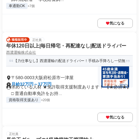
車通勤OK
+7個
気になる
正社員
年休120日以上|毎日帰宅・再配達なし|配送ドライバー
西濃運輸株式会社
【力仕事なし】西濃運輸の配送ドライバー！手積み手降ろし一切無
〒580-0003大阪府松原市一津屋
月給32万円～37万円
求めている人材 ★免許取得支援制度あります！ 【★必須★】
□ 普通自動車免許をお持...
資格取得支援あり
+20個
気になる
正社員