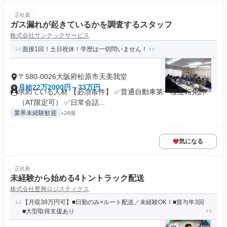
正社員
ガス漏れが起きているかを調査するスタッフ
株式会社サンテックサービス
面接1回！土日祝休！学歴は一切問いません！
〒580-0026大阪府松原市天美我堂
月給22万2000円～33万円
求めている人材 【必須条件】 ✅普通自動車第一種運転免許
（AT限定可） ✅日常会話...
業界未経験歓迎
+24個
気になる
正社員
未経験から始める4トントラック配送
株式会社豊興ロジスティクス
【月収38万円可】■日勤のみ×ルート配送／未経験OK！■賞与年3回
■大型取得支援あり