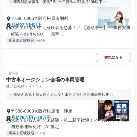
事務経験者募集！実働7.5h/土日祝休み/残業月10h以下
〒580-0005大阪府松原市別所
月給22万円以上
求めている人材 ＼経験者を急募！／ 【必須条件】 ・事務実務
経験をお持ちの方 ・高卒...
業界未経験歓迎
+20個
気になる
正社員
中古車オークション会場の車両管理
株式会社ＭＩＲＩＶＥ
車好き必見！毎日違うクルマと出会える仕事◎未経験歓迎
〒580-0003大阪府松原市一津屋
月給26万円～30万円
求めている人材 ＼未経験・第二新卒歓迎！／ 【必須】 ✅普通
自動車運転免許（AT限定...
業界未経験歓迎
+30個