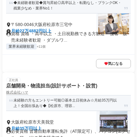
◆未経験者歓迎◆賞与昇給◎高卒以上・転勤なし・ブランクOK・
残業少なめ・業界No1！
〒580-0046大阪府松原市三宅中
月給22万4882円以上
資格 資格 ・高卒以上 ・土日祝勤務できる方歓迎 ・接客・販
売未経験者歓迎 ・ダブルワ...
業界未経験歓迎
+11個
気になる
正社員
店舗開発・物流担当(設計サポート・設営)
株式会社ハマ
未経験の方もエントリー可能◎基本土日祝休み☆月給35万円以
上！全国出張あり◆【松原市、理容...
大阪府松原市天美我堂
月給35万円以上
必要資格 普通自動車運転免許（AT限定可）、パソコン(エクセ