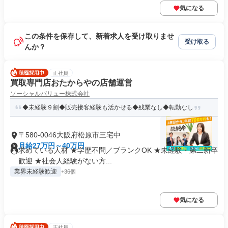
気になる
この条件を保存して、新着求人を受け取りませ
受け取る
んか？
正社員
買取専門店おたからやの店舗運営
ソーシャルバリュー株式会社
◆未経験９割◆販売接客経験も活かせる◆残業なし◆転勤なし
〒580-0046大阪府松原市三宅中
月給27万円～40万円
求めている人材 ★学歴不問／ブランクOK ★未経験・第二新卒
歓迎 ★社会人経験がない方...
業界未経験歓迎
+36個
気になる
正社員