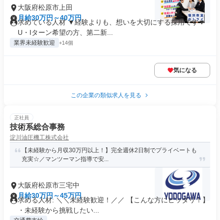
大阪府松原市上田
月給30万円～40万円
求めている人材 ▼経験よりも、想いを大切にする採用です▼
U・Iターン希望の方、第二新...
業界未経験歓迎
+14個
気になる
この企業の類似求人を見る
正社員
技術系総合事務
淀川油圧機工株式会社
【未経験から月収30万円以上！】完全週休2日制でプライベートも
充実☆／マンツーマン指導で安...
大阪府松原市三宅中
月給30万円～45万円
求める人材: ＼＼未経験歓迎！／／ 【こんな方にピッタリ！】
・未経験から挑戦したい...