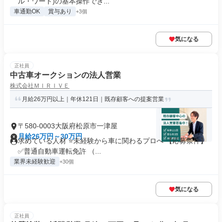
ル・ワード)の基本操作でき...
車通勤OK
賞与あり
+3個
気になる
正社員
中古車オークションの法人営業
株式会社ＭＩＲＩＶＥ
月給26万円以上｜年休121日｜既存顧客への提案営業
〒580-0003大阪府松原市一津屋
月給26万円～30万円
求めている人材 ⭐未経験から車に関わるプロへ 【応募条件】
✅普通自動車運転免許 （...
業界未経験歓迎
+30個
気になる
正社員