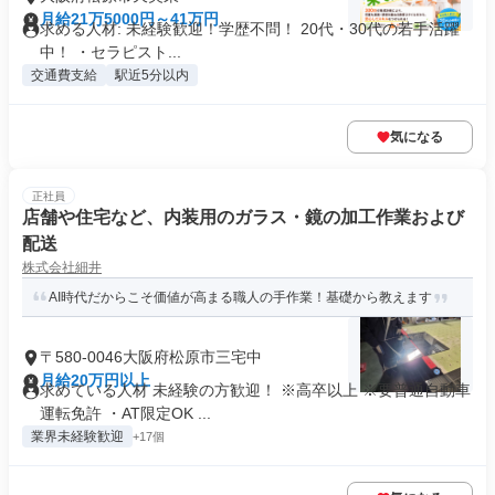
月給21万5000円～41万円
求める人材: 未経験歓迎！学歴不問！ 20代・30代の若手活躍
中！ ・セラピスト...
交通費支給
駅近5分以内
気になる
正社員
店舗や住宅など、内装用のガラス・鏡の加工作業および
配送
株式会社細井
AI時代だからこそ価値が高まる職人の手作業！基礎から教えます
〒580-0046大阪府松原市三宅中
月給20万円以上
求めている人材 未経験の方歓迎！ ※高卒以上 ※要普通自動車
運転免許 ・AT限定OK ...
業界未経験歓迎
+17個