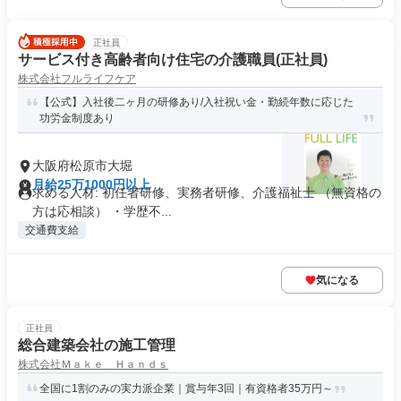
正社員
サービス付き高齢者向け住宅の介護職員(正社員)
株式会社フルライフケア
【公式】入社後二ヶ月の研修あり/入社祝い金・勤続年数に応じた
功労金制度あり
大阪府松原市大堀
月給25万1000円以上
求める人材: 初任者研修、実務者研修、介護福祉士 （無資格の
方は応相談） ・学歴不...
交通費支給
気になる
正社員
総合建築会社の施工管理
株式会社Ｍａｋｅ Ｈａｎｄｓ
全国に1割のみの実力派企業｜賞与年3回｜有資格者35万円～