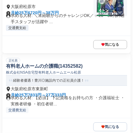
大阪府松原市
月給25万6720円～38万円
求める人材: ＼未経験からのチャレンジOK／ ✅20〜30代の若
手スタッフが活躍中 ...
交通費支給
気になる
正社員
有料老人ホームの介護職(14352582)
株式会社NSA住宅型有料老人ホームエール松原
経験者優遇！豊川◎施設内での正社員介護！
大阪府松原市東新町
月給25万7833円～27万333円
求める人材: 【必須】 下記資格をお持ちの方 ・介護福祉士 ・
実務者研修 ・初任者研...
交通費支給
気になる