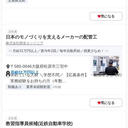
交通費支給
気になる
正社員
日本のモノづくりを支えるメーカーの配管工
株式会社西友エンジニア
月給31万円以上／賞与年2回／毎年自動昇給／残業少なめ！
〒580-0046大阪府松原市三宅中
月給31万円以上
求めている人材 ＼学歴不問／ 【応募条件】 ・配管工としての
実務経験をお持ちの方（年数...
制服あり
業界未経験歓迎
+31個
気になる
正社員
教習指導員候補(近鉄自動車学校)