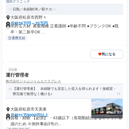
清田クリニック
日勤／未経験OK／駅チカ
大阪府松原市西野々
月給26万円～35万円
求める人材: 募集職種 正看護師 ●年齢不問 ●ブランクOK ●既
卒・第二新卒OK ...
交通費支給
気になる
正社員
運行管理者
株式会社ジャムジャムエクスプレス
【運行管理者】 未経験でも安定した収入を得られます！仮眠室・
寮完備で無理なく働ける♪
大阪府松原市天美東
月給31万9000円以上
資格・経験 【必須】 ・43歳以下（長期勤続によるキャリア育
成のため ※例外事由3号の...