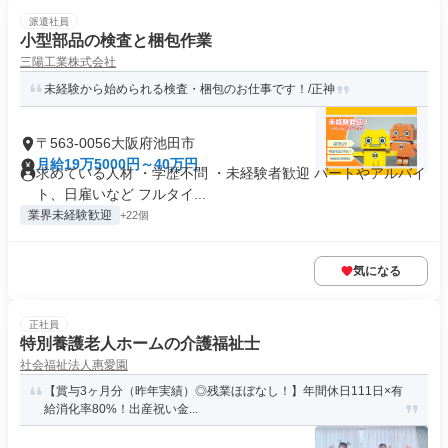
派遣社員
小型部品の検査と梱包作業
三陽工業株式会社
未経験から始められる検査・梱包のお仕事です！/正神
〒563-0056大阪府池田市
月給19万5000円～40万円
求めている人材 ・学歴不問 ・未経験者歓迎 パートやアルバイ
ト、日雇いなど フルタイ...
業界未経験歓迎
+22個
気になる
正社員
特別養護老人ホームの介護福祉士
社会福祉法人惠愛園
【賞与3ヶ月分（昨年実績）◎残業ほぼなし！】年間休日111日×有
給消化率80%！出産祝い金...