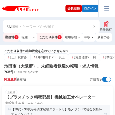
会員登録
ログイン
職種・キーワードから探す
条件保存
勤務地
職種
こだわり条件
雇用形態
年収
新着のみ
1
1
こだわり条件の追加設定を忘れていませんか？
土日祝休み
年間休日120日以上
完全週休2日制
学歴
池田市（大阪府）、未経験者歓迎の転職・求人情報
765
件
1
〜
100
件目を表示中
関連度順
新着順
詳細表示
正社員
【プラスチック精密部品】機械加工オペレーター
株式会社 エヌ・エム・エス
【20代・30代からの未経験スタート可】モノづくりで社会を動か
す人になろう！