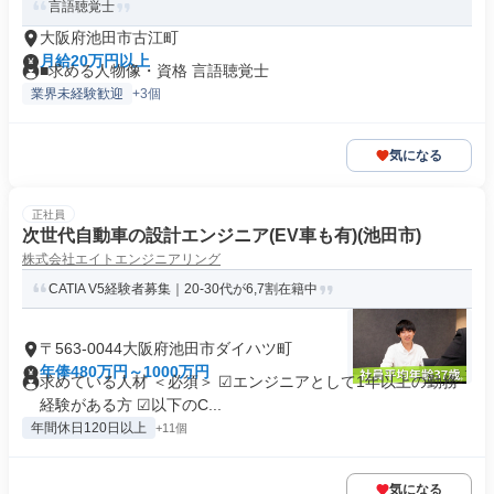
言語聴覚士
大阪府池田市古江町
月給20万円以上
■求める人物像・資格 言語聴覚士
業界未経験歓迎
+3個
気になる
正社員
次世代自動車の設計エンジニア(EV車も有)(池田市)
株式会社エイトエンジニアリング
CATIA V5経験者募集｜20-30代が6,7割在籍中
〒563-0044大阪府池田市ダイハツ町
年俸480万円～1000万円
求めている人材 ＜必須＞ ☑︎エンジニアとして1年以上の勤務
経験がある方 ☑︎以下のC...
年間休日120日以上
+11個
気になる