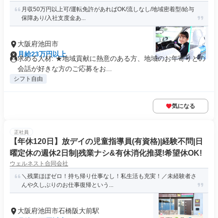
月収50万円以上可/運転免許があればOK/流しなし/地域密着型/給与
保障あり/入社支度金あ...
大阪府池田市
月給23万円以上
求める人材: ★地域貢献に熱意のある方、地域のお年寄りとの
会話が好きな方のご応募をお...
シフト自由
気になる
正社員
【年休120日】放デイの児童指導員(有資格)|経験不問|日
曜定休の週休2日制|残業ナシ&有休消化推奨!希望休OK!
ウェルネスト合同会社
＼残業ほぼゼロ！持ち帰り仕事なし！私生活も充実！／未経験者さ
んや久しぶりのお仕事復帰という...
大阪府池田市石橋阪大前駅