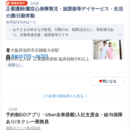
正社員
正看護師/重症心身障害児・放課後等デイサービス・生活
介護/日勤常勤
合同会社Sunはーと
お子さまが好きな方歓迎。日勤のみ、残業ほぼなし。昇給賞与あ
り。児童発達支援・放課後等デイサ...
大阪府池田市石橋阪大前駅
月給25万円～28万円
求める人材: 正看護師資格 臨床経験3年以上
残業なし
気になる
この企業の類似求人を見る
正社員
予約制GOアプリ・Uber全車搭載!入社支度金・給与保障
あり/タクシー乗務員
池田タクシー株式会社