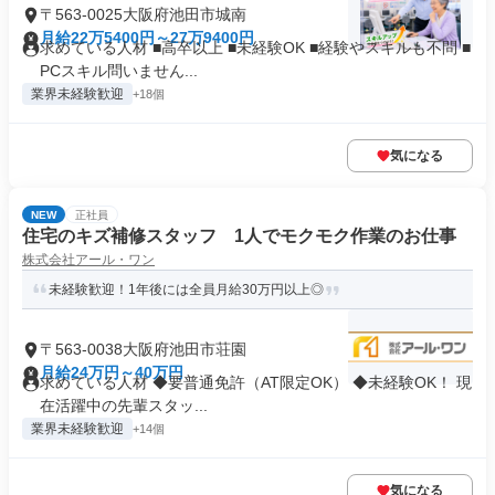
〒563-0025大阪府池田市城南
月給22万5400円～27万9400円
求めている人材 ■高卒以上 ■未経験OK ■経験やスキルも不問 ■
PCスキル問いません...
業界未経験歓迎
+18個
気になる
NEW
正社員
住宅のキズ補修スタッフ 1人でモクモク作業のお仕事
株式会社アール・ワン
未経験歓迎！1年後には全員月給30万円以上◎
〒563-0038大阪府池田市荘園
月給24万円～40万円
求めている人材 ◆要普通免許（AT限定OK） ◆未経験OK！ 現
在活躍中の先輩スタッ...
業界未経験歓迎
+14個
気になる