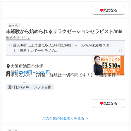
気になる
業務委託
未経験から始められるリラクゼーションセラピスト/mls
株式会社りらく
週30時間以上で最低収入1時間2,340円〜！85％が未経験スター
ト！無料トレで一生モノの...
大阪府池田市鉢塚
時給2340円～3510円
求める人材: 【資格・経験は一切不問です！】 ✅必須条件 ━━
━━━...
週1日からOK
シフト自由
気になる
この企業の類似求人を見る