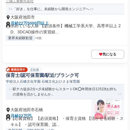
三陽工業株式会社
「好き」を仕事に。未経験から開発エンジニアへ
大阪府池田市
月給22万5000円以上
求めている人材 【必須条件】機械工学系大学、高専卒以上 2
D、3DCAD操作の実習経...
業界未経験歓迎
+9個
気になる
正社員
保育士/認可保育園/駅近/ブランク可
学校法人石橋文化学園 石橋文化おひさま保育園
駅チカ徒歩2分⭐彡未経験からスタートOK⭕年間休日125日❗️お持ち
の資格を活かしませんか...
大阪府池田市石橋
月給22万円
【応募資格】 【必須資格】 ・保育士資格 【活かせる経験・ス
キル】 ・認可保育園、認...