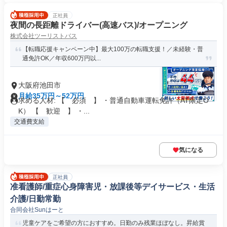
正社員
夜間の長距離ドライバー(高速バス)/オープニング
株式会社ツーリストバス
【転職応援キャンペーン中】最大100万の転職支援！／未経験・普
通免許OK／年収600万円以...
大阪府池田市
月給35万円～52万円
求める人材: 【 必須 】 ・普通自動車運転免許（AT限定O
K） 【 歓迎 】 ・...
交通費支給
気になる
正社員
准看護師/重症心身障害児・放課後等デイサービス・生活
介護/日勤常勤
合同会社Sunはーと
児童ケアをご希望の方におすすめ。日勤のみ残業ほぼなし。昇給賞