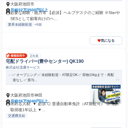
大阪府池田市
月給32万3500円以上
必要な経験・能力等 【必須】ヘルプデスクのご経験 ※SIerや
SESとして顧客向けのヘ...
業界未経験歓迎
+8個
気になる
正社員
宅配ドライバー(豊中センター) QK190
株式会社流通サービス
✅ オープニング ✅ 未経験歓迎・AT限定OK ✅ 荷物10kgまで・再配
達なし ✅ 賞与...
大阪府池田市神田
月給26万9040円以上
求める人材: ▼ 必須 ◎ 普通自動車免許（AT限定可） ◎ 免許
取得後1年以上 ▼...
交通費支給