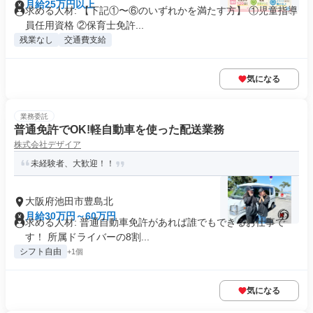
月給25万円以上
求める人材: 【下記①〜⑥のいずれかを満たす⽅】 ①児童指導
員任⽤資格 ②保育⼠免許...
残業なし
交通費支給
気になる
業務委託
普通免許でOK!軽自動車を使った配送業務
株式会社デザイア
未経験者、大歓迎！！
大阪府池田市豊島北
月給30万円～60万円
求める人材: 普通自動車免許があれば誰でもできるお仕事で
す！ 所属ドライバーの8割...
シフト自由
+1個
気になる