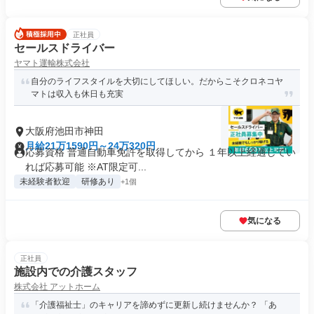
正社員
セールスドライバー
ヤマト運輸株式会社
自分のライフスタイルを大切にしてほしい。だからこそクロネコヤ
マトは収入も休日も充実
大阪府池田市神田
月給21万1590円～24万320円
応募資格 普通自動車免許を取得してから １年以上経過してい
れば応募可能 ※AT限定可...
未経験者歓迎
研修あり
+1個
気になる
正社員
施設内での介護スタッフ
株式会社 アットホーム
「介護福祉士」のキャリアを諦めずに更新し続けませんか？ 「あ