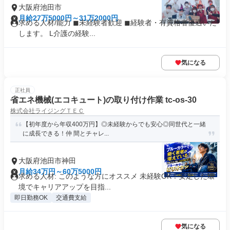
大阪府池田市
月給27万5000円～31万2000円
求める人材/能力 ◼︎未経験者歓迎 ◼︎経験者・有資格者優遇いた
します。 L介護の経験...
気になる
正社員
省エネ機械(エコキュート)の取り付け作業 tc-os-30
株式会社ライジングＴＥＣ
【初年度から年収400万円】◎未経験からでも安心◎同世代と一緒
に成長できる！仲 間とチャレ...
大阪府池田市神田
月給34万円～60万5000円
求める人材: このような方にオススメ 未経験OK！安定した環
境でキャリアアップを目指...
即日勤務OK
交通費支給
気になる