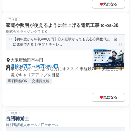
気になる
正社員
家電や照明が使えるように仕上げる電気工事 tc-os-30
株式会社ライジングＴＥＣ
【初年度から年収400万円】◎未経験からでも安心◎同世代と一緒
に成長できる！仲 間とチャレ...
大阪府池田市神田
月給34万円～60万5000円
求める人材: このような方にオススメ 未経験OK！安定した環
境でキャリアアップを目指...
即日勤務OK
交通費支給
気になる
正社員
言語聴覚士
特別養護老人ホーム古江台ホール