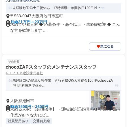
大同生命保険株式会社
未経験歓迎◎土日祝休み・17時退勤・年間休日120日以上
〒563-0047大阪府池田市室町
月給21万円～23万円
求めている人材 ◆ 応募条件 ・高卒以上 ・未経験歓迎 ◆ こん
な方を歓迎します ...
気になる
契約社員
chocoZAPスタッフのメンテナンススタッフ
ＲＩＺＡＰ建設株式会社
未経験OKの簡単な軽作業！直行直帰OK/入社祝金10万円/chocoZA
P利用料無料で体を...
大阪府池田市
時給1500円～1600円
求める人材: 【必須条件】 ・運転免許証必須※AT可 運転×黙々
作業が好きな方にピ...
社員登用あり
交通費支給