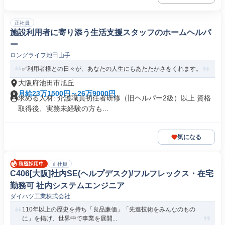
正社員
施設利用者に寄り添う生活支援スタッフのホームヘルパ
ー
ロングライフ池田山手
✅利用者様との日々が、あなたの人生にもあたたかさをくれます。
大阪府池田市旭丘
月給23万1500円～26万9000円
求める人材: 介護職員初任者研修（旧ヘルパー2級）以上 資格
取得後、実務未経験の方も...
気になる
正社員
C406[大阪]社内SE(ヘルプデスク)/フルフレックス・在宅
勤務可 社内システムエンジニア
ダイハツ工業株式会社
110年以上の歴史を持ち「良品廉価」「先進技術をみんなのもの
に」を掲げ、世界中で事業を展開...