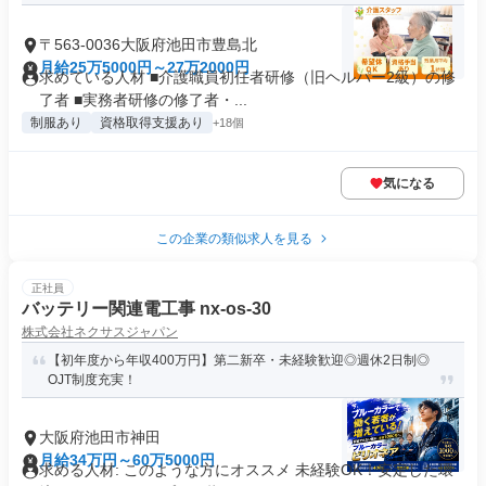
〒563-0036大阪府池田市豊島北
月給25万5000円～27万2000円
求めている人材 ■介護職員初任者研修（旧ヘルパー2級）の修
了者 ■実務者研修の修了者・...
制服あり
資格取得支援あり
+18個
気になる
この企業の類似求人を見る
正社員
バッテリー関連電工事 nx-os-30
株式会社ネクサスジャパン
【初年度から年収400万円】第二新卒・未経験歓迎◎週休2日制◎
OJT制度充実！
大阪府池田市神田
月給34万円～60万5000円
求める人材: このような方にオススメ 未経験OK！安定した環