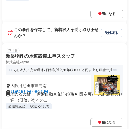
気になる
この条件を保存して、新着求人を受け取りませ
受け取る
んか？
正社員
新築物件の水道設備工事スタッフ
株式会社xaptia
＼初求人／完全週休2日制初導入★年収1000万円以上も可能☆彡
大阪府池田市豊島南
月給25万円～60万円
求める人材: ・普通自動車免許必須(AT限定可) ・未経験者大歓
迎 （研修があるの...
交通費支給
駅近5分以内
気になる