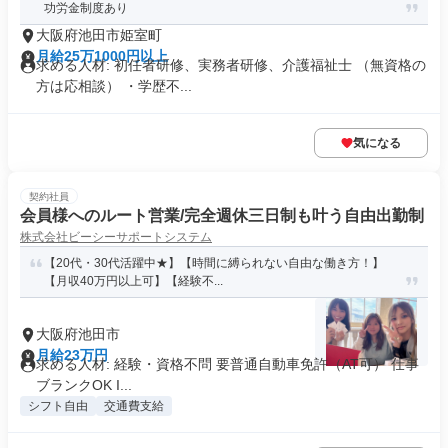
功労金制度あり
大阪府池田市姫室町
月給25万1000円以上
求める人材: 初任者研修、実務者研修、介護福祉士 （無資格の
方は応相談） ・学歴不...
気になる
契約社員
会員様へのルート営業/完全週休三日制も叶う自由出勤制
株式会社ビーシーサポートシステム
【20代・30代活躍中★】【時間に縛られない自由な働き方！】
【月収40万円以上可】【経験不...
大阪府池田市
月給23万円
求める人材: 経験・資格不問 要普通自動車免許（AT可） 仕事
ブランクOK I...
シフト自由
交通費支給