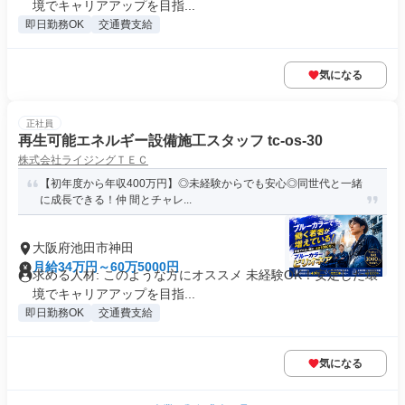
境でキャリアアップを目指...
即日勤務OK
交通費支給
気になる
正社員
再生可能エネルギー設備施工スタッフ tc-os-30
株式会社ライジングＴＥＣ
【初年度から年収400万円】◎未経験からでも安心◎同世代と一緒
に成長できる！仲 間とチャレ...
大阪府池田市神田
月給34万円～60万5000円
求める人材: このような方にオススメ 未経験OK！安定した環
境でキャリアアップを目指...
即日勤務OK
交通費支給
気になる