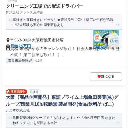
正社員
クリーニング工場での配送ドライバー
株式会社フランス屋本部
車好き・運転好きにピッタリ★普通免許でOK！幅広い年代が活躍
中◎未経験も安心の同乗研修あり...
〒563-0024大阪府池田市鉢塚
月給25万円
資格 未経験からのチャレンジ歓迎！ 社会人未経験OK！ 学歴
不問！ 第二新卒も歓迎！（...
業界未経験歓迎
+11個
気になる
正社員
大阪【商品企画開発】東証プライム上場亀田製菓(株)グ
ループ/残業月10h/転勤無 製品開発(食品/飲料/たばこ)
とよす株式会社
亀田製菓(株)グループで『あられとよす』や『柿の種専門店 かきた
ねキッチン』を展開する当社...