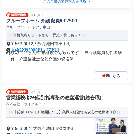
この企業の類似求人を見る
正社員
グループホーム 介護職員/002500
グループホーム ポプラ東山
資格取得サポートあり！昇給・賞与あり！
〒563-0012大阪府池田市東山町
月給22万3000円～27万円
求めている人材 未経験でも歓迎です！ ※介護職員初任者研
修、介護福祉士など介護の資格保...
気になる
正社員
営業経験者枠|個別指導塾の教室運営(総合職)
株式会社トライグループ
【反響100%｜新規開拓なし】業界未経験でも安心の教育体制◎
〒563-0041大阪府池田市満寿美町