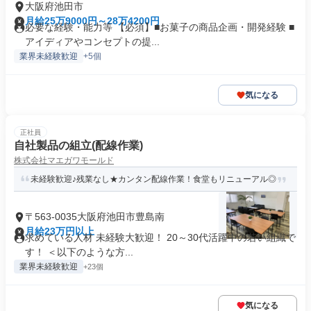
大阪府池田市
月給25万9000円～28万4200円
必要な経験・能力等 【必須】■お菓子の商品企画・開発経験 ■
アイディアやコンセプトの提...
業界未経験歓迎
+5個
気になる
正社員
自社製品の組立(配線作業)
株式会社マエガワモールド
未経験歓迎♪残業なし★カンタン配線作業！食堂もリニューアル◎
〒563-0035大阪府池田市豊島南
月給23万円以上
求めている人材 未経験大歓迎！ 20～30代活躍中の若い組織で
す！ ＜以下のような方...
業界未経験歓迎
+23個
気になる