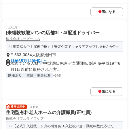
気になる
正社員
(未経験歓迎)パンの店舗3t・4t配送ドライバー
株式会社ユービーエム
事業拡大中！深夜で稼ぐ！安定企業でキャリアアップしませんか⁉
〒563-0034大阪府池田市
月給35万140円以上
求めている人材 ✅中型運転免許 ✅普通運転免許 ※平成19年6
月1日以前に取得された方...
制服あり
主婦・主夫歓迎
+24個
気になる
正社員
住宅型有料老人ホームの介護職員(正社員)
株式会社フルライフケア
【公式】入社後二ヶ月の研修あり/入社祝い金・勤続年数に応じた