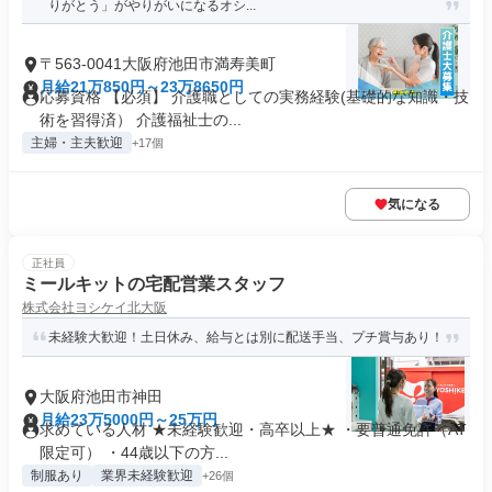
りがとう」がやりがいになるオシ...
〒563-0041大阪府池田市満寿美町
月給21万850円～23万8650円
応募資格 【必須】 介護職としての実務経験(基礎的な知識・技
術を習得済） 介護福祉士の...
主婦・主夫歓迎
+17個
気になる
正社員
ミールキットの宅配営業スタッフ
株式会社ヨシケイ北大阪
未経験大歓迎！土日休み、給与とは別に配送手当、プチ賞与あり！
大阪府池田市神田
月給23万5000円～25万円
求めている人材 ★未経験歓迎・高卒以上★ ・要普通免許（AT
限定可） ・44歳以下の方...
制服あり
業界未経験歓迎
+26個