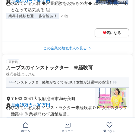
月給31万円～40万円
求めている人材 ◆営業経験をお持ちの方◆ 20代・30代が中心
となって活気ある 組...
業界未経験歓迎
歩合給あり
+20個
気になる
この企業の類似求人を見る
正社員
カーブスのインストラクター 未経験可
株式会社はっけん
インストラクター経験がなくてもOK！女性が活躍中の職場！
〒563-0041大阪府池田市満寿美町
月給28万円～30万円
求めている人材 インストラクター未経験者ＯＫ 女性スタッフ
活躍中 ※業界問わず店舗運営...
業界未経験歓迎
+10個
ホーム
オファー
気になる