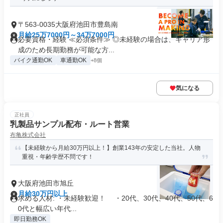
〒563-0035大阪府池田市豊島南
月給25万7000円～34万7000円
必要資格・経験 ≪必須条件≫ ◎未経験の場合は、キャリア形
成のため長期勤務が可能な方...
バイク通勤OK
車通勤OK
+8個
気になる
正社員
乳製品サンプル配布・ルート営業
布亀株式会社
【未経験から月給30万円以上！】創業143年の安定した当社。人物
重視・年齢学歴不問です！
大阪府池田市旭丘
月給30万円以上
求める人材: ・未経験歓迎！ ・20代、30代、40代、50代、6
0代と幅広い年代...
即日勤務OK