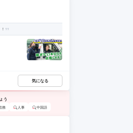
！！
気になる
ょう
総務
人事
中国語