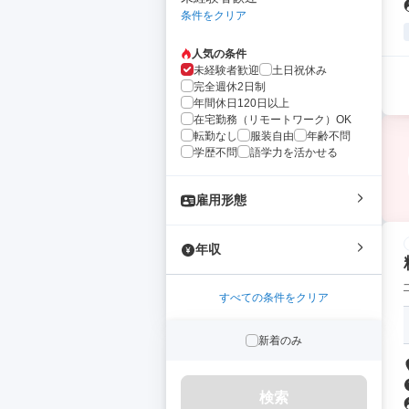
条件をクリア
人気の条件
未経験者歓迎
土日祝休み
完全週休2日制
年間休日120日以上
在宅勤務（リモートワーク）OK
転勤なし
服装自由
年齢不問
学歴不問
語学力を活かせる
雇用形態
年収
すべての条件をクリア
新着のみ
検索