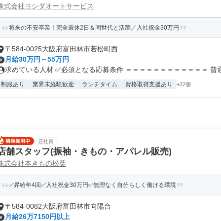
株式会社ヨシダオートサービス
将来の不安卒業！完全週休2日＆同世代と活躍／入社祝金30万円
〒584-0025大阪府富田林市若松町西
月給30万円～55万円
求めている人材 ✅必須となる応募条件 ＝＝＝＝＝＝＝＝＝＝＝＝ 普通自
制服あり
業界未経験歓迎
ランチタイム
資格取得支援あり
+32個
正社員
店舗スタッフ(振袖・きもの・アパレル販売)
株式会社本きもの松葉
✅昇給年4回✅入社祝金30万円✅無理なく自分らしく働ける環境
〒584-0082大阪府富田林市向陽台
月給26万7150円以上