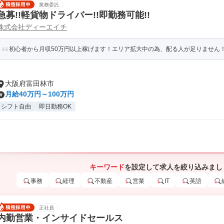
業務委託
急募!!軽貨物ドライバー!!即勤務可能!!
株式会社ディーエイチ
初心者から月収50万円以上稼げます！エリア拡大中の為、配る人が足りません
大阪府富田林市
月給40万円～100万円
シフト自由
即日勤務OK
キーワード
を設定して求人を絞り込みまし
事務
経理
不動産
営業
IT
英語
正社員
内勤営業・インサイドセールス