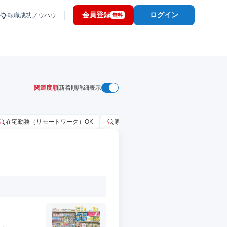
会員登録
ログイン
転職成功ノウハウ
無料
関連度順
新着順
詳細表示
在宅勤務（リモートワーク）OK
家賃補助・住宅手当あり
固定給2