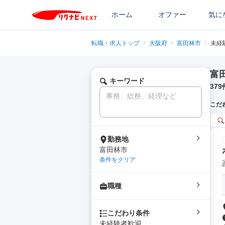
ホーム
オファー
気に
転職・求人トップ
/
大阪府
/
富田林市
/
未経
富
キーワード
379
こだ
勤務地
富田林市
条件をクリア
職種
こだわり条件
未経験者歓迎