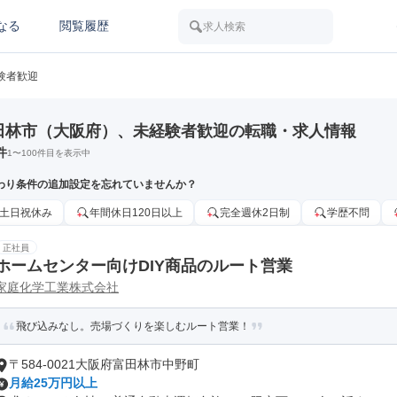
なる
閲覧履歴
求人検索
験者歓迎
田林市（大阪府）、未経験者歓迎の転職・求人情報
件
1
〜
100
件目を表示中
わり条件の追加設定を忘れていませんか？
土日祝休み
年間休日120日以上
完全週休2日制
学歴不問
正社員
ホームセンター向けDIY商品のルート営業
家庭化学工業株式会社
飛び込みなし。売場づくりを楽しむルート営業！
〒584-0021大阪府富田林市中野町
月給25万円以上