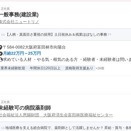
正社員
一般事務(建設業)
株式会社ニュートリノ
【人柄・真面目さ重視の採用】土日祝休み＆残業ほぼなしの事務
〒584-0082大阪府富田林市向陽台
月給22万円～25万円
求めている人材 ・やる気・根気のある方 ・経験者・未経験者は問いませ
業界未経験歓迎
年間休日120日以上
資格取得支援あり
+16個
正社員
未経験可の病院薬剤師
社会福祉法人恩賜財団 大阪府済生会富田林医療福祉センター
地域医療を支える総合病院で、薬剤師として活躍しませんか？ 昇給・賞与・各種手