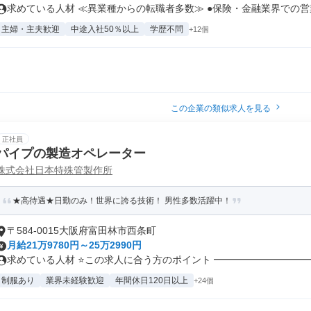
求めている人材 ≪異業種からの転職者多数≫ ●保険・金融業界での営業
主婦・主夫歓迎
中途入社50％以上
学歴不問
+12個
この企業の類似求人を見る
正社員
パイプの製造オペレーター
株式会社日本特殊管製作所
★高待遇★日勤のみ！世界に誇る技術！ 男性多数活躍中！
〒584-0015大阪府富田林市西条町
月給21万9780円～25万2990円
求めている人材 ⭐この求人に合う方のポイント ━━━━━━━━━━━
制服あり
業界未経験歓迎
年間休日120日以上
+24個