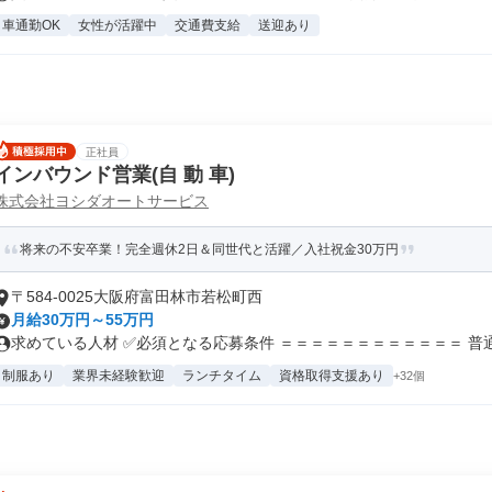
車通勤OK
女性が活躍中
交通費支給
送迎あり
正社員
インバウンド営業(自 動 車)
株式会社ヨシダオートサービス
将来の不安卒業！完全週休2日＆同世代と活躍／入社祝金30万円
〒584-0025大阪府富田林市若松町西
月給30万円～55万円
求めている人材 ✅必須となる応募条件 ＝＝＝＝＝＝＝＝＝＝＝＝ 普通自
制服あり
業界未経験歓迎
ランチタイム
資格取得支援あり
+32個