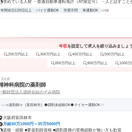
求めている人材 ・普通自動車運転免許（AT限定可） ・人と話すことが.
年間休日120日以上
バイク通勤OK
学歴不問
車通勤OK
+14個
年収
を設定して求人を絞り込みましょ
200万円以上
300万円以上
400万円以上
500万円以上
800万円以上
900万円以上
1000
正社員
精神科病院の薬剤師
一般財団法人成研会結のぞみ病院
≪薬剤師≫［富田林市］◆調剤未経験OK◆マイカー通勤OK
大阪府富田林市
月給30万1000円～35万5000円
資格・経験 ■要薬剤師資格 ■調剤業務の実務経験が無い方も歓迎