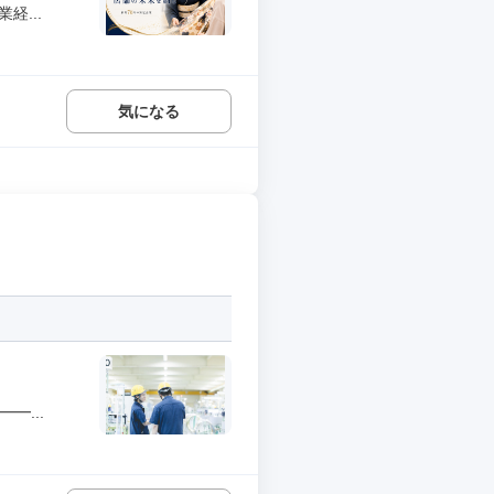
経...
気になる
━...