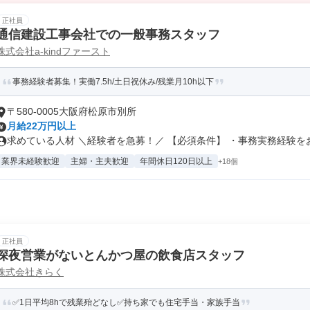
正社員
通信建設工事会社での一般事務スタッフ
株式会社a-kindファースト
事務経験者募集！実働7.5h/土日祝休み/残業月10h以下
〒580-0005大阪府松原市別所
月給22万円以上
求めている人材 ＼経験者を急募！／ 【必須条件】 ・事務実務経験をお.
業界未経験歓迎
主婦・主夫歓迎
年間休日120日以上
+18個
正社員
深夜営業がないとんかつ屋の飲食店スタッフ
株式会社きらく
✅1日平均8hで残業殆どなし✅持ち家でも住宅手当・家族手当