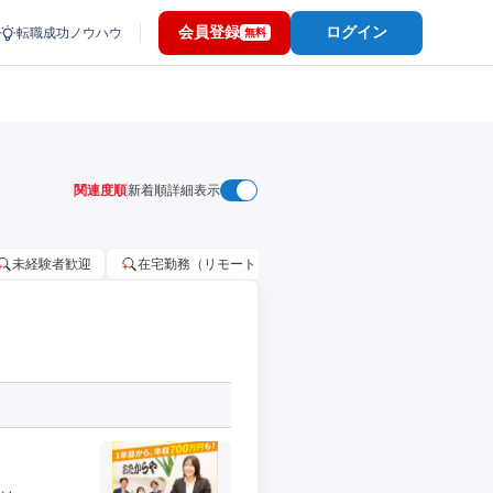
会員登録
ログイン
転職成功ノウハウ
無料
関連度順
新着順
詳細表示
未経験者歓迎
在宅勤務（リモートワーク）OK
家賃補助・住宅手当