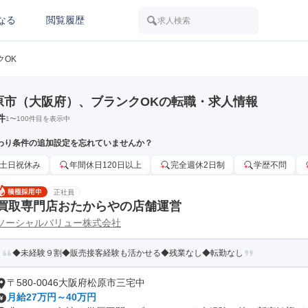
なる
閲覧履歴
求人検索
クOK
原市（大阪府）、ブランクOKの転職・求人情報
件
1
〜
100
件目を表示中
わり条件の追加設定を忘れていませんか？
土日祝休み
年間休日120日以上
完全週休2日制
学歴不問
正社員
買取専門店おたからやの店舗運営
ソーシャルバリュー株式会社
◆未経験９割◆販売接客経験も活かせる◆残業なし◆転勤なし
〒580-0046大阪府松原市三宅中
月給27万円～40万円