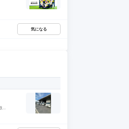
気になる
..