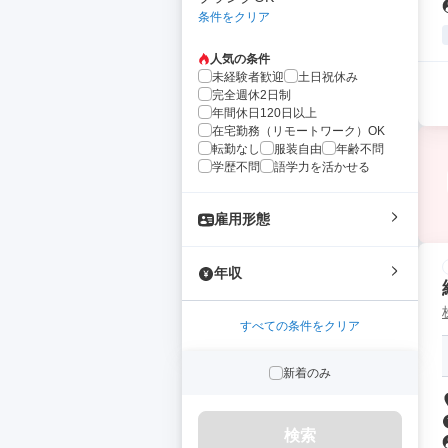
条件をクリア
人気の条件
未経験者歓迎
土日祝休み
完全週休2日制
年間休日120日以上
在宅勤務（リモートワーク）OK
転勤なし
服装自由
年齢不問
学歴不問
語学力を活かせる
雇用形態
年収
すべての条件をクリア
新着のみ
検索