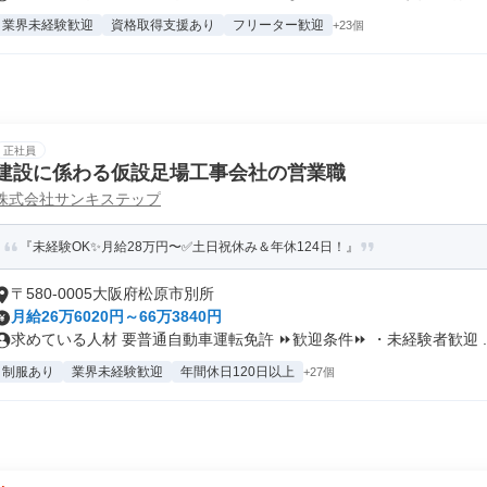
業界未経験歓迎
資格取得支援あり
フリーター歓迎
+23個
正社員
建設に係わる仮設足場工事会社の営業職
株式会社サンキステップ
『未経験OK✨月給28万円〜✅土日祝休み＆年休124日！』
〒580-0005大阪府松原市別所
月給26万6020円～66万3840円
求めている人材 要普通自動車運転免許 ⏩歓迎条件⏩ ・未経験者歓迎 ..
制服あり
業界未経験歓迎
年間休日120日以上
+27個