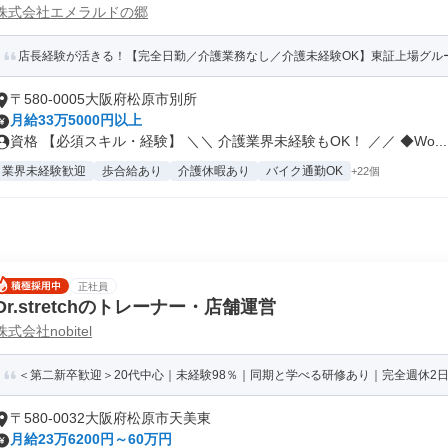
株式会社エメラルドの郷
店長経験が活きる！【完全日勤／介護業務なし／介護未経験OK】東証上場グルー
〒580-0005大阪府松原市別所
月給33万5000円以上
資格 【必須スキル・経験】 ＼＼ 介護業界未経験もOK！ ／／ ◆Wo...
業界未経験歓迎
歩合給あり
介護休暇あり
バイク通勤OK
+22個
正社員
Dr.stretchのトレーナー・店舗運営
株式会社nobitel
＜第二新卒歓迎＞20代中心｜未経験98％｜同期と学べる研修あり｜完全週休2
〒580-0032大阪府松原市天美東
月給23万6200円～60万円