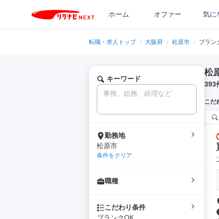
ホーム
オファー
気に
転職・求人トップ
/
大阪府
/
松原市
/
ブラン
松
キーワード
393
こだ
勤務地
松原市
条件をクリア
職種
こだわり条件
ブランクOK