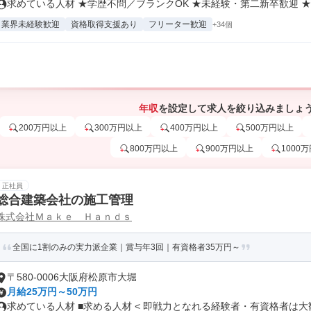
求めている人材 ★学歴不問／ブランクOK ★未経験・第二新卒歓迎 ★社
業界未経験歓迎
資格取得支援あり
フリーター歓迎
+34個
年収
を設定して求人を絞り込みましょ
200万円以上
300万円以上
400万円以上
500万円以上
800万円以上
900万円以上
1000
正社員
総合建築会社の施工管理
株式会社Ｍａｋｅ Ｈａｎｄｓ
全国に1割のみの実力派企業｜賞与年3回｜有資格者35万円～
〒580-0006大阪府松原市大堀
月給25万円～50万円
求めている人材 ■求める人材 < 即戦力となれる経験者・有資格者は大歓.