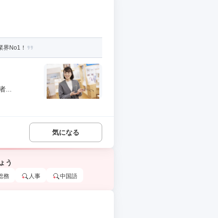
界No1！
..
気になる
ょう
総務
人事
中国語