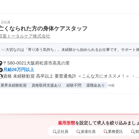
正社員
亡くなられた方の身体ケアスタッフ
双葉トータルケア株式会社
大切なのは「寄り添う気持ち」。未経験から始められるお仕事です。サポート
〒580-0021大阪府松原市高見の里
月給26万円以上
資格 未経験歓迎 高卒以上 要普通免許 ＜こんな方にオススメ！＞ ・...
業界未経験歓迎
資格取得支援あり
経験不問
退職金あり
+6個
雇用形態
を設定して求人を絞り込みまし
正社員
派遣社員
業務委託
契