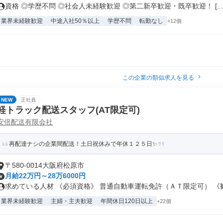
資格 ◎学歴不問 ◎社会人未経験歓迎 ◎第二新卒歓迎・既卒歓迎！ [...
業界未経験歓迎
中途入社50％以上
学歴不問
転勤なし
+12個
この企業の類似求人を見る
NEW
正社員
軽トラック配送スタッフ(AT限定可)
安倍配送有限会社
再配達ナシの企業間配送！土日祝休みで年休１２５日✨
〒580-0014大阪府松原市
月給22万円～28万6000円
求めている人材 《必須資格》 普通自動車運転免許（ＡＴ限定可） 《歓.
業界未経験歓迎
主婦・主夫歓迎
年間休日120日以上
+22個