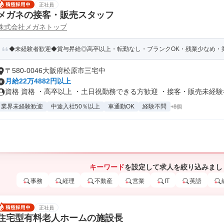
正社員
メガネの接客・販売スタッフ
株式会社メガネトップ
◆未経験者歓迎◆賞与昇給◎高卒以上・転勤なし・ブランクOK・残業少なめ・業
〒580-0046大阪府松原市三宅中
月給22万4882円以上
資格 資格 ・高卒以上 ・土日祝勤務できる方歓迎 ・接客・販売未経験者.
業界未経験歓迎
中途入社50％以上
車通勤OK
経験不問
+8個
キーワード
を設定して求人を絞り込みまし
事務
経理
不動産
営業
IT
英語
正社員
住宅型有料老人ホームの施設長