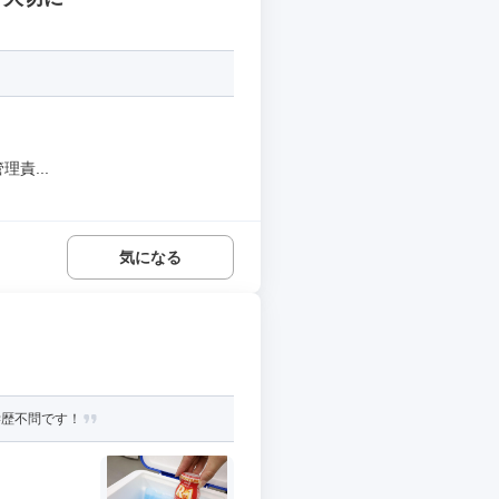
責...
気になる
学歴不問です！