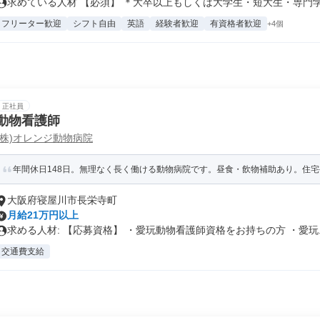
求めている人材 【必須】 ＊大卒以上もしくは大学生・短大生・専門学生 
フリーター歓迎
シフト自由
英語
経験者歓迎
有資格者歓迎
+4個
正社員
動物看護師
(株)オレンジ動物病院
年間休日148日。無理なく長く働ける動物病院です。昼食・飲物補助あり。住宅
大阪府寝屋川市長栄寺町
月給21万円以上
求める人材: 【応募資格】 ・愛玩動物看護師資格をお持ちの方 ・愛玩..
交通費支給