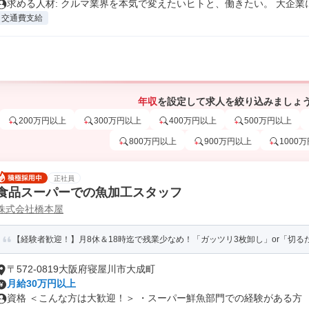
求める人材: クルマ業界を本気で変えたいヒトと、働きたい。 大企業に.
交通費支給
年収
を設定して求人を絞り込みましょ
200万円以上
300万円以上
400万円以上
500万円以上
800万円以上
900万円以上
1000
正社員
食品スーパーでの魚加工スタッフ
株式会社橋本屋
【経験者歓迎！】月8休＆18時迄で残業少なめ！「ガッツリ3枚卸し」or「切るだ
〒572-0819大阪府寝屋川市大成町
月給30万円以上
資格 ＜こんな方は大歓迎！＞ ・スーパー鮮魚部門での経験がある方 ・居