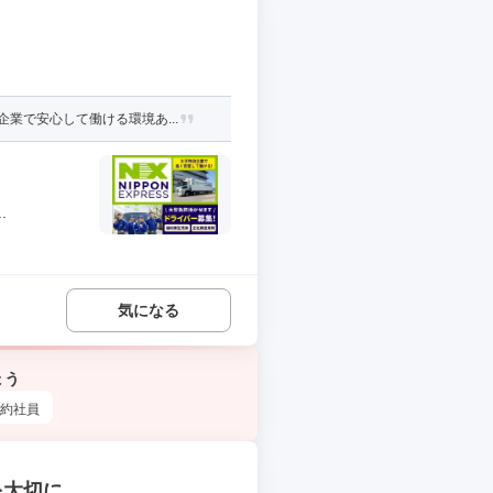
業で安心して働ける環境あ...
.
気になる
ょう
約社員
を大切に