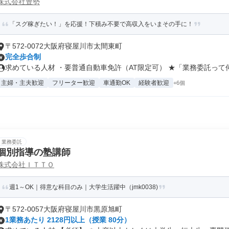
株式会社豊勢
「スグ稼ぎたい！」を応援！下積み不要で高収入をいまその手に！
〒572-0072大阪府寝屋川市太間東町
完全歩合制
求めている人材 ・要普通自動車免許（AT限定可） ★「業務委託って何.
主婦・主夫歓迎
フリーター歓迎
車通勤OK
経験者歓迎
+6個
業務委託
個別指導の塾講師
株式会社ＩＴＴＯ
週1～OK｜得意な科目のみ｜大学生活躍中（jmk0038)
〒572-0057大阪府寝屋川市黒原旭町
1業務あたり 2128円以上（授業 80分）