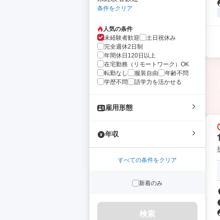
条件をクリア
人気の条件
未経験者歓迎
土日祝休み
完全週休2日制
年間休日120日以上
在宅勤務（リモートワーク）OK
転勤なし
服装自由
年齢不問
学歴不問
語学力を活かせる
雇用形態
年収
すべての条件をクリア
新着のみ
検索