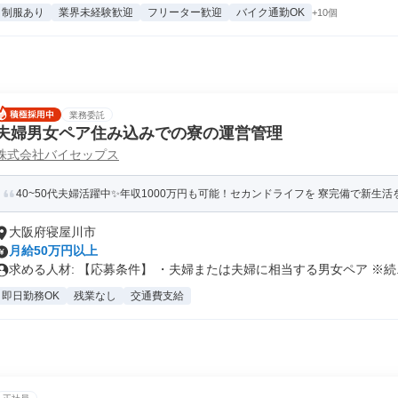
制服あり
業界未経験歓迎
フリーター歓迎
バイク通勤OK
+10個
業務委託
夫婦男女ペア住み込みでの寮の運営管理
株式会社バイセップス
40~50代夫婦活躍中✨年収1000万円も可能！セカンドライフを 寮完備で新生
大阪府寝屋川市
月給50万円以上
求める人材: 【応募条件】 ・夫婦または夫婦に相当する男女ペア ※続..
即日勤務OK
残業なし
交通費支給