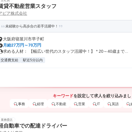
正社員
賃貸不動産営業スタッフ
アピア株式会社
未経験から高歩合の若手活躍中！
大阪府寝屋川市早子町
月給27万円～70万円
求める人材： 【幅広い世代のスタッフ活躍中！】 * 20～40歳まで...
交通費支給
駅近5分以内
キーワード
を設定して求人を絞り込みまし
事務
経理
不動産
営業
IT
英語
業務委託
軽自動車での配達ドライバー