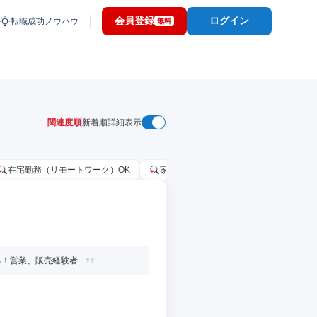
会員登録
ログイン
転職成功ノウハウ
無料
関連度順
新着順
詳細表示
在宅勤務（リモートワーク）OK
家賃補助・住宅手当あり
固定給2
！営業、販売経験者...