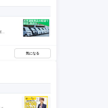
..
気になる