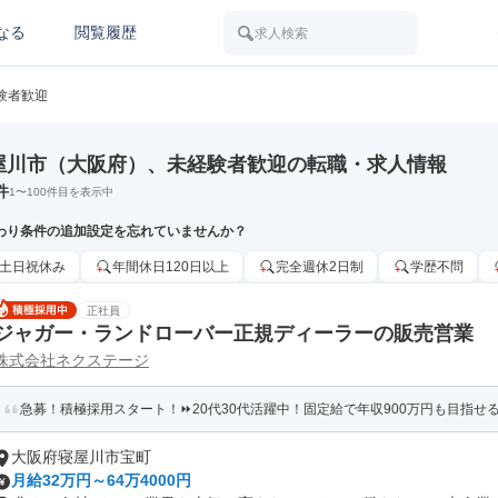
なる
閲覧履歴
求人検索
験者歓迎
屋川市（大阪府）、未経験者歓迎の転職・求人情報
件
1
〜
100
件目を表示中
わり条件の追加設定を忘れていませんか？
土日祝休み
年間休日120日以上
完全週休2日制
学歴不問
正社員
ジャガー・ランドローバー正規ディーラーの販売営業
株式会社ネクステージ
急募！積極採用スタート！⏩️20代30代活躍中！固定給で年収900万円も目指せる
大阪府寝屋川市宝町
月給32万円～64万4000円