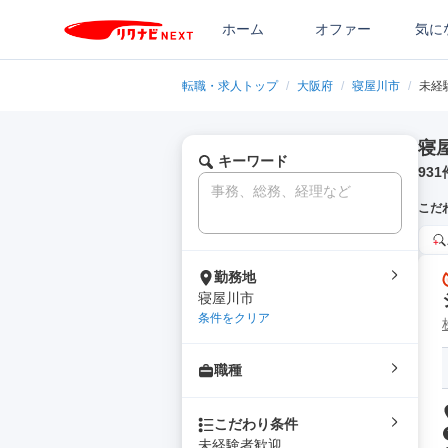
ホーム
オファー
気に
転職・求人トップ
/
大阪府
/
寝屋川市
/
未経
寝
キーワード
931
こだ
勤務地
寝屋川市
条件をクリア
職種
こだわり条件
未経験者歓迎