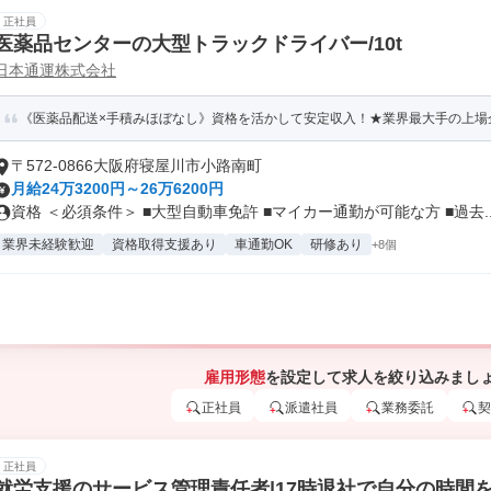
正社員
医薬品センターの大型トラックドライバー/10t
日本通運株式会社
《医薬品配送×手積みほぼなし》資格を活かして安定収入！★業界最大手の上場企
〒572-0866大阪府寝屋川市小路南町
月給24万3200円～26万6200円
資格 ＜必須条件＞ ■大型自動車免許 ■マイカー通勤が可能な方 ■過去..
業界未経験歓迎
資格取得支援あり
車通勤OK
研修あり
+8個
雇用形態
を設定して求人を絞り込みまし
正社員
派遣社員
業務委託
契
正社員
就労支援のサービス管理責任者|17時退社で自分の時間