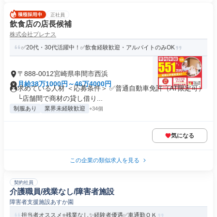
正社員
飲食店の店長候補
株式会社プレナス
✅20代・30代活躍中！✅飲食経験歓迎・アルバイトのみOK
〒888-0012宮崎県串間市西浜
月給38万1000円～46万4000円
求めている人材 ＜応募条件＞ ✅普通自動車免許（AT限定可）
└店舗間で商材の貸し借り...
制服あり
業界未経験歓迎
+34個
気になる
この企業の類似求人を見る
契約社員
介護職員/残業なし/障害者施設
障害者支援施設あすか園
担当者オススメ⭐️残業なし✨経験者優遇✅️車通勤ＯＫ