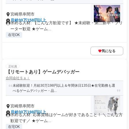
宮崎県串間市
月給30万158円以上
求める人材: 【こんな方歓迎です】 ★未経験・第二新卒・フリ
ーター歓迎 ★ゲーム...
在宅OK
気になる
正社員
【リモートあり】ゲームデバッガー
合同会社Ｓａｉ
未経験歓迎！月給30万198円以上＆年間休日135日★在宅勤務も選
べるゲームデバッガー・品...
宮崎県串間市
月給30万198円以上
求める人材: 応募資格はゲームが好きであること！ ＼こんな方
歓迎です／ ★ゲーム...
在宅OK