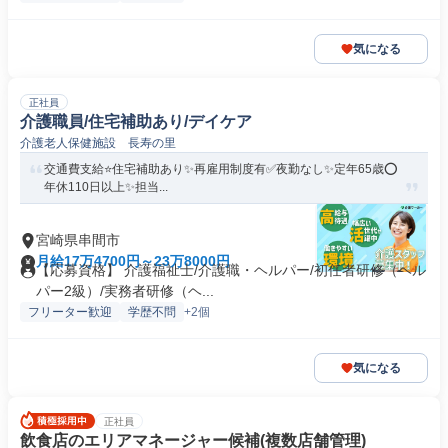
気になる
正社員
介護職員/住宅補助あり/デイケア
介護老人保健施設 長寿の里
交通費支給⭐️住宅補助あり✨再雇用制度有✅️夜勤なし✨定年65歳⭕️
年休110日以上✨担当...
宮崎県串間市
月給17万4700円～23万8000円
【応募資格】 介護福祉士/介護職・ヘルパー/初任者研修（ヘル
パー2級）/実務者研修（ヘ...
フリーター歓迎
学歴不問
+2個
気になる
正社員
飲食店のエリアマネージャー候補(複数店舗管理)