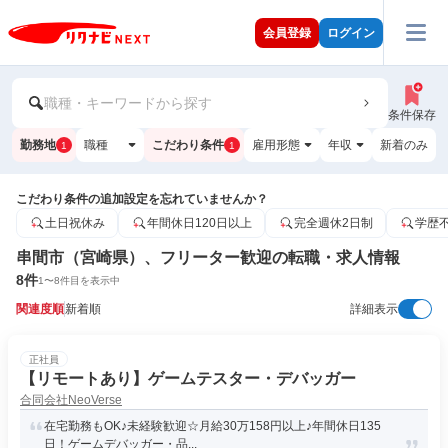
会員登録
ログイン
職種・キーワードから探す
条件保存
勤務地
職種
こだわり条件
雇用形態
年収
新着のみ
1
1
こだわり条件の追加設定を忘れていませんか？
土日祝休み
年間休日120日以上
完全週休2日制
学歴
串間市（宮崎県）、フリーター歓迎の転職・求人情報
8
件
1
〜
8
件目を表示中
関連度順
新着順
詳細表示
正社員
【リモートあり】ゲームテスター・デバッガー
合同会社NeoVerse
在宅勤務もOK♪未経験歓迎☆月給30万158円以上♪年間休日135
日！ゲームデバッガー・品...