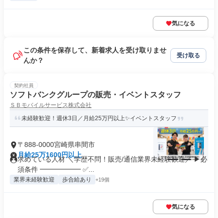
気になる
この条件を保存して、新着求人を受け取りませ
受け取る
んか？
契約社員
ソフトバンクグループの販売・イベントスタッフ
ＳＢモバイルサービス株式会社
未経験歓迎！週休3日／月給25万円以上✨イベントスタッフ
〒888-0000宮崎県串間市
月給25万1600円以上
求めている人材 ＼学歴不問！販売/通信業界未経験歓迎／ ▶必
須条件 ━━━━━━ ✅...
業界未経験歓迎
歩合給あり
+19個
気になる