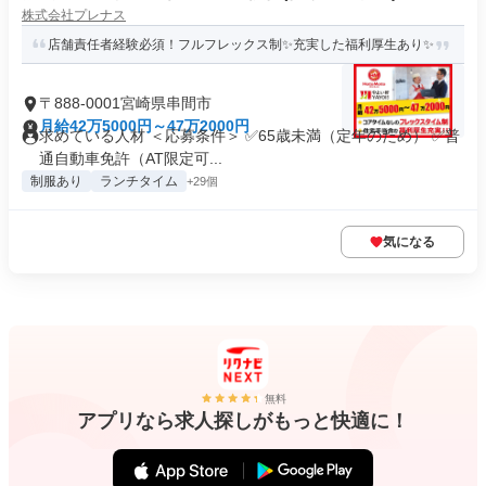
株式会社プレナス
店舗責任者経験必須！フルフレックス制✨充実した福利厚生あり✨
〒888-0001宮崎県串間市
月給42万5000円～47万2000円
求めている人材 ＜応募条件＞ ✅65歳未満（定年のため） ✅普
通自動車免許（AT限定可...
制服あり
ランチタイム
+29個
気になる
無料
アプリなら求人探しがもっと快適に！