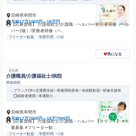
宮崎県串間市
月給17万1000円～19万円
【応募資格】 介護福祉士/介護職・ヘルパー/初任者研修（ヘル
パー2級）/実務者研修（ヘ...
フリーター歓迎
学歴不問
+2個
気になる
正社員
介護職員/介護福祉士/病院
県南病院
ブランクOK⭐️交通費支給✨再雇用制度有✅️未経験歓迎✨研修支援有
⭕️経験者優遇✨車通勤Ｏ...
宮崎県串間市
月給17万7800円～19万7900円
【応募資格】 介護福祉士/介護職・ヘルパー 【メリット】 #大
量募集 #フリーター歓...
フリーター歓迎
学歴不問
+2個