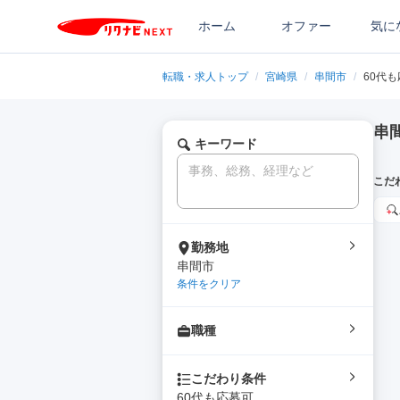
ホーム
オファー
気に
転職・求人トップ
/
宮崎県
/
串間市
/
60代
串
キーワード
こだ
勤務地
串間市
条件をクリア
職種
こだわり条件
60代も応募可