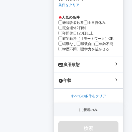
条件をクリア
人気の条件
未経験者歓迎
土日祝休み
完全週休2日制
年間休日120日以上
在宅勤務（リモートワーク）OK
転勤なし
服装自由
年齢不問
学歴不問
語学力を活かせる
雇用形態
年収
すべての条件をクリア
新着のみ
検索