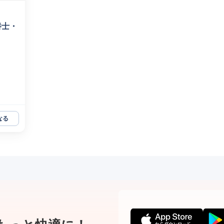
養士・
なる