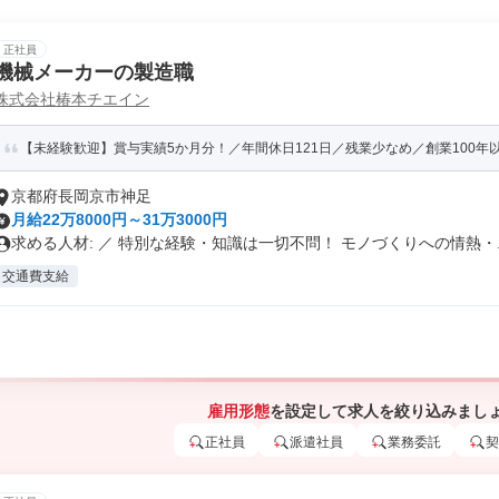
正社員
機械メーカーの製造職
株式会社椿本チエイン
【未経験歓迎】賞与実績5か月分！／年間休日121日／残業少なめ／創業100年以
京都府長岡京市神足
月給22万8000円～31万3000円
求める人材: ／ 特別な経験・知識は一切不問！ モノづくりへの情熱・..
交通費支給
雇用形態
を設定して求人を絞り込みまし
正社員
派遣社員
業務委託
契