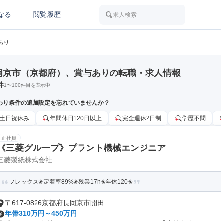
なる
閲覧履歴
求人検索
あり
岡京市（京都府）、賞与ありの転職・求人情報
件
1
〜
100
件目を表示中
わり条件の追加設定を忘れていませんか？
土日祝休み
年間休日120日以上
完全週休2日制
学歴不問
正社員
《三菱グループ》プラント機械エンジニア
三菱製紙株式会社
フレックス✬​​​定着率89%✬​残業17h✬年休120✬​
〒617-0826京都府長岡京市開田
年俸310万円～450万円