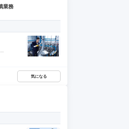
填業務
..
気になる