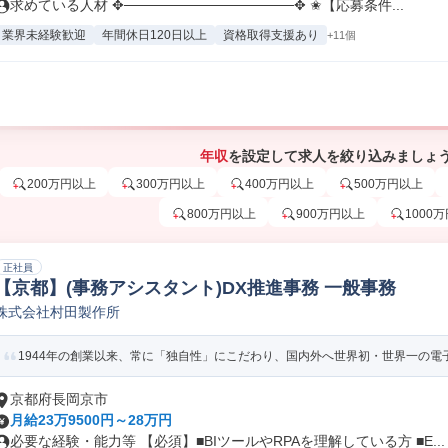
求めている人材 ✥─────────────────✥ ✬【応募条件...
業界未経験歓迎
年間休日120日以上
資格取得支援あり
+11個
年収
を設定して求人を絞り込みましょ
200万円以上
300万円以上
400万円以上
500万円以上
800万円以上
900万円以上
1000
正社員
【京都】(事務アシスタント)DX推進事務 一般事務
株式会社村田製作所
1944年の創業以来、常に「独自性」にこだわり、国内外へ世界初・世界一の電子
京都府長岡京市
月給23万9500円～28万円
必要な経験・能力等 【必須】■BIツールやRPAを理解している方 ■E...