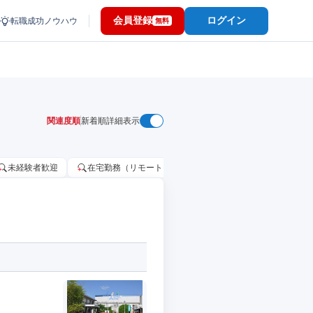
会員登録
ログイン
転職成功ノウハウ
無料
関連度順
新着順
詳細表示
未経験者歓迎
在宅勤務（リモートワーク）OK
家賃補助・住宅手当