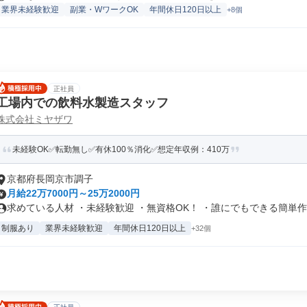
業界未経験歓迎
副業・WワークOK
年間休日120日以上
+8個
正社員
工場内での飲料水製造スタッフ
株式会社ミヤザワ
未経験OK✅転勤無し✅有休100％消化✅想定年収例：410万
京都府長岡京市調子
月給22万7000円～25万2000円
求めている人材 ・未経験歓迎 ・無資格OK！ ・誰にでもできる簡単作業
制服あり
業界未経験歓迎
年間休日120日以上
+32個