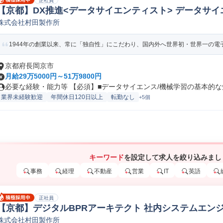
正社員
【京都】DX推進<データサイエンティスト> データサ
株式会社村田製作所
1944年の創業以来、常に「独自性」にこだわり、国内外へ世界初・世界一の電子
京都府長岡京市
月給29万5000円～51万9800円
必要な経験・能力等 【必須】■データサイエンス/機械学習の基本的な知
業界未経験歓迎
年間休日120日以上
転勤なし
+5個
キーワード
を設定して求人を絞り込みまし
事務
経理
不動産
営業
IT
英語
正社員
【京都】デジタルBPRアーキテクト 社内システムエン
株式会社村田製作所