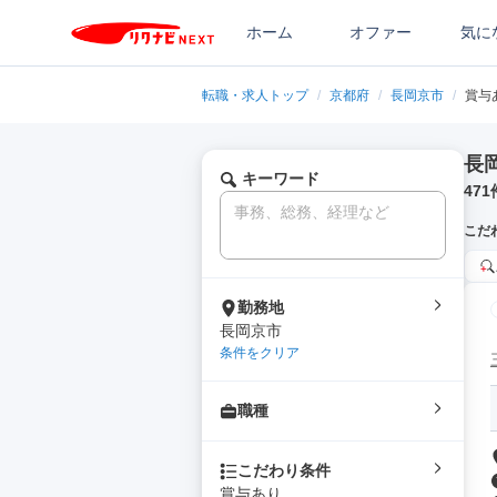
ホーム
オファー
気に
転職・求人トップ
/
京都府
/
長岡京市
/
賞与
長
キーワード
471
こだ
勤務地
長岡京市
条件をクリア
職種
こだわり条件
賞与あり