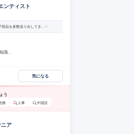
イエンティスト
部品を多数送り出してき...
識...
気になる
ょう
総務
人事
中国語
ジニア