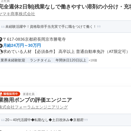
正社員
完全週休2日制|残業なしで働きやすい溶剤の小分け・充
ヤマキ商事株式会社
未経験活躍中！資格取得手当充実で手に職をつけて働く！
〒617-0836京都府長岡京市勝竜寺
月給24万円～30万円
求めている人材 【必須条件】 高卒以上 普通自動車免許（AT限定可） .
業界未経験歓迎
ランチタイム
年間休日120日以上
+18個
派遣社員
業務用ポンプの評価エンジニア
株式会社フォーラムエンジニアリング
20～40代活躍中◆転勤なし◆土日祝休み◆京都府