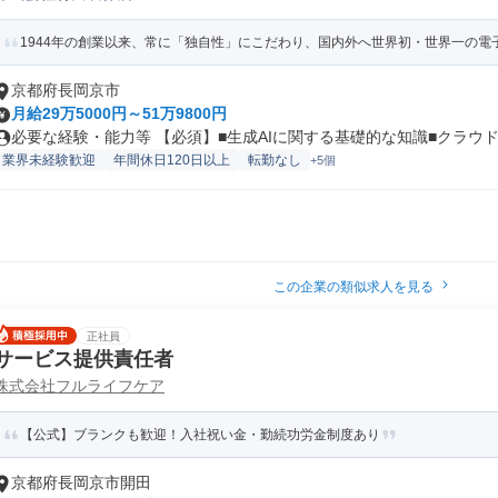
1944年の創業以来、常に「独自性」にこだわり、国内外へ世界初・世界一の電子
京都府長岡京市
月給29万5000円～51万9800円
必要な経験・能力等 【必須】■生成AIに関する基礎的な知識■クラウド技
業界未経験歓迎
年間休日120日以上
転勤なし
+5個
この企業の類似求人を見る
正社員
サービス提供責任者
株式会社フルライフケア
【公式】ブランクも歓迎！入社祝い金・勤続功労金制度あり
京都府長岡京市開田