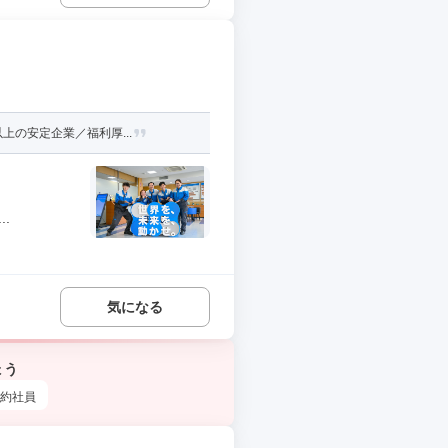
上の安定企業／福利厚...
.
気になる
ょう
約社員