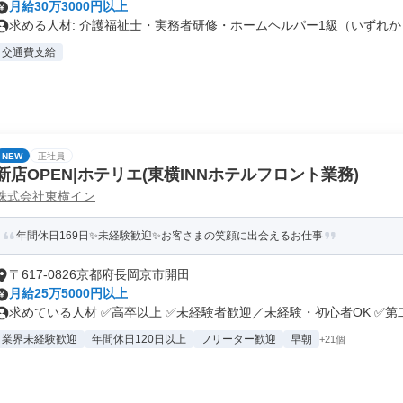
月給30万3000円以上
求める人材: 介護福祉士・実務者研修・ホームヘルパー1級（いずれか
交通費支給
NEW
正社員
新店OPEN|ホテリエ(東横INNホテルフロント業務)
株式会社東横イン
年間休日169日✨未経験歓迎✨お客さまの笑顔に出会えるお仕事
〒617-0826京都府長岡京市開田
月給25万5000円以上
求めている人材 ✅高卒以上 ✅未経験者歓迎／未経験・初心者OK ✅第二.
業界未経験歓迎
年間休日120日以上
フリーター歓迎
早朝
+21個