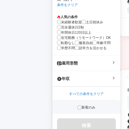
条件をクリア
人気の条件
未経験者歓迎
土日祝休み
完全週休2日制
年間休日120日以上
在宅勤務（リモートワーク）OK
転勤なし
服装自由
年齢不問
学歴不問
語学力を活かせる
雇用形態
年収
すべての条件をクリア
新着のみ
検索