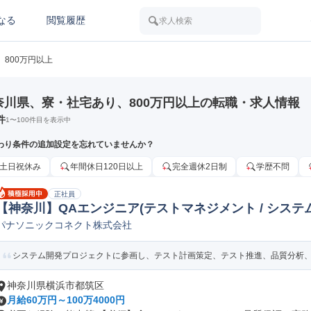
なる
閲覧履歴
求人検索
800万円以上
奈川県、寮・社宅あり、800万円以上の転職・求人情報
件
1
〜
100
件目を表示中
わり条件の追加設定を忘れていませんか？
土日祝休み
年間休日120日以上
完全週休2日制
学歴不問
正社員
【神奈川】QAエンジニア(テストマネジメント / システム
パナソニックコネクト株式会社
ンジニア
システム開発プロジェクトに参画し、テスト計画策定、テスト推進、品質分析、評
神奈川県横浜市都筑区
月給60万円～100万4000円