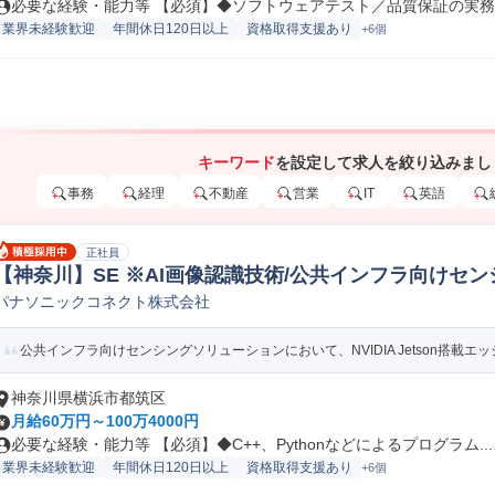
必要な経験・能力等 【必須】◆ソフトウェアテスト／品質保証の実務経験
業界未経験歓迎
年間休日120日以上
資格取得支援あり
+6個
キーワード
を設定して求人を絞り込みまし
事務
経理
不動産
営業
IT
英語
正社員
【神奈川】SE ※AI画像認識技術/公共インフラ向けセ
パナソニックコネクト株式会社
IT研究開発
公共インフラ向けセンシングソリューションにおいて、NVIDIA Jetson搭載エッジ
神奈川県横浜市都筑区
月給60万円～100万4000円
必要な経験・能力等 【必須】◆C++、Pythonなどによるプログラム...
業界未経験歓迎
年間休日120日以上
資格取得支援あり
+6個