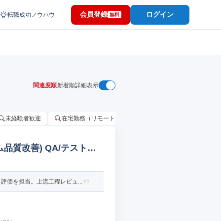
会員登録
ログイン
転職成功ノウハウ
無料
関連度順
新着順
詳細表示
未経験者歓迎
在宅勤務（リモートワーク）OK
家賃補助・住宅手当
品質改善) QA/テストエ
価を担当。上流工程レビュ...