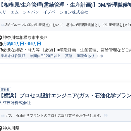
【相模原/生産管理(需給管理・生産計画)】3M/管理職候補
スリーエム ジャパン イノベーション株式会社
生産計画策定
3Mグループの国内生産拠点において、将来の管理職候補として生産管理をお任せ
神奈川県相模原市中央区
月給54万円～95万円
必要な経験・能力等 【必須】■製造計画、生産管理、需給管理などご経験
業界未経験歓迎
年間休日120日以上
英語
退職金あり
+2個
正社員
【横浜】プロセス設計エンジニア(ガス・石油化学プラント)
大成技研株式会社
ントプロセス設計
ガス・石油化学プラントのプロセス設計業務をお任せします。
神奈川県