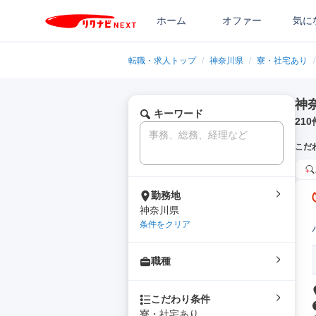
ホーム
オファー
気に
転職・求人トップ
/
神奈川県
/
寮・社宅あり
/
神
キーワード
210
こだ
勤務地
神奈川県
条件をクリア
職種
こだわり条件
寮・社宅あり