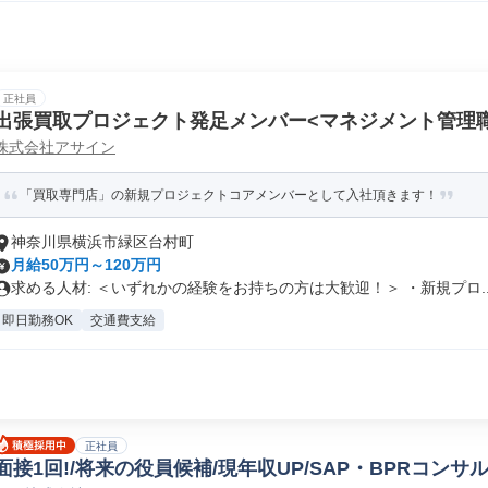
正社員
出張買取プロジェクト発足メンバー<マネジメント管理
株式会社アサイン
「買取専門店」の新規プロジェクトコアメンバーとして入社頂きます！
神奈川県横浜市緑区台村町
月給50万円～120万円
求める人材: ＜いずれかの経験をお持ちの方は大歓迎！＞ ・新規プロ..
即日勤務OK
交通費支給
正社員
面接1回!/将来の役員候補/現年収UP/SAP・BPRコンサル