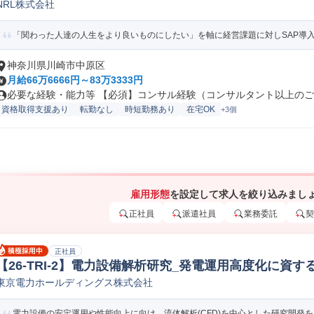
NRL株式会社
ンサルタント
「関わった人達の人生をより良いものにしたい」を軸に経営課題に対しSAP導入や
神奈川県川崎市中原区
月給66万6666円～83万3333円
必要な経験・能力等 【必須】コンサル経験（コンサルタント以上のご経験
資格取得支援あり
転勤なし
時短勤務あり
在宅OK
+3個
雇用形態
を設定して求人を絞り込みまし
正社員
派遣社員
業務委託
契
正社員
【26-TRI-2】電力設備解析研究_発電運用高度化に資
東京電力ホールディングス株式会社
電力設備の安定運用や性能向上に向け、流体解析(CFD)を中心とした研究開発をお