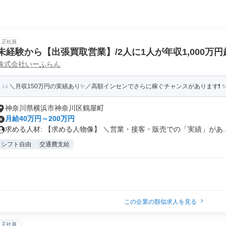
正社員
未経験から【出張買取営業】/2人に1人が年収1,000万円
株式会社いーふらん
＼月収150万円の実績あり✨／高額インセンでさらに稼ぐチャンスがあります❗ ✨賞
神奈川県横浜市神奈川区鶴屋町
月給40万円～200万円
求める人材: 【求める人物像】 ＼営業・接客・販売での「実績」があ..
シフト自由
交通費支給
この企業の類似求人を見る
正社員