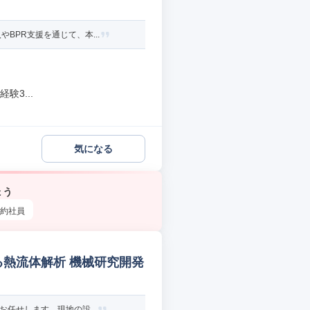
BPR支援を通じて、本...
3...
気になる
ょう
約社員
する熱流体解析 機械研究開発
任せします。現地の設...