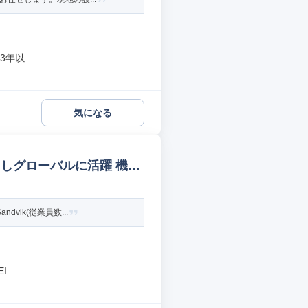
以...
気になる
しグローバルに活躍 機械/
ik(従業員数...
..