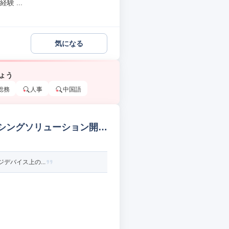
 ...
気になる
ょう
総務
人事
中国語
ンシングソリューション開発
デバイス上の...