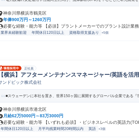
神奈川県横浜市鶴見区
年俸900万円～1260万円
必要な経験・能力等 【必須】プラントメーカーでのプラント設計業務3年
業界未経験歓迎
年間休日120日以上
資格取得支援あり
+5個
正社員
【横浜】アフターメンテナンスマネージャー/英語を活用
サンドビック株式会社
電気/電子製品法人営業
■スウェーデンに本社を置き、世界150ヶ国に展開するグローバル企業である『Sandv
神奈川県横浜市港北区
月給62万5000円～83万3000円
必要な経験・能力等 【いずれも必須】・ビジネスレベルの英語力(TOEI.
年間休日120日以上
月平均残業時間20時間以内
英語
+3個