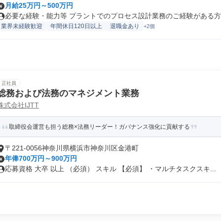
月給25万円～500万円
必要な経験・能力等 プラントでのプロセス設計業務のご経験がある方大
業界未経験歓迎
年間休日120日以上
退職金あり
+2個
正社員
総務および法務のマネジメント業務
株式会社IJTT
取締役会運営も担う総務×法務リーダー！ガバナンス強化に貢献する
〒221-0056神奈川県横浜市神奈川区金港町
年俸700万円～900万円
応募資格 大卒 以上 （必須） スキル 【必須】 ・マルチタスクスキ...