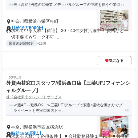
売上高3兆円超の卸売業 メディパルグループの中核を担う企業◎
神奈川県横浜市栄区桂町
月給19万5000円
求めている人材 【歓迎】 30・40代女性活躍中！ 資格など一
切不要※Ｗワーク不可 ...
業界未経験歓迎
+22個
気になる
契約社員
外貨両替窓口スタッフ/横浜西口店【三菱UFJフィナンシ
ャルグループ】
株式会社東京クレジットサービス
≪週4日～勤務OK！≫三菱UFJグループで安定×柔軟な働き方でプ
ライベートも充実◎国内トッ...
神奈川県横浜市西区横浜駅
時給1650円以上
求める人材: 【 必須条件 】 ■ 会社勤務経験１年以上 ■ 接客経