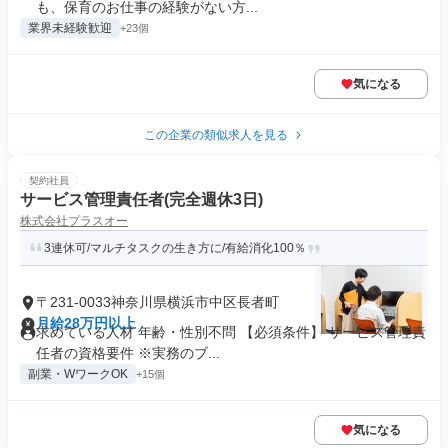
も、保育のお仕事の経験がない方...
業界未経験歓迎
+23個
気になる
この企業の類似求人を見る
契約社員
サービス管理責任者(完全週休3日)
株式会社プラスオー
3連休可/マルチタスクの生き方に/有給消化100％
〒231-0033神奈川県横浜市中区長者町
月給28万円以上
求めている人材 年齢・性別不問 【必須条件】 サービス管理責
任者の資格要件 ※実務のブ...
副業・WワークOK
+15個
気になる