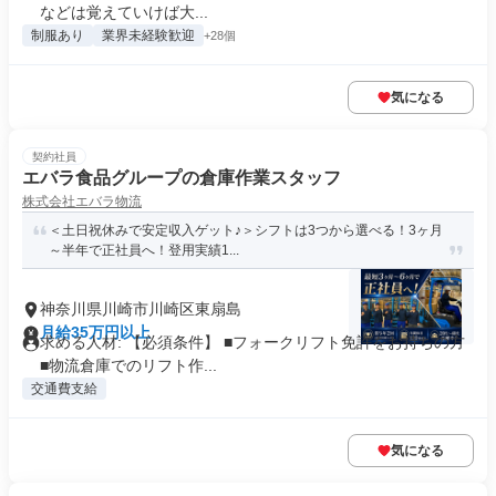
などは覚えていけば大...
制服あり
業界未経験歓迎
+28個
気になる
契約社員
エバラ食品グループの倉庫作業スタッフ
株式会社エバラ物流
＜土日祝休みで安定収入ゲット♪＞シフトは3つから選べる！3ヶ月
～半年で正社員へ！登用実績1...
神奈川県川崎市川崎区東扇島
月給35万円以上
求める人材: 【必須条件】 ■フォークリフト免許をお持ちの方
■物流倉庫でのリフト作...
交通費支給
気になる