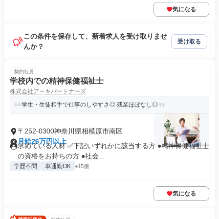
気になる
この条件を保存して、新着求人を受け取りませ
受け取る
んか？
契約社員
学校内での精神保健福祉士
株式会社アーキパートナーズ
学生・生徒相手で仕事のしやすさ◎ 残業ほぼなし◎
〒252-0300神奈川県相模原市南区
月給26万円以上
求めている人材 ✅下記いずれかに該当する方 ●精神保健福祉士
の資格をお持ちの方 ●社会...
学歴不問
車通勤OK
+15個
気になる