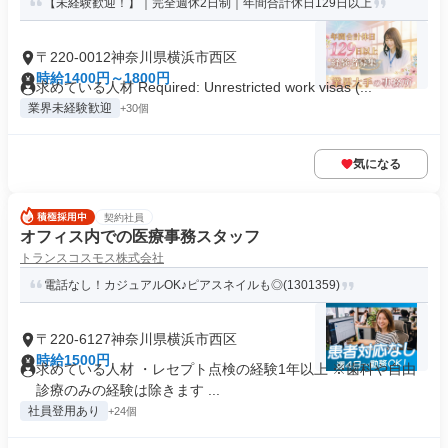
【未経験歓迎！】｜完全週休2日制｜年間合計休日129日以上
〒220-0012神奈川県横浜市西区
時給1400円～1800円
求めている人材 Required: Unrestricted work visas (...
業界未経験歓迎
+30個
気になる
契約社員
オフィス内での医療事務スタッフ
トランスコスモス株式会社
電話なし！カジュアルOK♪ピアスネイルも◎(1301359)
〒220-6127神奈川県横浜市西区
時給1500円
求めている人材 ・レセプト点検の経験1年以上 ※歯科や自由
診療のみの経験は除きます ...
社員登用あり
+24個