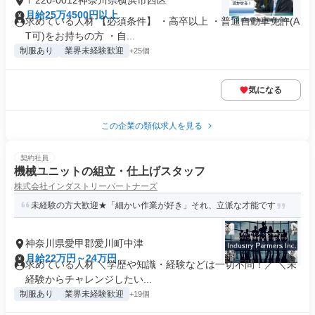
〒220-0012神奈川県横浜市西区
月給25万4500円以上
求めている人材 【必須条件】 ・高卒以上 ・普通自動車免許(A
T可)をお持ちの方 ・⾃...
制服あり
業界未経験歓迎
+25個
気になる
この企業の類似求人を見る
契約社員
機械ユニットの組立・仕上げスタッフ
株式会社インダストリーパートナーズ
未経験の方大歓迎★「細かい作業が好き」それ、立派な才能です
神奈川県愛甲郡愛川町中津
月給22万円～24万円
求めている人材 ＼学歴や知識・経験などは一切不問！／ ＼未
経験からチャレンジしたい...
制服あり
業界未経験歓迎
+19個