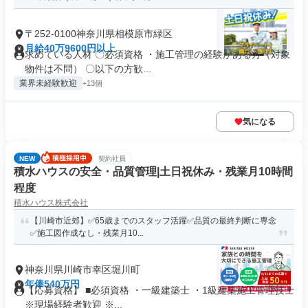
〒252-0100神奈川県相模原市緑区
月給40万9600円以上
求めている人材 〇必須資格 ・施工管理の経験がある方（対象
物件は不問） 〇以下の方歓...
業界未経験歓迎
+13個
気になる
NEW
契約社員
積水ハウスの安全・品質管理|土日祝休み・残業月10時間
程度
積水ハウス株式会社
【川崎市近郊】✅65歳までのスタッフ活躍✅品質の最終判断に専念
✅施工図作成なし・残業月10...
神奈川県川崎市幸区堀川町
年俸540万円
【応募資格】 ■必須資格 ・一級建築士 ・1級建築施工管理技士
※現場経験者歓迎 ※...