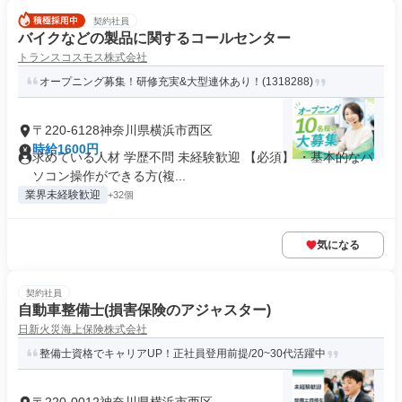
契約社員
バイクなどの製品に関するコールセンター
トランスコスモス株式会社
オープニング募集！研修充実&大型連休あり！(1318288)
〒220-6128神奈川県横浜市西区
時給1600円
求めている人材 学歴不問 未経験歓迎 【必須】 ・基本的なパ
ソコン操作ができる方(複...
業界未経験歓迎
+32個
気になる
契約社員
自動車整備士(損害保険のアジャスター)
日新火災海上保険株式会社
整備士資格でキャリアUP！正社員登用前提/20~30代活躍中