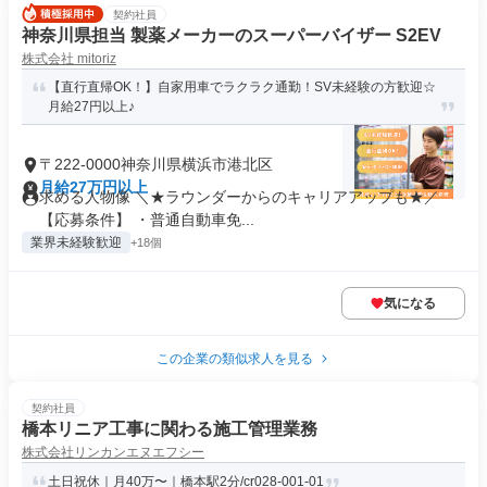
契約社員
神奈川県担当 製薬メーカーのスーパーバイザー S2EV
株式会社 mitoriz
【直行直帰OK！】自家用車でラクラク通勤！SV未経験の方歓迎☆
月給27円以上♪
〒222-0000神奈川県横浜市港北区
月給27万円以上
求める人物像 ＼★ラウンダーからのキャリアアップも★／
【応募条件】 ・普通自動車免...
業界未経験歓迎
+18個
気になる
この企業の類似求人を見る
契約社員
橋本リニア工事に関わる施工管理業務
株式会社リンカンエヌエフシー
土日祝休｜月40万〜｜橋本駅2分/cr028-001-01