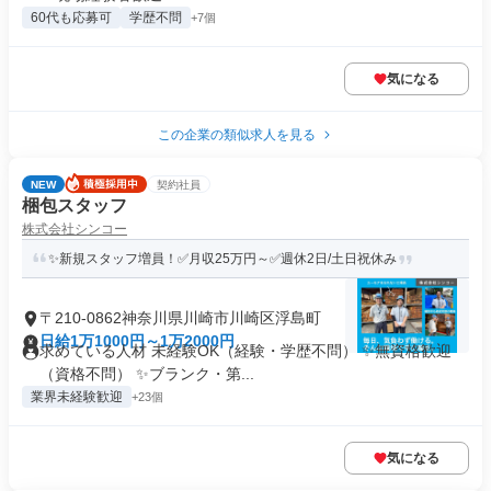
60代も応募可
学歴不問
+7個
気になる
この企業の類似求人を見る
NEW
契約社員
梱包スタッフ
株式会社シンコー
✨新規スタッフ増員！✅月収25万円～✅週休2日/土日祝休み
〒210-0862神奈川県川崎市川崎区浮島町
日給1万1000円～1万2000円
求めている人材 未経験OK（経験・学歴不問） ✨無資格歓迎
（資格不問） ✨ブランク・第...
業界未経験歓迎
+23個
気になる