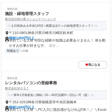
契約社員
施設・緑地管理スタッフ
株式会社味の素コミュニケーションズ
土日祝休み＆年休120日✨残業ほぼナシの緑地管理スタッフ！
〒210-0801神奈川県川崎市川崎区鈴木町
時給1450円以上
求めている人材 特別な経験や知識は必要ありません！ 体を動
かすお仕事が好きな方、 コツ...
制服あり
+20個
気になる
契約社員
レンタルパソコンの登録事務
株式会社ＭＯＳＴ
✅来年1月海老名に移転✅20～40代活躍中✅日払い可（規）
〒252-0253神奈川県相模原市中央区南橋本
時給1400円以上
求めている人材 ＼PC入力に抵抗感がなければOK！／ ＼Excel