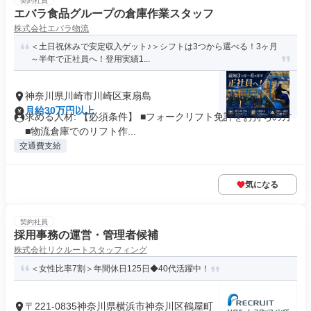
契約社員
エバラ食品グループの倉庫作業スタッフ
株式会社エバラ物流
＜土日祝休みで安定収入ゲット♪＞シフトは3つから選べる！3ヶ月
～半年で正社員へ！登用実績1...
神奈川県川崎市川崎区東扇島
月給30万円以上
求める人材: 【必須条件】 ■フォークリフト免許をお持ちの方
■物流倉庫でのリフト作...
交通費支給
気になる
契約社員
採用事務の運営・管理者候補
株式会社リクルートスタッフィング
＜女性比率7割＞年間休日125日◆40代活躍中！
〒221-0835神奈川県横浜市神奈川区鶴屋町