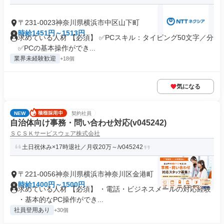
〒231-0023神奈川県横浜市中区山下町
時給1451円～1513円
求めている人材 【必須】 ✅PCスキル：タイピング50文字／分
✅PCの基本操作ができ...
業界未経験歓迎
+18個
気になる
NEW
契約社員
自治体向け事務・問い合わせ対応(v045242)
ＳＣＳＫサービスウェア株式会社
土日祝休み×17時退社／月収20万～/v045242
〒221-0056神奈川県横浜市神奈川区金港町
時給1400円～1500円
求めている人材 【必須】 ・電話・ビジネスメールの対応経験
・基本的なPC操作ができ...
社員登用あり
+30個