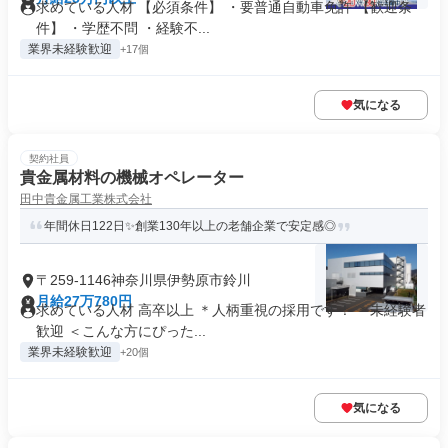
求めている人材 【必須条件】 ・要普通自動車免許 【歓迎条
件】 ・学歴不問 ・経験不...
業界未経験歓迎
+17個
気になる
契約社員
貴金属材料の機械オペレーター
田中貴金属工業株式会社
年間休日122日✨創業130年以上の老舗企業で安定感◎
〒259-1146神奈川県伊勢原市鈴川
月給27万780円
求めている人材 高卒以上 ＊人柄重視の採用です！ ＊未経験者
歓迎 ＜こんな方にぴった...
業界未経験歓迎
+20個
気になる