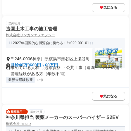
気になる
契約社員
造園土木工事の施工管理
株式会社リンカンエヌエフシー
2027年国際的な博覧会に携わる！/cr029-001-01
〒246-0006神奈川県横浜市瀬谷区上瀬谷町
月給40万9600円～60万円
求めている人材 〇必須資格 ・公共工事（造園・土木）の施工
管理経験がある方（年数不問）...
業界未経験歓迎
+13個
気になる
契約社員
神奈川県担当 製薬メーカーのスーパーバイザー S2EV
株式会社 mitoriz