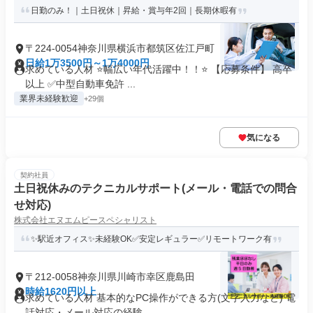
日勤のみ！｜土日祝休｜昇給・賞与年2回｜長期休暇有
〒224-0054神奈川県横浜市都筑区佐江戸町
日給1万3500円～1万4000円
求めている人材 ⭐幅広い年代活躍中！！⭐ 【応募条件】 高卒
以上 ✅中型自動車免許 ...
業界未経験歓迎
+29個
気になる
契約社員
土日祝休みのテクニカルサポート(メール・電話での問合
せ対応)
株式会社エヌエムピースペシャリスト
✨駅近オフィス✨未経験OK✅安定レギュラー✅リモートワーク有
〒212-0058神奈川県川崎市幸区鹿島田
時給1620円以上
求めている人材 基本的なPC操作ができる方(文字入力など) 電
話対応・メール対応の経験...