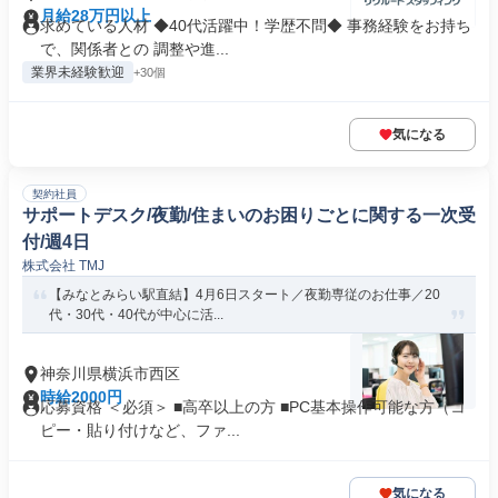
月給28万円以上
求めている人材 ◆40代活躍中！学歴不問◆ 事務経験をお持ち
で、関係者との 調整や進...
業界未経験歓迎
+30個
気になる
契約社員
サポートデスク/夜勤/住まいのお困りごとに関する一次受
付/週4日
株式会社 TMJ
【みなとみらい駅直結】4月6日スタート／夜勤専従のお仕事／20
代・30代・40代が中心に活...
神奈川県横浜市西区
時給2000円
応募資格 ＜必須＞ ■高卒以上の方 ■PC基本操作可能な方（コ
ピー・貼り付けなど、ファ...
気になる