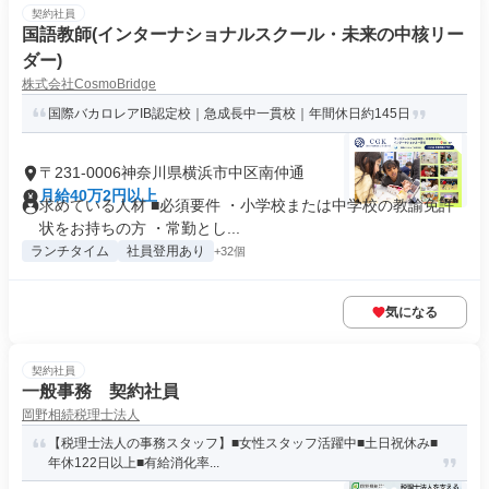
契約社員
国語教師(インターナショナルスクール・未来の中核リー
ダー)
株式会社CosmoBridge
国際バカロレアIB認定校｜急成長中一貫校｜年間休日約145日
〒231-0006神奈川県横浜市中区南仲通
月給40万2円以上
求めている人材 ■必須要件 ・小学校または中学校の教諭免許
状をお持ちの方 ・常勤とし...
ランチタイム
社員登用あり
+32個
気になる
契約社員
一般事務 契約社員
岡野相続税理士法人
【税理士法人の事務スタッフ】■女性スタッフ活躍中■土日祝休み■
年休122日以上■有給消化率...