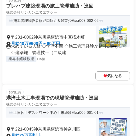
契約社員
プレハブ建築現場の施工管理補助・巡回
株式会社リンカンエヌエフシー
施工管理経験者歓迎◎駅近＆残業少め/cr007-002-02
〒231-0062神奈川県横浜市中区桜木町
月給40万9600円～60万円
求めている人材 ◇学歴不問 ◇施工管理経験が1年以上ある方
◇建築施工管理技士（二級建...
業界未経験歓迎
+15個
気になる
契約社員
港湾土木工事現場での現場管理補助・巡回
株式会社リンカンエヌエフシー
土日休！デスクワーク中心！未経験可/cr009-001-01
〒221-0045神奈川県横浜市神奈川区
月給25万円以上