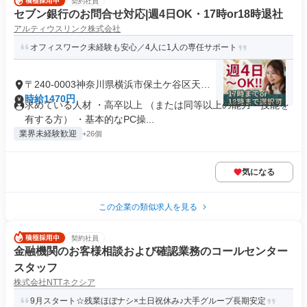
契約社員
セブン銀行のお問合せ対応|週4日OK・17時or18時退社
アルティウスリンク株式会社
オフィスワーク未経験も安心／4人に1人の専任サポート
〒240-0003神奈川県横浜市保土ケ谷区天王
町
時給1470円
求めている人材 ・高卒以上 （または同等以上の能力・技能を
有する方） ・基本的なPC操...
業界未経験歓迎
+26個
気になる
この企業の類似求人を見る
契約社員
金融機関のお客様相談および確認業務のコールセンター
スタッフ
株式会社NTTネクシア
9月スタート☆残業ほぼナシ×土日祝休み♪大手グループ長期安定