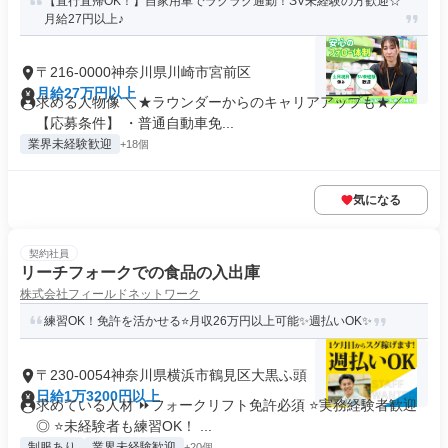
【直行直帰OK！】自家用車でラクラク通勤！SV未経験の方歓迎☆
月給27円以上♪
〒216-0000神奈川県川崎市宮前区
月給27万円以上
求める人物像 ＼★ラウンダーからのキャリアアップも★／
【応募条件】 ・普通自動車免...
業界未経験歓迎
+18個
気になる
契約社員
リーチフォークでの食品の入出庫
株式会社フィールドネットワーク
練習OK！免許を活かせる⭐月収26万円以上可能✨週払いOK✨
〒230-0054神奈川県横浜市鶴見区大黒ふ頭
日給1万3200円以上
求めている人材 ⏩フォークリフト免許必須 ⭐実務経験者歓迎
◎ ⭐未経験者も練習OK！ ...
制服あり
業界未経験歓迎
+20個