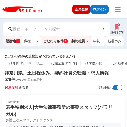
会員登録
ログイン
職種・キーワードから探す
条件保存
勤務地
職種
こだわり条件
契約社員
年収
新着のみ
1
1
こだわり条件の追加設定を忘れていませんか？
年間休日120日以上
完全週休2日制
学歴不問
未経験
神奈川県、土日祝休み、契約社員の転職・求人情報
578
件
1
〜
100
件目を表示中
関連度順
新着順
詳細表示
契約社員
若手特別求人|大手法律事務所の事務スタッフ(パラリー
ガル)
弁護士法人プロテクトスタンス