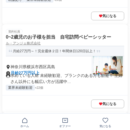
気になる
契約社員
0~2歳児のお子様を担当 自宅訪問ベビーシッター
ル・アンジェ株式会社
月給27万円～！完全週休２日！年間休日120日以上！
神奈川県横浜市西区高島
月給27万円以上
求めている人材 未経験歓迎、ブランクのある方も歓迎！ 主婦
さん以外にも幅広い方が活躍中...
業界未経験歓迎
+22個
気になる
契約社員
小中学校での調理師・栄養士
ホーム
オファー
気になる