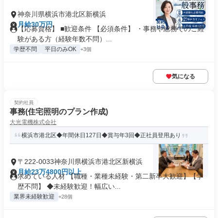
神奈川県横浜市港北区新横浜
月給30万円
【応募資格】 ■歓迎条件 【必須条件】 ・事務や総務でのご経
験がある方（経験年数不問）...
学歴不問
平日のみOK
+3個
気になる
契約社員
事務(住宅照明のプラン作成)
大光電機株式会社
横浜市港北区◆年間休日127日◆賞与年3回◆正社員登用あり
〒222-0033神奈川県横浜市港北区新横浜
月給23万4800円以上
求めている人材 【職種・業種未経験・第二新卒大歓迎】【学
歴不問】 ◆未経験歓迎！幅広い...
業界未経験歓迎
+28個