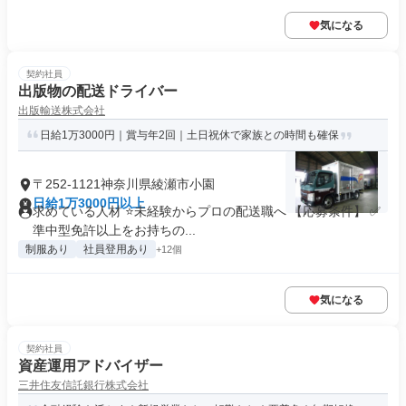
気になる
契約社員
出版物の配送ドライバー
出版輸送株式会社
日給1万3000円｜賞与年2回｜土日祝休で家族との時間も確保
〒252-1121神奈川県綾瀬市小園
日給1万3000円以上
求めている人材 ⭐未経験からプロの配送職へ 【応募条件】 ✅
準中型免許以上をお持ちの...
制服あり
社員登用あり
+12個
気になる
契約社員
資産運用アドバイザー
三井住友信託銀行株式会社