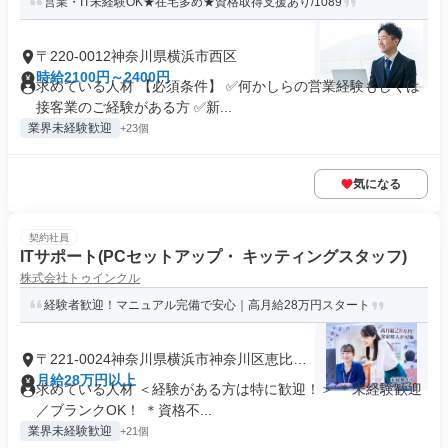
営業・IT未経験OK★在宅多め★資格取得支援あり/1089
〒220-0012神奈川県横浜市西区
時給2100円～2400円
求めている人材 【必須条件】 ✅何かしらの営業経験もしくは
接客業のご経験がある方 ✅新...
業界未経験歓迎
+23個
気になる
契約社員
ITサポート(PCセットアップ・ キッティングスタッフ)
株式会社トゥインクル
経験者歓迎！マニュアル完備で安心｜高月給28万円スタート
〒221-0024神奈川県横浜市神奈川区恵比須
町
月給28万円以上
求めている人材 ＜経験がある方は特に歓迎！＞ ＊未経験歓迎
／ブランクOK！ ＊資格不...
業界未経験歓迎
+21個