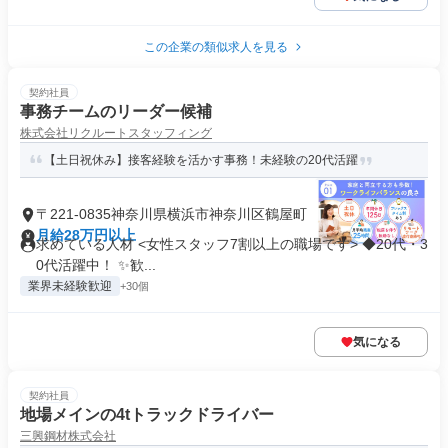
この企業の類似求人を見る
契約社員
事務チームのリーダー候補
株式会社リクルートスタッフィング
【土日祝休み】接客経験を活かす事務！未経験の20代活躍
〒221-0835神奈川県横浜市神奈川区鶴屋町
月給28万円以上
求めている人材 <女性スタッフ7割以上の職場です> ◆20代・3
0代活躍中！ ✨歓...
業界未経験歓迎
+30個
気になる
契約社員
地場メインの4tトラックドライバー
三興鋼材株式会社