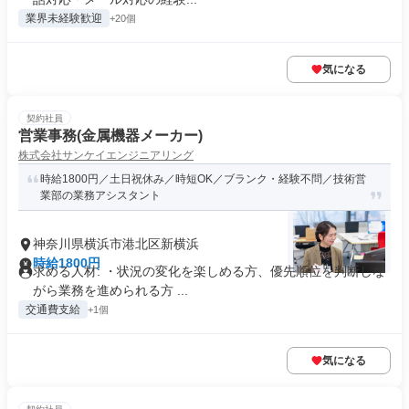
業界未経験歓迎
+20個
気になる
契約社員
営業事務(金属機器メーカー)
株式会社サンケイエンジニアリング
時給1800円／土日祝休み／時短OK／ブランク・経験不問／技術営
業部の業務アシスタント
神奈川県横浜市港北区新横浜
時給1800円
求める人材: ・状況の変化を楽しめる方、優先順位を判断しな
がら業務を進められる方 ...
交通費支給
+1個
気になる