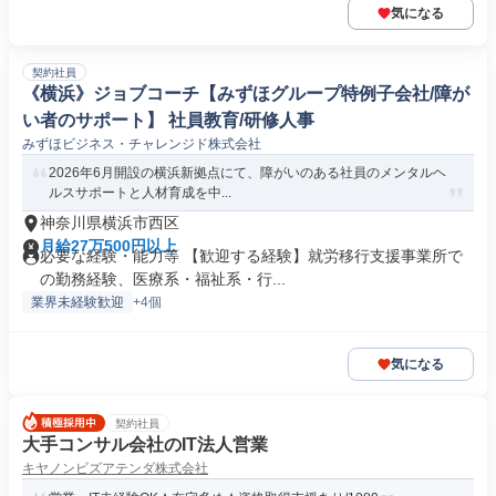
気になる
契約社員
《横浜》ジョブコーチ【みずほグループ特例子会社/障が
い者のサポート】 社員教育/研修人事
みずほビジネス・チャレンジド株式会社
2026年6月開設の横浜新拠点にて、障がいのある社員のメンタルヘ
ルスサポートと人材育成を中...
神奈川県横浜市西区
月給27万500円以上
必要な経験・能力等 【歓迎する経験】就労移行支援事業所で
の勤務経験、医療系・福祉系・行...
業界未経験歓迎
+4個
気になる
契約社員
大手コンサル会社のIT法人営業
キヤノンビズアテンダ株式会社