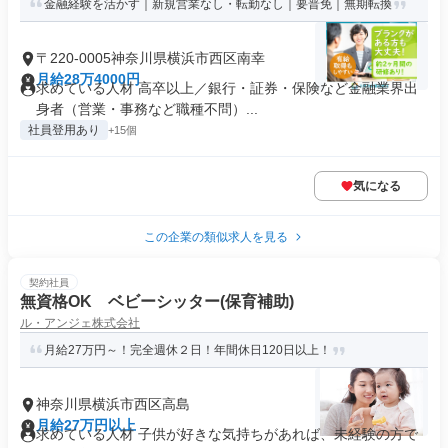
金融経験を活かす｜新規営業なし・転勤なし｜要普免｜無期転換
〒220-0005神奈川県横浜市西区南幸
月給28万4000円
求めている人材 高卒以上／銀行・証券・保険など金融業界出
身者（営業・事務など職種不問）...
社員登用あり
+15個
気になる
この企業の類似求人を見る
契約社員
無資格OK ベビーシッター(保育補助)
ル・アンジェ株式会社
月給27万円～！完全週休２日！年間休日120日以上！
神奈川県横浜市西区高島
月給27万円以上
求めている人材 子供が好きな気持ちがあれば、未経験の方で