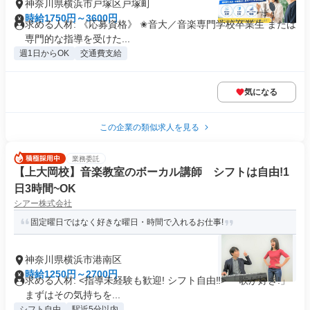
神奈川県横浜市戸塚区戸塚町
時給1750円～3600円
求める人材: 《応募資格》 ✬音大／音楽専門学校卒業生 または
専門的な指導を受けた...
週1日からOK
交通費支給
気になる
この企業の類似求人を見る
業務委託
【上大岡校】音楽教室のボーカル講師 シフトは自由!1
日3時間~OK
シアー株式会社
固定曜日ではなく好きな曜日・時間で入れるお仕事!
神奈川県横浜市港南区
時給1250円～2700円
求める人材: <指導未経験も歓迎! シフト自由‼> 「歌が好き!」
まずはその気持ちを...
シフト自由
駅近5分以内