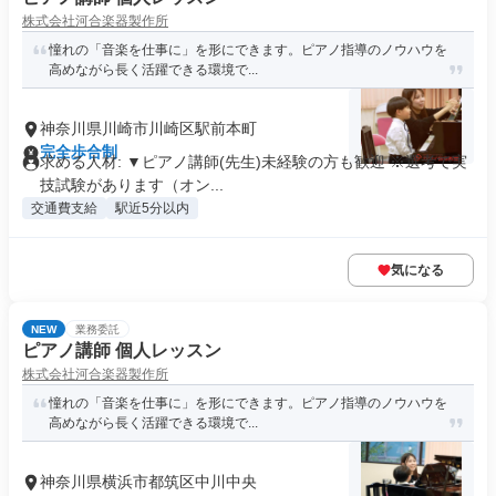
株式会社河合楽器製作所
憧れの「音楽を仕事に」を形にできます。ピアノ指導のノウハウを
高めながら長く活躍できる環境で...
神奈川県川崎市川崎区駅前本町
完全歩合制
求める人材: ▼ピアノ講師(先生)未経験の方も歓迎 ※選考で実
技試験があります（オン...
交通費支給
駅近5分以内
気になる
NEW
業務委託
ピアノ講師 個人レッスン
株式会社河合楽器製作所
憧れの「音楽を仕事に」を形にできます。ピアノ指導のノウハウを
高めながら長く活躍できる環境で...
神奈川県横浜市都筑区中川中央