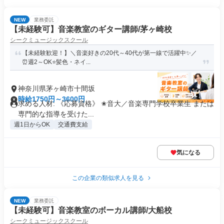
NEW
業務委託
【未経験可】音楽教室のギター講師/茅ヶ崎校
シークミュージックスクール
【未経験歓迎！】＼音楽好きの20代～40代が第一線で活躍中✨️／
⏰週2～OK⭐️髪色・ネイ...
神奈川県茅ヶ崎市十間坂
時給1750円～3600円
求める人材: 《応募資格》 ✬音大／音楽専門学校卒業生 または
専門的な指導を受けた...
週1日からOK
交通費支給
気になる
この企業の類似求人を見る
NEW
業務委託
【未経験可】音楽教室のボーカル講師/大船校
シークミュージックスクール