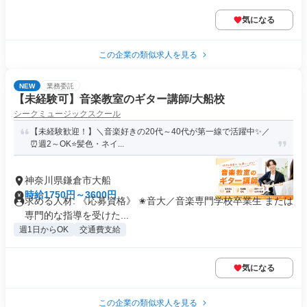
気になる
この企業の類似求人を見る
NEW
業務委託
【未経験可】音楽教室のギター講師/大船校
シークミュージックスクール
【未経験歓迎！】＼音楽好きの20代～40代が第一線で活躍中✨️／
⏰週2～OK⭐️髪色・ネイ...
神奈川県鎌倉市大船
時給1750円～3600円
求める人材: 《応募資格》 ✬音大／音楽専門学校卒業生 または
専門的な指導を受けた...
週1日からOK
交通費支給
気になる
この企業の類似求人を見る