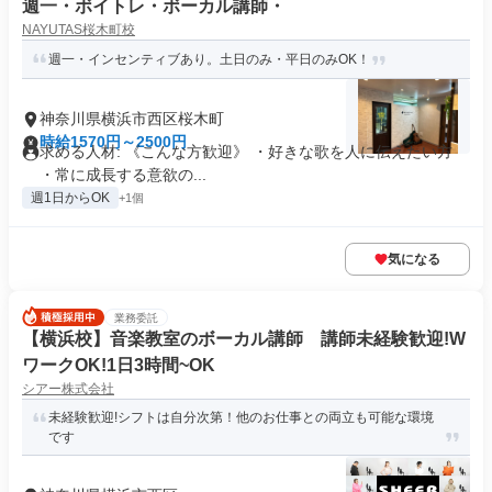
週一・ボイトレ・ボーカル講師・
NAYUTAS桜木町校
週一・インセンティブあり。土日のみ・平日のみOK！
神奈川県横浜市西区桜木町
時給1570円～2500円
求める人材: 《こんな方歓迎》 ・好きな歌を人に伝えたい方
・常に成長する意欲の...
週1日からOK
+1個
気になる
業務委託
【横浜校】音楽教室のボーカル講師 講師未経験歓迎!W
ワークOK!1日3時間~OK
シアー株式会社
未経験歓迎!シフトは自分次第！他のお仕事との両立も可能な環境
です