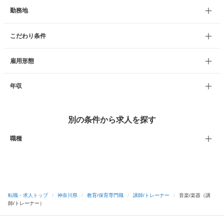
勤務地
こだわり条件
雇用形態
年収
別の条件から求人を探す
職種
転職・求人トップ
/
神奈川県
/
教育/保育専門職
/
講師/トレーナー
/
音楽/楽器（講
師/トレーナー）