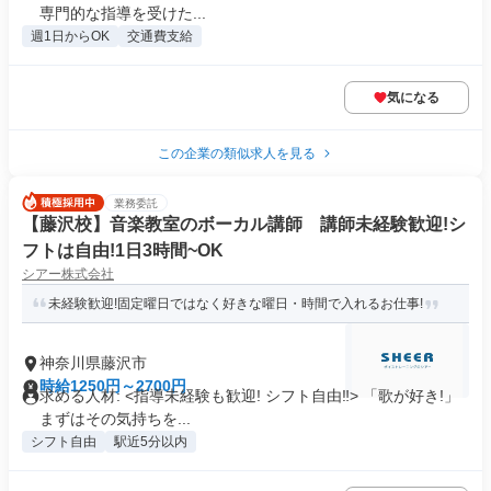
専門的な指導を受けた...
週1日からOK
交通費支給
気になる
この企業の類似求人を見る
業務委託
【藤沢校】音楽教室のボーカル講師 講師未経験歓迎!シ
フトは自由!1日3時間~OK
シアー株式会社
未経験歓迎!固定曜日ではなく好きな曜日・時間で入れるお仕事!
神奈川県藤沢市
時給1250円～2700円
求める人材: <指導未経験も歓迎! シフト自由‼> 「歌が好き!」
まずはその気持ちを...
シフト自由
駅近5分以内