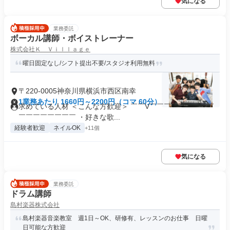
気になる
業務委託
ボーカル講師・ボイストレーナー
株式会社Ｋ Ｖｉｌｌａｇｅ
曜日固定なし/シフト提出不要/スタジオ利用無料
〒220-0005神奈川県横浜市西区南幸
1業務あたり 1660円～2200円（コマ 60分）
求めている人材 ＜こんな方歓迎＞ ￣￣V￣￣￣￣￣￣￣￣￣
￣￣￣￣￣￣￣￣ ・好きな歌...
経験者歓迎
ネイルOK
+11個
気になる
業務委託
ドラム講師
島村楽器株式会社
島村楽器音楽教室 週1日～OK、研修有、レッスンのお仕事 日曜
日可能な方歓迎