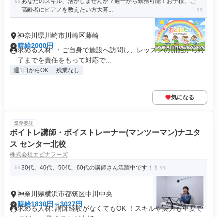
あなたのスキル、活かしませんか？週一から勤務可能！お子様、ご
高齢者にピアノを教えたい方大募...
神奈川県川崎市川崎区藤崎
時給2000円
求める人材: ・ご自身で施設へ訪問し、レッスンの開始から終
了までを責任をもって対応で...
週1日からOK
残業なし
気になる
業務委託
ボイトレ講師・ボイストレーナー(マンツーマン)ナユタ
ス センター北校
株式会社エビナフーズ
30代、40代、50代、60代の講師さん活躍中です！！
神奈川県横浜市都筑区中川中央
時給1830円～3027円
求める人材: 講師経験がなくてもOK ！スキルや実力も重要で