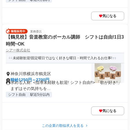
気になる
業務委託
【鶴見校】音楽教室のボーカル講師 シフトは自由!1日3
時間~OK
シアー株式会社
未経験歓迎!固定曜日ではなく好きな曜日・時間で入れるお仕事!
神奈川県横浜市鶴見区
時給1250円～2700円
求める人材: <指導未経験も歓迎! シフト自由‼> 「歌が好き!」
まずはその気持ちを...
シフト自由
駅近5分以内
気になる
この企業の類似求人を見る