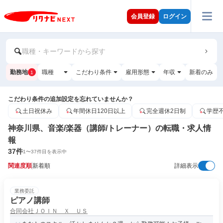
会員登録
ログイン
職種・キーワードから探す
勤務地
職種
こだわり条件
雇用形態
年収
新着のみ
1
こだわり条件の追加設定を忘れていませんか？
土日祝休み
年間休日120日以上
完全週休2日制
学歴
神奈川県、音楽/楽器（講師/トレーナー）の転職・求人情
報
37
件
1
〜
37
件目を表示中
関連度順
新着順
詳細表示
業務委託
ピアノ講師
合同会社ＪＯＩＮ Ｘ ＵＳ