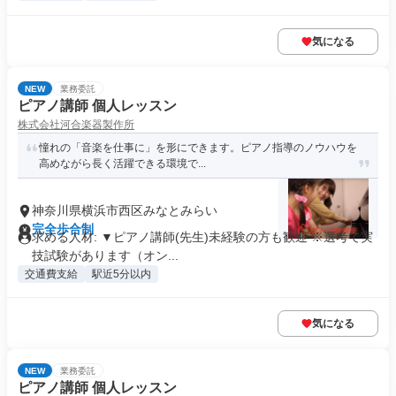
気になる
NEW
業務委託
ピアノ講師 個人レッスン
株式会社河合楽器製作所
憧れの「音楽を仕事に」を形にできます。ピアノ指導のノウハウを
高めながら長く活躍できる環境で...
神奈川県横浜市西区みなとみらい
完全歩合制
求める人材: ▼ピアノ講師(先生)未経験の方も歓迎 ※選考で実
技試験があります（オン...
交通費支給
駅近5分以内
気になる
NEW
業務委託
ピアノ講師 個人レッスン