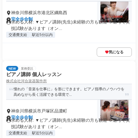
神奈川県横浜市港北区綱島西
完全歩合制
求める人材: ▼ピアノ講師(先生)未経験の方も歓迎 ※選考で実
技試験があります（オン...
交通費支給
駅近5分以内
気になる
NEW
業務委託
ピアノ講師 個人レッスン
株式会社河合楽器製作所
憧れの「音楽を仕事に」を形にできます。ピアノ指導のノウハウを
高めながら長く活躍できる環境で...
神奈川県横浜市戸塚区品濃町
完全歩合制
求める人材: ▼ピアノ講師(先生)未経験の方も歓迎 ※選考で実
技試験があります（オン...
交通費支給
駅近5分以内