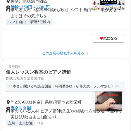
神奈川県横浜市西区
時給1250円～2700円
求める人材: <指導未経験も歓迎! シフト自由‼> 「歌が好き!」
まずはその気持ちを...
シフト自由
駅近5分以内
気になる
この企業の類似求人を見る
業務委託
個人レッスン教室のピアノ講師
株式会社河合楽器製作所
本音が聞ける相談会開催・時間帯多様・研修充実・ノルマ無し！
〒238-0031神奈川県横須賀市衣笠栄町
完全歩合制
求めている人材 ピアノ講師(先生)未経験の方も歓迎 ※選考で
実技試験(自由曲1曲)あり...
主婦・主夫歓迎
+11個