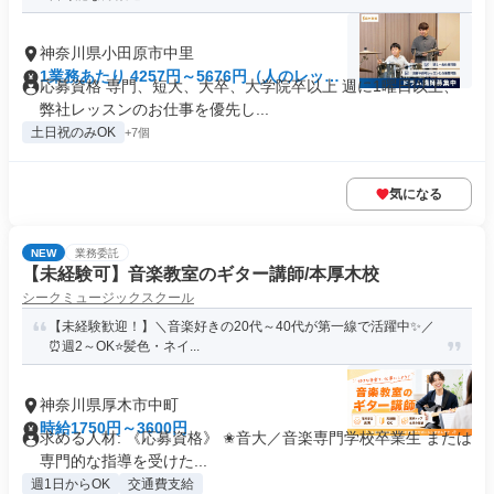
神奈川県小田原市中里
1業務あたり 4257円～5676円（人のレッス
応募資格 専門、短大、大卒、大学院卒以上 週に1曜日以上、
ン 180分）
弊社レッスンのお仕事を優先し...
土日祝のみOK
+7個
気になる
NEW
業務委託
【未経験可】音楽教室のギター講師/本厚木校
シークミュージックスクール
【未経験歓迎！】＼音楽好きの20代～40代が第一線で活躍中✨️／
⏰週2～OK⭐️髪色・ネイ...
神奈川県厚木市中町
時給1750円～3600円
求める人材: 《応募資格》 ✬音大／音楽専門学校卒業生 または
専門的な指導を受けた...
週1日からOK
交通費支給