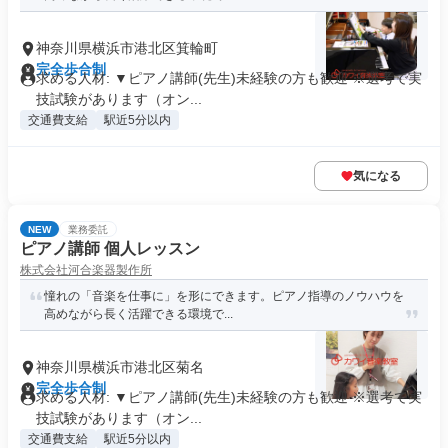
神奈川県横浜市港北区箕輪町
完全歩合制
求める人材: ▼ピアノ講師(先生)未経験の方も歓迎 ※選考で実
技試験があります（オン...
交通費支給
駅近5分以内
気になる
NEW
業務委託
ピアノ講師 個人レッスン
株式会社河合楽器製作所
憧れの「音楽を仕事に」を形にできます。ピアノ指導のノウハウを
高めながら長く活躍できる環境で...
神奈川県横浜市港北区菊名
完全歩合制
求める人材: ▼ピアノ講師(先生)未経験の方も歓迎 ※選考で実
技試験があります（オン...
交通費支給
駅近5分以内