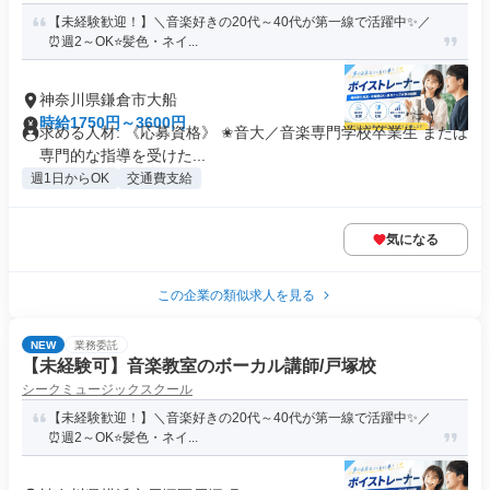
【未経験歓迎！】＼音楽好きの20代～40代が第一線で活躍中✨️／
⏰週2～OK⭐️髪色・ネイ...
神奈川県鎌倉市大船
時給1750円～3600円
求める人材: 《応募資格》 ✬音大／音楽専門学校卒業生 または
専門的な指導を受けた...
週1日からOK
交通費支給
気になる
この企業の類似求人を見る
NEW
業務委託
【未経験可】音楽教室のボーカル講師/戸塚校
シークミュージックスクール
【未経験歓迎！】＼音楽好きの20代～40代が第一線で活躍中✨️／
⏰週2～OK⭐️髪色・ネイ...