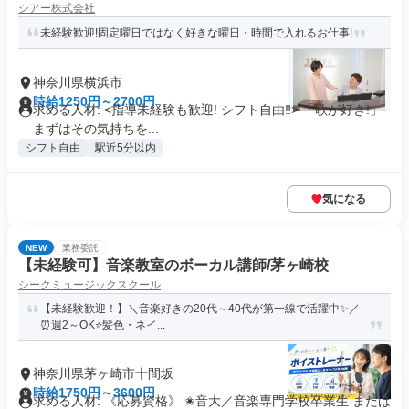
シアー株式会社
未経験歓迎!固定曜日ではなく好きな曜日・時間で入れるお仕事!
神奈川県横浜市
時給1250円～2700円
求める人材: <指導未経験も歓迎! シフト自由‼> 「歌が好き!」
まずはその気持ちを...
シフト自由
駅近5分以内
気になる
NEW
業務委託
【未経験可】音楽教室のボーカル講師/茅ヶ崎校
シークミュージックスクール
【未経験歓迎！】＼音楽好きの20代～40代が第一線で活躍中✨️／
⏰週2～OK⭐️髪色・ネイ...
神奈川県茅ヶ崎市十間坂
時給1750円～3600円
求める人材: 《応募資格》 ✬音大／音楽専門学校卒業生 または