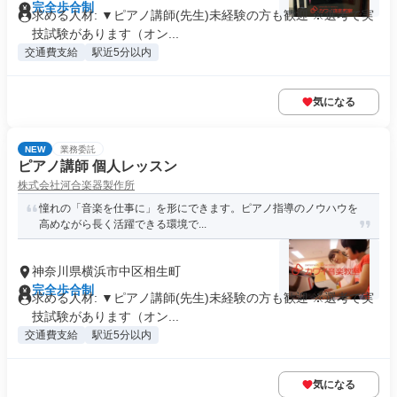
完全歩合制
求める人材: ▼ピアノ講師(先生)未経験の方も歓迎 ※選考で実
技試験があります（オン...
交通費支給
駅近5分以内
気になる
NEW
業務委託
ピアノ講師 個人レッスン
株式会社河合楽器製作所
憧れの「音楽を仕事に」を形にできます。ピアノ指導のノウハウを
高めながら長く活躍できる環境で...
神奈川県横浜市中区相生町
完全歩合制
求める人材: ▼ピアノ講師(先生)未経験の方も歓迎 ※選考で実
技試験があります（オン...
交通費支給
駅近5分以内
気になる