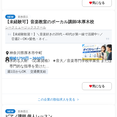
気になる
NEW
業務委託
【未経験可】音楽教室のボーカル講師/本厚木校
シークミュージックスクール
【未経験歓迎！】＼音楽好きの20代～40代が第一線で活躍中✨️／
⏰週2～OK⭐️髪色・ネイ...
神奈川県厚木市中町
時給1750円～3600円
求める人材: 《応募資格》 ✬音大／音楽専門学校卒業生 または
専門的な指導を受けた...
週1日からOK
交通費支給
気になる
この企業の類似求人を見る
NEW
業務委託
ピアノ講師 個人レッスン