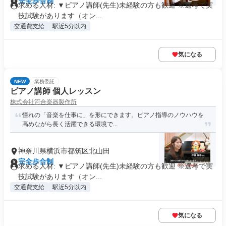
完全歩合制
求める人材: ▼ピアノ講師(先生)未経験の方も歓迎 ※選考で実
技試験があります（オン...
交通費支給
駅近5分以内
気になる
NEW
業務委託
ピアノ講師 個人レッスン
株式会社河合楽器製作所
憧れの「音楽を仕事に」を形にできます。ピアノ指導のノウハウを
高めながら長く活躍できる環境で...
神奈川県横浜市都筑区北山田
完全歩合制
求める人材: ▼ピアノ講師(先生)未経験の方も歓迎 ※選考で実
技試験があります（オン...
交通費支給
駅近5分以内
気になる