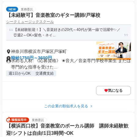
NEW
業務委託
【未経験可】音楽教室のギター講師/戸塚校
シークミュージックスクール
【未経験歓迎！】＼音楽好きの20代～40代が第一線で活躍中✨️／
⏰週2～OK⭐️髪色・ネイ...
神奈川県横浜市戸塚区戸塚町
時給1750円～3600円
求める人材: 《応募資格》 ✬音大／音楽専門学校卒業生 または
専門的な指導を受けた...
週1日からOK
交通費支給
気になる
この企業の類似求人を見る
業務委託
【横浜西口校】音楽教室のボーカル講師 講師未経験歓
迎!シフトは自由!1日3時間~OK