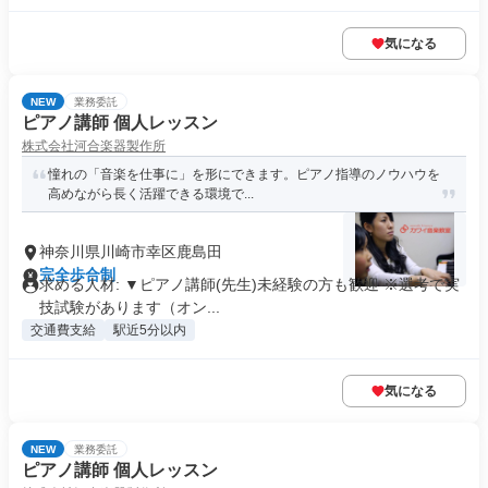
気になる
NEW
業務委託
ピアノ講師 個人レッスン
株式会社河合楽器製作所
憧れの「音楽を仕事に」を形にできます。ピアノ指導のノウハウを
高めながら長く活躍できる環境で...
神奈川県川崎市幸区鹿島田
完全歩合制
求める人材: ▼ピアノ講師(先生)未経験の方も歓迎 ※選考で実
技試験があります（オン...
交通費支給
駅近5分以内
気になる
NEW
業務委託
ピアノ講師 個人レッスン