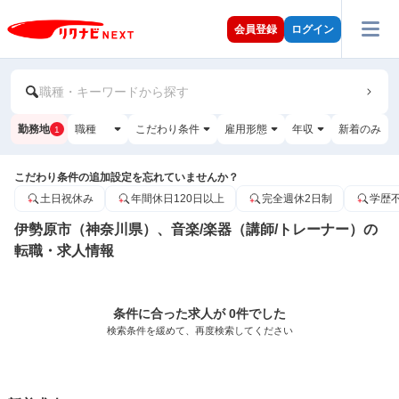
会員登録
ログイン
職種・キーワードから探す
勤務地
職種
こだわり条件
雇用形態
年収
新着のみ
1
こだわり条件の追加設定を忘れていませんか？
土日祝休み
年間休日120日以上
完全週休2日制
学歴
伊勢原市（神奈川県）、音楽/楽器（講師/トレーナー）の
転職・求人情報
条件に合った求人が 0件でした
検索条件を緩めて、再度検索してください