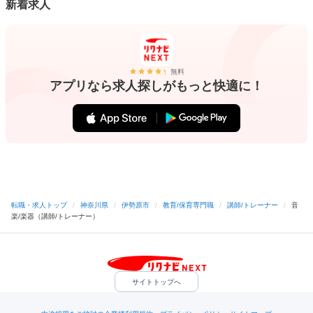
新着求人
無料
アプリなら求人探しがもっと快適に！
転職・求人トップ
/
神奈川県
/
伊勢原市
/
教育/保育専門職
/
講師/トレーナー
/
音
楽/楽器（講師/トレーナー）
サイトトップへ