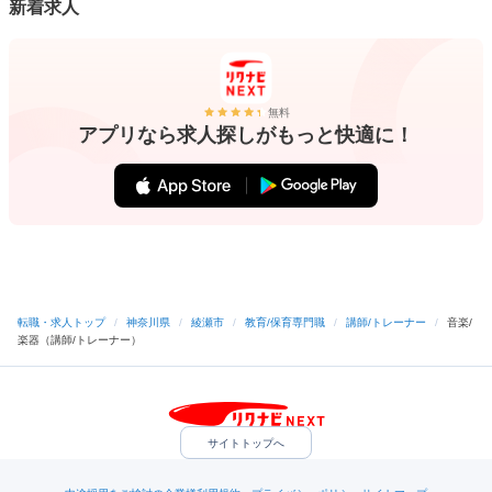
新着求人
無料
アプリなら求人探しがもっと快適に！
転職・求人トップ
/
神奈川県
/
綾瀬市
/
教育/保育専門職
/
講師/トレーナー
/
音楽/
楽器（講師/トレーナー）
サイトトップへ