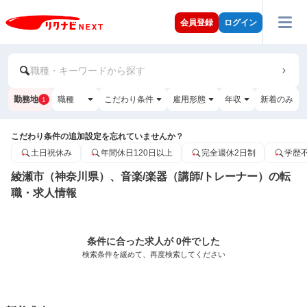
会員登録
ログイン
職種・キーワードから探す
勤務地
職種
こだわり条件
雇用形態
年収
新着のみ
1
こだわり条件の追加設定を忘れていませんか？
土日祝休み
年間休日120日以上
完全週休2日制
学歴
綾瀬市（神奈川県）、音楽/楽器（講師/トレーナー）の転
職・求人情報
条件に合った求人が 0件でした
検索条件を緩めて、再度検索してください