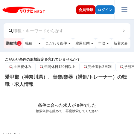
会員登録
ログイン
職種・キーワードから探す
勤務地
職種
こだわり条件
雇用形態
年収
新着のみ
1
こだわり条件の追加設定を忘れていませんか？
土日祝休み
年間休日120日以上
完全週休2日制
学歴
愛甲郡（神奈川県）、音楽/楽器（講師/トレーナー）の転
職・求人情報
条件に合った求人が 0件でした
検索条件を緩めて、再度検索してください