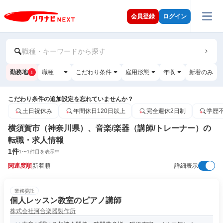
会員登録
ログイン
職種・キーワードから探す
勤務地
職種
こだわり条件
雇用形態
年収
新着のみ
1
こだわり条件の追加設定を忘れていませんか？
土日祝休み
年間休日120日以上
完全週休2日制
学歴
横須賀市（神奈川県）、音楽/楽器（講師/トレーナー）の
転職・求人情報
1
件
1
〜
1
件目を表示中
関連度順
新着順
詳細表示
業務委託
個人レッスン教室のピアノ講師
株式会社河合楽器製作所