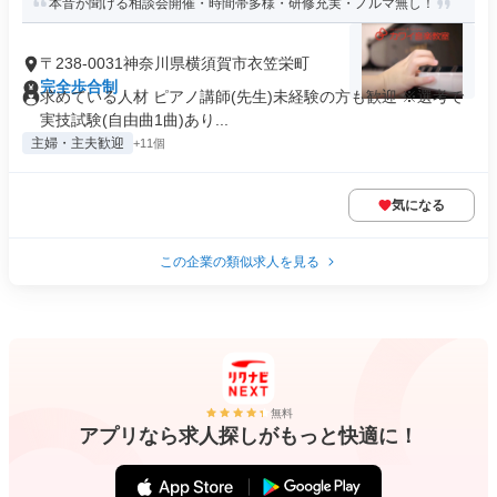
本音が聞ける相談会開催・時間帯多様・研修充実・ノルマ無し！
〒238-0031神奈川県横須賀市衣笠栄町
完全歩合制
求めている人材 ピアノ講師(先生)未経験の方も歓迎 ※選考で
実技試験(自由曲1曲)あり...
主婦・主夫歓迎
+11個
気になる
この企業の類似求人を見る
無料
アプリなら求人探しがもっと快適に！