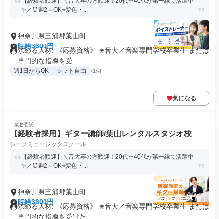
【経験者歓迎】＼音大卒の方歓迎！20代〜40代が第一線で活躍中
✨️／⏰週2～OK⭐️髪色・...
神奈川県三浦郡葉山町
時給3600円
求める人材: 《応募資格》 ✬音大／音楽専門学校卒業生 または
専門的な指導を受...
週1日からOK
シフト自由
+1個
気になる
業務委託
【経験者採用】ギター講師/葉山レンタルスタジオ校
シークミュージックスクール
【経験者歓迎】＼音大卒の方歓迎！20代〜40代が第一線で活躍中
✨️／⏰週2～OK⭐️髪色・...
神奈川県三浦郡葉山町
時給3600円
求める人材: 《応募資格》 ✬音大／音楽専門学校卒業生 または
専門的な指導を受けた...