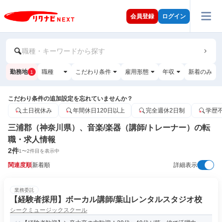
会員登録
ログイン
職種・キーワードから探す
勤務地
職種
こだわり条件
雇用形態
年収
新着のみ
1
こだわり条件の追加設定を忘れていませんか？
土日祝休み
年間休日120日以上
完全週休2日制
学歴
三浦郡（神奈川県）、音楽/楽器（講師/トレーナー）の転
職・求人情報
2
件
1
〜
2
件目を表示中
関連度順
新着順
詳細表示
業務委託
【経験者採用】ボーカル講師/葉山レンタルスタジオ校
シークミュージックスクール