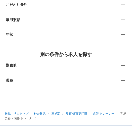
こだわり条件
雇用形態
年収
別の条件から求人を探す
勤務地
職種
転職・求人トップ
/
神奈川県
/
三浦郡
/
教育/保育専門職
/
講師/トレーナー
/
音楽/
楽器（講師/トレーナー）