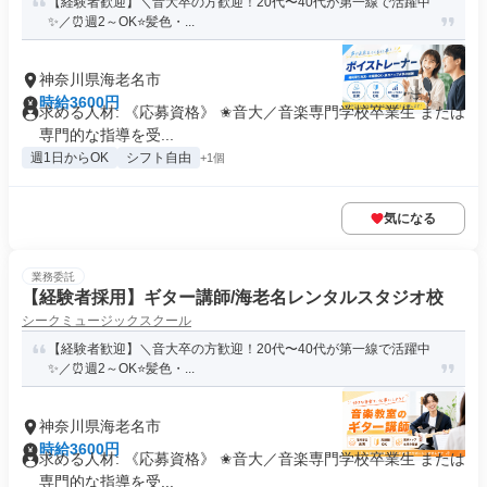
【経験者歓迎】＼音大卒の方歓迎！20代〜40代が第一線で活躍中
✨️／⏰週2～OK⭐️髪色・...
神奈川県海老名市
時給3600円
求める人材: 《応募資格》 ✬音大／音楽専門学校卒業生 または
専門的な指導を受...
週1日からOK
シフト自由
+1個
気になる
業務委託
【経験者採用】ギター講師/海老名レンタルスタジオ校
シークミュージックスクール
【経験者歓迎】＼音大卒の方歓迎！20代〜40代が第一線で活躍中
✨️／⏰週2～OK⭐️髪色・...
神奈川県海老名市
時給3600円
求める人材: 《応募資格》 ✬音大／音楽専門学校卒業生 または
専門的な指導を受...