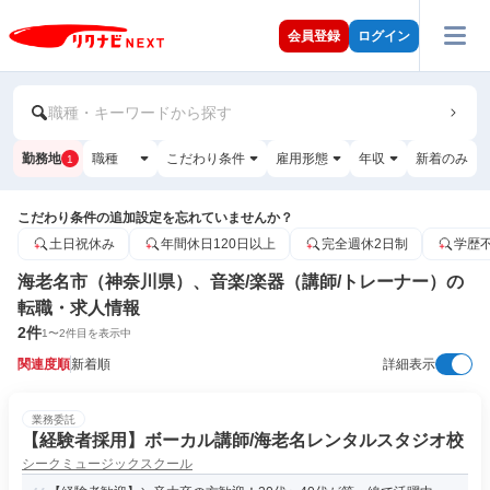
会員登録
ログイン
職種・キーワードから探す
勤務地
職種
こだわり条件
雇用形態
年収
新着のみ
1
こだわり条件の追加設定を忘れていませんか？
土日祝休み
年間休日120日以上
完全週休2日制
学歴
海老名市（神奈川県）、音楽/楽器（講師/トレーナー）の
転職・求人情報
2
件
1
〜
2
件目を表示中
関連度順
新着順
詳細表示
業務委託
【経験者採用】ボーカル講師/海老名レンタルスタジオ校
シークミュージックスクール