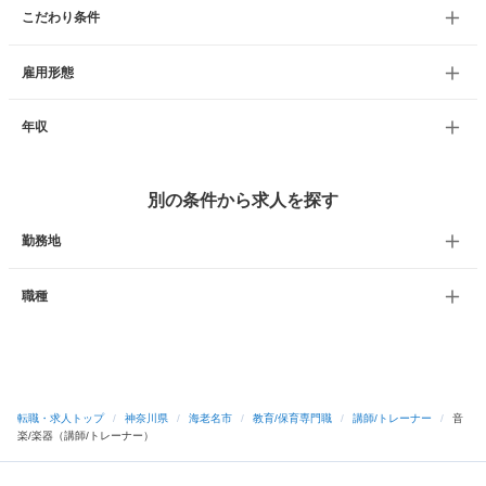
こだわり条件
雇用形態
年収
別の条件から求人を探す
勤務地
職種
転職・求人トップ
/
神奈川県
/
海老名市
/
教育/保育専門職
/
講師/トレーナー
/
音
楽/楽器（講師/トレーナー）