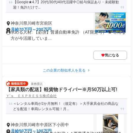
【Google★4.7】20代/30代/40代活躍中◎給与保証あり・未経験歓
迎！免許だけで...
神奈川県川崎市宮前区
月給70万円～200万円
求める人材: 【必須】普通自動車免許 （AT限定可） ★ こんな
方が今活躍していま...
気になる
この企業の類似求人を見る
業務委託
【家具類の配送】軽貨物ドライバー※月50万以上可!
Ｙ’ｓ ＥＸＰＲＥＳＳ株式会社
＜レンタル車両が2か月無料！（規定有）＞大手家具会社の商品な
どを配送！車両レンタル可能！月...
神奈川県川崎市中原区下小田中
月給50万円～100万円