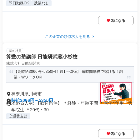
即日勤務OK
残業なし
気になる
この企業の類似求人を見る
契約社員
算数の塾講師 日能研武蔵小杉校
株式会社日能研関東
【高時給3066円~5350円！週1～OK✊】 短時間勤務で稼げる！副
業・WワークOK!
神奈川県川崎市
時給3066円～5350円
求める人材: 【歓迎条件】 ＊経験・年齢不問 ＊大学4年生・大
学院生 ＊20代・30...
交通費支給
気になる