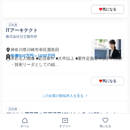
気になる
正社員
ITアーキテクト
株式会社日立製作所
神奈川県川崎市幸区鹿島田
年俸910万円～1030万円
求める人物像 ■必須条件 ■大卒以上 ■要件定義基本設計の経験
・技術リーダとしての組...
気になる
この企業の類似求人を見る
正社員
デジタル機器等の活用提案(デジタルライプランナー)
ピーシーデポスマートライフ日吉BASE
ホーム
オファー
気になる
残業月13h／年休120日／お客様専任サポート