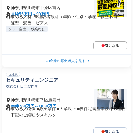
神奈川県川崎市中原区宮内
月給55万円～90万円
求める人材: 未経験者歓迎（年齢・性別・学歴・職歴不問） *
髪型・髪色・ピアス・...
シフト自由
残業なし
気になる
この企業の類似求人を見る
正社員
セキュリティエンジニア
株式会社日立製作所
神奈川県川崎市幸区鹿島田
年俸780万円～1030万円
求める人物像 ■必須条件 ■大卒以上 ■要件定義基本設計の経験
下記のご経験やスキルを...
気になる