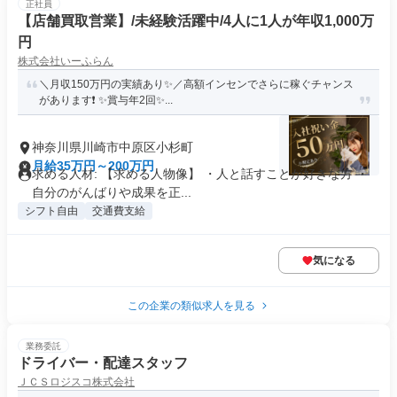
正社員
【店舗買取営業】/未経験活躍中/4人に1人が年収1,000万
円
株式会社いーふらん
＼月収150万円の実績あり✨／高額インセンでさらに稼ぐチャンス
があります❗ ✨賞与年2回✨...
神奈川県川崎市中原区小杉町
月給35万円～200万円
求める人材: 【求める人物像】 ・人と話すことが好きな方 ・
自分のがんばりや成果を正...
シフト自由
交通費支給
気になる
この企業の類似求人を見る
業務委託
ドライバー・配達スタッフ
ＪＣＳロジスコ株式会社