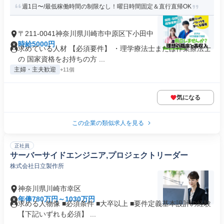
週1日〜/最低稼働時間の制限なし！曜日時間固定＆直行直帰OK
〒211-0041神奈川県川崎市中原区下小田中
時給5000円
求めている人材 【必須要件】 ・理学療法士または作業療法士
の 国家資格をお持ちの方 ...
主婦・主夫歓迎
+11個
気になる
この企業の類似求人を見る
正社員
サーバーサイドエンジニア,プロジェクトリーダー
株式会社日立製作所
神奈川県川崎市幸区
年俸780万円～1030万円
求める人物像 ■必須条件 ■大卒以上 ■要件定義基本設計の経験
【下記いずれも必須】 ...