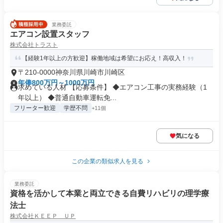
業務委託
エアコン設置スタッフ
株式会社トラスト
【経験1年以上の方歓迎】稼働地域は希望にお応え！高収入！
〒210-0000神奈川県川崎市川崎区
年俸800万円～1000万円
求めている人材 【応募条件】 ◆エアコン工事の実務経験（1
年以上） ◆普通自動車運転免...
フリーター歓迎
学歴不問
+11個
気になる
この企業の類似求人を見る
業務委託
資格を活かして本業と両立できる自費リハビリの理学療
法士
株式会社ＫＥＥＰ ＵＰ