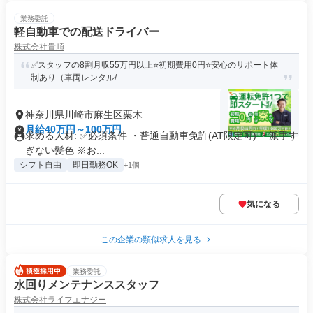
業務委託
軽自動車での配送ドライバー
株式会社貴順
✅スタッフの8割月収55万円以上⭐️初期費用0円⭐️安心のサポート体
制あり（車両レンタル/...
神奈川県川崎市麻生区栗木
月給40万円～100万円
求める人材: ✅️必須条件 ・普通自動車免許(AT限定可) ・派手す
ぎない髪色 ※お...
シフト自由
即日勤務OK
+1個
気になる
この企業の類似求人を見る
業務委託
水回りメンテナンススタッフ
株式会社ライフエナジー