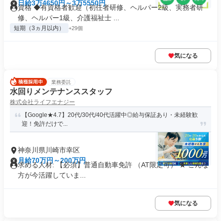
日給3万4650円～3万5550円
資格 ◆有資格者歓迎（初任者研修、ヘルパー2級、実務者研
修、ヘルパー1級、介護福祉士 ...
短期（3ヵ月以内）
+29個
気になる
業務委託
水回りメンテナンススタッフ
株式会社ライフエナジー
【Google★4.7】20代/30代/40代活躍中◎給与保証あり・未経験歓
迎！免許だけで...
神奈川県川崎市幸区
月給70万円～200万円
求める人材: 【必須】普通自動車免許 （AT限定可） ★ こんな
方が今活躍していま...
気になる