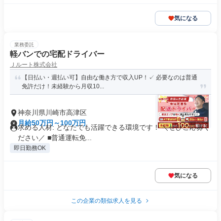
気になる
業務委託
軽バンでの宅配ドライバー
Ｊルート株式会社
【日払い・週払い可】自由な働き方で収入UP！✓ 必要なのは普通
免許だけ！未経験から月収10...
神奈川県川崎市高津区
月給50万円～100万円
求める人材: どなたでも活躍できる環境です！ ＼ぜひご応募く
ださい／ ■普通運転免...
即日勤務OK
気になる
この企業の類似求人を見る