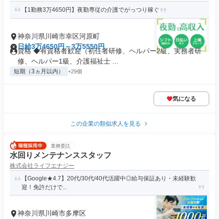
【1勤務3万4650円】夜勤専従の介護でがっつり稼ぐ
神奈川県川崎市幸区河原町
日給3万4650円～3万5550円
資格 ◆有資格者歓迎（初任者研修、ヘルパー2級、実務者研
修、ヘルパー1級、介護福祉士 ...
短期（3ヵ月以内）
+29個
気になる
この企業の類似求人を見る
業務委託
水回りメンテナンススタッフ
株式会社ライフエナジー
【Google★4.7】20代/30代/40代活躍中◎給与保証あり・未経験歓
迎！免許だけで...
神奈川県川崎市多摩区