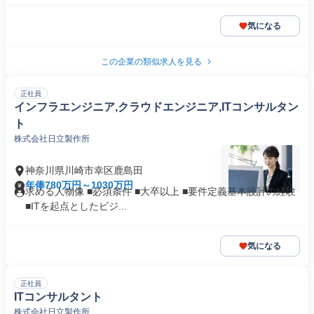
気になる
この企業の類似求人を見る
正社員
インフラエンジニア,クラウドエンジニア,ITコンサルタン
ト
株式会社日立製作所
神奈川県川崎市幸区鹿島田
年俸780万円～1030万円
求める人物像 ■必須条件 ■大卒以上 ■要件定義基本設計の経験
■ITを起点としたビジ...
気になる
正社員
ITコンサルタント
株式会社日立製作所