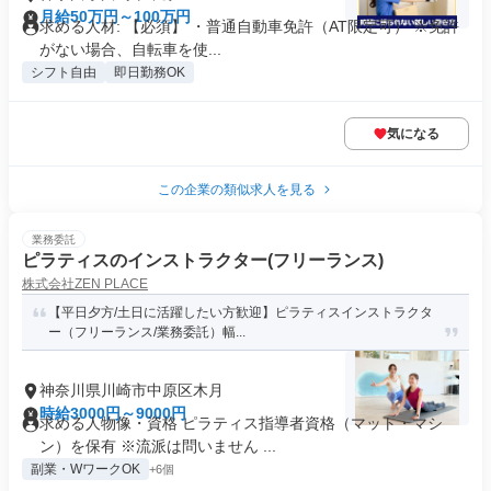
月給50万円～100万円
求める人材: 【必須】 ・普通自動車免許（AT限定可） ※免許
がない場合、自転車を使...
シフト自由
即日勤務OK
気になる
この企業の類似求人を見る
業務委託
ピラティスのインストラクター(フリーランス)
株式会社ZEN PLACE
【平日夕方/土日に活躍したい方歓迎】ピラティスインストラクタ
ー（フリーランス/業務委託）幅...
神奈川県川崎市中原区木月
時給3000円～9000円
求める人物像・資格 ピラティス指導者資格（マット・マシ
ン）を保有 ※流派は問いません ...
副業・WワークOK
+6個