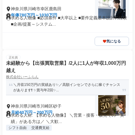
神奈川県川崎市幸区鹿島田
年俸780万円～1030万円
求める人物像 ■必須条件 ■大卒以上 ■要件定義基本設計の経験
■企画/提案～システム...
気になる
正社員
未経験から【出張買取営業】/2人に1人が年収1,000万円
越え
株式会社いーふらん
＼月収150万円の実績あり✨／高額インセンでさらに稼ぐチャンス
があります❗ ✨賞与年2回✨...
神奈川県川崎市川崎区砂子
月給40万円～200万円
求める人材: 【求める人物像】 ＼営業・接客・販売での「実
績」がある方は／ ＼大歓...
シフト自由
交通費支給