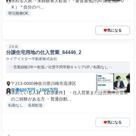
求める人材: * 未経験者大歓迎！ * 要普通免許(AT限定免許Ｏ
Ｋ） * 自分のペ...
即日勤務OK
気になる
正社員
分譲住宅用地の仕入営業_64446_2
ケイアイスター不動産株式会社
営業経験2年〜歓迎／社歴不問早期キャリアUP／転勤なし
〒213-0000神奈川県川崎市高津区
年俸600万円～1000万円
求めている人材 【必須要件】 ・仕入営業または売買仲介営業
のご経験がある方 ・普通自動...
転勤なし
長期歓迎
気になる