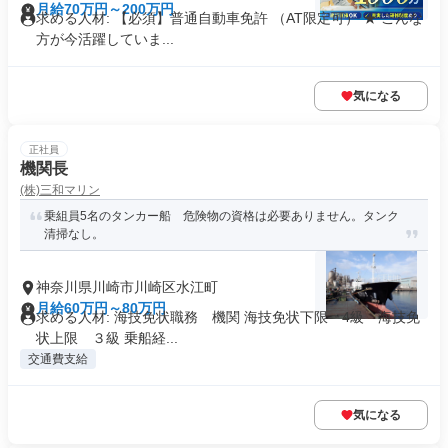
月給70万円～200万円
求める人材: 【必須】普通自動車免許 （AT限定可） ★ こんな
方が今活躍していま...
気になる
正社員
機関長
(株)三和マリン
乗組員5名のタンカー船 危険物の資格は必要ありません。タンク
清掃なし。
神奈川県川崎市川崎区水江町
月給60万円～80万円
求める人材: 海技免状職務 機関 海技免状下限 4級 海技免
状上限 ３級 乗船経...
交通費支給
気になる