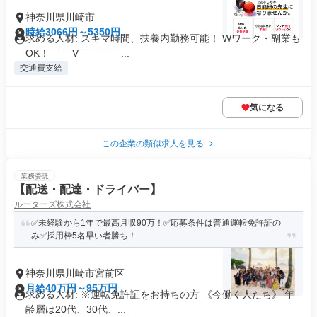
神奈川県川崎市
時給3066円～5350円
求める人材: スキマ時間、扶養内勤務可能！ Wワーク・副業も
OK！ ￣￣V￣￣￣￣ ...
交通費支給
気になる
この企業の類似求人を見る
業務委託
【配送・配達・ドライバー】
ルーターズ株式会社
✅未経験から1年で最高月収90万！✅応募条件は普通運転免許証の
み✅採用枠5名早い者勝ち！
神奈川県川崎市宮前区
月給40万円～95万円
求める人材: ※運転免許証をお持ちの方 《今働く人たち》 年
齢層は20代、30代、...