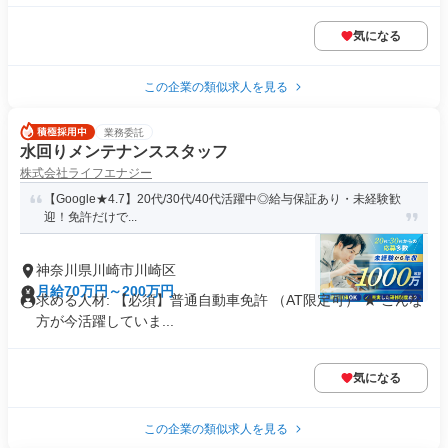
気になる
この企業の類似求人を見る
業務委託
水回りメンテナンススタッフ
株式会社ライフエナジー
【Google★4.7】20代/30代/40代活躍中◎給与保証あり・未経験歓
迎！免許だけで...
神奈川県川崎市川崎区
月給70万円～200万円
求める人材: 【必須】普通自動車免許 （AT限定可） ★ こんな
方が今活躍していま...
気になる
この企業の類似求人を見る