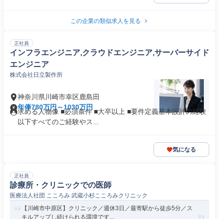
この企業の類似求人を見る
正社員
インフラエンジニア,クラウドエンジニア,サーバーサイド
エンジニア
株式会社日立製作所
神奈川県川崎市幸区鹿島田
年俸780万円～1030万円
求める人物像 ■必須条件 ■大卒以上 ■要件定義基本設計の経験
以下すべてのご経験やス...
気になる
正社員
診療所・クリニックでの医師
医療法人社団 こころみ 武蔵小杉こころみクリニック
【川崎市中原区】クリニック／週休3日／最寄駅から徒歩5分／ス
キルアップし続けられる環境です...