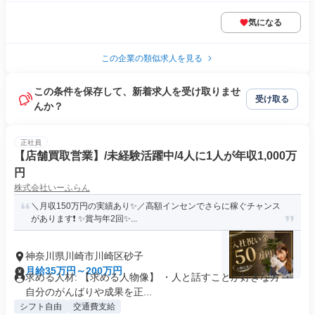
気になる
この企業の類似求人を見る
この条件を保存して、新着求人を受け取りませ
受け取る
んか？
正社員
【店舗買取営業】/未経験活躍中/4人に1人が年収1,000万
円
株式会社いーふらん
＼月収150万円の実績あり✨／高額インセンでさらに稼ぐチャンス
があります❗ ✨賞与年2回✨...
神奈川県川崎市川崎区砂子
月給35万円～200万円
求める人材: 【求める人物像】 ・人と話すことが好きな方 ・
自分のがんばりや成果を正...
シフト自由
交通費支給