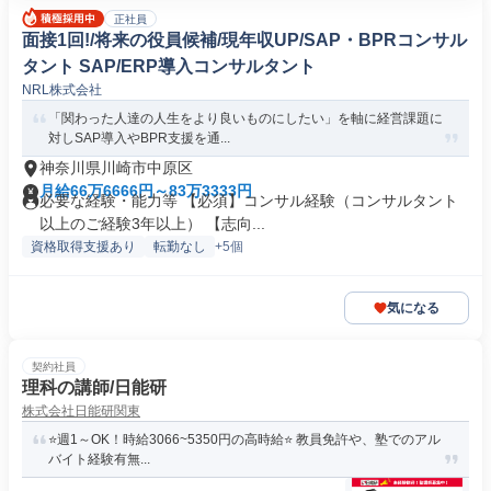
正社員
面接1回!/将来の役員候補/現年収UP/SAP・BPRコンサル
タント SAP/ERP導入コンサルタント
NRL株式会社
「関わった人達の人生をより良いものにしたい」を軸に経営課題に
対しSAP導入やBPR支援を通...
神奈川県川崎市中原区
月給66万6666円～83万3333円
必要な経験・能力等 【必須】コンサル経験（コンサルタント
以上のご経験3年以上） 【志向...
資格取得支援あり
転勤なし
+5個
気になる
契約社員
理科の講師/日能研
株式会社日能研関東
⭐️週1～OK！時給3066~5350円の高時給⭐️ 教員免許や、塾でのアル
バイト経験有無...