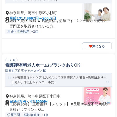
神奈川県川崎市中原区小杉町
月給131万6667円～200万円
経験・資格 医師 ▲上記資格は必須です 《ウェルカム要件》
専門医を取得されている方...
主婦・主夫歓迎
+2個
気になる
正社員
看護師/有料老人ホーム/ブランクありOK
医療対応住宅ケアホスピス橘
《✨夜勤専従✨》ケアホスピスにて正看護師さん募集⭐託児所あり⭐
日給4万円以上＆オンコールに...
神奈川県川崎市中原区下小田中
日給4万円～4万5000円
【応募資格】 正看護師 【メリット】 #長期 #学歴不問 #経験
者歓迎 #ブランクO...
学歴不問
経験者歓迎
+1個