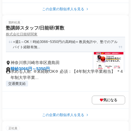
この企業の類似求人を見る
契約社員
塾講師スタッフ/日能研/算数
株式会社日能研関東
⭐️週1～OK！時給3066~5350円の高時給⭐️ 教員免許や、塾でのアル
バイト経験有無...
神奈川県川崎市幸区鹿島田
時給3066円～5350円
求める人材: ✡️未経験OK✡️ 必須：【4年制大学卒業相当】 ＊4
年制大学卒業...
交通費支給
気になる
この企業の類似求人を見る
正社員