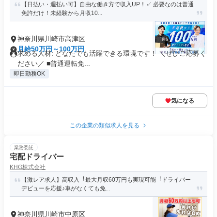
【日払い・週払い可】自由な働き方で収入UP！✓ 必要なのは普通
免許だけ！未経験から月収10...
神奈川県川崎市高津区
月給50万円～100万円
求める人材: どなたでも活躍できる環境です！ ＼ぜひご応募く
ださい／ ■普通運転免...
即日勤務OK
気になる
この企業の類似求人を見る
業務委託
宅配ドライバー
KHG株式会社
【激レア求人】高収入︕最大月収60万円も実現可能︕ドライバー
デビューを応援♪車がなくても免...
神奈川県川崎市中原区