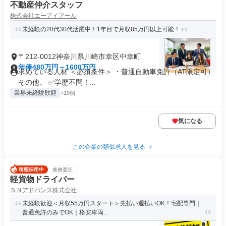
不動産仲介スタッフ
株式会社エーアイアール
未経験の20代30代活躍中！1年目で月収85万円以上可能！
〒212-0012神奈川県川崎市幸区中幸町
年俸480万円～1600万円
求めている人材 ＜必須条件＞ ・普通自動車免許（AT限定可）
その他、 ✅学歴不問！...
業界未経験歓迎
+19個
気になる
この企業の類似求人を見る
業務委託
軽貨物ドライバー
ＳＮアドバンス株式会社
未経験歓迎＜月収55万円スタート＞先払い週払いOK！宅配専門｜
普通免許のみでOK｜格安車両...