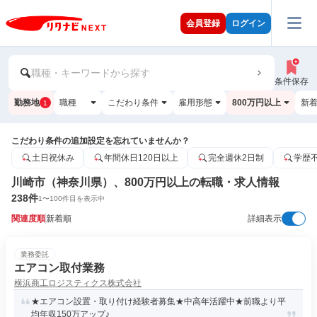
会員登録
ログイン
職種・キーワードから探す
条件保存
勤務地
職種
こだわり条件
雇用形態
800万円以上
新
1
こだわり条件の追加設定を忘れていませんか？
土日祝休み
年間休日120日以上
完全週休2日制
学歴
川崎市（神奈川県）、800万円以上の転職・求人情報
238
件
1
〜
100
件目を表示中
関連度順
新着順
詳細表示
業務委託
エアコン取付業務
横浜商工ロジスティクス株式会社
★エアコン設置・取り付け経験者募集★中高年活躍中★前職より平
均年収150万アップ♪