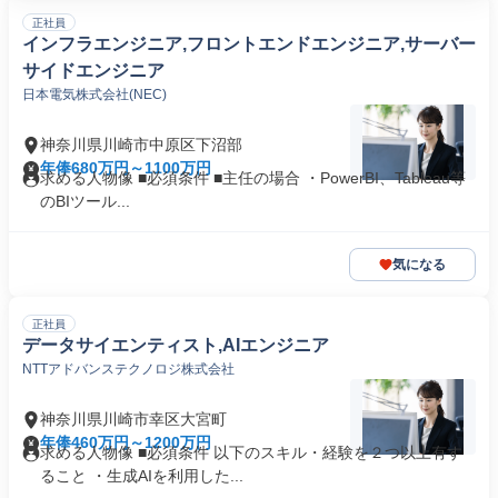
正社員
インフラエンジニア,フロントエンドエンジニア,サーバー
サイドエンジニア
日本電気株式会社(NEC)
神奈川県川崎市中原区下沼部
年俸680万円～1100万円
求める人物像 ■必須条件 ■主任の場合 ・PowerBI、Tableau等
のBIツール...
気になる
正社員
データサイエンティスト,AIエンジニア
NTTアドバンステクノロジ株式会社
神奈川県川崎市幸区大宮町
年俸460万円～1200万円
求める人物像 ■必須条件 以下のスキル・経験を２つ以上有す
ること ・生成AIを利用した...