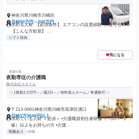
神奈川県川崎市川崎区
月給50万円～200万円
求める人材: 【必須条件】 エアコンの設置経験（1度でもOK）
【こんな方歓迎】 ...
シフト自由
気になる
派遣社員
夜勤専従の介護職
株式会社スカイル
1夜勤3.3万円～／週2日～／有料老人ホーム／車通勤可
〒213-0001神奈川県川崎市高津区溝口
日給3万3640円以上
求めている人材 ＜必須＞ •介護職員初任者研修（ヘルパー2
級）以上をお持ちの方 •介護...
制服あり
+35個