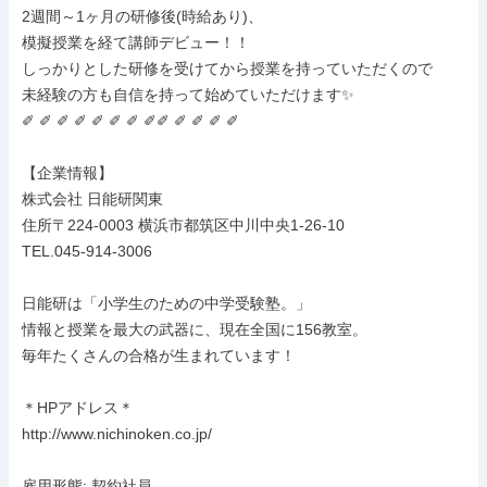
2週間～1ヶ月の研修後(時給あり)、

模擬授業を経て講師デビュー！！

しっかりとした研修を受けてから授業を持っていただくので

未経験の方も自信を持って始めていただけます✨

✐ ✐ ✐ ✐ ✐ ✐ ✐ ✐✐ ✐ ✐ ✐ ✐

【企業情報】

株式会社 日能研関東

住所〒224-0003 横浜市都筑区中川中央1-26-10

TEL.045-914-3006

日能研は「小学生のための中学受験塾。」

情報と授業を最大の武器に、現在全国に156教室。

毎年たくさんの合格が生まれています！

＊HPアドレス＊

http://www.nichinoken.co.jp/

雇用形態: 契約社員
