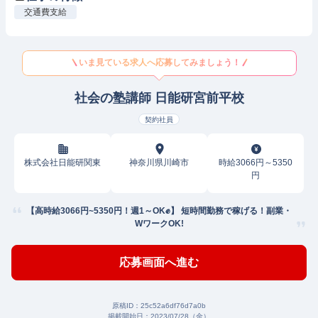
交通費支給
いま見ている求人へ応募してみましょう！
社会の塾講師 日能研宮前平校
契約社員
株式会社日能研関東
神奈川県川崎市
時給3066円～5350
円
【高時給3066円~5350円！週1～OK✊】 短時間勤務で稼げる！副業・
WワークOK!
応募画面へ進む
原稿ID：
25c52a6df76d7a0b
掲載開始日：
2023/07/28（金）