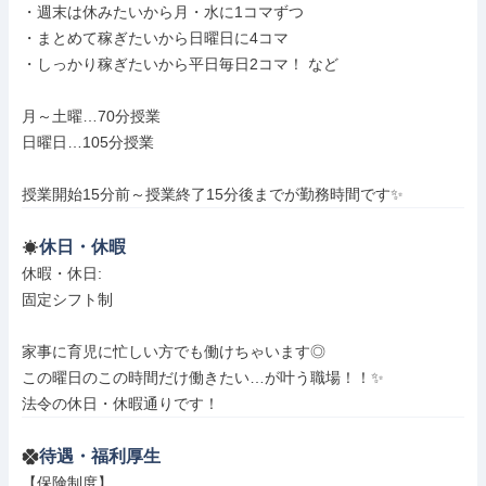
・週末は休みたいから月・水に1コマずつ

・まとめて稼ぎたいから日曜日に4コマ

・しっかり稼ぎたいから平日毎日2コマ！ など

月～土曜…70分授業

日曜日…105分授業

授業開始15分前～授業終了15分後までが勤務時間です✨
休日・休暇
休暇・休日: 

️固定シフト制️

家事に育児に忙しい方でも働けちゃいます◎

この曜日のこの時間だけ働きたい…が叶う職場！！✨

法令の休日・休暇通りです！
待遇・福利厚生
【保険制度】
