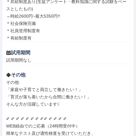
＊昇給制度あり(生徒アンケート・教科知識に関する試験をベー
スとしたもの)

→時給2600円~最大5350円!!

＊社会保険完備

＊社員登用制度有

＊有給制度有
試用期間
試用期間なし
その他
その他: 

「家庭や子育てと両立して働きたい！」

「育児が落ち着いたから合間に働きたい！」

そんな方が活躍しています❕❕

✐ ✐ ✐ ✐ ✐ ✐ ✐ ✐✐ ✐ ✐ ✐ ✐ 

WEB経由でのご応募（24時間受付中）

簡単なテスト及び適性検査を受けていただき、
