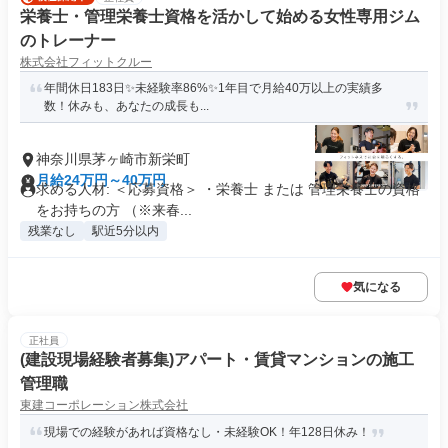
栄養士・管理栄養士資格を活かして始める女性専用ジム
のトレーナー
株式会社フィットクルー
年間休日183日✨未経験率86%✨1年目で月給40万以上の実績多
数！休みも、あなたの成長も...
神奈川県茅ヶ崎市新栄町
月給24万円～40万円
求める人材: ＜応募資格＞ ・栄養士 または 管理栄養士の資格
をお持ちの方 （※来春...
残業なし
駅近5分以内
気になる
正社員
(建設現場経験者募集)アパート・賃貸マンションの施工
管理職
東建コーポレーション株式会社
現場での経験があれば資格なし・未経験OK！年128日休み！