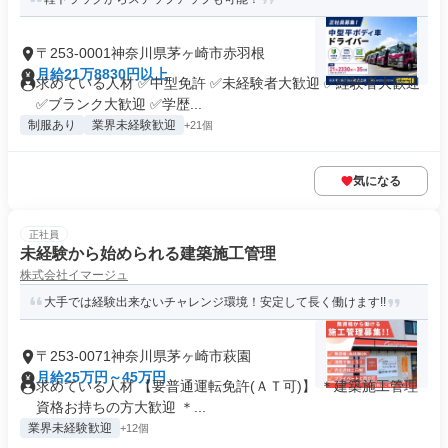
〒253-0001神奈川県茅ヶ崎市赤羽根
月給21万8830円以上
求めている人材 ✅中型免許 ✅未経験者大歓迎 ✅経験者大歓迎
✅ブランク大歓迎 ✅学歴...
制服あり
業界未経験歓迎
+21個
気になる
正社員
未経験から始められる建築施工管理
株式会社イマージュ
大手では経験出来ないチャレンジ環境！安定して長く働けます!!
〒253-0071神奈川県茅ヶ崎市萩園
月給25万円～45万円
求めている人材 【要普通運転免許(ＡＴ可)】 ＊建築施工管理
資格お持ちの方大歓迎 ＊...
業界未経験歓迎
+12個