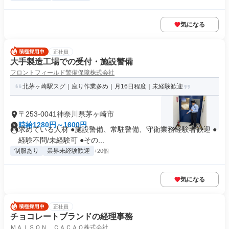
気になる
正社員
大手製造工場での受付・施設警備
フロントフィールド警備保障株式会社
北茅ヶ崎駅スグ｜座り作業多め｜月16日程度｜未経験歓迎
〒253-0041神奈川県茅ヶ崎市
時給1280円～1600円
求めている人材 ●施設警備、常駐警備、守衛業務経験者歓迎 ●
経験不問/未経験可 ●その...
制服あり
業界未経験歓迎
+20個
気になる
正社員
チョコレートブランドの経理事務
ＭＡＩＳＯＮ ＣＡＣＡＯ株式会社