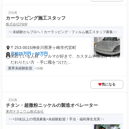
正社員
カーラッピング施工スタッフ
株式会社P&W
未経験からプロへ！カーラッピング・フィルム施工スタッフ募集
〒253-0015神奈川県茅ヶ崎市代官町
月給25万円～60万円
求めている人材 ・クルマが好きで、カスタムや仕上がりにこ
だわりたい方 ・手に職をつけた...
業界未経験歓迎
+15個
気になる
正社員
チタン・超微粉ニッケルの製造オペレーター
東邦チタニウム株式会社
<10名以上の増員募集>未経験歓迎！手当・福利厚生充実