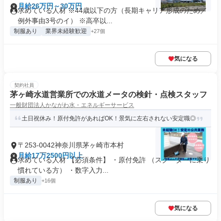
月給26万円～30万円
求めている人材 ※44歳以下の方（長期キャリア形成のため／
例外事由3号のイ） ※高卒以...
制服あり
業界未経験歓迎
+27個
気になる
契約社員
茅ヶ崎水道営業所での水道メータの検針・点検スタッフ
一般財団法人かながわ水・エネルギーサービス
土日祝休み！原付免許があればOK！景気に左右されない安定職◎
〒253-0042神奈川県茅ヶ崎市本村
月給17万2500円以上
求めている人材 【必須条件】 ・原付免許 （スクーターに乗り
慣れている方） ・数字入力...
制服あり
+16個
気になる