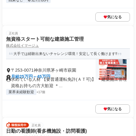
残業なし
駅近5分以内
気になる
正社員
無資格スタート可能な建築施工管理
株式会社イマージュ
大手では経験出来ないチャレンジ環境！安定して長く働けます!!
〒253-0071神奈川県茅ヶ崎市萩園
月給25万円～45万円
求めている人材 【要普通運転免許(ＡＴ可)】 ＊建築施工管理
資格お持ちの方大歓迎 ＊...
業界未経験歓迎
+17個
気になる
正社員
日勤の看護師(看多機施設・訪問看護)