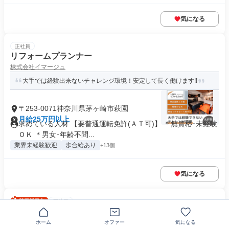
気になる
正社員
リフォームプランナー
株式会社イマージュ
大手では経験出来ないチャレンジ環境！安定して長く働けます!!
〒253-0071神奈川県茅ヶ崎市萩園
月給25万円以上
求めている人材 【要普通運転免許(ＡＴ可)】 ＊無資格･未経験
ＯＫ ＊男女･年齢不問...
業界未経験歓迎
歩合給あり
+13個
気になる
正社員
セールスドライバー
ヤマト運輸株式会社
ホーム
オファー
気になる