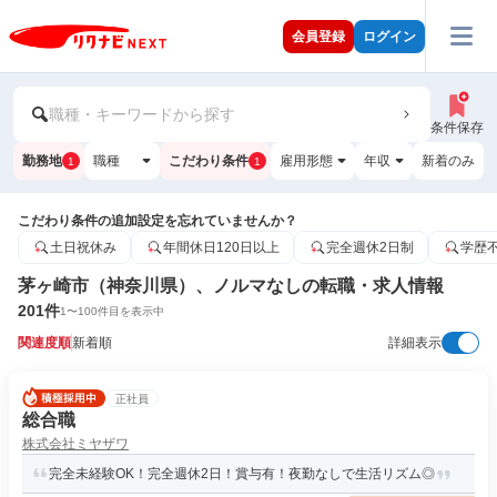
会員登録
ログイン
職種・キーワードから探す
条件保存
勤務地
職種
こだわり条件
雇用形態
年収
新着のみ
1
1
こだわり条件の追加設定を忘れていませんか？
土日祝休み
年間休日120日以上
完全週休2日制
学歴
茅ヶ崎市（神奈川県）、ノルマなしの転職・求人情報
201
件
1
〜
100
件目を表示中
関連度順
新着順
詳細表示
正社員
総合職
株式会社ミヤザワ
完全未経験OK！完全週休2日！賞与有！夜勤なしで生活リズム◎