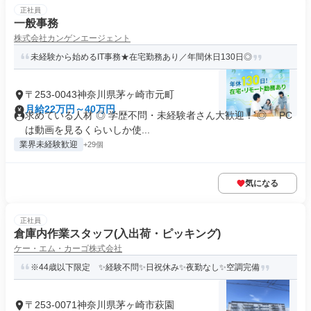
正社員
一般事務
株式会社カンゲンエージェント
未経験から始めるIT事務★在宅勤務あり／年間休日130日◎
〒253-0043神奈川県茅ヶ崎市元町
月給22万円～40万円
求めている人材 ◎ 学歴不問・未経験者さん大歓迎！ ◎ 「PC
は動画を見るくらいしか使...
業界未経験歓迎
+29個
気になる
正社員
倉庫内作業スタッフ(入出荷・ピッキング)
ケー・エム・カーゴ株式会社
※44歳以下限定 ✨経験不問✨日祝休み✨夜勤なし✨空調完備
〒253-0071神奈川県茅ヶ崎市萩園