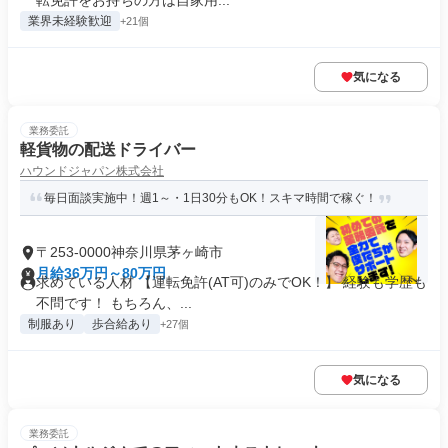
転免許をお持ちの方は自家用...
業界未経験歓迎
+21個
気になる
業務委託
軽貨物の配送ドライバー
ハウンドジャパン株式会社
毎日面談実施中！週1～・1日30分もOK！スキマ時間で稼ぐ！
〒253-0000神奈川県茅ヶ崎市
月給36万円～80万円
求めている人材 【運転免許(AT可)のみでOK！】 経験も学歴も
不問です！ もちろん、...
制服あり
歩合給あり
+27個
気になる
業務委託