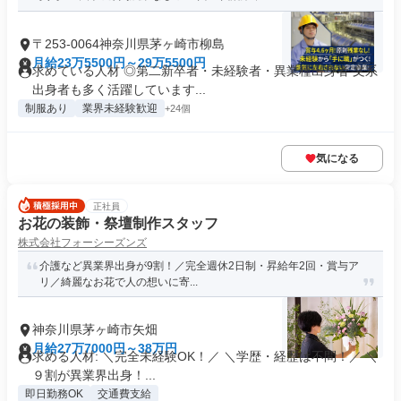
〒253-0064神奈川県茅ヶ崎市柳島
月給23万5500円～29万5500円
求めている人材 ◎第二新卒者・未経験者・異業種出身者 文系
出身者も多く活躍しています...
制服あり
業界未経験歓迎
+24個
気になる
正社員
お花の装飾・祭壇制作スタッフ
株式会社フォーシーズンズ
介護など異業界出身が9割！／完全週休2日制・昇給年2回・賞与ア
リ／綺麗なお花で人の想いに寄...
神奈川県茅ヶ崎市矢畑
月給27万7000円～38万円
求める人材: ＼完全未経験OK！／ ＼学歴・経歴は不問！／ ＼
９割が異業界出身！...
即日勤務OK
交通費支給