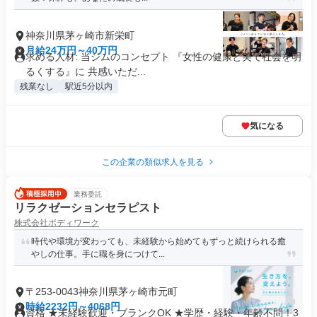
神奈川県茅ヶ崎市新栄町
月給24万円～40万円
求める人材: 当ジムのコンセプト 『女性の健康と美で社会を明
るくする』に 共感いただ...
残業なし
駅近5分以内
気になる
この企業の類似求人を見る
業務委託
リラクゼーションセラピスト
株式会社ボディワーク
時代や環境が変わっても、未経験から始めてもずっと続けられる癒
やしの仕事。手に職を身につけて...
〒253-0043神奈川県茅ヶ崎市元町
時給2232円～4068円
資格 ★未経験歓迎・ブランクOK ★学歴・経験・年齢不問！3