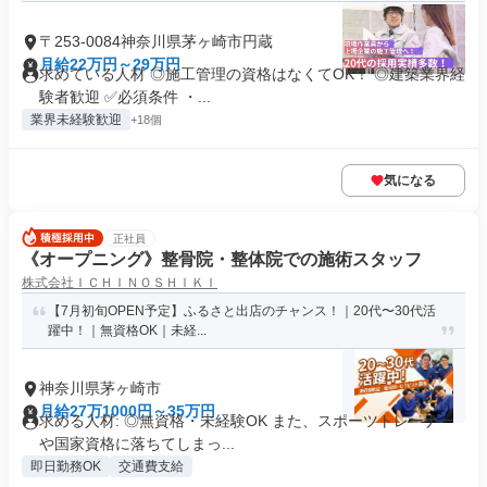
〒253-0084神奈川県茅ヶ崎市円蔵
月給22万円～29万円
求めている人材 ◎施工管理の資格はなくてOK！ ◎建築業界経
験者歓迎 ✅必須条件 ・...
業界未経験歓迎
+18個
気になる
正社員
《オープニング》整骨院・整体院での施術スタッフ
株式会社ＩＣＨＩＮＯＳＨＩＫＩ
【7月初旬OPEN予定】ふるさと出店のチャンス！｜20代〜30代活
躍中！｜無資格OK｜未経...
神奈川県茅ヶ崎市
月給27万1000円～35万円
求める人材: ◎無資格・未経験OK また、スポーツトレーナー
や国家資格に落ちてしまっ...
即日勤務OK
交通費支給