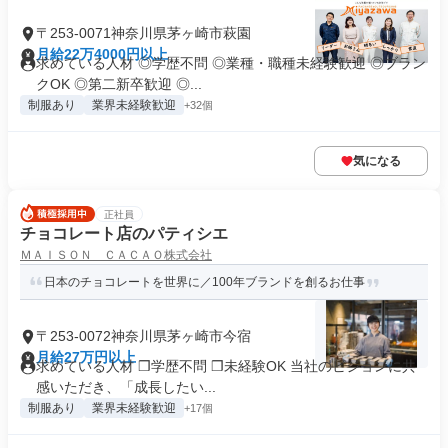
〒253-0071神奈川県茅ヶ崎市萩園
月給22万4000円以上
求めている人材 ◎学歴不問 ◎業種・職種未経験歓迎 ◎ブラン
クOK ◎第二新卒歓迎 ◎...
制服あり
業界未経験歓迎
+32個
気になる
正社員
チョコレート店のパティシエ
ＭＡＩＳＯＮ ＣＡＣＡＯ株式会社
日本のチョコレートを世界に／100年ブランドを創るお仕事
〒253-0072神奈川県茅ヶ崎市今宿
月給27万円以上
求めている人材 ❒学歴不問 ❒未経験OK 当社のビジョンに共
感いただき、「成長したい...
制服あり
業界未経験歓迎
+17個