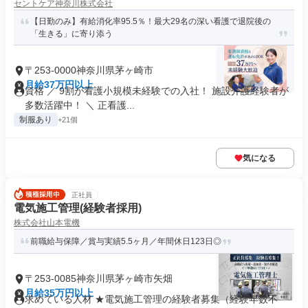
セントケア神奈川株式会社
【日勤のみ】有給消化率95.5％！最大29名の深い看護で退院後の
「生きる」に寄り添う
〒253-0000神奈川県茅ヶ崎市
月給37万円以上
資格 ／ 9割が看護小規模未経験での入社！ 施設介護経験者が
多数活躍中！ ＼ 正看護...
制服あり
+21個
気になる
正社員
電気施工管理(経験者採用)
株式会社山本電機
前職給与保障／賞与実績5.5ヶ月／年間休日123日◎
〒253-0085神奈川県茅ヶ崎市矢畑
月給35万円以上
求めている人材 ★電気施工管理の経験者募集（経験年数不