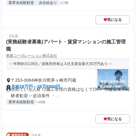
業界未経験歓迎
歩合給あり
+17個
気になる
正社員
(実務経験者募集)アパート・賃貸マンションの施工管理
職
東建コーポレーション株式会社
年間休日128日／資格所持者は入社支度金最大30万円あり
〒253-0084神奈川県茅ヶ崎市円蔵
月給28万円～38万6900円
求めている人材 ◎施工管理の資格はなくてOK！ ◎建築業界経
験者歓迎 ✅必須条件 ・...
業界未経験歓迎
+18個
気になる
正社員