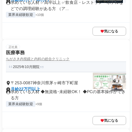
求めている人材 ✅高卒以上 ✅飲食店・レストラン・ホテルな
どでの調理経験がある方 （ア...
業界未経験歓迎
+10個
気になる
正社員
医療事務
ちがさき内視鏡と内科の総合クリニック
2025年10月開院
〒253-0087神奈川県茅ヶ崎市下町屋
月給22万円以上
求めている人材 ◆無資格･未経験OK！ ◆PCの基本操作ができ
る方
業界未経験歓迎
+9個
気になる