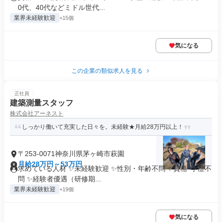
0代、40代などミドル世代...
業界未経験歓迎
+15個
気になる
この企業の類似求人を見る
正社員
建築測量スタッフ
株式会社アーネスト
しっかり働いて充実した日々を。未経験★月給28万円以上！
〒253-0071神奈川県茅ヶ崎市萩園
月給28万円～53万円
求めている人材 ✨未経験歓迎 ✨性別・年齢不問 ✨資格･学歴不
問 ✨経験者優遇（研修期...
業界未経験歓迎
+19個
気になる