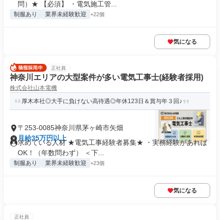
問）★ 【必須】 ・電気施工管...
制服あり
業界未経験歓迎
+22個
気になる
正社員
神奈川エリアの大型案件が多い電気工事士(経験者採用)
株式会社山本電機
厚木本社◎大手に負けない高待遇◎年休123日＆賞与年３回♪
〒253-0085神奈川県茅ヶ崎市矢畑
月給35万円以上
求めている人材 ★電気工事経験者募集★ ・実務経験があれば
OK！（年数問わず） ＜下...
制服あり
業界未経験歓迎
+23個
気になる
正社員