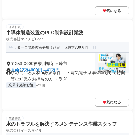
気になる
派遣社員
半導体製造装置のPLC制御設計業務
株式会社マイナビEdge
ラダー言語経験者募集！想定年収最大700万円！
〒253-0000神奈川県茅ヶ崎市
月給22万4000円～41万円
求めている人材 ■必須条件： ・電気電子系学科卒もしくは同
等の知識をお持ちの方 ・ラダ...
業界未経験歓迎
+21個
気になる
業務委託
水のトラブルを解決するメンテナンス作業スタッフ
株式会社イースマイル