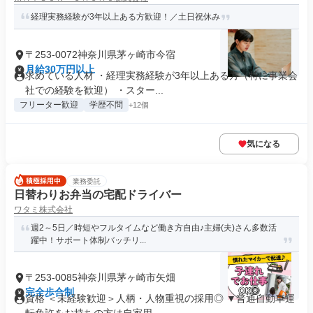
経理実務経験が3年以上ある方歓迎！／土日祝休み
〒253-0072神奈川県茅ヶ崎市今宿
月給30万円以上
求めている人材 ・経理実務経験が3年以上ある方（特に事業会
社での経験を歓迎） ・スター...
フリーター歓迎
学歴不問
+12個
気になる
業務委託
日替わりお弁当の宅配ドライバー
ワタミ株式会社
週2～5日／時短やフルタイムなど働き方自由♪主婦(夫)さん多数活
躍中！サポート体制バッチリ...
〒253-0085神奈川県茅ヶ崎市矢畑
完全歩合制
資格 ＜未経験歓迎＞人柄・人物重視の採用◎ ▼普通自動車運