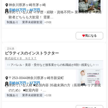
神奈川県茅ヶ崎市茅ヶ崎
月給25万円～40万円
求めている人材 ≪学歴・経験・資格不問≫ 業界経験者・未経
験者どちらも大歓迎！ 需要...
制服あり
業界未経験歓迎
+29個
気になる
正社員
ピラティスのインストラクター
株式会社ＶＢ ＮＥＸＴ
アパレル・美容・受付など接客業からの転職組が8割✨残業なし✨
〒253-0044神奈川県茅ヶ崎市新栄町
月給26万円～37万円
求めている人材 ■必須内容 35歳未満の方（長期キャリア形成
のため） ■歓迎内容 ・...
制服あり
業界未経験歓迎
+12個