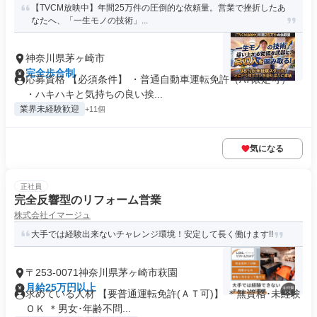
【TVCM放映中】年間25万件の圧倒的な依頼量。営業で挫折したあ
なたへ、「一生モノの技術」...
神奈川県茅ヶ崎市
完全歩合制
応募資格 【必須条件】 ・普通自動車運転免許（AT限定可）
・ハキハキと気持ちの良い挨...
業界未経験歓迎
+11個
気になる
正社員
完全反響型のリフォーム営業
株式会社イマージュ
大手では経験出来ないチャレンジ環境！安定して長く働けます!!
〒253-0071神奈川県茅ヶ崎市萩園
月給25万円以上
求めている人材 【要普通運転免許(ＡＴ可)】 ＊無資格･未経験
ＯＫ ＊男女･年齢不問...