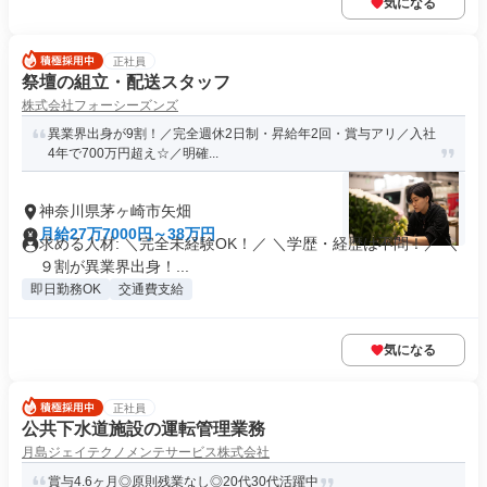
気になる
正社員
祭壇の組立・配送スタッフ
株式会社フォーシーズンズ
異業界出身が9割！／完全週休2日制・昇給年2回・賞与アリ／入社
4年で700万円超え☆／明確...
神奈川県茅ヶ崎市矢畑
月給27万7000円～38万円
求める人材: ＼完全未経験OK！／ ＼学歴・経歴は不問！／ ＼
９割が異業界出身！...
即日勤務OK
交通費支給
気になる
正社員
公共下水道施設の運転管理業務
月島ジェイテクノメンテサービス株式会社
賞与4.6ヶ月◎原則残業なし◎20代30代活躍中