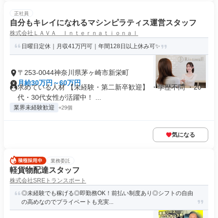
正社員
自分もキレイになれるマシンピラティス運営スタッフ
株式会社ＬＡＶＡ Ｉｎｔｅｒｎａｔｉｏｎａｌ
日曜日定休｜月収41万円可｜年間128日以上休み可✨
〒253-0044神奈川県茅ヶ崎市新栄町
月給30万円～60万円
求めている人材 【未経験・第二新卒歓迎】 ・学歴不問 ・20
代・30代女性が活躍中！ ...
業界未経験歓迎
+29個
気になる
業務委託
軽貨物配達スタッフ
株式会社SREトランスポート
◎未経験でも稼げる◎即勤務OK！前払い制度あり◎シフトの自由
の高めなのでプライベートも充実...