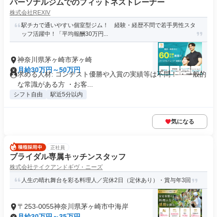
パーソナルジムでのフィットネストレーナー
株式会社REXIV
駅チカで通いやすい個室型ジム！ 経験・経歴不問で若手男性スタ
ッフ活躍中！「平均報酬30万円...
神奈川県茅ヶ崎市茅ヶ崎
月給30万円～50万円
求める人材: コンテスト優勝や入賞の実績等は不問！ ・一般的
な常識がある方 ・お客...
シフト自由
駅近5分以内
気になる
正社員
ブライダル専属キッチンスタッフ
株式会社テイクアンドギヴ・ニーズ
人生の晴れ舞台を彩る料理人／完休2日（定休あり）・賞与年3回
〒253-0055神奈川県茅ヶ崎市中海岸
月給30万円～35万円