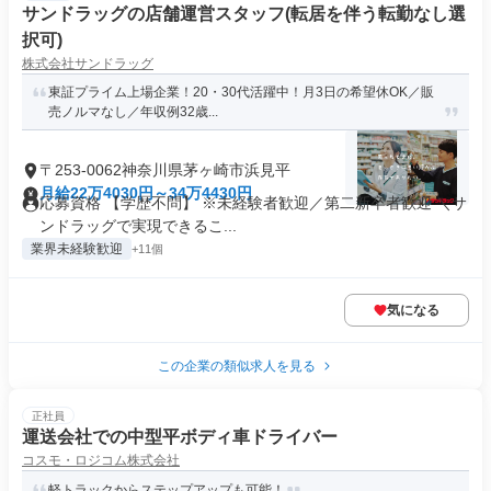
サンドラッグの店舗運営スタッフ(転居を伴う転勤なし選
択可)
株式会社サンドラッグ
東証プライム上場企業！20・30代活躍中！月3日の希望休OK／販
売ノルマなし／年収例32歳...
〒253-0062神奈川県茅ヶ崎市浜見平
月給22万4030円～34万4430円
応募資格 【学歴不問】 ※未経験者歓迎／第二新卒者歓迎 ＼サ
ンドラッグで実現できるこ...
業界未経験歓迎
+11個
気になる
この企業の類似求人を見る
正社員
運送会社での中型平ボディ車ドライバー
コスモ・ロジコム株式会社
軽トラックからステップアップも可能！