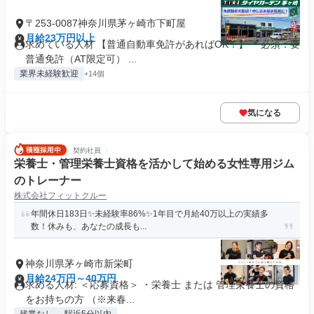
〒253-0087神奈川県茅ヶ崎市下町屋
月給23万円以上
求めている人材 【普通自動車免許があればOK！】 ＊必須：要
普通免許（AT限定可） ...
業界未経験歓迎
+14個
気になる
契約社員
栄養士・管理栄養士資格を活かして始める女性専用ジム
のトレーナー
株式会社フィットクルー
年間休日183日✨未経験率86%✨1年目で月給40万以上の実績多
数！休みも、あなたの成長も...
神奈川県茅ヶ崎市新栄町
月給24万円～40万円
求める人材: ＜応募資格＞ ・栄養士 または 管理栄養士の資格
をお持ちの方 （※来春...