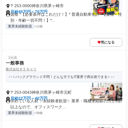
〒253-0000神奈川県茅ヶ崎市
月給45万円～70万円
資格 *【必要条件はこれだけ！】* 普通自動車免許 *【資格・性
別・年齢一切不問！】*...
業界未経験歓迎
+12個
気になる
正社員
一般事務
株式会社ＲＥキャリ
✨バックグラウンド不問！どんな方でもIT業界で再出発できる✨
〒253-0043神奈川県茅ヶ崎市元町
月給22万円～40万円
求めている人材 ✨未経験者歓迎✨ 業界・職種未経験の方が8割
以上なので、オフィスワーク...
業界未経験歓迎
+38個