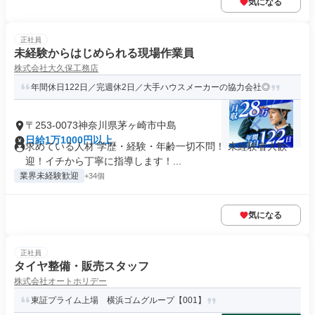
気になる
正社員
未経験からはじめられる現場作業員
株式会社大久保工務店
年間休日122日／完週休2日／大手ハウスメーカーの協力会社◎
〒253-0073神奈川県茅ヶ崎市中島
日給1万1000円以上
求めている人材 学歴・経験・年齢一切不問！ 未経験者大歓
迎！イチから丁寧に指導します！...
業界未経験歓迎
+34個
気になる
正社員
タイヤ整備・販売スタッフ
株式会社オートホリデー
東証プライム上場 横浜ゴムグループ【001】