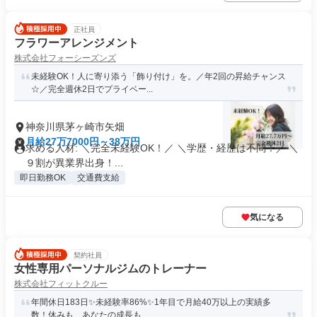
正社員
フラワーアレンジメント
株式会社フォーシーズンズ
未経験OK！人に寄り添う「飾り付け」を。／年2回の昇給チャンス
☆／完全週休2日でプライベー...
神奈川県茅ヶ崎市矢畑
月給27万7000円～38万円
求める人材: ＼完全未経験OK！／ ＼学歴・経歴は不問！／ ＼
９割が異業界出身！...
即日勤務OK
交通費支給
気になる
契約社員
女性専用パーソナルジムのトレーナー
株式会社フィットクルー
年間休日183日✨未経験率86%✨1年目で月給40万以上の実績多
数！休みも、あなたの成長も...