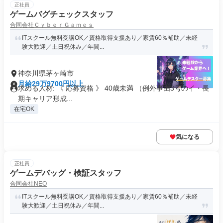
正社員
ゲームバグチェックスタッフ
合同会社ＣｙｂｅｒＧａｍｅｓ
ITスクール無料受講OK／資格取得支援あり／家賃60％補助／未経
験大歓迎／土日祝休み／年間...
神奈川県茅ヶ崎市
月給29万9700円以上
求める人材: 《 応募資格 》 40歳未満 （例外事由3号のイ・長
期キャリア形成...
在宅OK
気になる
正社員
ゲームデバッグ・検証スタッフ
合同会社NEO
ITスクール無料受講OK／資格取得支援あり／家賃60％補助／未経
験大歓迎／土日祝休み／年間...