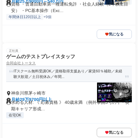
月給25万9000円～540万円
資格 ・普通自動車第一種運転免許 ・社会人経験（2年以上目
安） ・PC基本操作（Exc...
年間休日120日以上
+9個
気になる
正社員
ゲームのテストプレイスタッフ
合同会社トータス
ITスクール無料受講OK／資格取得支援あり／家賃60％補助／未経
験大歓迎／土日祝休み／年間...
神奈川県茅ヶ崎市
月給29万9700円以上
求める人材: 《 応募資格 》 40歳未満 （例外事由3号のイ・長
期キャリア形成...
在宅OK
気になる