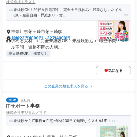
株式会社トラスト
未経験OK！20代女性活躍中「完全土日祝休み・残業なし」ネイル
OK・服装自由・昇給あり・賞...
神奈川県茅ヶ崎市茅ヶ崎駅
月給22万4000円～32万4000円
求める人材: ＜ 完全未経験OK・未経験歓迎＞ 職歴不問・スキ
ル不問・資格不問の人柄...
即日勤務OK
残業なし
気になる
この企業の類似求人を見る
NEW
正社員
ITサポート事務
株式会社デジタルノマド
未経験からIT事務★在宅×年休130日で無理なくスキルUP！