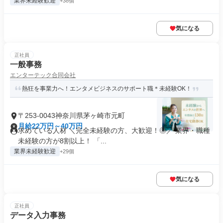
業界未経験歓迎
+38個
気になる
正社員
一般事務
エンターテック合同会社
熱狂を事業力へ！エンタメビジネスのサポート職＊未経験OK！
〒253-0043神奈川県茅ヶ崎市元町
月給22万円～40万円
求めている人材 ＼完全未経験の方、大歓迎！◎／ 業界・職種
未経験の方が8割以上！ 「...
業界未経験歓迎
+29個
気になる
正社員
データ入力事務