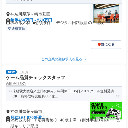
神奈川県茅ヶ崎市萩園
年俸450万円～570万円
求める人材: ■必須条件 ・デジタル回路設計のご経験
交通費支給
気になる
この企業の類似求人を見る
NEW
正社員
ゲーム品質チェックスタッフ
合同会社SKY
未経験大歓迎／土日祝休み／年間休日135日／ITスクール無料受講
OK／資格取得支援あり／家...
神奈川県茅ヶ崎市
月給29万9700円以上
求める人材: 《 応募資格 》 40歳未満 （例外事由3号のイ・長
期キャリア形成...