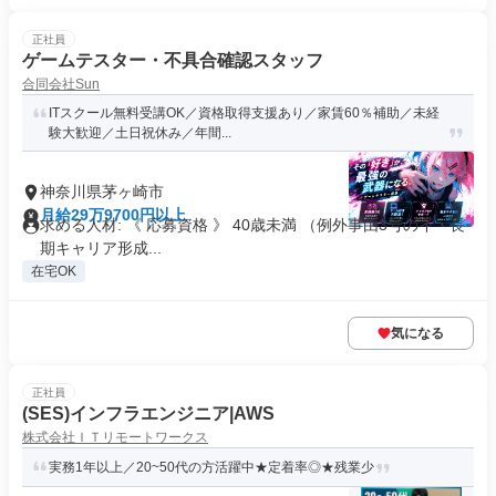
正社員
ゲームテスター・不具合確認スタッフ
合同会社Sun
ITスクール無料受講OK／資格取得支援あり／家賃60％補助／未経
験大歓迎／土日祝休み／年間...
神奈川県茅ヶ崎市
月給29万9700円以上
求める人材: 《 応募資格 》 40歳未満 （例外事由3号のイ・長
期キャリア形成...
在宅OK
気になる
正社員
(SES)インフラエンジニア|AWS
株式会社ＩＴリモートワークス
実務1年以上／20~50代の方活躍中★定着率◎★残業少