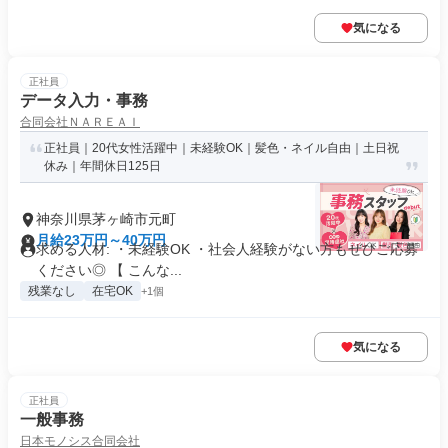
気になる
正社員
データ入力・事務
合同会社ＮＡＲＥＡＩ
正社員｜20代女性活躍中｜未経験OK｜髪色・ネイル自由｜土日祝
休み｜年間休日125日
神奈川県茅ヶ崎市元町
月給23万円～40万円
求める人材: ・未経験OK ・社会人経験がない方もぜひご応募
ください◎ 【 こんな...
残業なし
在宅OK
+1個
気になる
正社員
一般事務
日本モノシス合同会社