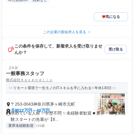
即日勤務OK
残業なし
気になる
この企業の類似求人を見る
この条件を保存して、新着求人を受け取りませ
受け取る
んか？
正社員
一般事務スタッフ
株式会社Ａｓｃｅｎｄｒｉｘ
リモート環境で一生モノのITスキルを手に入れる✨年休130日
〒253-0043神奈川県茅ヶ崎市元町
月給22万円～40万円
求めている人材 ✨学歴不問 ✨未経験者歓迎 ■ 業界・職種未経
験スタートの先輩が【8...
業界未経験歓迎
+21個