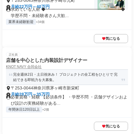
〒253-0043神奈川県茅ヶ崎市元町
月給22万円～40万円
求めている人材 ◆━━━━━━━━━━━━━━━━━━◆
学歴不問・未経験者さん大歓...
業界未経験歓迎
+34個
気になる
正社員
店舗を中心とした内装設計デザイナー
KNOT NAVY 合同会社
完全週休2日・土日祝休み！ プロジェクトの全工程をひとりで 完
結できる即戦力を大募集。
〒253-0044神奈川県茅ヶ崎市新栄町
月給28万円～35万円
必要資格・経験 【必須条件】 ・学歴不問 ・店舗デザインおよ
び設計の実務経験がある...
年間休日120日以上
+2個
気になる