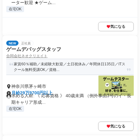
ーター歓迎 ★ゲーム...
在宅OK
気になる
NEW
正社員
ゲームデバッグスタッフ
合同会社ネオクリエイト
家賃60％補助／未経験大歓迎／土日祝休み／年間休日135日／ITス
クール無料受講OK／資格...
神奈川県茅ヶ崎市
月給29万9700円以上
求める人材: 《 応募資格 》 40歳未満 （例外事由3号のイ・長
期キャリア形成...
在宅OK
気になる