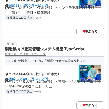
〒253-0043神奈川県茅ヶ崎市元町
月給32万4000円～80万円
求めている人材 【必須条件】 ・インフラ実務経験1年以上
【歓迎】 ・設計・構築経験...
年間休日120日以上
+26個
気になる
正社員
製造業向け販売管理システム構築|TypeScript
株式会社ＩＴリモートワークス
実務2年以上／20~50代の方活躍中★定着率◎★残業少
〒253-0043神奈川県茅ヶ崎市元町
月給32万4000円～80万円
求めている人材 【必須条件】 ・常駐/一部リモート対応可能：
開発実務経験2年以上 ・リ...
年間休日120日以上
+26個
気になる