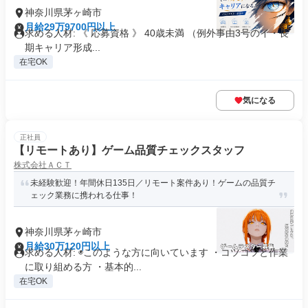
神奈川県茅ヶ崎市
月給29万9700円以上
求める人材: 《 応募資格 》 40歳未満 （例外事由3号のイ・長
期キャリア形成...
在宅OK
気になる
正社員
【リモートあり】ゲーム品質チェックスタッフ
株式会社ＡＣＴ
未経験歓迎！年間休日135日／リモート案件あり！ゲームの品質チ
ェック業務に携われる仕事！
神奈川県茅ヶ崎市
月給30万120円以上
求める人材: ◉このような方に向いています ・コツコツと作業
に取り組める方 ・基本的...
在宅OK