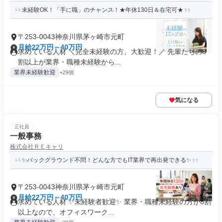
未経験OK！「手に職」のチャンス！★年休130日＆在宅可★
〒253-0043神奈川県茅ヶ崎市元町
月給22万円～40万円
求めている人材 ＼完全未経験の方、大歓迎！／ 先輩たちの8
割以上が業界・職種未経験から...
業界未経験歓迎
+29個
気になる
正社員
一般事務
株式会社ＲＥキャリ
✨バックグラウンド不問！どんな方でもIT業界で再出発できる✨
〒253-0043神奈川県茅ヶ崎市元町
月給22万円～40万円
求めている人材 ✨未経験者歓迎✨ 業界・職種未経験の方が8割
以上なので、オフィスワーク...