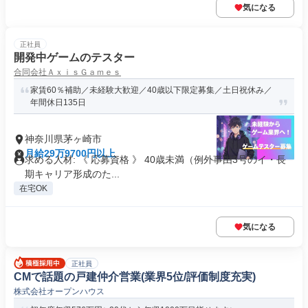
気になる
正社員
開発中ゲームのテスター
合同会社ＡｘｉｓＧａｍｅｓ
家賃60％補助／未経験大歓迎／40歳以下限定募集／土日祝休み／
年間休日135日
神奈川県茅ヶ崎市
月給29万9700円以上
求める人材: 《 応募資格 》 40歳未満（例外事由3号のイ・長
期キャリア形成のた...
在宅OK
気になる
正社員
CMで話題の戸建仲介営業(業界5位/評価制度充実)
株式会社オープンハウス