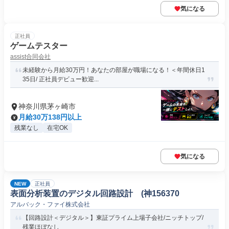
気になる
正社員
ゲームテスター
assist合同会社
未経験から月給30万円！あなたの部屋が職場になる！＜年間休日1
35日/ 正社員デビュー歓迎...
神奈川県茅ヶ崎市
月給30万138円以上
残業なし
在宅OK
気になる
NEW
正社員
表面分析装置のデジタル回路設計 (神156370
アルバック・ファイ株式会社
【回路設計＜デジタル＞】東証プライム上場子会社/ニッチトップ/
残業ほぼなし