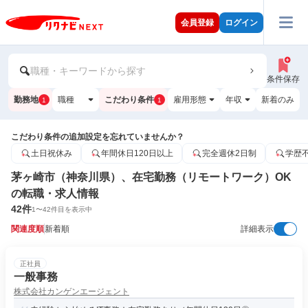
会員登録
ログイン
職種・キーワードから探す
条件保存
勤務地
職種
こだわり条件
雇用形態
年収
新着のみ
1
1
こだわり条件の追加設定を忘れていませんか？
土日祝休み
年間休日120日以上
完全週休2日制
学歴
茅ヶ崎市（神奈川県）、在宅勤務（リモートワーク）OK
の転職・求人情報
42
件
1
〜
42
件目を表示中
関連度順
新着順
詳細表示
正社員
一般事務
株式会社カンゲンエージェント