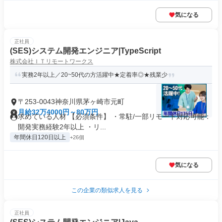
気になる
正社員
(SES)システム開発エンジニア|TypeScript
株式会社ＩＴリモートワークス
実務2年以上／20~50代の方活躍中★定着率◎★残業少
〒253-0043神奈川県茅ヶ崎市元町
月給32万4000円～80万円
求めている人材 【必須条件】 ・常駐/一部リモート対応可能：
開発実務経験2年以上 ・リ...
年間休日120日以上
+26個
気になる
この企業の類似求人を見る
正社員