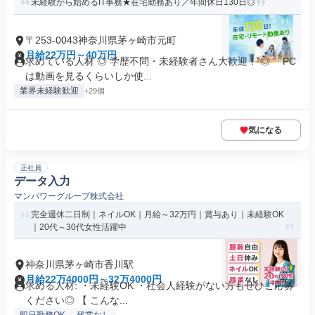
未経験から始めるIT事務★在宅勤務あり／年間休日130日◎
〒253-0043神奈川県茅ヶ崎市元町
月給22万円～40万円
求めている人材 ◎ 学歴不問・未経験者さん大歓迎！ ◎ 「PC
は動画を見るくらいしか使...
業界未経験歓迎
+29個
気になる
正社員
データ入力
マンパワーグループ株式会社
完全週休二日制｜ネイルOK｜月給～32万円｜賞与あり｜未経験OK
｜20代～30代女性活躍中
神奈川県茅ヶ崎市香川駅
月給22万4000円～32万4000円
求める人材: ・未経験OK ・社会人経験がない方もぜひご応募
ください◎ 【 こんな...