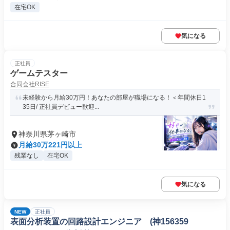
在宅OK
気になる
正社員
ゲームテスター
合同会社RISE
未経験から月給30万円！あなたの部屋が職場になる！＜年間休日1
35日/ 正社員デビュー歓迎...
神奈川県茅ヶ崎市
月給30万221円以上
残業なし
在宅OK
気になる
NEW
正社員
表面分析装置の回路設計エンジニア (神156359