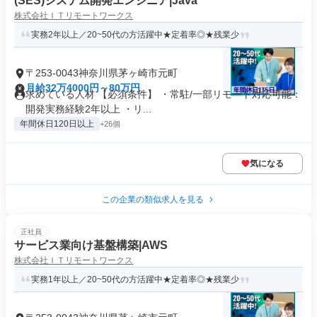
(SES)システム開発エンジニア|Java
株式会社ＩＴリモートワークス
実務2年以上／20~50代の方活躍中★定着率◎★残業少
〒253-0043神奈川県茅ヶ崎市元町
月給32万4000円～80万円
求めている人材 【必須条件】 ・常駐/一部リモート対応可能：
開発実務経験2年以上 ・リ...
年間休日120日以上
+26個
気になる
この企業の類似求人を見る
正社員
サービス業向け基盤構築|AWS
株式会社ＩＴリモートワークス
実務1年以上／20~50代の方活躍中★定着率◎★残業少