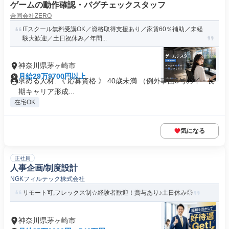
ゲームの動作確認・バグチェックスタッフ
合同会社ZERO
ITスクール無料受講OK／資格取得支援あり／家賃60％補助／未経
験大歓迎／土日祝休み／年間...
神奈川県茅ヶ崎市
月給29万9700円以上
求める人材: 《 応募資格 》 40歳未満 （例外事由3号のイ・長
期キャリア形成...
在宅OK
気になる
正社員
人事企画/制度設計
NGKフィルテック株式会社
リモート可,フレックス制☆経験者歓迎！賞与あり♪土日休み◎
神奈川県茅ヶ崎市