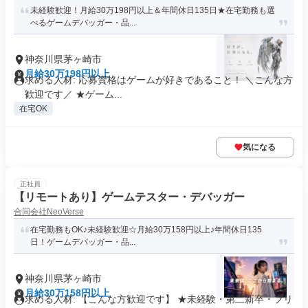
未経験歓迎！月給30万198円以上＆年間休日135日★在宅勤務も選
べるゲームデバッガー・品...
神奈川県茅ヶ崎市
月給30万198円以上
求める人材: 応募資格はゲームが好きであること！ ＼こんな方
歓迎です／ ★ゲーム...
在宅OK
気になる
正社員
【リモートあり】ゲームテスター・デバッガー
合同会社NeoVerse
在宅勤務もOK♪未経験歓迎☆月給30万158円以上♪年間休日135
日！ゲームデバッガー・品...
神奈川県茅ヶ崎市
月給30万158円以上
求める人材: 【こんな方歓迎です】 ★未経験・第二新卒・フリ