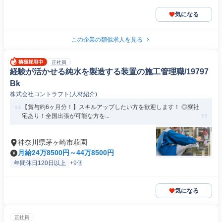
気になる
この企業の類似求人を見る
正社員
経験が活かせる純水を製造する装置の施工管理職/19797
Bk
株式会社コントラフト(人材紹介)
【賞与約6ヶ月分！】スキルアップしたい方を歓迎します！ ◎寮社
宅あり！全国出張が可能な方を...
神奈川県茅ヶ崎市萩園
月給24万8500円～44万8500円
年間休日120日以上
+9個
気になる
正社員