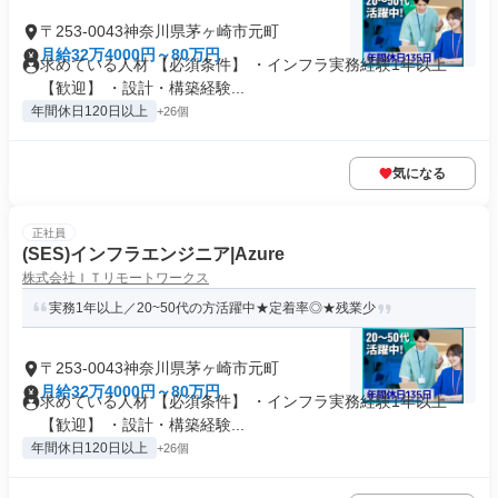
〒253-0043神奈川県茅ヶ崎市元町
月給32万4000円～80万円
求めている人材 【必須条件】 ・インフラ実務経験1年以上
【歓迎】 ・設計・構築経験...
年間休日120日以上
+26個
気になる
正社員
(SES)インフラエンジニア|Azure
株式会社ＩＴリモートワークス
実務1年以上／20~50代の方活躍中★定着率◎★残業少
〒253-0043神奈川県茅ヶ崎市元町
月給32万4000円～80万円
求めている人材 【必須条件】 ・インフラ実務経験1年以上
【歓迎】 ・設計・構築経験...
年間休日120日以上
+26個