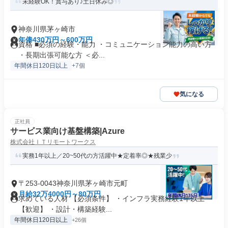
未経験OK！賞与あり♪土日休み◎
神奈川県茅ヶ崎市
年俸430万円～600万円
資格 ■必須の経験・能力 ・コミュニケーション能力の高い方
・長期出張可能な方 ＜必...
年間休日120日以上
+7個
気になる
正社員
サービス業向け基盤構築|Azure
株式会社ＩＴリモートワークス
実務1年以上／20~50代の方活躍中★定着率◎★残業少
〒253-0043神奈川県茅ヶ崎市元町
月給32万4000円～80万円
求めている人材 【必須条件】 ・インフラ実務経験1年以上
【歓迎】 ・設計・構築経験...
年間休日120日以上
+26個