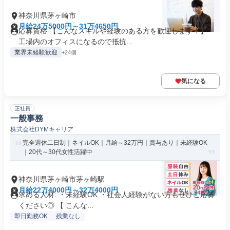
神奈川県茅ヶ崎市
月給24万5000円～31万4650円
応募資格 【こんなスキルや経験のある方を歓迎します！】・
工場内のオフィスになるので抵抗...
業界未経験歓迎
+24個
気になる
正社員
一般事務
株式会社DYMキャリア
完全週休二日制｜ネイルOK｜月給～32万円｜賞与あり｜未経験OK
｜20代～30代女性活躍中
神奈川県茅ヶ崎市茅ヶ崎駅
月給22万4000円～32万4000円
求める人材: ・未経験OK ・社会人経験がない方もぜひご応募
ください◎ 【 こんな...
即日勤務OK
残業なし