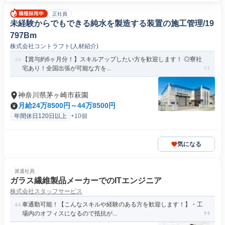
正社員
未経験からでもできる純水を製造する装置の施工管理/19
797Bm
株式会社コントラフト(人材紹介)
【賞与約6ヶ月分！】スキルアップしたい方を歓迎します！ ◎寮社
宅あり！全国出張が可能な方を...
神奈川県茅ヶ崎市萩園
月給24万8500円～44万8500円
年間休日120日以上
+10個
気になる
派遣社員
ガラス繊維製品メーカーでのITエンジニア
株式会社スタッフサービス
車通勤可能！【こんなスキルや経験のある方を歓迎します！】・工
場内のオフィスになるので抵抗が...