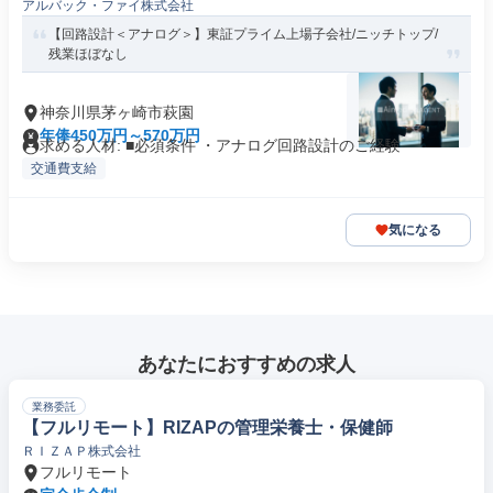
アルバック・ファイ株式会社
【回路設計＜アナログ＞】東証プライム上場子会社/ニッチトップ/
残業ほぼなし
神奈川県茅ヶ崎市萩園
年俸450万円～570万円
求める人材: ■必須条件 ・アナログ回路設計のご経験
交通費支給
気になる
あなたにおすすめの求人
業務委託
【フルリモート】RIZAPの管理栄養士・保健師
ＲＩＺＡＰ株式会社
フルリモート