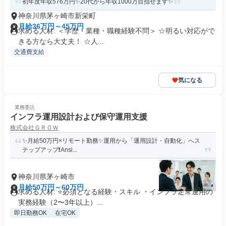
初年度年収576万円✨20代から年収1000万目指せます✨
神奈川県茅ヶ崎市新栄町
月給36万円～45万円
求める人材: ＜学歴・業種・職種経験不問＞ ☆明るい対応がで
きる方なら大丈夫！ ☆人...
交通費支給
気になる
業務委託
インフラ運用設計および保守運用支援
株式会社ＧＲＯＷ
✨️月給50万円×リモート勤務✨️運用から「運用設計・自動化」へス
テップアップ❗️Ansi...
神奈川県茅ヶ崎市
月給50万円～60万円
求める人材: ⭐必須となる経験・スキル ・インフラ定常運用の
実務経験（2〜3年以上）...
即日勤務OK
在宅OK