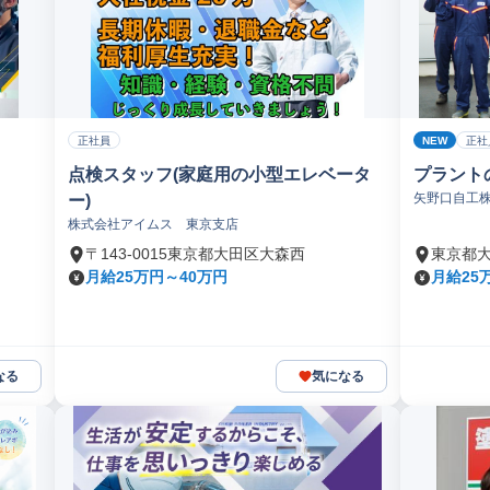
NEW
正社員
正社
点検スタッフ(家庭用の小型エレベータ
プラント
矢野口自工
ー)
株式会社アイムス 東京支店
〒143-0015東京都大田区大森西
東京都
月給25万円～40万円
月給25
なる
気になる