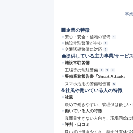
事業
🏢企業の特徴
安心・安全・信頼の警備
1
施設常駐警備が中心
1
交通誘導警備に対応
2
💼提供している主力事業/サービ
施設常駐警備
工場等の常駐警備
1
3
4
警備業務報告書『Smart Attack』
スマホ活用の警備報告書
5
☕️社風や働いている人の特徴
社風
緩めで働きやすい、管理側は優しい
働いている人の特徴
真面目すぎない人向き、現場同僚は
評判・口コミ
良い点は働きやすさ、懸念は有休消