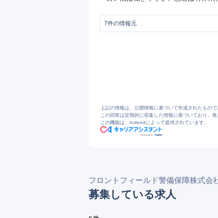
7
件の情報元
1
フロントフィールド警備保障株式会社
2
https://ffk.jbplt.jp/
3
ハローワークインターネットサービス -
4
ハローワークインターネットサービス -
5
会社概要
6
7
https://jobtalk.jp/companies/3913236
上記の情報は、公開情報に基づいて作成されたもので
この回答は定期的に収集した情報に基づいており、将
この機能は、Indeedによって提供されています。
フロントフィールド警備保障株式会
募集している求人