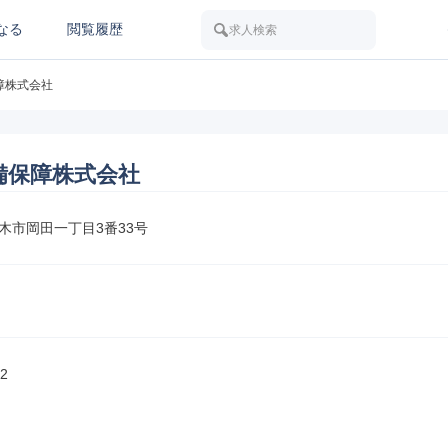
なる
閲覧履歴
求人検索
障株式会社
備保障株式会社
木市岡田一丁目3番33号
2