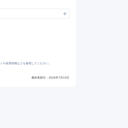
https://jp.indeed.com/cmp/%E3%83%95%E3%83%AD%E3%83%B3%E3%83%88%E3%83%95%E3%82%A3%E3%83%BC%E3%83%AB%E3%83%89%E8%AD%A6%E5%82%99%E4%BF%9D%E9%9A%9C%E6%A0%AA%E5%BC%8F%E4%BC%9A%E7%A4%BE
トや採用情報などを参照してください。
最終更新日：
2026年7月10日