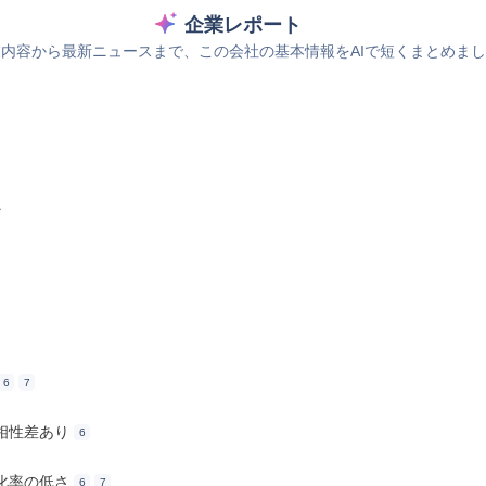
企業レポート
内容から最新ニュースまで、この会社の基本情報をAIで短くまとめま
ス
6
7
相性差あり
6
化率の低さ
6
7