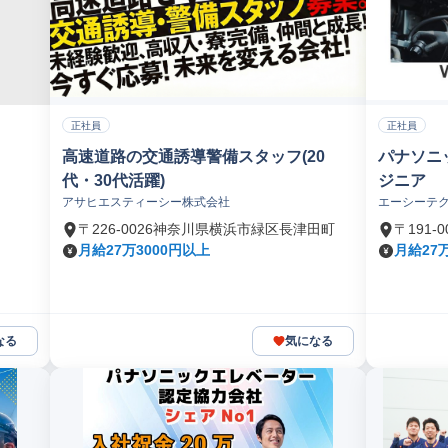
正社員
正社員
高速道路の交通誘導警備スタッフ(20
パナソニ
代・30代活躍)
ジニア
アサヒエスティーシー株式会社
エーシーテ
〒226-0026神奈川県横浜市緑区長津田町
〒191
月給27万3000円以上
月給27
なる
気になる