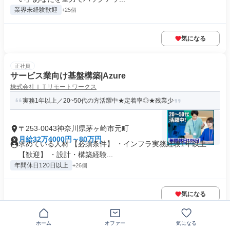
業界未経験歓迎
+25個
気になる
正社員
サービス業向け基盤構築|Azure
株式会社ＩＴリモートワークス
実務1年以上／20~50代の方活躍中★定着率◎★残業少
〒253-0043神奈川県茅ヶ崎市元町
月給32万4000円～80万円
求めている人材 【必須条件】 ・インフラ実務経験1年以上
【歓迎】 ・設計・構築経験...
年間休日120日以上
+26個
気になる
正社員
ホーム
オファー
気になる