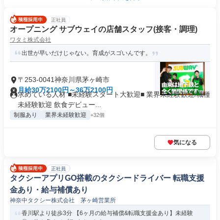
正社員
オープニング サブウェイの店舗スタッフ(接客・調理)
ワタミ株式会社
出世が早いだけじゃない。育成がスゴいんです。
〒253-0041神奈川県茅ヶ崎市
月給30万2100円～36万2100円
求めている人材 ■未経験スタート大歓迎■ 業界未経験歓迎/職種
未経験歓迎 飲食デビュー...
制服あり
業界未経験歓迎
+32個
気になる
正社員
タクシーアプリGO搭載のタクシードライバー 転職支援
金あり・給与補償あり
神奈中タクシー株式会社 茅ヶ崎営業所
香川駅より徒歩3分 【6ヶ月の給与補償&転職支援金あり】未経験