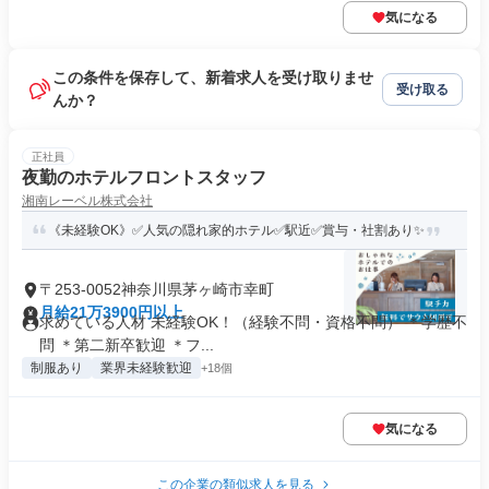
気になる
この条件を保存して、新着求人を受け取りませ
受け取る
んか？
正社員
夜勤のホテルフロントスタッフ
湘南レーベル株式会社
《未経験OK》✅人気の隠れ家的ホテル✅駅近✅賞与・社割あり✨
〒253-0052神奈川県茅ヶ崎市幸町
月給21万3900円以上
求めている人材 未経験OK！（経験不問・資格不問） ＊学歴不
問 ＊第二新卒歓迎 ＊フ...
制服あり
業界未経験歓迎
+18個
気になる
この企業の類似求人を見る