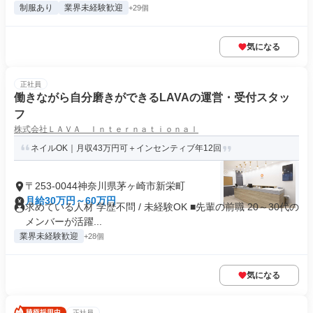
制服あり
業界未経験歓迎
+29個
気になる
正社員
働きながら自分磨きができるLAVAの運営・受付スタッ
フ
株式会社ＬＡＶＡ Ｉｎｔｅｒｎａｔｉｏｎａｌ
ネイルOK｜月収43万円可＋インセンティブ年12回
〒253-0044神奈川県茅ヶ崎市新栄町
月給30万円～60万円
求めている人材 学歴不問 / 未経験OK ■先輩の前職 20～30代の
メンバーが活躍...
業界未経験歓迎
+28個
気になる
正社員