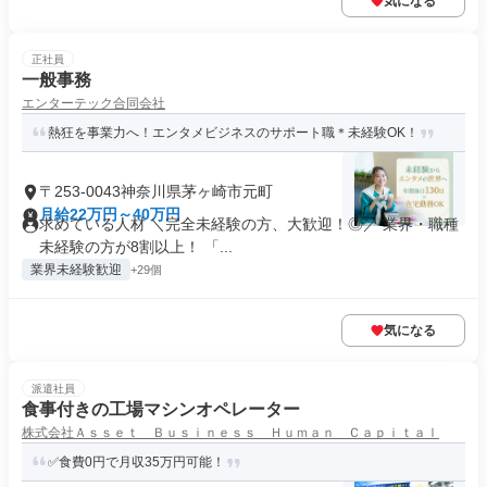
気になる
正社員
一般事務
エンターテック合同会社
熱狂を事業力へ！エンタメビジネスのサポート職＊未経験OK！
〒253-0043神奈川県茅ヶ崎市元町
月給22万円～40万円
求めている人材 ＼完全未経験の方、大歓迎！◎／ 業界・職種
未経験の方が8割以上！ 「...
業界未経験歓迎
+29個
気になる
派遣社員
食事付きの工場マシンオペレーター
株式会社Ａｓｓｅｔ Ｂｕｓｉｎｅｓｓ Ｈｕｍａｎ Ｃａｐｉｔａｌ
✅食費0円で月収35万円可能！