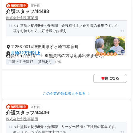
正社員
介護スタッフ/44488
株式会社創生事業団
＜辻堂駅＞徒歩9分＜介護職 介護福祉士＞正社員の募集です。介
福をお持ちの方、好待遇でお迎え...
〒253-0014神奈川県茅ヶ崎市本宿町
月給32万円以上
資格 ●介護福祉士 ※無資格の方は応募出来ません。
主婦・主夫歓迎
賞与あり
+2個
気になる
この企業の類似求人を見る
正社員
介護スタッフ/44436
株式会社創生事業団
＜辻堂駅＞徒歩9分＜介護職 リーダー候補＞正社員の募集です。
キャリアアップを目指す方はこち...