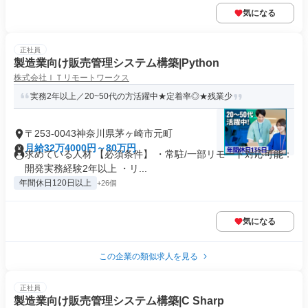
気になる
正社員
製造業向け販売管理システム構築|Python
株式会社ＩＴリモートワークス
実務2年以上／20~50代の方活躍中★定着率◎★残業少
〒253-0043神奈川県茅ヶ崎市元町
月給32万4000円～80万円
求めている人材 【必須条件】 ・常駐/一部リモート対応可能：
開発実務経験2年以上 ・リ...
年間休日120日以上
+26個
気になる
この企業の類似求人を見る
正社員
製造業向け販売管理システム構築|C Sharp