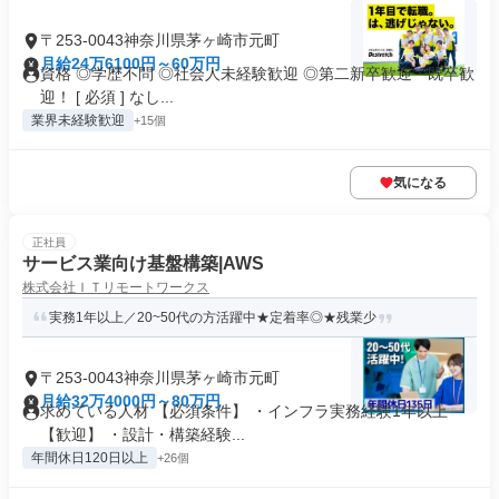
〒253-0043神奈川県茅ヶ崎市元町
月給24万6100円～60万円
資格 ◎学歴不問 ◎社会人未経験歓迎 ◎第二新卒歓迎・既卒歓
迎！ [ 必須 ] なし...
業界未経験歓迎
+15個
気になる
正社員
サービス業向け基盤構築|AWS
株式会社ＩＴリモートワークス
実務1年以上／20~50代の方活躍中★定着率◎★残業少
〒253-0043神奈川県茅ヶ崎市元町
月給32万4000円～80万円
求めている人材 【必須条件】 ・インフラ実務経験1年以上
【歓迎】 ・設計・構築経験...
年間休日120日以上
+26個