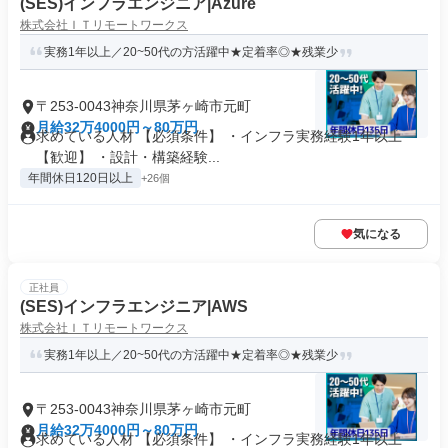
(SES)インフラエンジニア|Azure
株式会社ＩＴリモートワークス
実務1年以上／20~50代の方活躍中★定着率◎★残業少
〒253-0043神奈川県茅ヶ崎市元町
月給32万4000円～80万円
求めている人材 【必須条件】 ・インフラ実務経験1年以上
【歓迎】 ・設計・構築経験...
年間休日120日以上
+26個
気になる
正社員
(SES)インフラエンジニア|AWS
株式会社ＩＴリモートワークス
実務1年以上／20~50代の方活躍中★定着率◎★残業少
〒253-0043神奈川県茅ヶ崎市元町
月給32万4000円～80万円
求めている人材 【必須条件】 ・インフラ実務経験1年以上