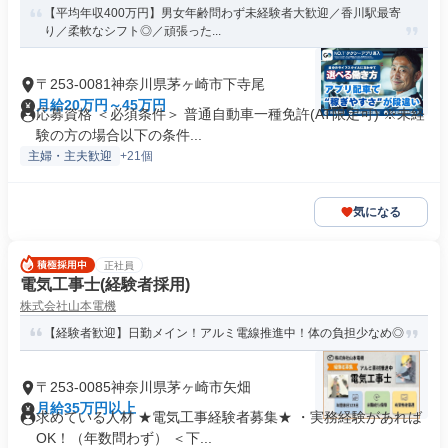
【平均年収400万円】男女年齢問わず未経験者大歓迎／香川駅最寄
り／柔軟なシフト◎／頑張った...
〒253-0081神奈川県茅ヶ崎市下寺尾
月給20万円～45万円
応募資格 ＜必須条件＞ 普通自動車一種免許(AT限定可) ※未経
験の方の場合以下の条件...
主婦・主夫歓迎
+21個
気になる
正社員
電気工事士(経験者採用)
株式会社山本電機
【経験者歓迎】日勤メイン！アルミ電線推進中！体の負担少なめ◎
〒253-0085神奈川県茅ヶ崎市矢畑
月給35万円以上
求めている人材 ★電気工事経験者募集★ ・実務経験があれば
OK！（年数問わず） ＜下...