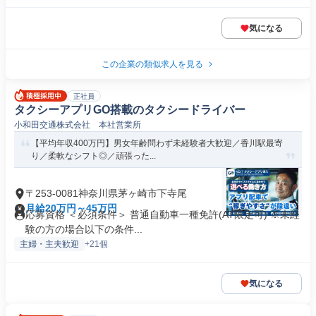
気になる
この企業の類似求人を見る
正社員
タクシーアプリGO搭載のタクシードライバー
小和田交通株式会社 本社営業所
【平均年収400万円】男女年齢問わず未経験者大歓迎／香川駅最寄
り／柔軟なシフト◎／頑張った...
〒253-0081神奈川県茅ヶ崎市下寺尾
月給20万円～45万円
応募資格 ＜必須条件＞ 普通自動車一種免許(AT限定可) ※未経
験の方の場合以下の条件...
主婦・主夫歓迎
+21個
気になる