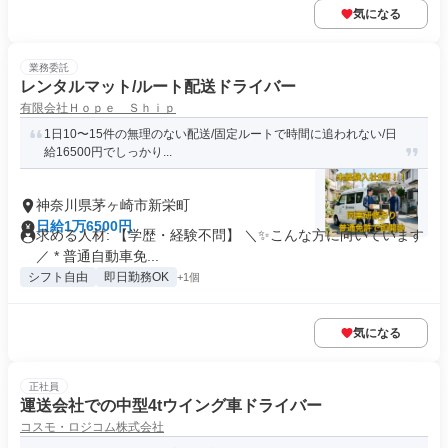
気になる
業務委託
レンタルマット/ルート配送ドライバー
有限会社Ｈｏｐｅ Ｓｈｉｐ
1日10〜15件の無理のない配送/固定ルートで時間に追われない/日
給16500円でしっかり...
神奈川県茅ヶ崎市新栄町
日給1万6500円
求める人材: 【学歴・経験不問】 ＼✨こんな方に向いています
／ * 普通自動車免...
シフト自由
即日勤務OK
+1個
気になる
正社員
運送会社での中型4tウイング車ドライバー
コスモ・ロジコム株式会社