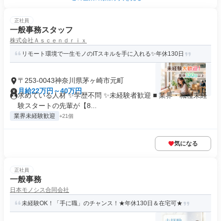
正社員
一般事務スタッフ
株式会社Ａｓｃｅｎｄｒｉｘ
リモート環境で一生モノのITスキルを手に入れる✨年休130日
〒253-0043神奈川県茅ヶ崎市元町
月給22万円～40万円
求めている人材 ✨学歴不問 ✨未経験者歓迎 ■ 業界・職種未経
験スタートの先輩が【8...
業界未経験歓迎
+21個
気になる
正社員
一般事務
日本モノシス合同会社
未経験OK！「手に職」のチャンス！★年休130日＆在宅可★