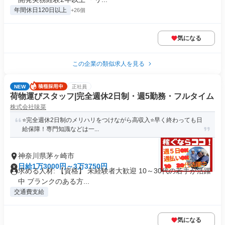
年間休日120日以上
+26個
気になる
この企業の類似求人を見る
NEW
正社員
荷物運びスタッフ|完全週休2日制・週5勤務・フルタイム
株式会社味菜
⭐️完全週休2日制のメリハリをつけながら高収入⭐️早く終わっても日
給保障！専門知識などは一...
神奈川県茅ヶ崎市
日給1万3000円～3万3750円
求める人材: 【資格】 未経験者大歓迎 10～30代の若手が活躍
中 ブランクのある方...
交通費支給
気になる