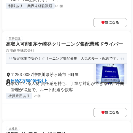
制服あり
業界未経験歓迎
+31個
気になる
業務委託
高収入可能‼茅ケ崎発クリーニング集配業務ドライバー
渓濱商事株式会社
安定稼働で安心！クリーニング集配募集！人気のルート配送です。
〒253-0087神奈川県茅ヶ崎市下町屋
日給2万5000円以上
求めている人材 責任感を持ち、丁寧な対応ができる方。時間
管理が得意で、ルート配送や接客...
社員登用あり
+23個
気になる
正社員