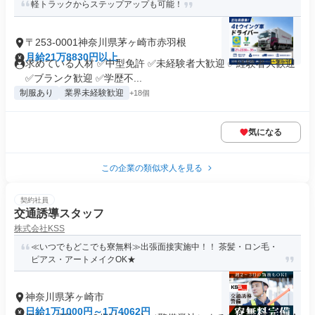
軽トラックからステップアップも可能！
〒253-0001神奈川県茅ヶ崎市赤羽根
月給21万8830円以上
求めている人材 ✅中型免許 ✅未経験者大歓迎 ✅経験者大歓迎
✅ブランク歓迎 ✅学歴不...
制服あり
業界未経験歓迎
+18個
気になる
この企業の類似求人を見る
契約社員
交通誘導スタッフ
株式会社KSS
≪いつでもどこでも寮無料≫出張面接実施中！！ 茶髪・ロン毛・
ピアス・アートメイクOK★
神奈川県茅ヶ崎市
日給1万1000円～1万4062円