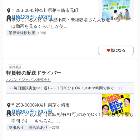
〒253-0043神奈川県茅ヶ崎市元町
月給22万円～40万円
求めている人材 ◎ 学歴不問・未経験者さん大歓迎！ ◎ 「PC
は動画を見るくらいしか使...
業界未経験歓迎
+29個
気になる
業務委託
軽貨物の配送ドライバー
ハウンドジャパン株式会社
毎日面談実施中！週1～・1日30分もOK！スキマ時間で稼ぐ！
〒253-0000神奈川県茅ヶ崎市
月給36万円～80万円
求めている人材 【運転免許(AT可)のみでOK！】 経験も学歴も
不問です！ もちろん、...
制服あり
歩合給あり
+27個