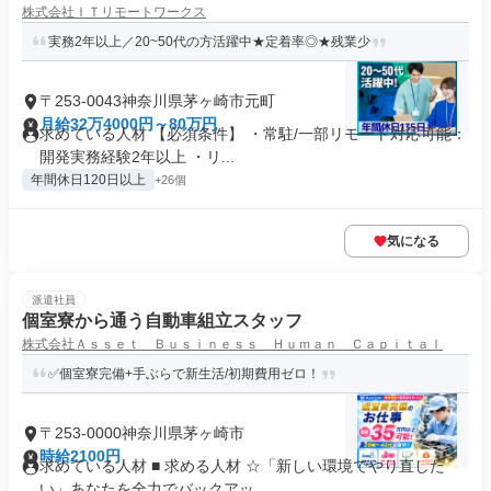
株式会社ＩＴリモートワークス
実務2年以上／20~50代の方活躍中★定着率◎★残業少
〒253-0043神奈川県茅ヶ崎市元町
月給32万4000円～80万円
求めている人材 【必須条件】 ・常駐/一部リモート対応可能：
開発実務経験2年以上 ・リ...
年間休日120日以上
+26個
気になる
派遣社員
個室寮から通う自動車組立スタッフ
株式会社Ａｓｓｅｔ Ｂｕｓｉｎｅｓｓ Ｈｕｍａｎ Ｃａｐｉｔａｌ
✅個室寮完備+手ぶらで新生活/初期費用ゼロ！
〒253-0000神奈川県茅ヶ崎市
時給2100円
求めている人材 ■ 求める人材 ☆「新しい環境でやり直した
い」あなたを全力でバックアッ...