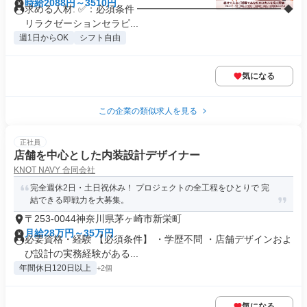
時給2088円～3510円
求める人材: ✅：必須条件 ━━━━━━━━━━━━━━━ ◆
リラクゼーションセラピ...
週1日からOK
シフト自由
気になる
この企業の類似求人を見る
正社員
店舗を中心とした内装設計デザイナー
KNOT NAVY 合同会社
完全週休2日・土日祝休み！ プロジェクトの全工程をひとりで 完
結できる即戦力を大募集。
〒253-0044神奈川県茅ヶ崎市新栄町
月給28万円～35万円
必要資格・経験 【必須条件】 ・学歴不問 ・店舗デザインおよ
び設計の実務経験がある...
年間休日120日以上
+2個
気になる