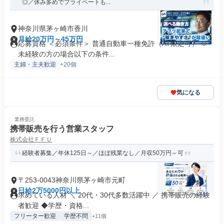
◎／休み多めでプライベートも...
神奈川県茅ヶ崎市香川
月給20万円～45万円
応募資格 ＜必須条件＞ 普通自動車一種免許（AT限定可） ※
未経験の方の場合以下の条件...
主婦・主夫歓迎
+20個
気になる
業務委託
携帯販売を行う営業スタッフ
株式会社ＦＦＵ
経験者募集／年休125日～／ほぼ残業なし／月収50万円～可
〒253-0043神奈川県茅ヶ崎市元町
日給2万5000円以上
求めている人材 ＼ 20代・30代多数活躍中 ／ 携帯販売の経験
者歓迎 ◆学歴・資格...
フリーター歓迎
学歴不問
+11個