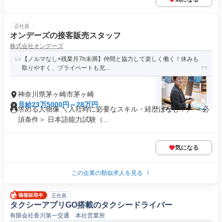
正社員
オンデーズの接客販売スタッフ
株式会社オンデーズ
【ノルマなし×残業月7h未満】仲間と協力して楽しく働く！休みも
取りやすく、プライベートも充...
神奈川県茅ヶ崎市茅ヶ崎
月給23万5000円～28万円
求める人物像 ＼入社時に必要なスキル・経歴はなし！／ ＜必
須条件＞ 日本語能力試験（...
気になる
この企業の類似求人を見る
正社員
タクシーアプリGO搭載のタクシードライバー
有限会社香川第一交通 本社営業所