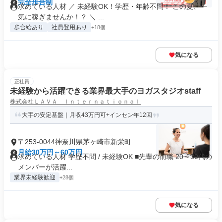
完全歩合制
求めている人材 ／ 未経験OK！学歴・年齢不問！ この夏、一
気に稼ぎませんか！？ ＼ ...
歩合給あり
社員登用あり
+18個
気になる
正社員
未経験から活躍できる業界最大手のヨガスタジオstaff
株式会社ＬＡＶＡ Ｉｎｔｅｒｎａｔｉｏｎａｌ
大手の安定基盤｜月収43万円可+インセン年12回
〒253-0044神奈川県茅ヶ崎市新栄町
月給30万円～60万円
求めている人材 学歴不問 / 未経験OK ■先輩の前職 20～30代の
メンバーが活躍...
業界未経験歓迎
+28個
気になる