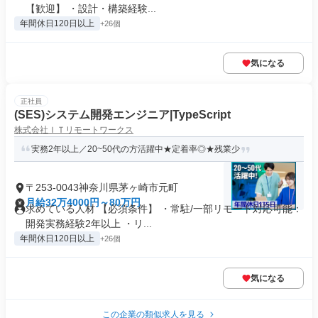
【歓迎】 ・設計・構築経験...
年間休日120日以上
+26個
気になる
正社員
(SES)システム開発エンジニア|TypeScript
株式会社ＩＴリモートワークス
実務2年以上／20~50代の方活躍中★定着率◎★残業少
〒253-0043神奈川県茅ヶ崎市元町
月給32万4000円～80万円
求めている人材 【必須条件】 ・常駐/一部リモート対応可能：
開発実務経験2年以上 ・リ...
年間休日120日以上
+26個
気になる
この企業の類似求人を見る