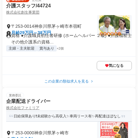
介護スタッフ/44724
株式会社創生事業団
〒253-0014神奈川県茅ヶ崎市本宿町
月給29万円～38万円
資格 ●介護職員初任者研修 (ホームヘルパー ２級) ●介護福祉士
その他介護系の資格...
主婦・主夫歓迎
賞与あり
+2個
気になる
この企業の類似求人を見る
業務委託
企業配送ドライバー
株式会社ファミリア
日給保障あり❗未経験から高収入✨車両リース有✨再配達ほぼなし
〒253-0000神奈川県茅ヶ崎市