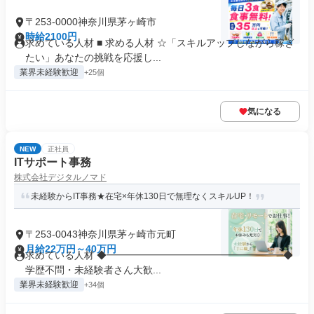
〒253-0000神奈川県茅ヶ崎市
時給2100円
求めている人材 ■ 求める人材 ☆「スキルアップしながら稼ぎ
たい」あなたの挑戦を応援し...
業界未経験歓迎
+25個
気になる
NEW
正社員
ITサポート事務
株式会社デジタルノマド
未経験からIT事務★在宅×年休130日で無理なくスキルUP！
〒253-0043神奈川県茅ヶ崎市元町
月給22万円～40万円
求めている人材 ◆━━━━━━━━━━━━━━━━━━◆
学歴不問・未経験者さん大歓...
業界未経験歓迎
+34個