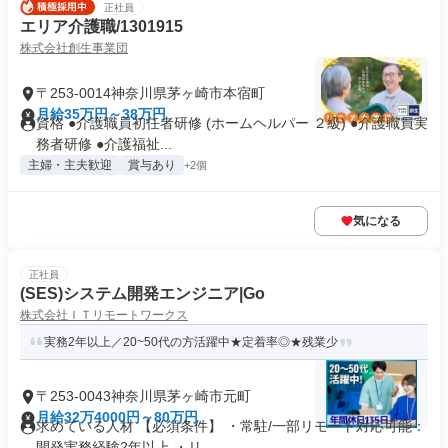
正社員
エリア介護職/1301915
株式会社創生事業団
〒253-0014神奈川県茅ヶ崎市本宿町
月給35万円～38万円
資格 ●介護職員初任者研修 (ホームヘルパー ２級) ●介護職員実
務者研修 ●介護福祉...
主婦・主夫歓迎
賞与あり
+2個
気になる
正社員
(SES)システム開発エンジニア|Go
株式会社ＩＴリモートワークス
実務2年以上／20~50代の方活躍中★定着率◎★残業少
〒253-0043神奈川県茅ヶ崎市元町
月給32万4000円～80万円
求めている人材 【必須条件】 ・常駐/一部リモート対応可能：
開発実務経験2年以上 ・リ...