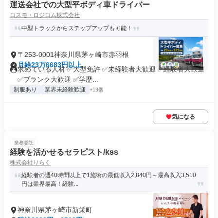
運送会社での大型平ボディ車ドライバー
コスモ・ロジコム株式会社
中型トラックからステップアップも可能！
〒253-0001神奈川県茅ヶ崎市赤羽根
月給23万6683円以上
求めている人材 ✅大型免許 ✅未経験者大歓迎 ✅経験者大歓迎
✅ブランク大歓迎 ✅学歴...
制服あり
業界未経験歓迎
+19個
気になる
業務委託
経験を活かせるセラピスト/kss
株式会社りらく
経験者の週40時間以上で1施術の最低収入2,840円～最高収入3,510
円は業界最高！経験...
神奈川県茅ヶ崎市新栄町