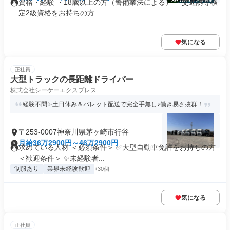
資格・経験 ・18歳以上の方（警備業法による） ・交通誘導検
定2級資格をお持ちの方
気になる
正社員
大型トラックの長距離ドライバー
株式会社シーケーエクスプレス
経験不問✨土日休み＆パレット配送で完全手無し♪働き易さ抜群！
〒253-0007神奈川県茅ヶ崎市行谷
月給36万2900円～46万2900円
求めている人材 ＜必須条件＞ ✅大型自動車免許をお持ちの方
＜歓迎条件＞ ✨未経験者...
制服あり
業界未経験歓迎
+30個
気になる
正社員