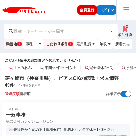
会員登録
ログイン
職種・キーワードから探す
条件保存
勤務地
職種
こだわり条件
雇用形態
年収
新着のみ
1
1
こだわり条件の追加設定を忘れていませんか？
土日祝休み
年間休日120日以上
完全週休2日制
学歴
茅ヶ崎市（神奈川県）、ピアスOKの転職・求人情報
49
件
1
〜
49
件目を表示中
関連度順
新着順
詳細表示
正社員
一般事務
株式会社カンゲンエージェント
未経験から始めるIT事務★在宅勤務あり／年間休日130日◎