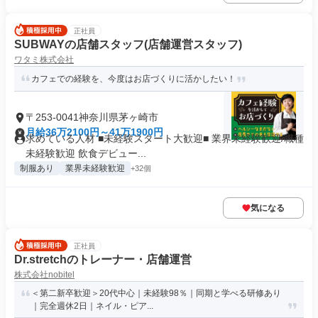
正社員
SUBWAYの店舗スタッフ(店舗運営スタッフ)
ワタミ株式会社
カフェでの経験を、今度はお店づくりに活かしたい！
〒253-0041神奈川県茅ヶ崎市
月給36万2100円～41万1900円
求めている人材 ■未経験スタート大歓迎■ 業界未経験歓迎/職種
未経験歓迎 飲食デビュー...
制服あり
業界未経験歓迎
+32個
気になる
正社員
Dr.stretchのトレーナー・店舗運営
株式会社nobitel
＜第二新卒歓迎＞20代中心｜未経験98％｜同期と学べる研修あり
｜完全週休2日｜ネイル・ピア...