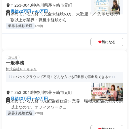
〒253-0043神奈川県茅ヶ崎市元町
月給22万円～40万円
求めている人材 ＼完全未経験の方、大歓迎！／ 先輩たちの8
割以上が業界・職種未経験から...
業界未経験歓迎
+29個
気になる
正社員
一般事務
株式会社ＲＥキャリ
✨バックグラウンド不問！どんな方でもIT業界で再出発できる✨
〒253-0043神奈川県茅ヶ崎市元町
月給22万円～40万円
求めている人材 ✨未経験者歓迎✨ 業界・職種未経験の方が8割
以上なので、オフィスワーク...
業界未経験歓迎
+38個