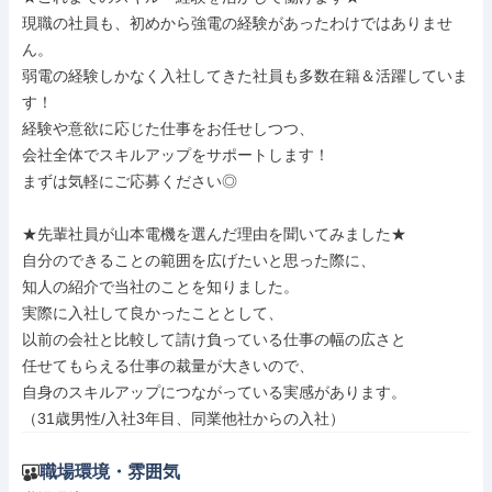
現職の社員も、初めから強電の経験があったわけではありませ
ん。

弱電の経験しかなく入社してきた社員も多数在籍＆活躍していま
す！

経験や意欲に応じた仕事をお任せしつつ、

会社全体でスキルアップをサポートします！

まずは気軽にご応募ください◎

★先輩社員が山本電機を選んだ理由を聞いてみました★

自分のできることの範囲を広げたいと思った際に、

知人の紹介で当社のことを知りました。

実際に入社して良かったこととして、

以前の会社と比較して請け負っている仕事の幅の広さと

任せてもらえる仕事の裁量が大きいので、

自身のスキルアップにつながっている実感があります。

（31歳男性/入社3年目、同業他社からの入社）
職場環境・雰囲気