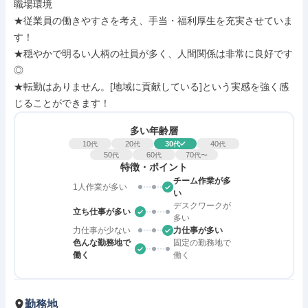
職場環境

★従業員の働きやすさを考え、手当・福利厚生を充実させていま
す！

★穏やかで明るい人柄の社員が多く、人間関係は非常に良好です
◎

★転勤はありません。[地域に貢献している]という実感を強く感
じることができます！
多い年齢層
10
20
30
40
代
代
代
代
50
60
70
代
代
代〜
特徴・ポイント
チーム作業が多
1人作業が多い
い
デスクワークが
立ち仕事が多い
多い
力仕事が少ない
力仕事が多い
色んな勤務地で
固定の勤務地で
働く
働く
勤務地