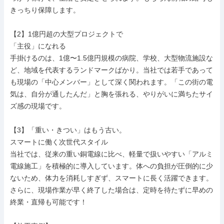
きっちり保障します。

【2】1億円超の大型プロジェクトで

「主役」になれる

手掛けるのは、1億〜1.5億円規模の病院、学校、大型物流施設な
ど、地域を代表するランドマークばかり。当社では若手であって
も現場の「中心メンバー」として深く関われます。「この街の電
気は、自分が通したんだ」と胸を張れる、やりがいに満ちたサイ
ズ感の現場です。

【3】「重い・きつい」はもう古い。

スマートに働く次世代スタイル

当社では、従来の重い銅電線に比べ、軽量で扱いやすい「アルミ
電線施工」を積極的に導入しています。体への負担が圧倒的に少
ないため、体力を消耗しすぎず、スマートに長く活躍できます。
さらに、現場作業が早く終了した場合は、定時を待たずに早めの
終業・直帰も可能です！
