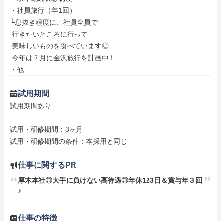
・社員旅行（年1回）

└息抜き程度に、社員全員で

 行きたいところに行って

 美味しいものを食べています◎

 今年は７月に金沢旅行を計画中！

・他
試用期間
試用期間あり

試用・研修期間：3ヶ月

仕事に関するPR
厚木本社◎大手に負けない高待遇◎年休123日＆賞与年３回
♪
仕事の特徴