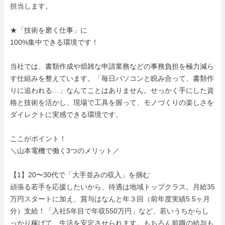
担当します。

★「技術を磨く仕事」に

100%集中できる環境です！

当社では、書類作成や煩雑な申請業務などの事務負担を極力減ら
す仕組みを整えています。「毎日パソコンと睨み合って、書類作
りに追われる…」なんてことはありません。せっかく手にした資
格と技術を活かし、現場で工具を握って、モノづくりの楽しさを
ダイレクトに実感できる環境です。

ここがポイント！

＼山本電機で働く3つのメリット／

【1】20〜30代で「大手並みの収入」を掴む

頑張る若手を応援したいから、待遇は地域トップクラス。月給35
万円スタートに加え、賞与はなんと年３回（前年度実績5.5ヶ月
分）支給！「入社5年目で年収550万円」など、若いうちからし
っかり稼げて、生活を安定させられます。もちろん前職の給与も