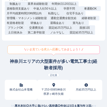
制服あり
業界未経験歓迎
年間休日120日以上
資格取得支援あり
中途入社50％以上
学歴不問
車通勤OK
月平均残業時間20時間以内
転勤なし
住宅手当あり
管理職・マネジメント経験歓迎
通勤交通費全額支給
経験者歓迎
有資格者歓迎
研修あり
退職金あり
賞与あり
ブランクOK
交通費支給
固定給25万円以上
面接1回
土日祝休み
第二新卒歓迎
ノルマなし
固定給35万円以上
いま見ている求人へ応募してみましょう！
神奈川エリアの大型案件が多い電気工事士(経
験者採用)
正社員
株式会社山本電機
〒253-0085神奈川
月給35万円以上
県茅ヶ崎市矢畑
厚木本社◎大手に負けない高待遇◎年休123日＆賞与年３回♪