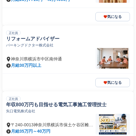
気になる
正社員
リフォームアドバイザー
パーキングドクター株式会社
神奈川県横浜市中区南仲通
月給30万円以上
気になる
正社員
年収800万円も目指せる電気工事施工管理技士
矢口電気株式会社
〒240-0013神奈川県横浜市保土ケ谷区帷子
町
月給35万円～40万円